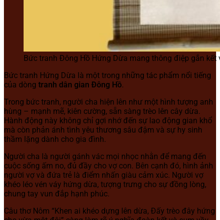
Bức tranh Đông Hồ Hứng Dừa mang thông điệp gắn kết v
Bức tranh Hứng Dừa là một trong những tác phẩm nổi tiếng
của dòng
tranh dân gian Đông Hồ
.
Trong bức tranh, người cha hiện lên như một hình tượng anh
hùng – mạnh mẽ, kiên cường, sẵn sàng trèo lên cây dừa.
Hành động này không chỉ gợi nhớ đến sự lao động gian khổ
mà còn phản ánh tình yêu thương sâu đậm và sự hy sinh
thầm lặng dành cho gia đình.
Người cha là người gánh vác mọi nhọc nhằn để mang đến
cuộc sống ấm no, đủ đầy cho vợ con. Bên cạnh đó, hình ảnh
người vợ và đứa trẻ là điểm nhấn giàu cảm xúc. Người vợ
khéo léo vén váy hứng dừa, tượng trưng cho sự đồng lòng,
chung tay vun đắp hạnh phúc.
Câu thơ Nôm “Khen ai khéo dựng lên dừa, Đấy trèo đây hứng