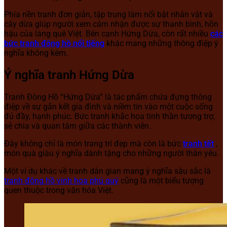
Phía nền tranh đơn giản, tập trung làm nổi bật nhân vật và
cây dừa giúp người xem cảm nhận được sự thanh bình, hồn
hậu của làng quê Việt.
Bên cạnh Hứng Dừa, còn rất nhiều
các
bức tranh đông hồ nổi tiếng
khác mang những thông điệp ý
nghĩa không kém.
Ý nghĩa tranh Hứng Dừa
Tranh Đông Hồ “Hứng Dừa” là tác phẩm chứa đựng thông
điệp về sự gắn kết gia đình và niềm tin vào một cuộc sống
đủ đầy, hạnh phúc. Bức tranh khắc họa tinh thần tương trợ,
sẻ chia và quan tâm giữa các thành viên.
Đây không chỉ là món trang trí đẹp mà còn là bức
tranh tết
,
món quà giàu ý nghĩa dành tặng cho những người thân yêu.
Một ví dụ khác về tranh dân gian mang ý nghĩa sâu sắc là
tranh đông hồ vinh hoa phú quý
cũng là một biểu tượng
quen thuộc trong văn hóa Việt.