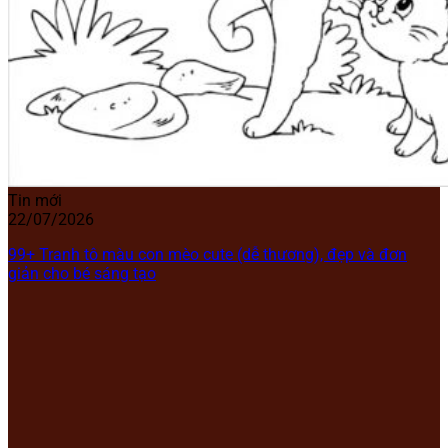
Tin mới
22/07/2026
99+ Tranh tô màu con mèo cute (dễ thương), đẹp và đơn
giản cho bé sáng tạo