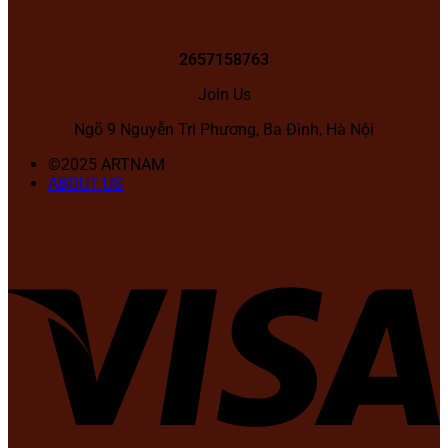
2657158763
Join Us
Ngõ 9 Nguyễn Tri Phương, Ba Đình, Hà Nội
©2025 ARTNAM
ABOUT US