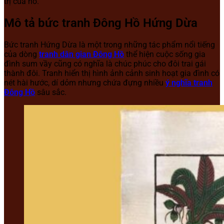
trị của nó.
Mô tả bức tranh Đông Hồ Hứng Dừa
Bức tranh Hứng Dừa là một trong những tác phẩm nổi tiếng
của dòng
tranh dân gian Đông Hồ
thể hiện cuộc sống gia
đình sum vầy cũng có nghĩa là chúc phúc cho đôi trai gái
thành đôi.
Tranh hiển thị hình ảnh cảnh sinh hoạt gia đình có
nét hài hước, dí dỏm nhưng chứa đựng nhiều
ý nghĩa tranh
Đông Hồ
sâu sắc.