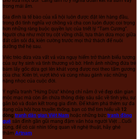
cho vừa một đôi” càng làm rõ ý nghĩa đoàn kết và sum vầy
trong mái ấm.
Gia đình là tế bào của xã hội luôn được đặt lên hàng đầu,
trong đó tình nghĩa vợ chồng và cha con luôn được coi trọng
hơn những ràng buộc quyền lực của triết lý “Tam Cương”.
Người cha như một trụ cột vững chãi, tựa thân dừa mọc giữa
đất cằn sỏi đá, kiên cường trước mọi thử thách để nuôi
dưỡng thế hệ sau.
Việc trèo dừa vừa vất vả vừa nguy hiểm trở thành biểu tượng
của sự hy sinh và tình thương vô bờ. Hình ảnh những đứa trẻ
bám lấy gốc dừa gợi lên khát vọng được noi theo tấm gương
của cha: Kiên trì, vượt khó và cùng nhau gánh vác những
nặng nhọc của cuộc đời.
Ý nghĩa tranh “Hứng Dừa” không chỉ nằm ở vẻ đẹp dân gian
mộc mạc mà còn ẩn chứa thông điệp sâu sắc về tình yêu, sự
gắn bó và đoàn kết trong gia đình.
Để khám phá thêm sự đa
dạng của hội họa truyền thống, bạn có thể tìm hiểu về
12
dòng
tranh dân gian Việt Nam
hoặc những bức
tranh đồng
quê
sân đình gần gũi mang đậm văn hóa người Việt
…Cuối
cùng, để có cái nhìn tổng quan về nghệ thuật, hãy ghé
thăm
Artnam