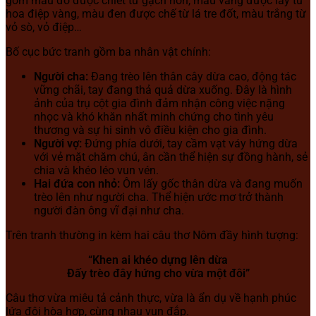
gồm màu đỏ được chiết từ gạch non, màu vàng được lấy từ
hoa điệp vàng, màu đen được chế từ lá tre đốt, màu trắng từ
vỏ sò, vỏ điệp…
Bố cục bức tranh gồm ba nhân vật chính:
Người cha:
Đang trèo lên thân cây dừa cao, động tác
vững chãi, tay đang thả quả dừa xuống. Đây là hình
ảnh của trụ cột gia đình đảm nhận công việc nặng
nhọc và khó khăn nhất minh chứng cho tình yêu
thương và sự hi sinh vô điều kiện cho gia đình.
Người vợ:
Đứng phía dưới, tay cầm vạt váy hứng dừa
với vẻ mặt chăm chú, ân cần thể hiện sự đồng hành, sẻ
chia và khéo léo vun vén.
Hai đứa con nhỏ:
Ôm lấy gốc thân dừa và đang muốn
trèo lên như người cha. Thể hiện ước mơ trở thành
người đàn ông vĩ đại như cha.
Trên tranh thường in kèm hai câu thơ Nôm đầy hình tượng:
“Khen ai khéo dựng lên dừa
Đấy trèo đây hứng cho vừa một đôi”
Câu thơ vừa miêu tả cảnh thực, vừa là ẩn dụ về hạnh phúc
lứa đôi hòa hợp, cùng nhau vun đắp.