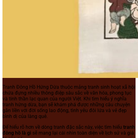
Tranh Đông Hồ Hứng Dừa thuộc mảng tranh sinh hoạt xã hội
chứa đựng nhiều thông điệp sâu sắc về văn hóa, phong tục
và tinh thần lạc quan của người Việt. Khi tìm hiểu ý nghĩa
tranh hứng dừa, bạn sẽ khám phá được những câu chuyện
gắn liền với đời sống lao động, tình yêu đôi lứa và vẻ đẹp
bình dị của làng quê.
Để hiểu rõ hơn về dòng tranh đặc sắc này, việc tìm hiểu
tranh
đông hồ là gì
sẽ mang lại cái nhìn toàn diện về lịch sử và giá