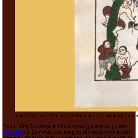
Ý nghĩa tranh Hứng Dừa thể hiện cuộc sống gia đình su
Tranh Hứng Dừa được in thủ công bằng bản khắc gỗ trên
giấy điệp
với gam màu tươi sáng có sẵn trong tự nhiên bao