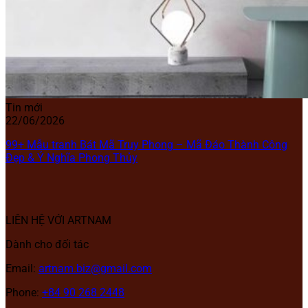
Tin mới
22/06/2026
99+ Mẫu tranh Bát Mã Truy Phong – Mã Đáo Thành Công
Đẹp & Ý Nghĩa Phong Thủy
LIÊN HỆ VỚI ARTNAM
Dành cho đối tác
Email:
artnam.biz@gmail.com
Phone:
+84 90 268 2448