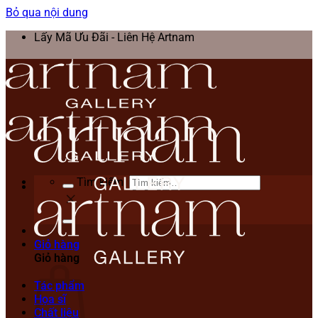
Bỏ qua nội dung
Lấy Mã Ưu Đãi - Liên Hệ Artnam
Tìm kiếm:
Giỏ hàng
Giỏ hàng
Tác phẩm
Họa sĩ
Chất liệu