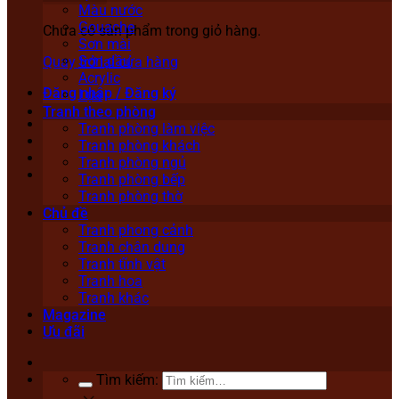
Màu nước
Gouache
Chưa có sản phẩm trong giỏ hàng.
Sơn mài
Sơn dầu
Quay trở lại cửa hàng
Acrylic
Đăng nhập / Đăng ký
Lụa
Tranh theo phòng
Tranh phòng làm việc
Tranh phòng khách
Tranh phòng ngủ
Tranh phòng bếp
Tranh phòng thờ
Chủ đề
Tranh phong cảnh
Tranh chân dung
Tranh tĩnh vật
Tranh hoa
Tranh khác
Magazine
Ưu đãi
Tìm kiếm: