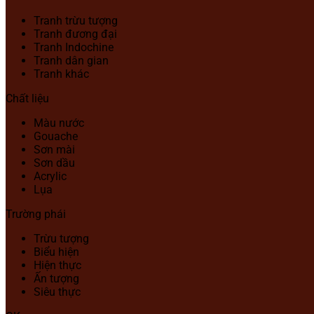
Tranh trừu tượng
Tranh đương đại
Tranh Indochine
Tranh dân gian
Tranh khác
Chất liệu
Màu nước
Gouache
Sơn mài
Sơn dầu
Acrylic
Lụa
Trường phái
Trừu tượng
Biểu hiện
Hiện thực
Ấn tượng
Siêu thực