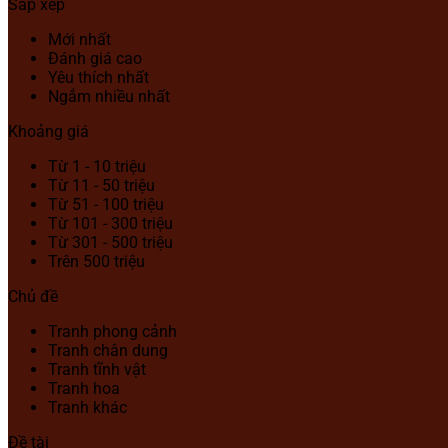
Sắp xếp
Mới nhất
Đánh giá cao
Yêu thích nhất
Ngắm nhiều nhất
Khoảng giá
Từ 1 - 10 triệu
Từ 11 - 50 triệu
Từ 51 - 100 triệu
Từ 101 - 300 triệu
Từ 301 - 500 triệu
Trên 500 triệu
Chủ đề
Tranh phong cảnh
Tranh chân dung
Tranh tĩnh vật
Tranh hoa
Tranh khác
Đề tài