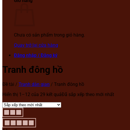
Giỏ hàng
Chưa có sản phẩm trong giỏ hàng.
Quay trở lại cửa hàng
Đăng nhập / Đăng ký
Tranh đông hồ
Đề tài
/
Tranh dân gian
/
Tranh đông hồ
Hiển thị 1–12 của 29 kết quả
Đã sắp xếp theo mới nhất