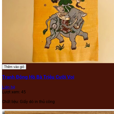
Thêm vào giỏ
Tranh Đông Hồ Bà Triệu Cưỡi Voi
Liên hệ
Lượt xem: 45
Chất liệu: Giấy dó in thủ công