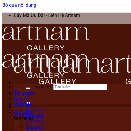
Bỏ qua nội dung
Lấy Mã Ưu Đãi - Liên Hệ Artnam
Tìm kiếm:
Tác phẩm
Họa sĩ
Chất liệu
Màu nước
Giỏ hàng
Gouache
Giỏ hàng
Sơn mài
Sơn dầu