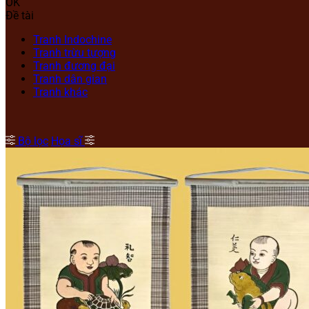
OK
Đề tài
Tranh Indochine
Tranh trừu tượng
Tranh đương đại
Tranh dân gian
Tranh khác
Bộ lọc
Họa sĩ