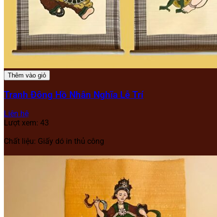
Thêm vào giỏ
Tranh Đông Hồ Nhân Nghĩa Lễ Trí
Liên hệ
Lượt xem: 43
Chất liệu: Giấy dó in thủ công