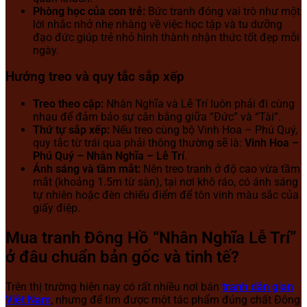
Phòng học của con trẻ:
Bức tranh đóng vai trò như một
lời nhắc nhở nhẹ nhàng về việc học tập và tu dưỡng
đạo đức giúp trẻ nhỏ hình thành nhận thức tốt đẹp mỗi
ngày.
Hướng treo và quy tắc sắp xếp
Treo theo cặp:
Nhân Nghĩa và Lễ Trí luôn phải đi cùng
nhau để đảm bảo sự cân bằng giữa “Đức” và “Tài”.
Thứ tự sắp xếp:
Nếu treo cùng bộ Vinh Hoa – Phú Quý,
quy tắc từ trái qua phải thông thường sẽ là:
Vinh Hoa –
Phú Quý – Nhân Nghĩa – Lễ Trí
.
Ánh sáng và tầm mắt:
Nên treo tranh ở độ cao vừa tầm
mắt (khoảng 1.5m từ sàn), tại nơi khô ráo, có ánh sáng
tự nhiên hoặc đèn chiếu điểm để tôn vinh màu sắc của
giấy điệp.
Mua tranh Đông Hồ “Nhân Nghĩa Lễ Trí”
ở đâu chuẩn bản gốc và tinh tế?
Trên thị trường hiện nay có rất nhiều nơi bán
tranh dân gian
Việt Nam
, nhưng để tìm được một tác phẩm đúng chất Đông