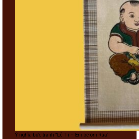
Ý nghĩa bức tranh “Lễ Trí – Em bé ôm Rùa”