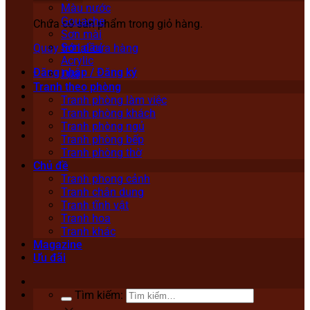
Màu nước
Gouache
Chưa có sản phẩm trong giỏ hàng.
Sơn mài
Sơn dầu
Quay trở lại cửa hàng
Acrylic
Đăng nhập / Đăng ký
Lụa
Tranh theo phòng
Tranh phòng làm việc
Tranh phòng khách
Tranh phòng ngủ
Tranh phòng bếp
Tranh phòng thờ
Chủ đề
Tranh phong cảnh
Tranh chân dung
Tranh tĩnh vật
Tranh hoa
Tranh khác
Magazine
Ưu đãi
Tìm kiếm: