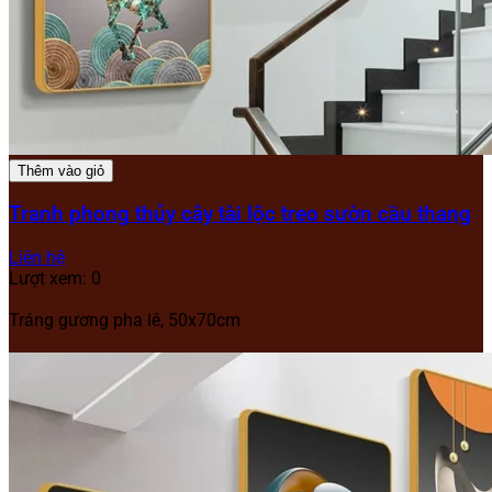
Thêm vào giỏ
Tranh phong thủy cây tài lộc treo sườn cầu thang
Liên hệ
Lượt xem: 0
Tráng gương pha lê, 50x70cm