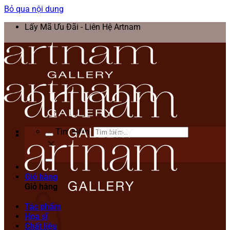
Bỏ qua nội dung
Lấy Mã Ưu Đãi - Liên Hệ Artnam
Tìm kiếm:
Giỏ hàng
Giỏ hàng
Tác phẩm
Họa sĩ
Chất liệu