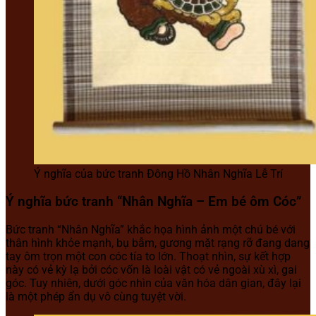
Ý nghĩa của bức tranh Đông Hồ Nhân Nghĩa Lễ Trí
Ý nghĩa bức tranh “Nhân Nghĩa – Em bé ôm Cóc”
Bức tranh “Nhân Nghĩa” khắc họa hình ảnh một chú bé với
thân hình khỏe mạnh, bụ bẫm, gương mặt rạng rỡ đang dang
tay ôm trọn một con cóc tía to lớn. Thoạt nhìn, sự kết hợp
này có vẻ kỳ lạ bởi cóc vốn là loài vật có vẻ ngoài xù xì, gai
góc. Tuy nhiên, dưới góc nhìn của văn hóa dân gian, đây lại
là một phép ẩn dụ vô cùng tuyệt vời.