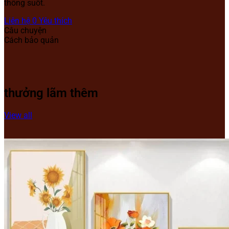
thông suốt.
Liên hệ
0
Yêu thích
Câu chuyện
Cách bảo quản
thưởng lãm thêm
View all