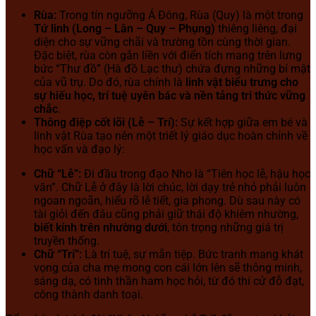
Rùa:
Trong tín ngưỡng Á Đông, Rùa (Quy) là một trong
Tứ linh (Long – Lân – Quy – Phụng)
thiêng liêng, đại
diện cho sự vững chãi và trường tồn cùng thời gian.
Đặc biệt, rùa còn gắn liền với điển tích mang trên lưng
bức “Thư đồ” (Hà đồ Lạc thư) chứa đựng những bí mật
của vũ trụ. Do đó, rùa chính là
linh vật biểu trưng cho
sự hiếu học, trí tuệ uyên bác và nền tảng tri thức vững
chắc
.
Thông điệp cốt lõi (Lễ – Trí):
Sự kết hợp giữa em bé và
linh vật Rùa tạo nên một triết lý giáo dục hoàn chỉnh về
học vấn và đạo lý:
Chữ “Lễ”:
Đi đầu trong đạo Nho là “Tiên học lễ, hậu học
văn”. Chữ Lễ ở đây là lời chúc, lời dạy trẻ nhỏ phải luôn
ngoan ngoãn, hiểu rõ lễ tiết, gia phong. Dù sau này có
tài giỏi đến đâu cũng phải giữ thái độ khiêm nhường,
biết kính trên nhường dưới
, tôn trọng những giá trị
truyền thống.
Chữ “Trí”:
Là trí tuệ, sự mẫn tiệp. Bức tranh mang khát
vọng của cha mẹ mong con cái lớn lên sẽ thông minh,
sáng dạ, có tinh thần ham học hỏi, từ đó thi cử đỗ đạt,
công thành danh toại.