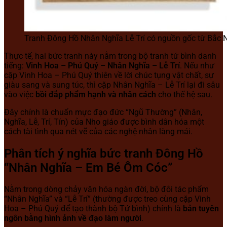
Tranh Đông Hồ Nhân Nghĩa Lễ Trí có nguồn gốc từ Bắc 
Thực tế, hai bức tranh này nằm trong bộ tranh tứ bình danh
tiếng:
Vinh Hoa – Phú Quý – Nhân Nghĩa – Lễ Trí
. Nếu như
cặp Vinh Hoa – Phú Quý thiên về lời chúc tụng vật chất, sự
giàu sang và sung túc, thì cặp Nhân Nghĩa – Lễ Trí lại đi sâu
vào việc
bồi đắp phẩm hạnh và nhân cách
cho thế hệ sau.
Đây chính là chuẩn mực đạo đức “Ngũ Thường” (Nhân,
Nghĩa, Lễ, Trí, Tín) của Nho giáo được bình dân hóa một
cách tài tình qua nét vẽ của các nghệ nhân làng mái.
Phân tích ý nghĩa bức tranh Đông Hồ
“Nhân Nghĩa – Em Bé Ôm Cóc”
Nằm trong dòng chảy văn hóa ngàn đời, bộ đôi tác phẩm
“Nhân Nghĩa” và “Lễ Trí” (thường được treo cùng cặp Vinh
Hoa – Phú Quý để tạo thành bộ Tứ bình) chính là
bản tuyên
ngôn bằng hình ảnh về đạo làm người
.