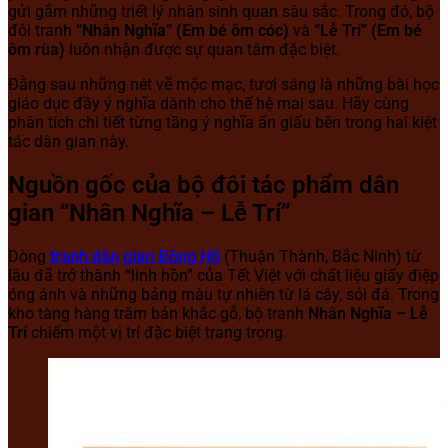
gửi gắm những triết lý nhân sinh quan sâu sắc. Trong đó, bộ
đôi tranh
“Nhân Nghĩa” (Em bé ôm cóc)
và
“Lễ Trí” (Em bé
ôm rùa)
luôn nhận được sự quan tâm đặc biệt.
Đằng sau những nét vẽ mộc mạc, tươi sáng là những bài học
giáo dục đầy ý nghĩa dành cho thế hệ mai sau. Hãy cùng
phân tích chi tiết từng tầng ý nghĩa ẩn giấu bên trong hai kiệt
tác dân gian này.
Nguồn gốc của bộ đôi tác phẩm dân
gian “Nhân Nghĩa – Lễ Trí”
Dòng
tranh dân gian Đông Hồ
(Thuận Thành, Bắc Ninh) từ
lâu đã trở thành “linh hồn” của Tết Việt với chất liệu giấy điệp
óng ánh và những bảng màu tự nhiên từ lá cây, sỏi đá. Trong
kho tàng hàng trăm bản khắc gỗ, bộ tranh
Nhân Nghĩa – Lễ
Trí
chiếm một vị trí đặc biệt trang trọng.