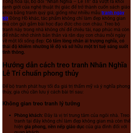
Tổng hòa lại, bộ đôi “Nhân Nghĩa – Lễ Trí” đã vượt ra khỏi
ranh giới của nghệ thuật thị giác để trở thành cuốn sách giáo
khoa bằng tranh quý giá; giống như nhiều mẫu
tranh ngày
tết
Đông Hồ khác, tác phẩm không chỉ làm đẹp không gian
mà còn gửi gắm bài học đạo đức cho con cháu. Treo bộ
tranh này trong nhà không chỉ để chiêu tài, nạp phúc mà còn
để nhắc nhở chính bản thân và răn dạy con cháu mỗi ngày
về một lối sống đẹp:
Có tấm lòng nhân ái trượng nghĩa, có
thái độ khiêm nhường lễ độ và sở hữu một trí tuệ sáng suốt
tinh thông.
Hướng dẫn cách treo tranh Nhân Nghĩa
Lễ Trí chuẩn phong thủy
Để bộ tranh phát huy tối đa giá trị thẩm mỹ và ý nghĩa phong
thủy, gia chủ cần lưu ý cách bài trí sau:
Không gian treo tranh lý tưởng
Phòng khách:
Đây là vị trí trung tâm của ngôi nhà. Treo
tranh tại đây không chỉ làm đẹp không gian mà còn thể
hiện
gia phong, nền nếp giáo dục
của gia đình đối với
quan khách.