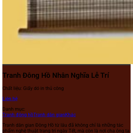
Tranh Đông Hồ Nhân Nghĩa Lễ Trí
Chất liệu: Giấy dó in thủ công
Liên hệ
Danh mục:
Tranh đông hồ
Tranh dân gian
Khác
Tranh dân gian Đông Hồ từ lâu đã không chỉ là những tác
phẩm nghệ thuật trang trí ngày Tết, mà còn là nơi cha ông ta