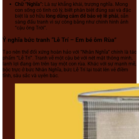
Chữ “Nghĩa”:
Là sự khẳng khái, trượng nghĩa. Mong
con sống có tình có lý, biết phân biệt đúng sai và đặc
biệt là sở hữu
lòng dũng cảm để bảo vệ lẽ phải
, sẵn
sàng đấu tranh vì sự công bằng như chính hình ảnh
“cậu ông Trời”.
Ý nghĩa bức tranh “Lễ Trí – Em bé ôm Rùa”
Tạo nên thế đối xứng hoàn hảo với “Nhân Nghĩa” chính là tác
phẩm “Lễ Trí”. Tranh vẽ một cậu bé với nét mặt thông minh,
lanh lợi đang ôm trên tay một con rùa. Khác với sự mạnh mẽ,
bộc trực ở bức Nhân Nghĩa, bức Lễ Trí lại toát lên vẻ điềm
tĩnh, sâu sắc và uyên bác.