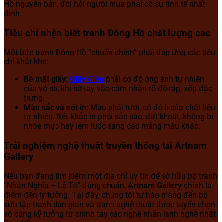
Hồ nguyên bản, đòi hỏi người mua phải có sự tinh tế nhất
định.
Tiêu chí nhận biết tranh Đông Hồ chất lượng cao
Một bức tranh Đông Hồ “chuẩn chỉnh” phải đáp ứng các tiêu
chí khắt khe:
Bề mặt giấy:
Giấy điệp
phải có độ óng ánh tự nhiên
của vỏ sò, khi sờ tay vào cảm nhận rõ độ ráp, xốp đặc
trưng.
Màu sắc và nét in:
Màu phải tươi, có độ lì của chất liệu
tự nhiên. Nét khắc in phải sắc sảo, dứt khoát, không bị
nhòe mực hay lem luốc sang các mảng màu khác.
Trải nghiệm nghệ thuật truyền thống tại Artnam
Gallery
Nếu bạn đang tìm kiếm một địa chỉ uy tín để sở hữu bộ tranh
“Nhân Nghĩa – Lễ Trí” đúng chuẩn,
Artnam Gallery
chính là
điểm đến lý tưởng. Tại đây, chúng tôi tự hào mang đến bộ
sưu tập tranh dân gian và tranh nghệ thuật được tuyển chọn
vô cùng kỹ lưỡng từ chính tay các nghệ nhân lành nghề nhất