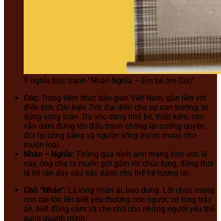
Ý nghĩa bức tranh “Nhân Nghĩa – Em bé ôm Cóc”
Cóc:
Trong tiềm thức dân gian Việt Nam, gắn liền với
điển tích
Cóc kiện Trời
, đại diện cho sự can trường, trí
dũng song toàn. Dù vóc dáng nhỏ bé, thấp kém, cóc
vẫn dám đứng lên đấu tranh chống lại cường quyền,
đòi lại công bằng và nguồn sống (nước mưa) cho
muôn loài.
Nhân – Nghĩa:
Thông qua hình ảnh mang tính ước lệ
này, ông cha ta muốn gửi gắm lời chúc tụng, đồng thời
là lời răn dạy sâu sắc dành cho thế hệ tương lai:
Chữ “Nhân”:
Là lòng nhân ái, bao dung. Lời chúc mong
con cái lớn lên biết yêu thương con người, có lòng trắc
ẩn, biết đồng cảm và che chở cho những người yếu thế
xung quanh mình.