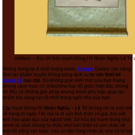
ArtNam – Địa chỉ bán tranh Đông Hồ Nhân Nghĩa Lễ Trí u
Không dừng lại ở chất lượng tranh,
Artnam
Gallery còn nâng
tầm tác phẩm truyền thống bằng dịch vụ
tư vấn thiết kế
khung gỗ
cao cấp
. Dù không gian kiến trúc của bạn mang
phong cách hoài cổ, Indochine hay tối giản, hiện đại, chúng
tôi đều có những giải pháp khung tranh phù hợp, giúp tác
phẩm tỏa sáng rực rỡ nhất trong ngôi nhà của bạn.
Cặp tranh Đông Hồ
Nhân Nghĩa – Lễ Trí
không chỉ là một nét
vẽ trang trí ngày Tết, mà là di sản tinh thần vô giá, đúc kết
tinh hoa giáo dục của người Việt. Sở hữu bộ tranh trong nhà
chính là cách chúng ta nhắc nhở bản thân và con cháu về
một lối sống vẹn toàn: vừa có tấm lòng nhân ái, vừa có trí tuệ