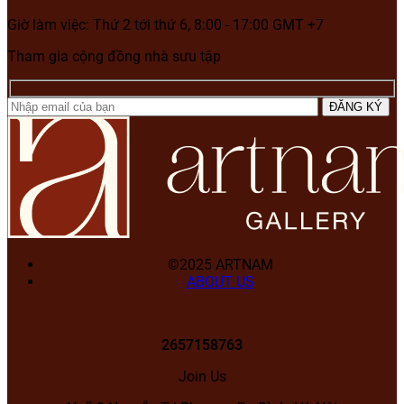
Giờ làm việc: Thứ 2 tới thứ 6, 8:00 - 17:00 GMT +7
Tham gia cộng đồng nhà sưu tập
©2025 ARTNAM
ABOUT US
2657158763
Join Us