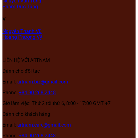
Nguyễn Văn Tùng
Phạm Đức Tùng
V
Nguyễn Thanh Vũ
Hoàng Phượng Vỹ
LIÊN HỆ VỚI ARTNAM
Dành cho đối tác
Email:
artnam.biz@gmail.com
Phone:
+84 90 268 2448
Giờ làm việc: Thứ 2 tới thứ 6, 8:00 - 17:00 GMT +7
Dành cho khách hàng
Email:
artnam.care@gmail.com
Phone:
+84 90 268 2448