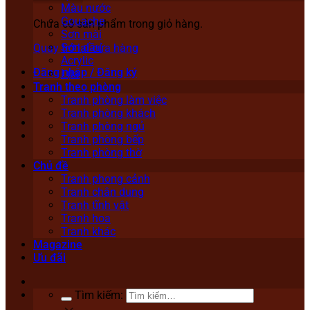
Màu nước
Gouache
Chưa có sản phẩm trong giỏ hàng.
Sơn mài
Sơn dầu
Quay trở lại cửa hàng
Acrylic
Đăng nhập / Đăng ký
Lụa
Tranh theo phòng
Tranh phòng làm việc
Tranh phòng khách
Tranh phòng ngủ
Tranh phòng bếp
Tranh phòng thờ
Chủ đề
Tranh phong cảnh
Tranh chân dung
Tranh tĩnh vật
Tranh hoa
Tranh khác
Magazine
Ưu đãi
Tìm kiếm: