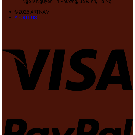
Ngõ 9 Nguyễn Tri Phương, Ba Đình, Hà Nội
©2025 ARTNAM
ABOUT US