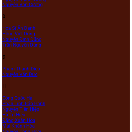
Nguyễn Văn Cường
D
Họa Sĩ Ẩn Danh
Hồng Việt Dũng
Nguyễn Đình Dũng
Trần Nguyên Dũng
Đ
Phạm Thanh Điệp
Nguyễn Văn Đức
H
Công Quốc Hà
Phan Linh Bảo Hạnh
Nguyễn Tiến Hiệp
Hà Trí Hiếu
Đặng Xuân Hòa
Mai Khánh Hòa
Nguyễn Công Hoài