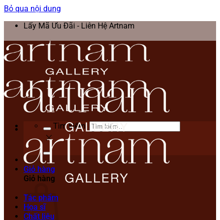
Bỏ qua nội dung
Lấy Mã Ưu Đãi - Liên Hệ Artnam
Tìm kiếm:
Giỏ hàng
Giỏ hàng
Tác phẩm
Họa sĩ
Chất liệu