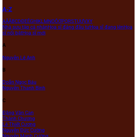
A-Z
A
Ă
Â
B
C
D
Đ
E
Ê
G
H
I
K
L
M
N
O
Ô
Ơ
P
Q
R
S
T
U
Ư
V
X
Y
Nhà sưu tập cá nhân
Họa sĩ đáng đầu tư
Họa sĩ đang lên
Họa
sĩ nổi bật
Họa sĩ mới
A
Nguyễn Lê Anh
B
Doãn Ngọc Báu
Nguyễn Thanh Bình
C
Đặng Văn Can
Thành Chương
Lê Thiết Cương
Nguyễn Đức Cường
Nguyễn Mạnh Cường