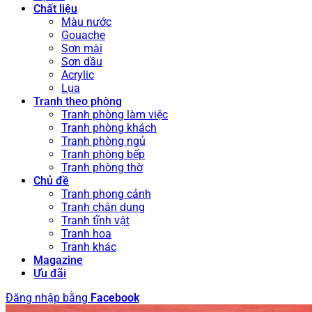
Chất liệu
Màu nước
Gouache
Sơn mài
Sơn dầu
Acrylic
Lụa
Tranh theo phòng
Tranh phòng làm việc
Tranh phòng khách
Tranh phòng ngủ
Tranh phòng bếp
Tranh phòng thờ
Chủ đề
Tranh phong cảnh
Tranh chân dung
Tranh tĩnh vật
Tranh hoa
Tranh khác
Magazine
Ưu đãi
Đăng nhập bằng
Facebook