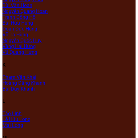
Bùi Văn Hoan
Nguyễn Quang Hoan
Tranh Đông Hồ
Bùi Hữu Hùng
Đoàn Đức Hùng
Võ Tá Hùng
Nguyễn Quốc Huy
Vàng Hải Hưng
Vũ Quang Hưng
K
Phạm Văn Khải
Hoàng Đăng Khanh
Bùi Duy Khánh
L
Tào Linh
Lê Hữu Long
Mai Long
M