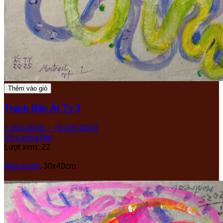
Thêm vào giỏ
Tranh Rắn Ất Tỵ 3
1.000.000
₫
–
10.000.000
₫
Võ Lương Nhi
Lượt xem: 22
Màu nước
,
30x40cm