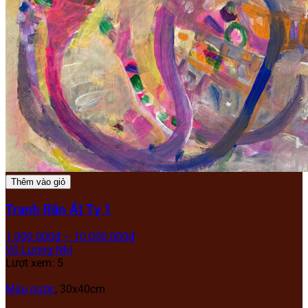
Thêm vào giỏ
Tranh Rắn Ất Tỵ 1
1.000.000
₫
–
10.000.000
₫
Võ Lương Nhi
Lượt xem: 5
Màu nước
, 30x40cm