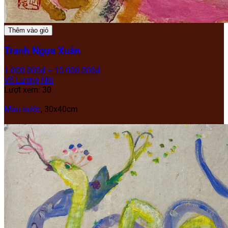
Thêm vào giỏ
Tranh Ngựa Xuân
1.000.000
₫
–
10.000.000
₫
Võ Lương Nhi
Lượt xem: 30
Màu nước
,
30x40cm