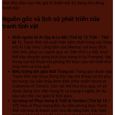
nhìn độc đáo, tạo nên giá trị thẩm mỹ đa dạng cho dòng
tranh này.
Nguồn gốc và lịch sử phát triển của
tranh tĩnh vật
Khởi nguồn từ Ai Cập & La Mã (Thế kỷ 15 TCN – Thế
kỷ 1):
Tranh tĩnh vật xuất hiện sớm nhất trong các lăng
mộ Ai Cập (như Lăng tẩm của Menna) với mục đích
tâm linh, phục vụ người quá cố. Đến thời La Mã, thực
thể này chuyển sang bích họa trang trí tại Pompeii, tập
trung vào kỹ thuật mô phỏng độ thực của vật chất như
thủy tinh và hoa quả.
Biểu tượng tôn giáo thời Trung cổ:
Trong giai đoạn này,
Tranh tĩnh vật chưa đứng độc lập mà đóng vai trò phụ
trợ trong các bản thảo kinh điển (như cuốn Hours of
Catherine of Cleves). Các vật thể như hoa quả, vỏ sò
được dùng làm viền trang trí và mang ý nghĩa ẩn dụ
sâu sắc cho các giáo lý Kitô giáo.
Sự bùng nổ Phục hưng & Triết lý Vanitas (Thế kỷ 15 –
17):
Họa sĩ Phục hưng Bắc Âu tiên phong đưa Tranh
tĩnh vật hoa lá thành một chủ đề riêng biệt. Đặc biệt,