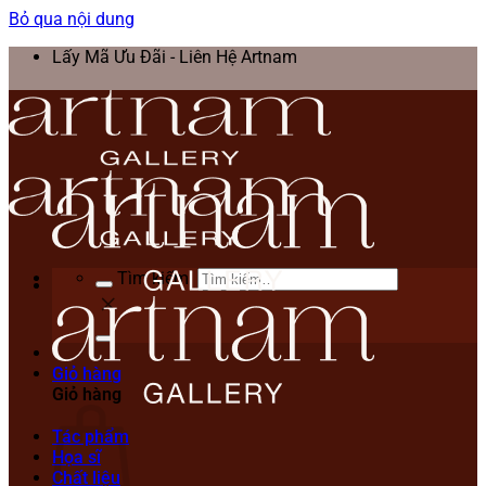
Bỏ qua nội dung
Lấy Mã Ưu Đãi - Liên Hệ Artnam
Tìm kiếm:
Giỏ hàng
Giỏ hàng
Tác phẩm
Họa sĩ
Chất liệu