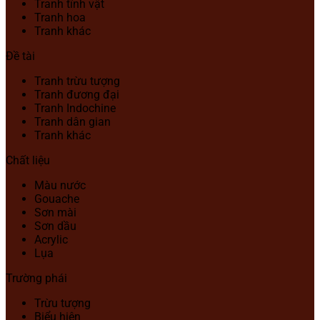
Tranh tĩnh vật
Tranh hoa
Tranh khác
Đề tài
Tranh trừu tượng
Tranh đương đại
Tranh Indochine
Tranh dân gian
Tranh khác
Chất liệu
Màu nước
Gouache
Sơn mài
Sơn dầu
Acrylic
Lụa
Trường phái
Trừu tượng
Biểu hiện