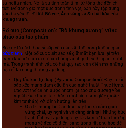
sự ngẫu nhiên. Nó là sự tính toán tỉ mỉ từ tổng thể đến chi
tiết. Để đánh giá một bức tranh tĩnh vật, bạn hãy tập trung
vào ba yếu tố cốt lõi:
Bố cục
,
Ánh sáng
và
Sự hài hòa của
khung tranh
.
Bố cục (Composition): “Bộ khung xương” vững
chắc của tác phẩm
Bố cục là cách họa sĩ sắp xếp các vật thể trong không gian
bức tranh
. Một bố cục xuất sắc sẽ giữ mắt bạn lưu lại trên
tranh lâu hơn tạo ra sự cân bằng và nhịp điệu thị giác mượt
mà. Trong tranh tĩnh vật, có hai quy tắc kinh điển mà những
họa sĩ tài năng thường áp dụng:
Quy tắc kim tự tháp (Pyramid Composition):
Đây là lối
sắp xếp mang đậm dấu ấn của nghệ thuật Phục Hưng.
Các vật thể chính được nhóm lại sao cho đường viền
ngoài của chúng tạo thành một hình tam giác (hoặc
kim tự tháp) với đỉnh hướng lên trên.
Giá trị mang lại:
Cấu trúc này tạo ra
cảm giác
vững chãi, uy nghi và vô cùng tĩnh tại
. Những bức
tranh tĩnh vật áp dụng quy tắc kim tự tháp thường
mang vẻ đẹp cổ điển, sang trọng rất phù hợp để