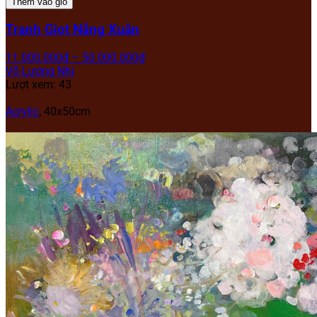
Thêm vào giỏ
Tranh Giọt Nắng Xuân
11.000.000
₫
–
50.000.000
₫
Võ Lương Nhi
Lượt xem: 43
Acrylic
,
40x50cm