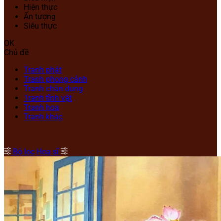
Hiện thực
Ấn tượng
Siêu thực
OK
Chủ đề
Tranh phật
Tranh phong cảnh
Tranh chân dung
Tranh tĩnh vật
Tranh hoa
Tranh khác
Bộ lọc
Họa sĩ