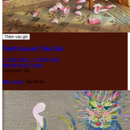
Thêm vào giỏ
Tranh hoa sen “Góc Xưa”
11.000.000
₫
–
50.000.000
₫
Nguyễn Đức Cường
Lượt xem: 95
Màu nước
, 56x76cm