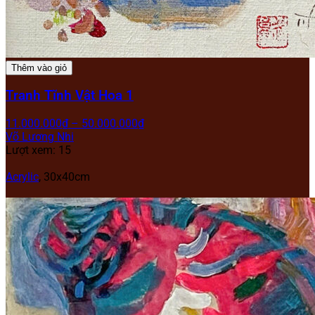
Thêm vào giỏ
Tranh Tĩnh Vật Hoa 1
11.000.000
₫
–
50.000.000
₫
Võ Lương Nhi
Lượt xem: 15
Acrylic
,
30x40cm