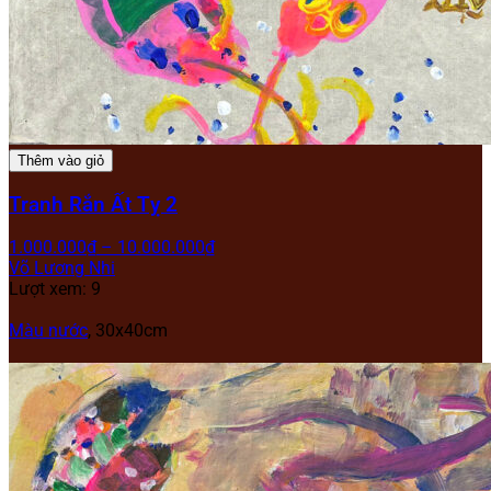
Thêm vào giỏ
Tranh Rắn Ất Tỵ 2
1.000.000
₫
–
10.000.000
₫
Võ Lương Nhi
Lượt xem: 9
Màu nước
,
30x40cm