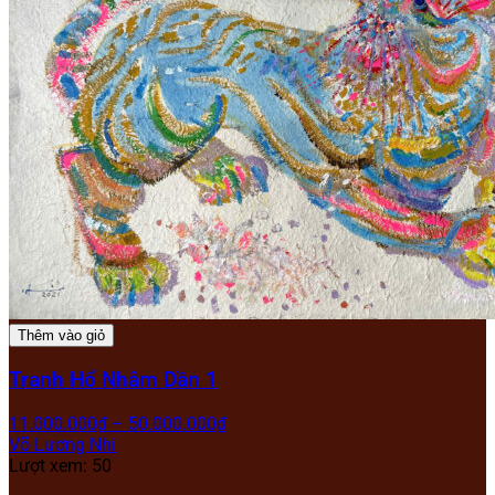
Thêm vào giỏ
Tranh Hổ Nhâm Dần 1
11.000.000
₫
–
50.000.000
₫
Võ Lương Nhi
Lượt xem: 50