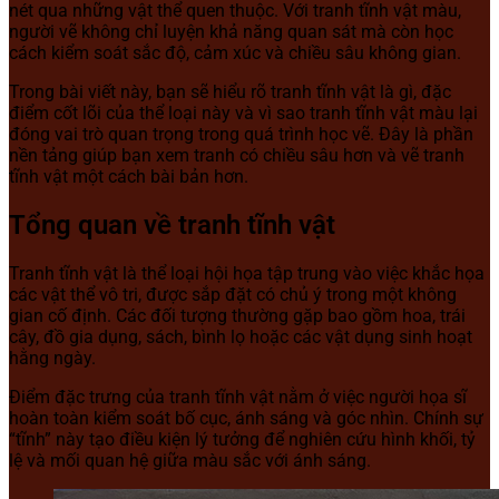
nét qua những vật thể quen thuộc. Với tranh tĩnh vật màu,
người vẽ không chỉ luyện khả năng quan sát mà còn học
cách kiểm soát sắc độ, cảm xúc và chiều sâu không gian.
Trong bài viết này, bạn sẽ hiểu rõ tranh tĩnh vật là gì, đặc
điểm cốt lõi của thể loại này và vì sao tranh tĩnh vật màu lại
đóng vai trò quan trọng trong quá trình học vẽ. Đây là phần
nền tảng giúp bạn xem tranh có chiều sâu hơn và vẽ tranh
tĩnh vật một cách bài bản hơn.
Tổng quan về tranh tĩnh vật
Tranh tĩnh vật là thể loại hội họa tập trung vào việc khắc họa
các vật thể vô tri, được sắp đặt có chủ ý trong một không
gian cố định. Các đối tượng thường gặp bao gồm hoa, trái
cây, đồ gia dụng, sách, bình lọ hoặc các vật dụng sinh hoạt
hằng ngày.
Điểm đặc trưng của tranh tĩnh vật nằm ở việc người họa sĩ
hoàn toàn kiểm soát bố cục, ánh sáng và góc nhìn. Chính sự
“tĩnh” này tạo điều kiện lý tưởng để nghiên cứu hình khối, tỷ
lệ và mối quan hệ giữa màu sắc với ánh sáng.