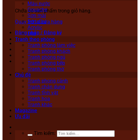
Màu nước
Gouache
Chưa có sản phẩm trong giỏ hàng.
Sơn mài
Sơn dầu
Quay trở lại cửa hàng
Acrylic
Đăng nhập / Đăng ký
Lụa
Tranh theo phòng
Tranh phòng làm việc
Tranh phòng khách
Tranh phòng ngủ
Tranh phòng bếp
Tranh phòng thờ
Chủ đề
Tranh phong cảnh
Tranh chân dung
Tranh tĩnh vật
Tranh hoa
Tranh khác
Magazine
Ưu đãi
Tìm kiếm: