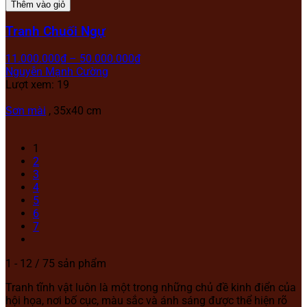
Thêm vào giỏ
Tranh Chuối Ngự
11.000.000
₫
–
50.000.000
₫
Nguyễn Mạnh Cường
Lượt xem: 19
Sơn mài
, 35x40 cm
1
2
3
4
5
6
7
1 - 12 / 75 sản phẩm
Tranh tĩnh vật luôn là một trong những chủ đề kinh điển của
hội họa, nơi bố cục, màu sắc và ánh sáng được thể hiện rõ