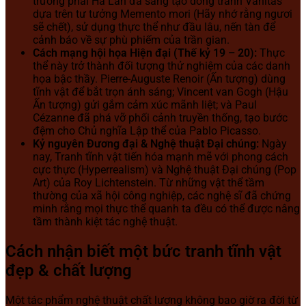
trường phái Hà Lan đã sáng tạo dòng tranh Vanitas
dựa trên tư tưởng Memento mori (Hãy nhớ rằng ngươi
sẽ chết), sử dụng thực thể như đầu lâu, nến tàn để
cảnh báo về sự phù phiếm của trần gian.
Cách mạng hội họa Hiện đại (Thế kỷ 19 – 20):
Thực
thể này trở thành đối tượng thử nghiệm của các danh
họa bậc thầy. Pierre-Auguste Renoir (Ấn tượng) dùng
tĩnh vật để bắt trọn ánh sáng; Vincent van Gogh (Hậu
Ấn tượng) gửi gắm cảm xúc mãnh liệt; và Paul
Cézanne đã phá vỡ phối cảnh truyền thống, tạo bước
đệm cho Chủ nghĩa Lập thể của Pablo Picasso.
Kỷ nguyên Đương đại & Nghệ thuật Đại chúng:
Ngày
nay, Tranh tĩnh vật tiến hóa mạnh mẽ với phong cách
cực thực (Hyperrealism) và Nghệ thuật Đại chúng (Pop
Art) của Roy Lichtenstein. Từ những vật thể tầm
thường của xã hội công nghiệp, các nghệ sĩ đã chứng
minh rằng mọi thực thể quanh ta đều có thể được nâng
tầm thành kiệt tác nghệ thuật.
Cách nhận biết một bức tranh tĩnh vật
đẹp & chất lượng
Một tác phẩm nghệ thuật chất lượng không bao giờ ra đời từ