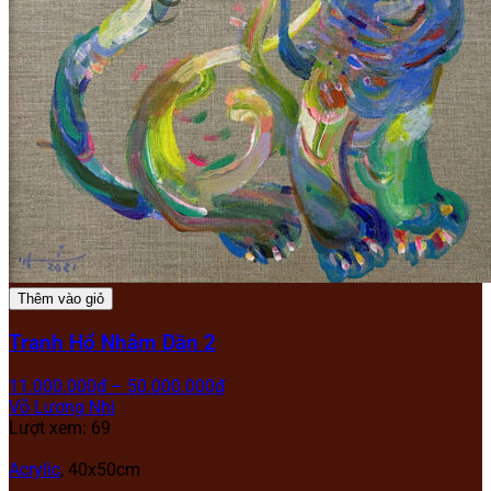
Thêm vào giỏ
Tranh Hổ Nhâm Dần 2
11.000.000
₫
–
50.000.000
₫
Võ Lương Nhi
Lượt xem: 69
Acrylic
,
40x50cm