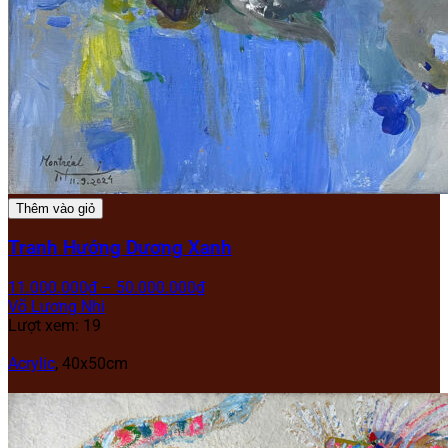
Thêm vào giỏ
Tranh Hướng Dương Xanh
11.000.000
₫
–
50.000.000
₫
Võ Lương Nhi
Lượt xem: 19
Acrylic
,
40x50cm