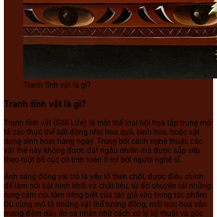
Tranh tĩnh vật là gì?
Tranh tĩnh vật là gì?
Tranh tĩnh vật (Still Life) là một thể loại hội họa tập trung mô
tả các thực thể bất động như hoa quả, bình hoa, hoặc vật
dụng sinh hoạt hàng ngày. Trong bối cảnh nghệ thuật, các
vật thể này không được đặt ngẫu nhiên mà được sắp xếp
theo một bố cục có tính toán tỉ mỉ bởi người nghệ sĩ.
Ánh sáng đóng vai trò là yếu tố then chốt, được điều chỉnh
để làm nổi bật hình khối và chất liệu, từ đó chuyển tải những
rung cảm nội tâm riêng biệt của tác giả vào trong tác phẩm.
Dù cùng mô tả những vật thể tương đồng, mỗi bức họa vẫn
mang đậm dấu ấn cá nhân nhờ cách xử lý kỹ thuật và góc