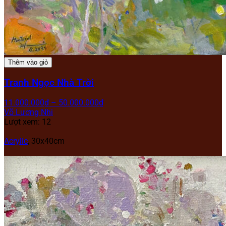
Thêm vào giỏ
Tranh Ngọc Nhà Trời
11.000.000
₫
–
50.000.000
₫
Võ Lương Nhi
Lượt xem: 12
Acrylic
,
30x40cm