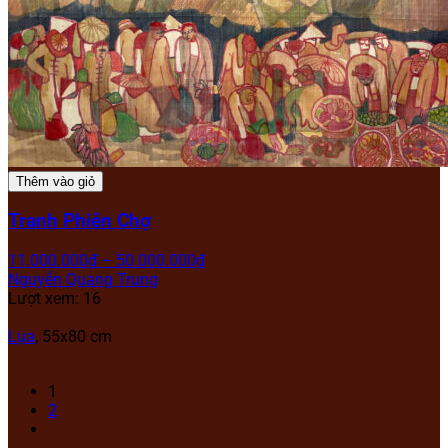
Thêm vào giỏ
Tranh Phiên Chợ
11.000.000
₫
–
50.000.000
₫
Nguyễn Quang Trung
Lượt xem: 16
Lụa
, 55x80 cm
1
2