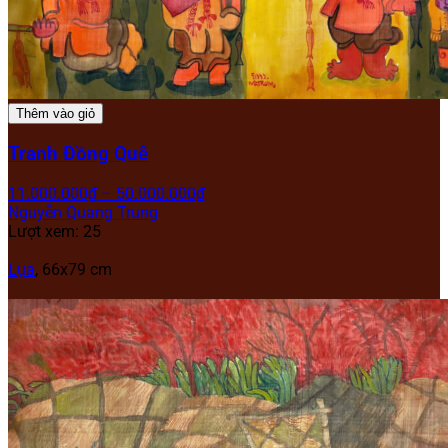
Thêm vào giỏ
Tranh Đồng Quê
11.000.000
₫
–
50.000.000
₫
Nguyễn Quang Trung
Lượt xem: 25
Lụa
, 66x79 cm