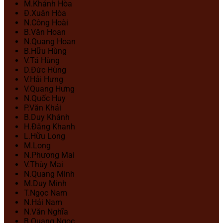
M.Khánh Hòa
Đ.Xuân Hòa
N.Công Hoài
B.Văn Hoan
N.Quang Hoan
B.Hữu Hùng
V.Tá Hùng
D.Đức Hùng
V.Hải Hưng
V.Quang Hưng
N.Quốc Huy
P.Văn Khải
B.Duy Khánh
H.Đăng Khanh
L.Hữu Long
M.Long
N.Phương Mai
V.Thùy Mai
N.Quang Minh
M.Duy Minh
T.Ngọc Nam
N.Hải Nam
N.Văn Nghĩa
B.Quang Ngọc