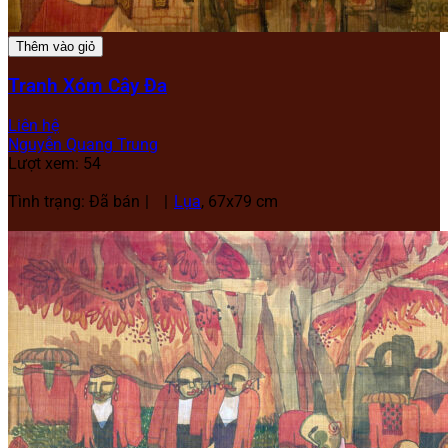
Thêm vào giỏ
Tranh Xóm Cây Đa
Liên hệ
Nguyễn Quang Trung
Lượt xem: 54
Tình trạng: Đã bán
Lụa
, 67x79 cm