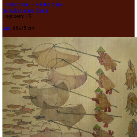
11.000.000
₫
–
50.000.000
₫
Nguyễn Quang Trung
Lượt xem: 15
Lụa
, 66x78 cm