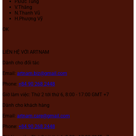
P.Đức Tùng
V.Thăng
N.Thanh Vũ
H.Phượng Vỹ
OK
LIÊN HỆ VỚI ARTNAM
Dành cho đối tác
Email:
artnam.biz@gmail.com
Phone:
+84 90 268 2448
Giờ làm việc: Thứ 2 tới thứ 6, 8:00 - 17:00 GMT +7
Dành cho khách hàng
Email:
artnam.care@gmail.com
Phone:
+84 90 268 2448