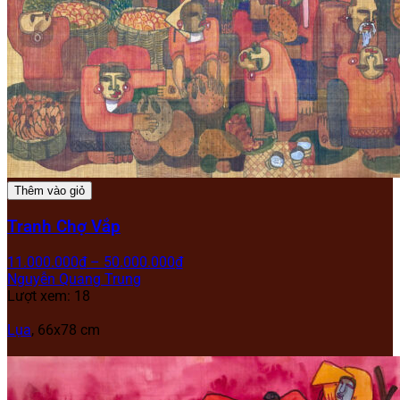
Thêm vào giỏ
Tranh Chợ Vắp
11.000.000
₫
–
50.000.000
₫
Nguyễn Quang Trung
Lượt xem: 18
Lụa
, 66x78 cm