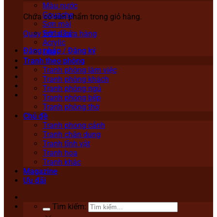
Màu nước
Gouache
Chưa có sản phẩm trong giỏ hàng.
Sơn mài
Sơn dầu
Quay trở lại cửa hàng
Acrylic
Đăng nhập / Đăng ký
Lụa
Tranh theo phòng
Tranh phòng làm việc
Tranh phòng khách
Tranh phòng ngủ
Tranh phòng bếp
Tranh phòng thờ
Chủ đề
Tranh phong cảnh
Tranh chân dung
Tranh tĩnh vật
Tranh hoa
Tranh khác
Magazine
Ưu đãi
Tìm kiếm: