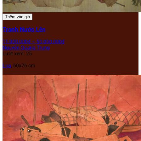
Thêm vào giỏ
Tranh Nước Lên
11.000.000
₫
–
50.000.000
₫
Nguyễn Quang Trung
Lượt xem: 25
Lụa
, 60x76 cm