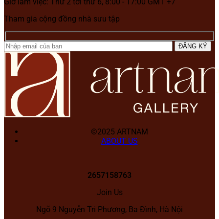
Giờ làm việc: Thứ 2 tới thứ 6, 8:00 - 17:00 GMT +7
Tham gia cộng đồng nhà sưu tập
©2025 ARTNAM
ABOUT US
2657158763
Join Us
Ngõ 9 Nguyễn Tri Phương, Ba Đình, Hà Nội