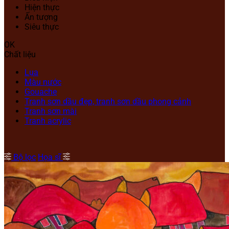
Hiện thực
Ấn tượng
Siêu thực
OK
Chất liệu
Lụa
Màu nước
Gouache
Tranh sơn dầu đẹp, tranh sơn dầu phong cảnh
Tranh sơn mài
Tranh acrylic
Bộ lọc
Họa sĩ