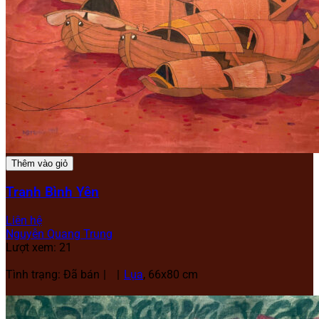
Thêm vào giỏ
Tranh Bình Yên
Liên hệ
Nguyễn Quang Trung
Lượt xem: 21
Tình trạng: Đã bán
Lụa
, 66x80 cm