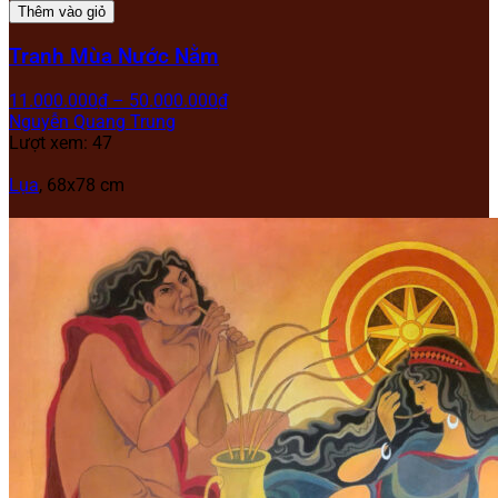
Thêm vào giỏ
Tranh Mùa Nước Nằm
11.000.000
₫
–
50.000.000
₫
Nguyễn Quang Trung
Lượt xem: 47
Lụa
, 68x78 cm