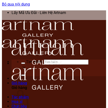
Bỏ qua nội dung
Lấy Mã Ưu Đãi - Liên Hệ Artnam
Tìm kiếm:
Giỏ hàng
Giỏ hàng
Tác phẩm
Họa sĩ
Chất liệu