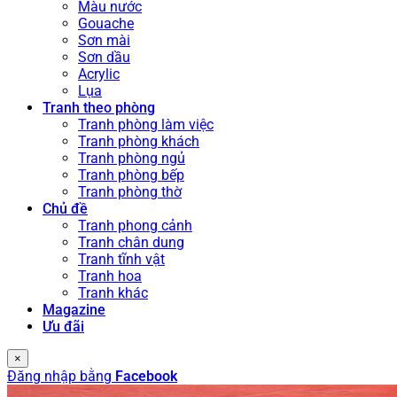
Màu nước
Gouache
Sơn mài
Sơn dầu
Acrylic
Lụa
Tranh theo phòng
Tranh phòng làm việc
Tranh phòng khách
Tranh phòng ngủ
Tranh phòng bếp
Tranh phòng thờ
Chủ đề
Tranh phong cảnh
Tranh chân dung
Tranh tĩnh vật
Tranh hoa
Tranh khác
Magazine
Ưu đãi
×
Đăng nhập bằng
Facebook