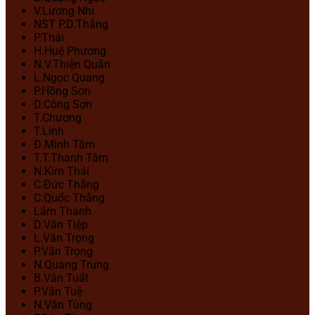
V.Lương Nhi
NST P.D.Thắng
P.Thái
H.Huệ Phương
N.V.Thiện Quân
L.Ngọc Quang
P.Hồng Sơn
D.Công Sơn
T.Chương
T.Linh
Đ.Minh Tâm
T.T.Thanh Tâm
N.Kim Thái
C.Đức Thắng
C.Quốc Thắng
Lâm Thanh
D.Văn Tiệp
L.Văn Trọng
P.Văn Trọng
N.Quang Trung
B.Văn Tuất
P.Văn Tuệ
N.Văn Tùng