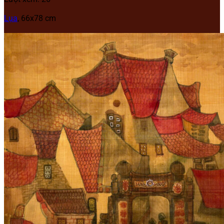
Lụa
, 66x78 cm