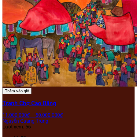
Thêm vào giỏ
Tranh Chợ Cao Bằng
11.000.000
₫
–
50.000.000
₫
Nguyễn Quang Trung
Lượt xem: 56