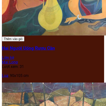
Thêm vào giỏ
Hai Người Uống Rượu Cần
Liên hệ
Mai Long
Lượt xem: 31
Lụa
,
90x105 cm