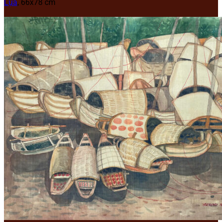
Lụa
, 66x78 cm