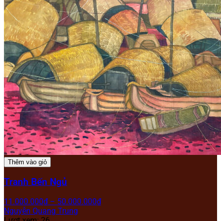
Thêm vào giỏ
Tranh Bến Ngủ
11.000.000
₫
–
50.000.000
₫
Nguyễn Quang Trung
Lượt xem: 26