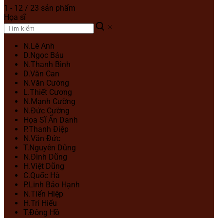
1 - 12 / 23 sản phẩm
Họa sĩ
N.Lê Anh
D.Ngọc Báu
N.Thanh Bình
D.Văn Can
N.Văn Cường
L.Thiết Cương
N.Mạnh Cường
N.Đức Cường
Họa Sĩ Ẩn Danh
P.Thanh Điệp
N.Văn Đức
T.Nguyên Dũng
N.Đình Dũng
H.Việt Dũng
C.Quốc Hà
P.Linh Bảo Hạnh
N.Tiến Hiệp
H.Trí Hiếu
T.Đông Hồ