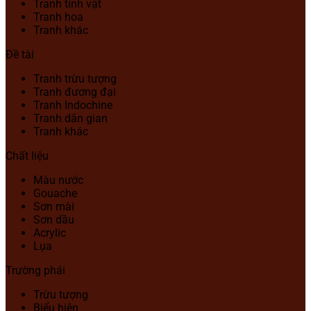
Tranh tĩnh vật
Tranh hoa
Tranh khác
Đề tài
Tranh trừu tượng
Tranh đương đại
Tranh Indochine
Tranh dân gian
Tranh khác
Chất liệu
Màu nước
Gouache
Sơn mài
Sơn dầu
Acrylic
Lụa
Trường phái
Trừu tượng
Biểu hiện