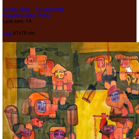
11.000.000
₫
–
50.000.000
₫
Nguyễn Quang Trung
Lượt xem: 14
Lụa
, 67x78 cm