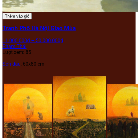
Thêm vào giỏ
Tranh Phố Hà Nội Giao Mùa
11.000.000
₫
–
50.000.000
₫
Phạm Thái
Lượt xem: 85
Sơn dầu
, 60x80 cm