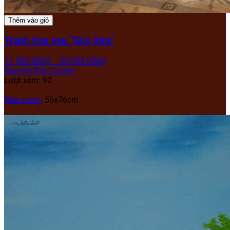
Thêm vào giỏ
Tranh hoa sen “Góc Xưa”
11.000.000
₫
–
50.000.000
₫
Nguyễn Đức Cường
Lượt xem: 92
Màu nước
, 56x76cm