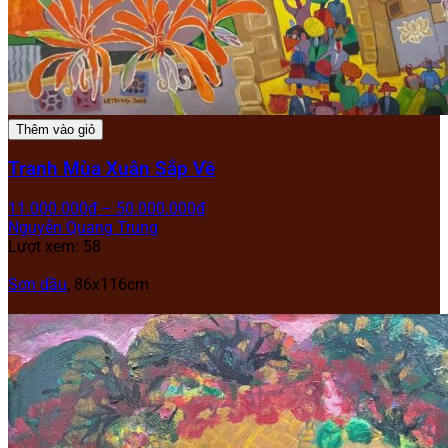
Thêm vào giỏ
Tranh Mùa Xuân Sắp Về
11.000.000
₫
–
50.000.000
₫
Nguyễn Quang Trung
Lượt xem: 58
Sơn dầu
, 86x116cm