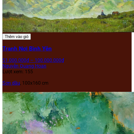
Thêm vào giỏ
Tranh Nơi Bình Yên
51.000.000
₫
–
100.000.000
₫
Nguyễn Quang Hoan
Lượt xem: 155
Sơn dầu
, 100x160 cm