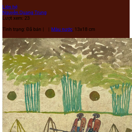
Liên hệ
Nguyễn Quang Trung
Lượt xem: 23
Tình trạng: Đã bán
Màu nước
, 13x18 cm