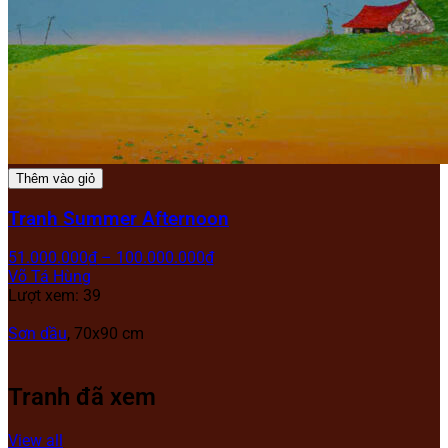
Thêm vào giỏ
Tranh Summer Afternoon
51.000.000
₫
–
100.000.000
₫
Võ Tá Hùng
Lượt xem: 39
Sơn dầu
, 70x90 cm
Tranh đã xem
View all