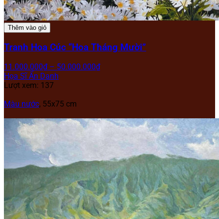
Thêm vào giỏ
Tranh Hoa Cúc “Hoa Tháng Mười”
11.000.000
₫
–
50.000.000
₫
Họa Sĩ Ẩn Danh
Lượt xem: 137
Màu nước
, 55x75 cm