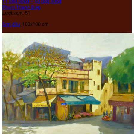
11.000.000
₫
–
50.000.000
₫
Phạm Thanh Điệp
Lượt xem: 51
Sơn dầu
, 100x100 cm