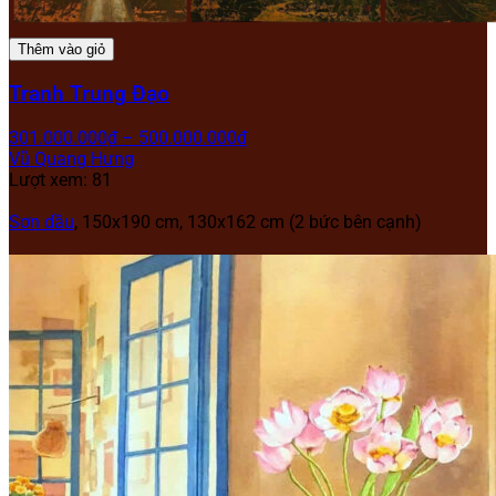
Thêm vào giỏ
Tranh Trung Đạo
301.000.000
₫
–
500.000.000
₫
Vũ Quang Hưng
Lượt xem: 81
Sơn dầu
, 150x190 cm, 130x162 cm (2 bức bên cạnh)