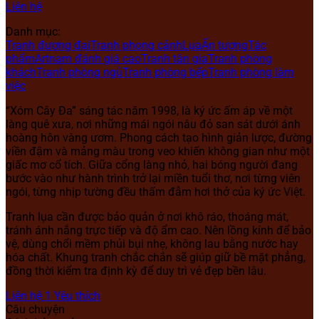
Liên hệ
Danh mục:
Tranh đương đại
Tranh phong cảnh
Lụa
Ấn tượng
Tác
phẩm
Artnam đánh giá cao
Tranh tân gia
Tranh phòng
khách
Tranh phòng ngủ
Tranh phòng bếp
Tranh phòng làm
việc
“Xóm Cây Đa” sáng tác năm 1998, là ký ức ấm áp về một
làng quê xưa, nơi những mái ngói nâu đỏ san sát dưới ánh
hoàng hôn vàng ươm. Phong cách tạo hình giản lược, đường
viền đậm và mảng màu trong veo khiến không gian như một
giấc mơ cổ tích. Giữa cổng làng nhỏ, hai bóng người đang
bước vào như hành trình trở lại miền tuổi thơ, nơi từng viên
ngói, từng nhịp tường đều thấm đẫm hơi thở của ký ức Việt.
Tranh lụa cần được bảo quản ở nơi khô ráo, thoáng mát,
tránh ánh nắng trực tiếp và độ ẩm cao. Nên lồng kính để bảo
vệ, dùng chổi mềm phủi bụi nhẹ, không lau bằng nước hay
hóa chất. Khung tranh chắc chắn sẽ giúp giữ bề mặt phẳng,
đồng thời kiểm tra định kỳ để duy trì vẻ đẹp bền lâu.
Liên hệ
1
Yêu thích
Câu chuyện