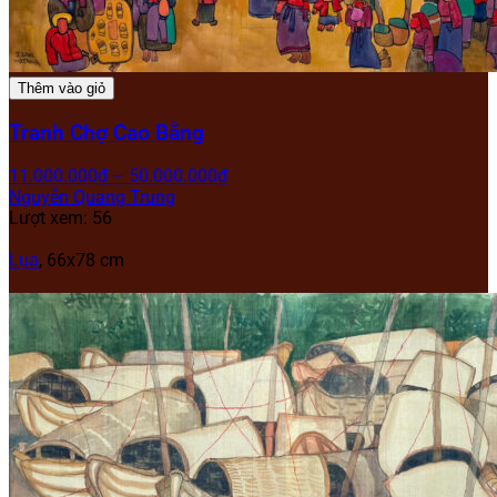
Thêm vào giỏ
Tranh Chợ Cao Bằng
11.000.000
₫
–
50.000.000
₫
Nguyễn Quang Trung
Lượt xem: 56
Lụa
, 66x78 cm