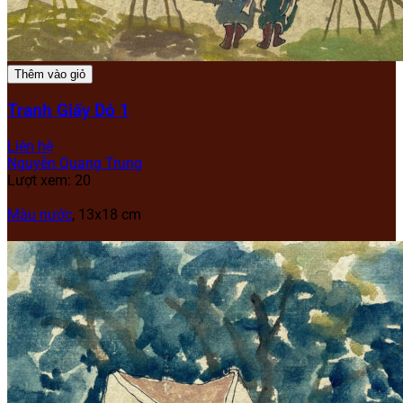
Thêm vào giỏ
Tranh Giấy Dó 1
Liên hệ
Nguyễn Quang Trung
Lượt xem: 20
Màu nước
, 13x18 cm