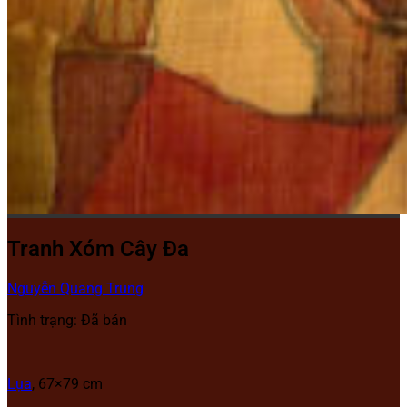
Tranh Xóm Cây Đa
Nguyễn Quang Trung
Tình trạng: Đã bán
Lụa
, 67×79 cm