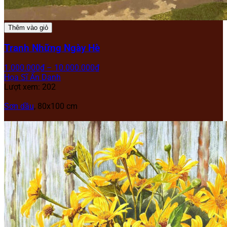
Thêm vào giỏ
Tranh Những Ngày Hè
1.000.000
₫
–
10.000.000
₫
Họa Sĩ Ẩn Danh
Lượt xem: 202
Sơn dầu
, 80x100 cm