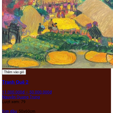
Thêm vào giỏ
Tranh Quê 2
11.000.000
₫
–
50.000.000
₫
Nguyễn Quang Trung
Lượt xem: 79
Sơn dầu
, 50x60cm