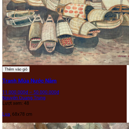
Thêm vào giỏ
Tranh Mùa Nước Nằm
11.000.000
₫
–
50.000.000
₫
Nguyễn Quang Trung
Lượt xem: 48
Lụa
, 68x78 cm