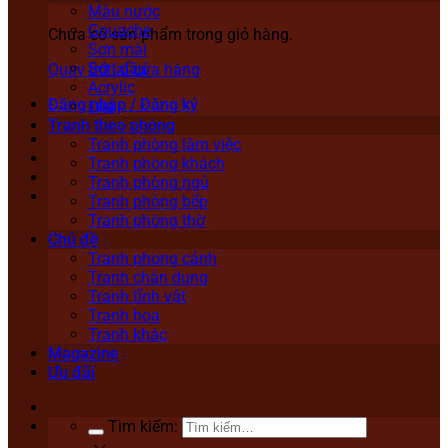
Màu nước
Gouache
Chưa có sản phẩm trong giỏ hàng.
Sơn mài
Sơn dầu
Quay trở lại cửa hàng
Acrylic
Đăng nhập / Đăng ký
Lụa
Tranh theo phòng
Tranh phòng làm việc
Tranh phòng khách
Tranh phòng ngủ
Tranh phòng bếp
Tranh phòng thờ
Chủ đề
Tranh phong cảnh
Tranh chân dung
Tranh tĩnh vật
Tranh hoa
Tranh khác
Magazine
Ưu đãi
Tìm kiếm: