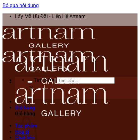
Bỏ qua nội dung
Lấy Mã Ưu Đãi - Liên Hệ Artnam
Tìm kiếm:
Giỏ hàng
Giỏ hàng
Tác phẩm
Họa sĩ
Chất liệu