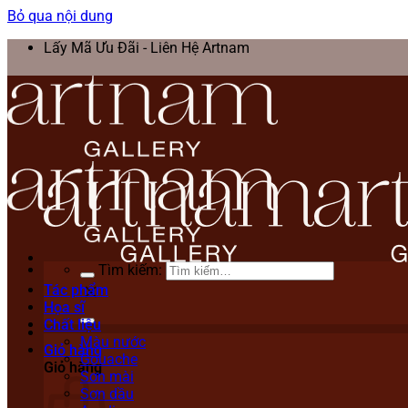
Bỏ qua nội dung
Lấy Mã Ưu Đãi - Liên Hệ Artnam
Tìm kiếm:
Tác phẩm
Họa sĩ
Chất liệu
Màu nước
Giỏ hàng
Gouache
Giỏ hàng
Sơn mài
Sơn dầu