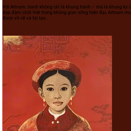
Với Artnam, tranh không chỉ là khung tranh – mà là khung ký 
đẹp đậm chất Việt trong không gian sống hiện đại, Artnam m
được vỗ về và tái tạo.