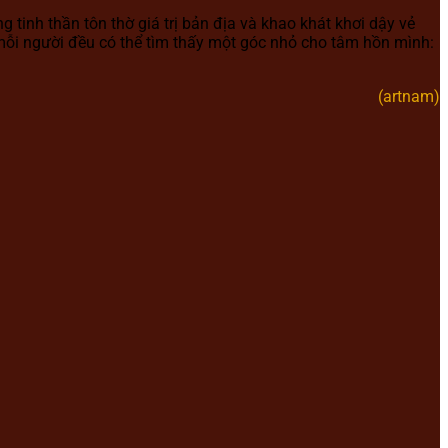
tinh thần tôn thờ giá trị bản địa và khao khát khơi dậy vẻ
ỗi người đều có thể tìm thấy một góc nhỏ cho tâm hồn mình:
(artnam)