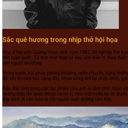
Sắc quê hương trong nhịp thở hội họa
Họa sĩ Nguyễn Quang Hoan sinh năm 1982, tốt nghiệp Đại học
đến toàn quốc. Từ hơn một thập kỷ nay, anh kiên trì theo đuổi 
con người lao động.
Trong tranh, bút pháp phóng khoáng, uyển chuyển, cùng những 
độ: khi thì tươi rực, căng đầy nhựa sống; khi lại chập chờn, gợ
Điều đặc biệt trong các tác phẩm của anh là tầm nhìn nhân vă
hương hiện lên quen thuộc và thi vị, như một miền ký ức được
đẹp bình dị vẫn luôn là cội nguồn nuôi dưỡng tâm hồn.