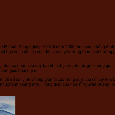
 Mỹ thuật Công nghiệp Hà Nội năm 2008. Anh sớm khẳng định d
hội họa với chất liệu sơn dầu và acrylic, trung thành với trường
nhát cọ nhanh và dày tạo nhịp điệu mạnh mẽ, gợi không gian số
i cảm giác hoài niệm.
n: Vẽ để tôn vinh vẻ đẹp giản dị của đồng quê, của cỏ cây hoa 
 nhuộm ánh sáng mới. Thông điệp của họa sĩ Nguyễn Quang Hoan 