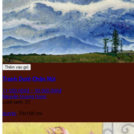
Thêm vào giỏ
Tranh Dưới Chân Núi
11.000.000
₫
–
50.000.000
₫
Nguyễn Quang Hoan
Lượt xem: 37
Acrylic
, 70x100 cm