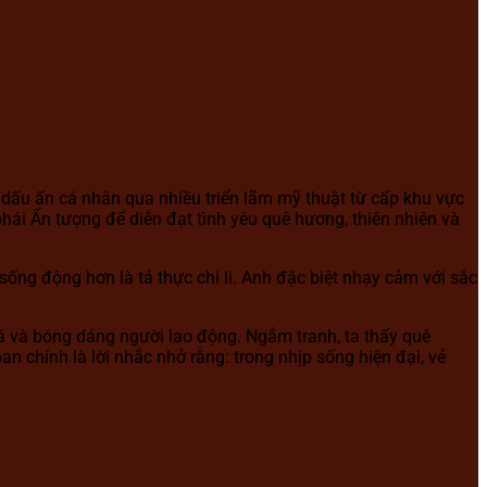
ấu ấn cá nhân qua nhiều triển lãm mỹ thuật từ cấp khu vực
 phái Ấn tượng để diễn đạt tình yêu quê hương, thiên nhiên và
ng động hơn là tả thực chi li. Anh đặc biệt nhạy cảm với sắc
lá và bóng dáng người lao động. Ngắm tranh, ta thấy quê
chính là lời nhắc nhở rằng: trong nhịp sống hiện đại, vẻ