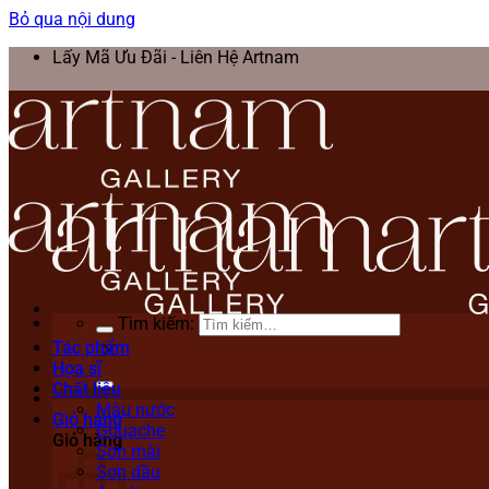
Bỏ qua nội dung
Lấy Mã Ưu Đãi - Liên Hệ Artnam
Tìm kiếm:
Tác phẩm
Họa sĩ
Chất liệu
Màu nước
Giỏ hàng
Gouache
Giỏ hàng
Sơn mài
Sơn dầu