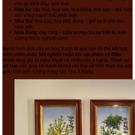
cho sự khởi đầu, tươi mới.
Mùa hạ:
cây trúc, hoa sen, hoa hồng, hoa lựu – thể hiện
sức sống mạnh mẽ, phát triển.
Mùa thu:
hoa cúc, hoa phù dung – gợi sự thanh tao,
bình yên.
Mùa đông:
cây tùng – biểu tượng của sự bền bỉ, kiên
cường trước nghịch cảnh.
Ngoài hình ảnh cây và hoa, tranh tứ quý còn có thể kết hợp
thêm
chim chóc, bút nghiên hoặc các vật phẩm cổ điển
nhằm tăng giá trị nghệ thuật và chiều sâu ý nghĩa. Chính sự
kết hợp này giúp bộ tranh không chỉ đẹp về hình thức mà còn
giàu tính biểu tượng trong văn hóa Á Đông.