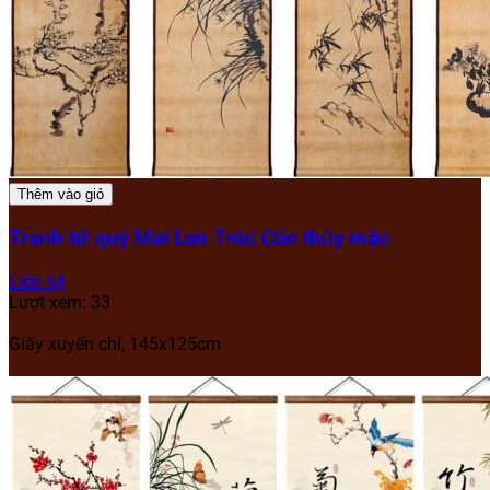
Thêm vào giỏ
Tranh tứ quý Mai Lan Trúc Cúc thủy mặc
Liên hệ
Lượt xem: 33
Giấy xuyến chỉ, 145x125cm