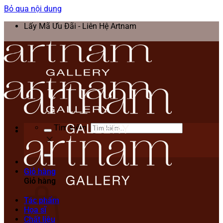
Bỏ qua nội dung
Lấy Mã Ưu Đãi - Liên Hệ Artnam
Tìm kiếm:
Giỏ hàng
Giỏ hàng
Tác phẩm
Họa sĩ
Chất liệu