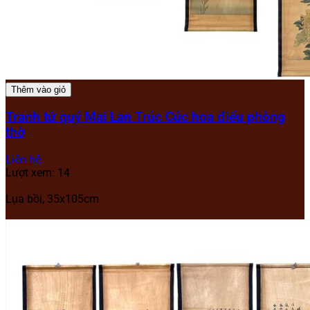
Thêm vào giỏ
Tranh tứ quý Mai Lan Trúc Cúc hoa điểu phòng
thờ
Liên hệ
Lượt xem: 14
Lụa bồi, 35x105cm