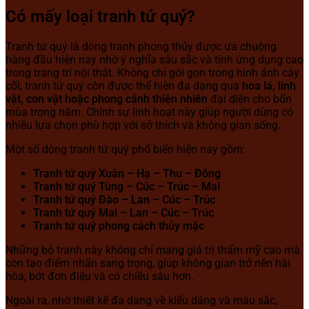
Có mấy loại tranh tứ quý?
Tranh tứ quý là dòng tranh phong thủy được ưa chuộng
hàng đầu hiện nay nhờ ý nghĩa sâu sắc và tính ứng dụng cao
trong trang trí nội thất. Không chỉ gói gọn trong hình ảnh cây
cối, tranh tứ quý còn được thể hiện đa dạng qua
hoa lá, linh
vật, con vật hoặc phong cảnh thiên nhiên
đại diện cho bốn
mùa trong năm. Chính sự linh hoạt này giúp người dùng có
nhiều lựa chọn phù hợp với sở thích và không gian sống.
Một số dòng tranh tứ quý phổ biến hiện nay gồm:
Tranh tứ quý Xuân – Hạ – Thu – Đông
Tranh tứ quý Tùng – Cúc – Trúc – Mai
Tranh tứ quý Đào – Lan – Cúc – Trúc
Tranh tứ quý Mai – Lan – Cúc – Trúc
Tranh tứ quý phong cách thủy mặc
Những bộ tranh này không chỉ mang giá trị thẩm mỹ cao mà
còn tạo điểm nhấn sang trọng, giúp không gian trở nên hài
hòa, bớt đơn điệu và có chiều sâu hơn.
Ngoài ra, nhờ thiết kế đa dạng về kiểu dáng và màu sắc,