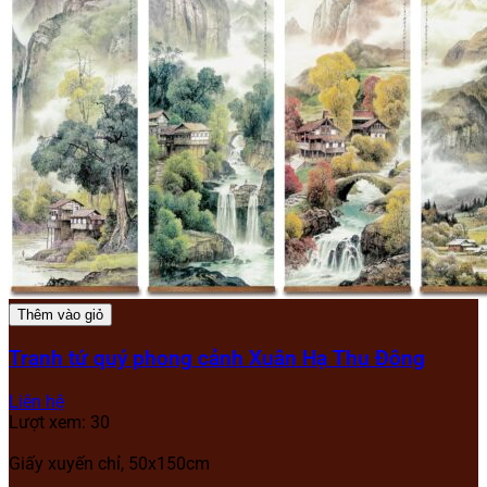
Thêm vào giỏ
Tranh tứ quý phong cảnh Xuân Hạ Thu Đông
Liên hệ
Lượt xem: 30
Giấy xuyến chỉ, 50x150cm