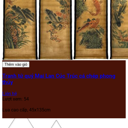
Thêm vào giỏ
Tranh tứ quý Mai Lan Cúc Trúc cá chép phong
thủy
Liên hệ
Lượt xem: 54
Lụa cao cấp, 45x135cm