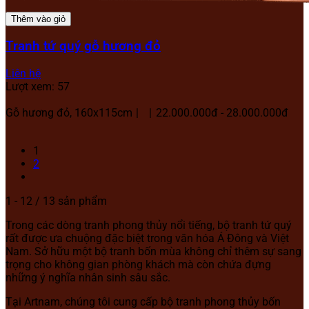
Thêm vào giỏ
Tranh tứ quý gỗ hương đỏ
Liên hệ
Lượt xem: 57
Gỗ hương đỏ, 160x115cm
22.000.000đ - 28.000.000đ
1
2
1 - 12 / 13 sản phẩm
Trong các dòng tranh phong thủy nổi tiếng, bộ tranh tứ quý
rất được ưa chuộng đặc biệt trong văn hóa Á Đông và Việt
Nam. Sở hữu một bộ tranh bốn mùa không chỉ thêm sự sang
trọng cho không gian phòng khách mà còn chứa đựng
những ý nghĩa nhân sinh sâu sắc.
Tại Artnam, chúng tôi cung cấp bộ tranh phong thủy bốn