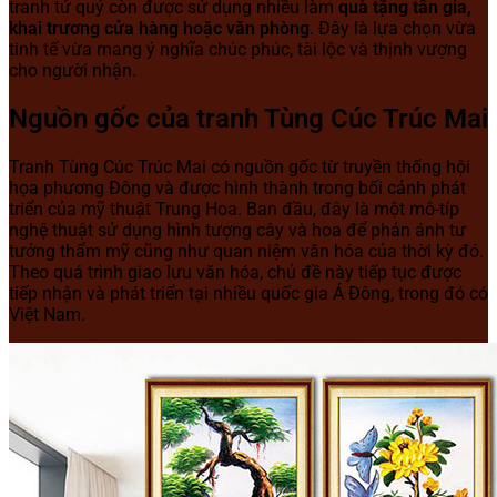
tranh tứ quý còn được sử dụng nhiều làm
quà tặng tân gia,
khai trương cửa hàng hoặc văn phòng
. Đây là lựa chọn vừa
tinh tế vừa mang ý nghĩa chúc phúc, tài lộc và thịnh vượng
cho người nhận.
Nguồn gốc của tranh Tùng Cúc Trúc Mai
Tranh Tùng Cúc Trúc Mai có nguồn gốc từ truyền thống hội
họa phương Đông và được hình thành trong bối cảnh phát
triển của mỹ thuật Trung Hoa. Ban đầu, đây là một mô-típ
nghệ thuật sử dụng hình tượng cây và hoa để phản ánh tư
tưởng thẩm mỹ cũng như quan niệm văn hóa của thời kỳ đó.
Theo quá trình giao lưu văn hóa, chủ đề này tiếp tục được
tiếp nhận và phát triển tại nhiều quốc gia Á Đông, trong đó có
Việt Nam.