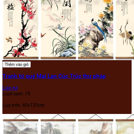
Thêm vào giỏ
Tranh tứ quý Mai Lan Cúc Trúc thư pháp
Liên hệ
Lượt xem: 79
Lụa trơn, 40x120cm