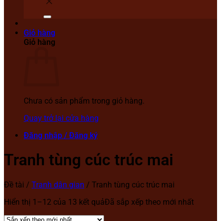
Giỏ hàng
Giỏ hàng
Chưa có sản phẩm trong giỏ hàng.
Quay trở lại cửa hàng
Đăng nhập / Đăng ký
Tranh tùng cúc trúc mai
Đề tài
/
Tranh dân gian
/
Tranh tùng cúc trúc mai
Hiển thị 1–12 của 13 kết quả
Đã sắp xếp theo mới nhất