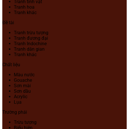
Tranh tĩnh vật
Tranh hoa
Tranh khác
Đề tài
Tranh trừu tượng
Tranh đương đại
Tranh Indochine
Tranh dân gian
Tranh khác
Chất liệu
Màu nước
Gouache
Sơn mài
Sơn dầu
Acrylic
Lụa
Trường phái
Trừu tượng
Biểu hiện