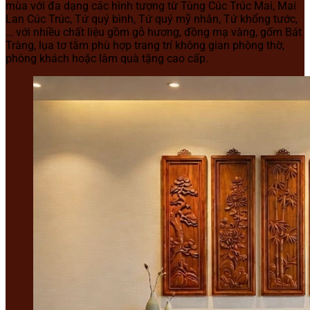
mùa với đa dạng các hình tượng từ Tùng Cúc Trúc Mai, Mai
Lan Cúc Trúc, Tứ quý bình, Tứ quý mỹ nhân, Tứ khổng tước,
… với nhiều chất liệu gồm gỗ hương, đồng mạ vàng, gốm Bát
Tràng, lụa tơ tằm phù hợp trang trí không gian phòng thờ,
phòng khách hoặc làm quà tặng cao cấp.