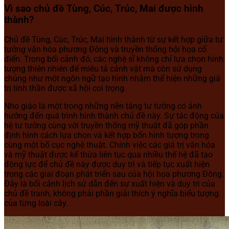
Vì sao chủ đề Tùng, Cúc, Trúc, Mai được hình
thành?
Chủ đề Tùng, Cúc, Trúc, Mai hình thành từ sự kết hợp giữa tư
tưởng văn hóa phương Đông và truyền thống hội họa cổ
điển. Trong bối cảnh đó, các nghệ sĩ không chỉ lựa chọn hình
tượng thiên nhiên để miêu tả cảnh vật mà còn sử dụng
chúng như một ngôn ngữ tạo hình nhằm thể hiện những giá
trị tinh thần được xã hội coi trọng.
Nho giáo là một trong những nền tảng tư tưởng có ảnh
hưởng đến quá trình hình thành chủ đề này. Sự tác động của
hệ tư tưởng cùng với truyền thống mỹ thuật đã góp phần
định hình cách lựa chọn và kết hợp bốn hình tượng trong
cùng một bố cục nghệ thuật. Chính việc các giá trị văn hóa
và mỹ thuật được kế thừa liên tục qua nhiều thế hệ đã tạo
động lực để chủ đề này được duy trì và tiếp tục xuất hiện
trong các giai đoạn phát triển sau của hội họa phương Đông.
Đây là bối cảnh lịch sử dẫn đến sự xuất hiện và duy trì của
chủ đề tranh, không phải phần giải thích ý nghĩa biểu tượng
của từng loài cây.