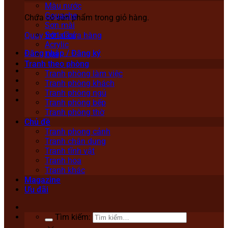
Màu nước
Gouache
Chưa có sản phẩm trong giỏ hàng.
Sơn mài
Sơn dầu
Quay trở lại cửa hàng
Acrylic
Đăng nhập / Đăng ký
Lụa
Tranh theo phòng
Tranh phòng làm việc
Tranh phòng khách
Tranh phòng ngủ
Tranh phòng bếp
Tranh phòng thờ
Chủ đề
Tranh phong cảnh
Tranh chân dung
Tranh tĩnh vật
Tranh hoa
Tranh khác
Magazine
Ưu đãi
Tìm kiếm: