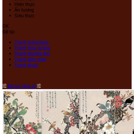
Hiện thực
Ấn tượng
Siêu thực
OK
Đề tài
Tranh Indochine
Tranh trừu tượng
Tranh đương đại
Tranh dân gian
Tranh khác
Bộ lọc
Họa sĩ