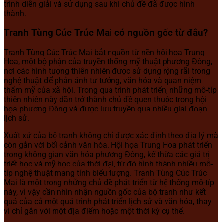
trình diễn giải và sử dụng sau khi chủ đề đã được hình
thành.
Tranh Tùng Cúc Trúc Mai có nguồn gốc từ đâu?
Tranh Tùng Cúc Trúc Mai bắt nguồn từ nền hội họa Trung
Hoa, một bộ phận của truyền thống mỹ thuật phương Đông,
nơi các hình tượng thiên nhiên được sử dụng rộng rãi trong
nghệ thuật để phản ánh tư tưởng, văn hóa và quan niệm
thẩm mỹ của xã hội. Trong quá trình phát triển, những mô-típ
thiên nhiên này dần trở thành chủ đề quen thuộc trong hội
họa phương Đông và được lưu truyền qua nhiều giai đoạn
lịch sử.
Xuất xứ của bộ tranh không chỉ được xác định theo địa lý mà
còn gắn với bối cảnh văn hóa. Hội họa Trung Hoa phát triển
trong không gian văn hóa phương Đông, kế thừa các giá trị
triết học và mỹ học của thời đại, từ đó hình thành nhiều mô-
típ nghệ thuật mang tính biểu tượng. Tranh Tùng Cúc Trúc
Mai là một trong những chủ đề phát triển từ hệ thống mô-típ
này, vì vậy cần nhìn nhận nguồn gốc của bộ tranh như kết
quả của cả một quá trình phát triển lịch sử và văn hóa, thay
vì chỉ gắn với một địa điểm hoặc một thời kỳ cụ thể.