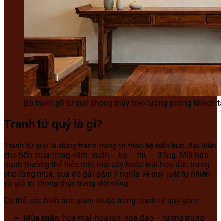
Bộ tranh gỗ tứ quý phong thủy treo tường phòng khách t
Tranh tứ quý là gì?
Tranh tứ quý là dòng tranh trang trí theo
bộ bốn bức
, đại diện
cho bốn mùa trong năm: xuân – hạ – thu – đông. Mỗi bức
tranh thường thể hiện một loài cây hoặc loài hoa đặc trưng
cho từng mùa, qua đó gửi gắm ý nghĩa về quy luật tự nhiên
và giá trị phong thủy trong đời sống.
Cụ thể, các hình ảnh quen thuộc trong tranh tứ quý gồm:
Mùa xuân:
hoa mai, hoa lan, hoa đào – tượng trưng