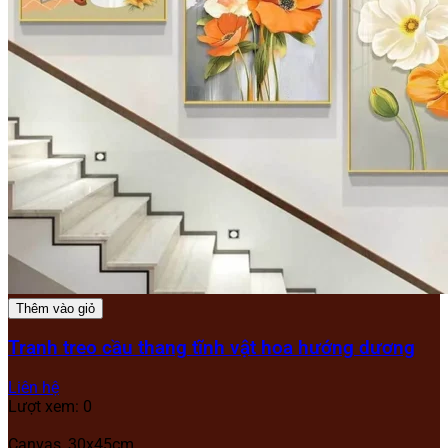
Thêm vào giỏ
Tranh treo cầu thang tĩnh vật hoa hướng dương
Liên hệ
Lượt xem: 0
Canvas, 30x45cm