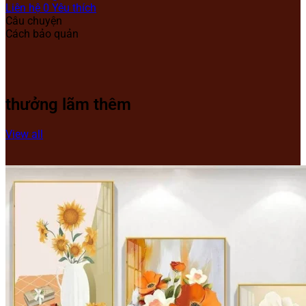
Liên hệ
0
Yêu thích
Câu chuyện
Cách bảo quản
thưởng lãm thêm
View all