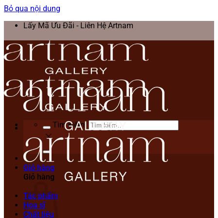
Bỏ qua nội dung
Lấy Mã Ưu Đãi - Liên Hệ Artnam
Tìm kiếm:
Giỏ hàng
Giỏ hàng
Tác phẩm
Họa sĩ
Chất liệu