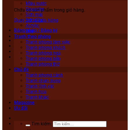
Màu nước
Gouache
Chưa có sản phẩm trong giỏ hàng.
Sơn mài
Sơn dầu
Quay trở lại cửa hàng
Acrylic
Đăng nhập / Đăng ký
Lụa
Tranh theo phòng
Tranh phòng làm việc
Tranh phòng khách
Tranh phòng ngủ
Tranh phòng bếp
Tranh phòng thờ
Chủ đề
Tranh phong cảnh
Tranh chân dung
Tranh tĩnh vật
Tranh hoa
Tranh khác
Magazine
Ưu đãi
Tìm kiếm: