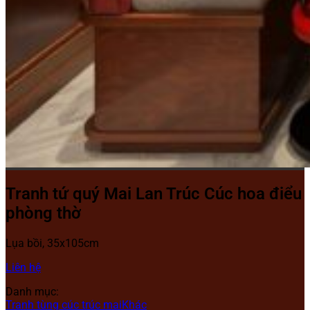
Tranh tứ quý Mai Lan Trúc Cúc hoa điểu
phòng thờ
Lụa bồi, 35x105cm
Liên hệ
Danh mục:
Tranh tùng cúc trúc mai
Khác