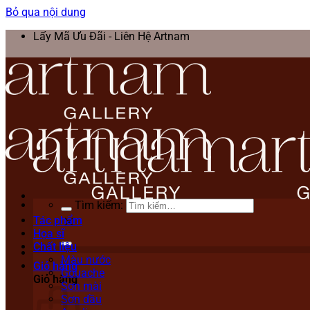
Bỏ qua nội dung
Lấy Mã Ưu Đãi - Liên Hệ Artnam
Tìm kiếm:
Tác phẩm
Họa sĩ
Chất liệu
Màu nước
Giỏ hàng
Gouache
Giỏ hàng
Sơn mài
Sơn dầu