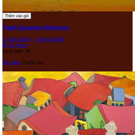
Thêm vào giỏ
Tranh Summer Afternoon
51.000.000
₫
–
100.000.000
₫
Võ Tá Hùng
Lượt xem: 39
Sơn dầu
, 70x90 cm