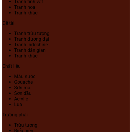
Tranh tĩnh vật
Tranh hoa
Tranh khác
Đề tài
Tranh trừu tượng
Tranh đương đại
Tranh Indochine
Tranh dân gian
Tranh khác
Chất liệu
Màu nước
Gouache
Sơn mài
Sơn dầu
Acrylic
Lụa
Trường phái
Trừu tượng
Biểu hiện