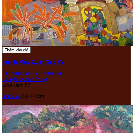
Thêm vào giỏ
Tranh Mùa Xuân Sắp Về
11.000.000
₫
–
50.000.000
₫
Nguyễn Quang Trung
Lượt xem: 57
Sơn dầu
, 86x116cm