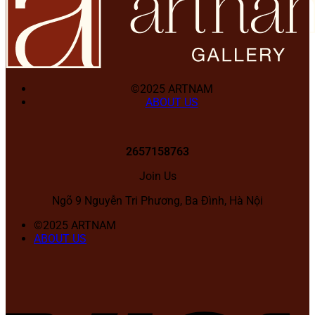
©2025 ARTNAM
ABOUT US
2657158763
Join Us
Ngõ 9 Nguyễn Tri Phương, Ba Đình, Hà Nội
©2025 ARTNAM
ABOUT US