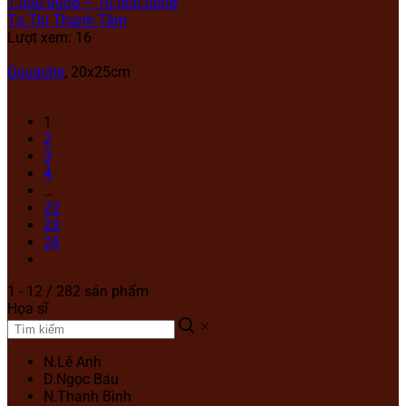
1.000.000
₫
–
10.000.000
₫
Tạ Thị Thanh Tâm
Lượt xem: 16
Gouache
, 20x25cm
1
2
3
4
…
22
23
24
1 - 12 / 282 sản phẩm
Họa sĩ
N.Lê Anh
D.Ngọc Báu
N.Thanh Bình