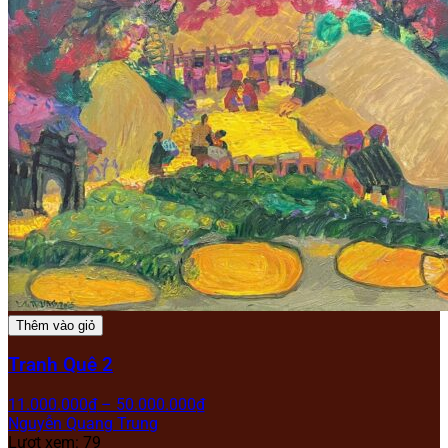
Thêm vào giỏ
Tranh Quê 2
11.000.000
₫
–
50.000.000
₫
Nguyễn Quang Trung
Lượt xem: 79