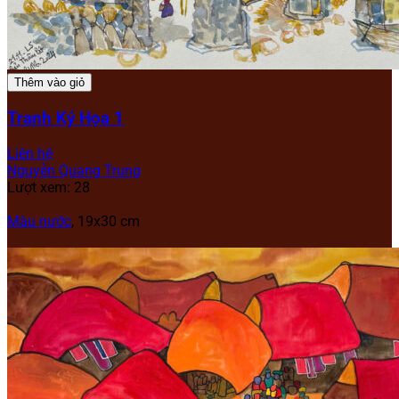
Thêm vào giỏ
Tranh Ký Họa 1
Liên hệ
Nguyễn Quang Trung
Lượt xem: 28
Màu nước
, 19x30 cm