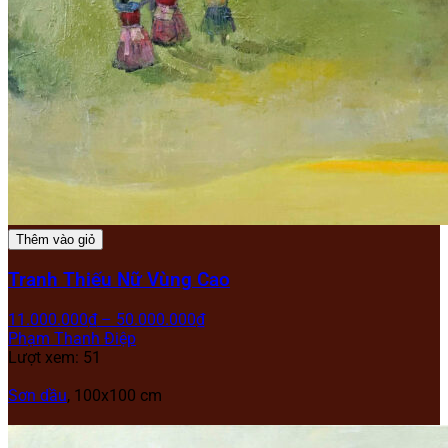
Thêm vào giỏ
Tranh Thiếu Nữ Vùng Cao
11.000.000
₫
–
50.000.000
₫
Phạm Thanh Điệp
Lượt xem: 51
Sơn dầu
, 100x100 cm