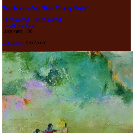
Tranh Hoa Cúc “Hoa Tháng Mười”
11.000.000
₫
–
50.000.000
₫
Họa Sĩ Ẩn Danh
Lượt xem: 136
Màu nước
, 55x75 cm