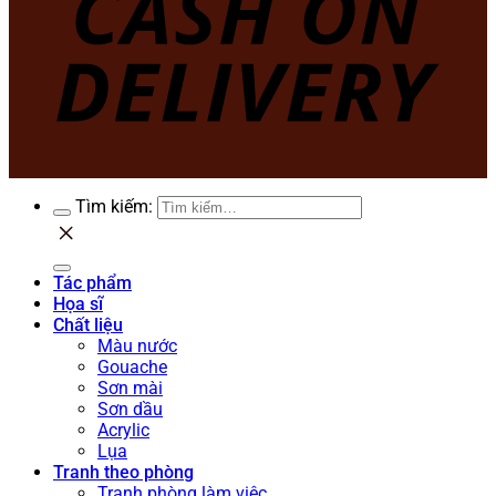
Tìm kiếm:
Tác phẩm
Họa sĩ
Chất liệu
Màu nước
Gouache
Sơn mài
Sơn dầu
Acrylic
Lụa
Tranh theo phòng
Tranh phòng làm việc