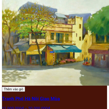
Thêm vào giỏ
Tranh Phố Hà Nội Giao Mùa
11.000.000
₫
–
50.000.000
₫