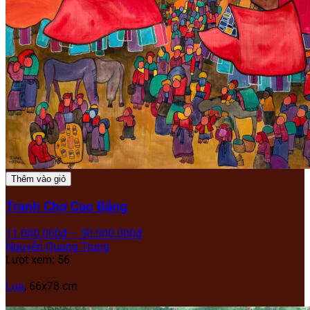
Thêm vào giỏ
Tranh Chợ Cao Bằng
11.000.000
₫
–
50.000.000
₫
Nguyễn Quang Trung
Lượt xem: 56
Lụa
, 66x78 cm