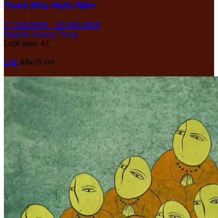
Tranh Mùa Nước Nằm
11.000.000
₫
–
50.000.000
₫
Nguyễn Quang Trung
Lượt xem: 47
Lụa
, 68x78 cm