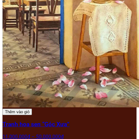
Thêm vào giỏ
Tranh hoa sen “Góc Xưa”
11.000.000
₫
–
50.000.000
₫