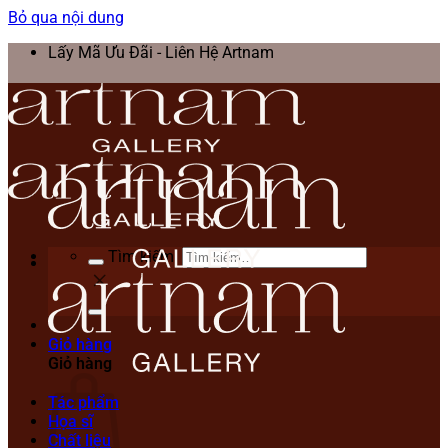
Bỏ qua nội dung
Lấy Mã Ưu Đãi - Liên Hệ Artnam
Tìm kiếm:
Giỏ hàng
Giỏ hàng
Tác phẩm
Họa sĩ
Chất liệu