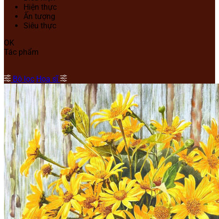
Hiện thực
Ấn tượng
Siêu thực
OK
Tác phẩm
Bộ lọc
Họa sĩ