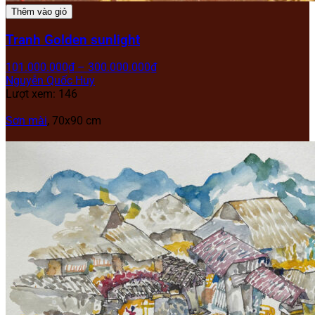
Thêm vào giỏ
Tranh Golden sunlight
101.000.000
₫
–
300.000.000
₫
Nguyễn Quốc Huy
Lượt xem: 146
Sơn mài
, 70x90 cm