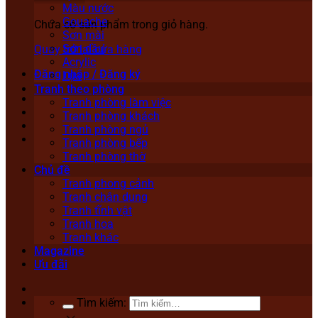
Màu nước
Gouache
Chưa có sản phẩm trong giỏ hàng.
Sơn mài
Sơn dầu
Quay trở lại cửa hàng
Acrylic
Đăng nhập / Đăng ký
Lụa
Tranh theo phòng
Tranh phòng làm việc
Tranh phòng khách
Tranh phòng ngủ
Tranh phòng bếp
Tranh phòng thờ
Chủ đề
Tranh phong cảnh
Tranh chân dung
Tranh tĩnh vật
Tranh hoa
Tranh khác
Magazine
Ưu đãi
Tìm kiếm: