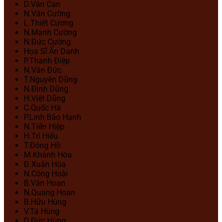
D.Văn Can
N.Văn Cường
L.Thiết Cương
N.Mạnh Cường
N.Đức Cường
Họa Sĩ Ẩn Danh
P.Thanh Điệp
N.Văn Đức
T.Nguyên Dũng
N.Đình Dũng
H.Việt Dũng
C.Quốc Hà
P.Linh Bảo Hạnh
N.Tiến Hiệp
H.Trí Hiếu
T.Đông Hồ
M.Khánh Hòa
Đ.Xuân Hòa
N.Công Hoài
B.Văn Hoan
N.Quang Hoan
B.Hữu Hùng
V.Tá Hùng
D.Đức Hùng