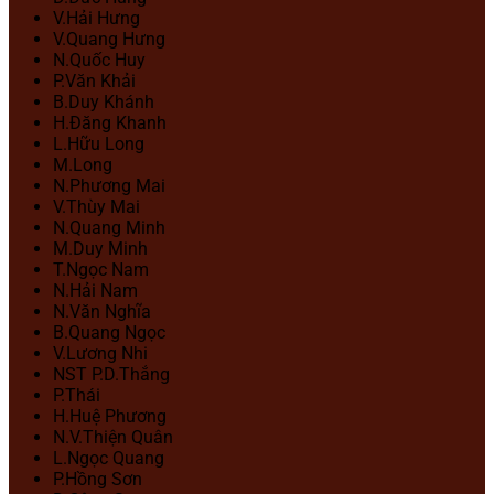
V.Hải Hưng
V.Quang Hưng
N.Quốc Huy
P.Văn Khải
B.Duy Khánh
H.Đăng Khanh
L.Hữu Long
M.Long
N.Phương Mai
V.Thùy Mai
N.Quang Minh
M.Duy Minh
T.Ngọc Nam
N.Hải Nam
N.Văn Nghĩa
B.Quang Ngọc
V.Lương Nhi
NST P.D.Thắng
P.Thái
H.Huệ Phương
N.V.Thiện Quân
L.Ngọc Quang
P.Hồng Sơn