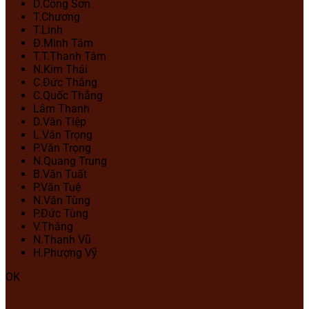
D.Công Sơn
T.Chương
T.Linh
Đ.Minh Tâm
T.T.Thanh Tâm
N.Kim Thái
C.Đức Thắng
C.Quốc Thắng
Lâm Thanh
D.Văn Tiệp
L.Văn Trọng
P.Văn Trọng
N.Quang Trung
B.Văn Tuất
P.Văn Tuệ
N.Văn Tùng
P.Đức Tùng
V.Thăng
N.Thanh Vũ
H.Phượng Vỹ
OK