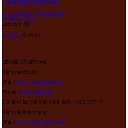
Tranh Nhạc Sĩ Văn Cao
101.000.000
₫
–
300.000.000
₫
Bùi Quang Ngọc
Lượt xem: 25
Sơn dầu
, 50x60cm
LIÊN HỆ VỚI ARTNAM
Dành cho đối tác
Email:
artnam.biz@gmail.com
Phone:
+84 90 268 2448
Giờ làm việc: Thứ 2 tới thứ 6, 8:00 - 17:00 GMT +7
Dành cho khách hàng
Email:
artnam.care@gmail.com