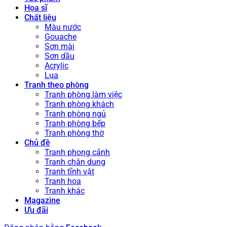
Họa sĩ
Chất liệu
Màu nước
Gouache
Sơn mài
Sơn dầu
Acrylic
Lụa
Tranh theo phòng
Tranh phòng làm việc
Tranh phòng khách
Tranh phòng ngủ
Tranh phòng bếp
Tranh phòng thờ
Chủ đề
Tranh phong cảnh
Tranh chân dung
Tranh tĩnh vật
Tranh hoa
Tranh khác
Magazine
Ưu đãi