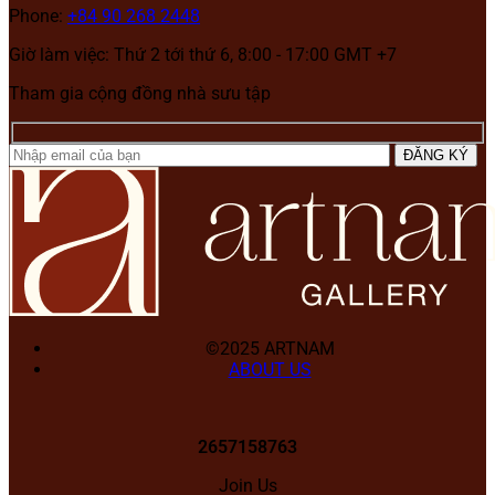
Phone:
+84 90 268 2448
Giờ làm việc: Thứ 2 tới thứ 6, 8:00 - 17:00 GMT +7
Tham gia cộng đồng nhà sưu tập
©2025 ARTNAM
ABOUT US
2657158763
Join Us