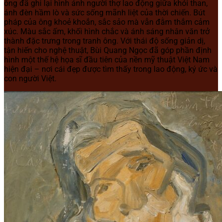
ông đã ghi lại hình ảnh người thợ lao động giữa khói than,
ánh đèn hầm lò và sức sống mãnh liệt của thời chiến. Bút
pháp của ông khoẻ khoắn, sắc sảo mà vẫn đằm thắm cảm
xúc. Màu sắc ấm, khối hình chắc và ánh sáng nhân văn trở
thành đặc trưng trong tranh ông. Với thái độ sống giản dị,
tận hiến cho nghệ thuật, Bùi Quang Ngọc đã góp phần định
hình một thế hệ họa sĩ đầu tiên của nền mỹ thuật Việt Nam
hiện đại – nơi cái đẹp được tìm thấy trong lao động, ký ức và
con người Việt.