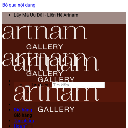
Bỏ qua nội dung
Lấy Mã Ưu Đãi - Liên Hệ Artnam
Tìm kiếm:
Giỏ hàng
Giỏ hàng
Tác phẩm
Họa sĩ