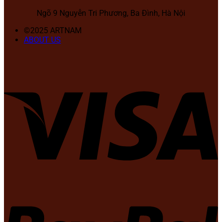
Ngõ 9 Nguyễn Tri Phương, Ba Đình, Hà Nội
©2025 ARTNAM
ABOUT US