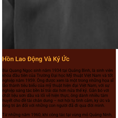
Hồn Lao Động Và Ký Ức
Bùi Quang Ngọc sinh năm 1934 tại Quảng Bình, là sinh viên
khóa đầu tiên của Trường Đại học Mỹ thuật Việt Nam và tốt
nghiệp năm 1959. Ông được xem là một trong những họa sĩ
lão thành tiêu biểu của mỹ thuật hiện đại Việt Nam, với sự
nghiệp sáng tác bền bỉ trải dài hơn nửa thế kỷ. Gắn bó với
chất liệu sơn dầu và lối vẽ hiện thực, ông dành nhiều tâm
huyết cho đề tài chân dung – nơi hội tụ tình cảm, ký ức và
lòng tri ân đối với những con người đã đi qua đời mình.
Từ những năm 1960, khi công tác tại vùng mỏ Quảng Ninh,