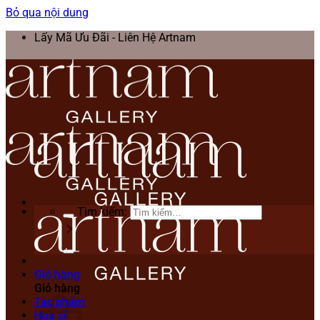
Bỏ qua nội dung
Lấy Mã Ưu Đãi - Liên Hệ Artnam
Tìm kiếm:
Giỏ hàng
Giỏ hàng
Tác phẩm
Họa sĩ