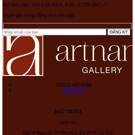
Giờ làm việc: Thứ 2 tới thứ 6, 8:00 - 17:00 GMT +7
Tham gia cộng đồng nhà sưu tập
©2025 ARTNAM
ABOUT US
2657158763
Join Us
Ngõ 9 Nguyễn Tri Phương, Ba Đình, Hà Nội