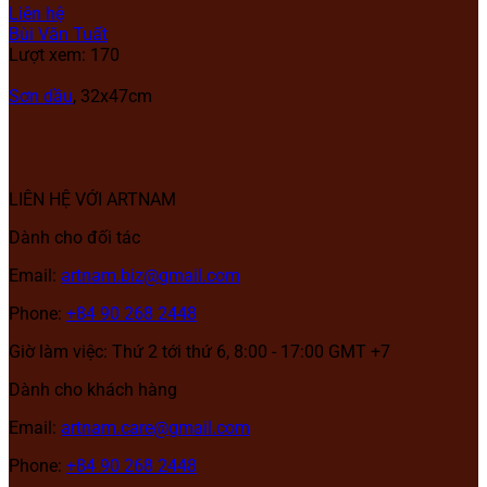
Liên hệ
Bùi Văn Tuất
Lượt xem: 170
Sơn dầu
,
32x47cm
LIÊN HỆ VỚI ARTNAM
Dành cho đối tác
Email:
artnam.biz@gmail.com
Phone:
+84 90 268 2448
Giờ làm việc: Thứ 2 tới thứ 6, 8:00 - 17:00 GMT +7
Dành cho khách hàng
Email:
artnam.care@gmail.com
Phone:
+84 90 268 2448