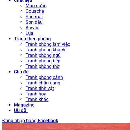
Chất liệu
Màu nước
Gouache
Sơn mài
Sơn dầu
Acrylic
Lụa
Tranh theo phòng
Tranh phòng làm việc
Tranh phòng khách
Tranh phòng ngủ
Tranh phòng bếp
Tranh phòng thờ
Chủ đề
Tranh phong cảnh
Tranh chân dung
Tranh tĩnh vật
Tranh hoa
Tranh khác
Magazine
Ưu đãi
Đăng nhập bằng
Facebook