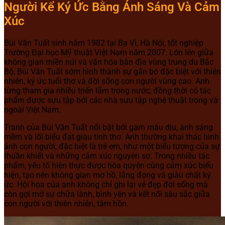
Người Kể Ký Ức Bằng Ánh Sáng Và Cảm
Xúc
Bùi Văn Tuất
sinh năm 1982 tại Ba Vì, Hà Nội, tốt nghiệp
Trường Đại học Mỹ thuật Việt Nam năm 2007. Lớn lên giữa
không gian miền núi và văn hóa bản địa vùng trung du Bắc
Bộ, Bùi Văn Tuất sớm hình thành sự gắn bó đặc biệt với thiên
nhiên, ký ức tuổi thơ và đời sống con người vùng cao. Anh
từng tham gia nhiều triển lãm trong nước, đồng thời có tác
phẩm được sưu tập bởi các nhà sưu tập nghệ thuật trong và
ngoài Việt Nam.
Tranh của Bùi Văn Tuất nổi bật bởi gam màu dịu, ánh sáng
mềm và lối biểu đạt giàu tính thơ. Anh thường khai thác hình
ảnh con người, đặc biệt là trẻ em, như một biểu tượng của sự
thuần khiết và những cảm xúc nguyên sơ. Trong nhiều tác
phẩm, yếu tố hiện thực được hòa quyện cùng cảm xúc biểu
hiện, tạo nên không gian mơ hồ, lắng đọng và giàu chất ký
ức. Hội họa của anh không chỉ ghi lại vẻ đẹp đời sống mà
còn gợi mở sự chữa lành, bình yên và kết nối sâu sắc giữa
con người với thiên nhiên, tâm hồn.