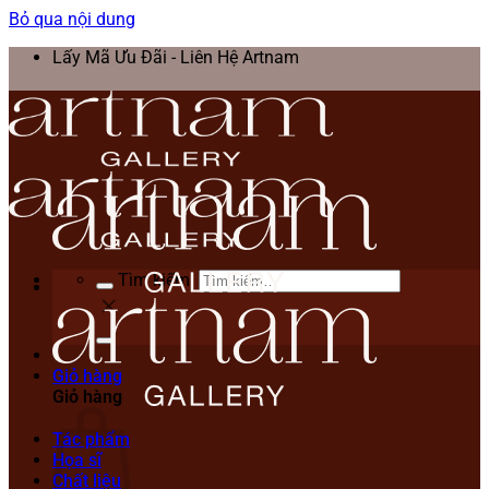
Bỏ qua nội dung
Lấy Mã Ưu Đãi - Liên Hệ Artnam
Tìm kiếm:
Giỏ hàng
Giỏ hàng
Tác phẩm
Họa sĩ
Chất liệu