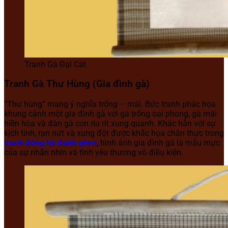
Tranh Gà Đại Cát
Tranh Gà Thư Hùng (Gia đình gà)
“Thư hùng” mang ý nghĩa trống – mái. Bức tranh phác họa
khung cảnh một gia đình gà với gà trống oai phong, gà mái
hiền hòa và đàn gà con ríu rít xung quanh. Khác hẳn với sự
kịch tính, rạn nứt và xung đột được khắc họa chân thực trong
tranh đông hồ đánh ghen
, hình ảnh gia đình gà là mẫu mực
của sự nhẫn nhịn và tình yêu thương vô điều kiện.