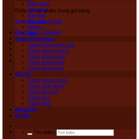
Màu nước
Gouache
Chưa có sản phẩm trong giỏ hàng.
Sơn mài
Sơn dầu
Quay trở lại cửa hàng
Acrylic
Đăng nhập / Đăng ký
Lụa
Tranh theo phòng
Tranh phòng làm việc
Tranh phòng khách
Tranh phòng ngủ
Tranh phòng bếp
Tranh phòng thờ
Chủ đề
Tranh phong cảnh
Tranh chân dung
Tranh tĩnh vật
Tranh hoa
Tranh khác
Magazine
Ưu đãi
Tìm kiếm: