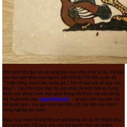
Hình ảnh chú gà oai vệ cùng đàn con chíp chiu từ lâu đã hằn
sâu vào tâm thức của người Việt mỗi độ Tết đến xuân về.
“Thiệp hồng, tranh lợn, tranh gà / Trở về quê nội, đi qua cầu
làng”
– câu thơ mộc mạc ấy gợi nhắc về một thời kỳ hưng
thịnh của dòng tranh dân gian Đông Hồ.Khác với các dòng
mỹ thuật hiện đại,
tranh Đông Hồ
– di sản văn hóa phi vật
thể quốc gia – lưu giữ trọn vẹn hồn cốt của nền văn minh
nông nghiệp lúa nước
Ngày nay, tranh Đông Hồ con gà không chỉ là nét chấm phá
của không khí Tết xưa, mà còn trở thành một vật phẩm