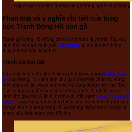
Nguồn gốc và hình tượng con gà trong nghệ thuật Đông
Phân loại và ý nghĩa chi tiết của từng
bức Tranh Đông Hồ con gà
Tranh gà Đông Hồ không chỉ có một mẫu duy nhất. Tùy vào
hình thái và ngữ cảnh, mỗi
bức tranh
lại mang một thông
điệp phong thủy riêng biệt.
Tranh Gà Đại Cát
Đây có lẽ là bức tranh nổi tiếng nhất trong nhóm
tranh ngày
tết
của Đông Hồ. Hình ảnh chú gà trống một chân trụ vững,
một chân co lên, vươn mình oai vệ cùng dòng chữ Hán “Đại
Cát” mang ý nghĩa cầu chúc sự may mắn, thuận lợi và tốt
lành cho gia chủ. Điển hình như khi đặt cạnh
tranh đám cưới
chuột
– một tác phẩm châm biếm sâu cay về thói hư tật xấu
và nạn tham nhũng trong xã hội phong kiến, tranh con gà lại
mang sắc thái hoàn toàn đối lập