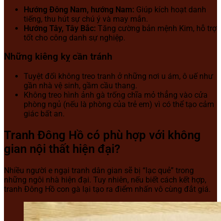
Hướng Đông Nam, hướng Nam:
Giúp kích hoạt danh
tiếng, thu hút sự chú ý và may mắn.
Hướng Tây, Tây Bắc:
Tăng cường bản mệnh Kim, hỗ trợ
tốt cho công danh sự nghiệp.
Những kiêng kỵ cần tránh
Tuyệt đối không treo tranh ở những nơi u ám, ô uế như
gần nhà vệ sinh, gầm cầu thang.
Không treo hình ảnh gà trống chĩa mỏ thẳng vào cửa
phòng ngủ (nếu là phòng của trẻ em) vì có thể tạo cảm
giác bất an.
Tranh Đông Hồ có phù hợp với không
gian nội thất hiện đại?
Nhiều người e ngại tranh dân gian sẽ bị “lạc quẻ” trong
những ngôi nhà hiện đại. Tuy nhiên, nếu biết cách kết hợp,
tranh Đông Hồ con gà lại tạo ra điểm nhấn vô cùng đắt giá.