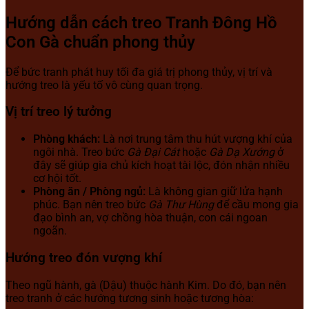
Hướng dẫn cách treo Tranh Đông Hồ
Con Gà chuẩn phong thủy
Để bức tranh phát huy tối đa giá trị phong thủy, vị trí và
hướng treo là yếu tố vô cùng quan trọng.
Vị trí treo lý tưởng
Phòng khách:
Là nơi trung tâm thu hút vượng khí của
ngôi nhà. Treo bức
Gà Đại Cát
hoặc
Gà Dạ Xướng
ở
đây sẽ giúp gia chủ kích hoạt tài lộc, đón nhận nhiều
cơ hội tốt.
Phòng ăn / Phòng ngủ:
Là không gian giữ lửa hạnh
phúc. Bạn nên treo bức
Gà Thư Hùng
để cầu mong gia
đạo bình an, vợ chồng hòa thuận, con cái ngoan
ngoãn.
Hướng treo đón vượng khí
Theo ngũ hành, gà (Dậu) thuộc hành Kim. Do đó, bạn nên
treo tranh ở các hướng tương sinh hoặc tương hòa: