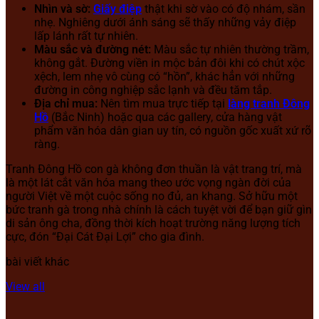
Nhìn và sờ:
Giấy điệp
thật khi sờ vào có độ nhám, sần
nhẹ. Nghiêng dưới ánh sáng sẽ thấy những vảy điệp
lấp lánh rất tự nhiên.
Màu sắc và đường nét:
Màu sắc tự nhiên thường trầm,
không gắt. Đường viền in mộc bản đôi khi có chút xộc
xệch, lem nhẹ vô cùng có “hồn”, khác hẳn với những
đường in công nghiệp sắc lạnh và đều tăm tắp.
Địa chỉ mua:
Nên tìm mua trực tiếp tại
làng tranh Đông
Hồ
(Bắc Ninh) hoặc qua các gallery, cửa hàng vật
phẩm văn hóa dân gian uy tín, có nguồn gốc xuất xứ rõ
ràng.
Tranh Đông Hồ con gà không đơn thuần là vật trang trí, mà
là một lát cắt văn hóa mang theo ước vọng ngàn đời của
người Việt về một cuộc sống no đủ, an khang. Sở hữu một
bức tranh gà trong nhà chính là cách tuyệt vời để bạn giữ gìn
di sản ông cha, đồng thời kích hoạt trường năng lượng tích
cực, đón “Đại Cát Đại Lợi” cho gia đình.
bài viết khác
View all