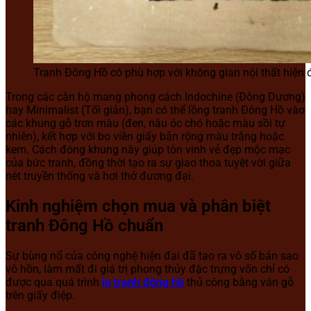
Tranh Đông Hồ có phù hợp với không gian nội thất hiện 
Trong các căn hộ mang phong cách Indochine (Đông Dương)
hay Minimalist (Tối giản), bạn có thể lồng tranh Đông Hồ vào
các khung gỗ trơn màu (đen, nâu óc chó hoặc màu sồi tự
nhiên), kết hợp với bo viền giấy bản rộng màu trắng hoặc
kem. Cách đóng khung này giúp tôn vinh vẻ đẹp mộc mạc
của bức tranh, đồng thời tạo ra sự giao thoa tuyệt vời giữa
nét truyền thống và hơi thở đương đại.
Kinh nghiệm chọn mua và phân biệt
tranh Đông Hồ chuẩn
Sự bùng nổ của công nghệ hiện đại đã tạo ra vô số bản sao
vô hồn, làm mất đi giá trị phong thủy đặc trưng vốn chỉ có
được qua quá trình
in tranh đông hồ
thủ công bằng ván gỗ
trên giấy điệp.