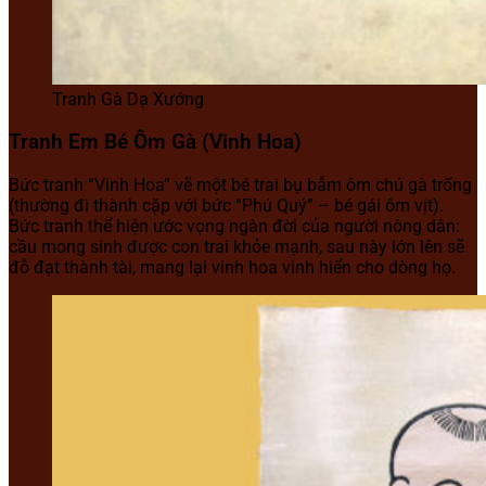
Tranh Gà Dạ Xướng
Tranh Em Bé Ôm Gà (Vinh Hoa)
Bức tranh “Vinh Hoa” vẽ một bé trai bụ bẫm ôm chú gà trống
(thường đi thành cặp với bức “Phú Quý” – bé gái ôm vịt).
Bức tranh thể hiện ước vọng ngàn đời của người nông dân:
cầu mong sinh được con trai khỏe mạnh, sau này lớn lên sẽ
đỗ đạt thành tài, mang lại vinh hoa vinh hiển cho dòng họ.