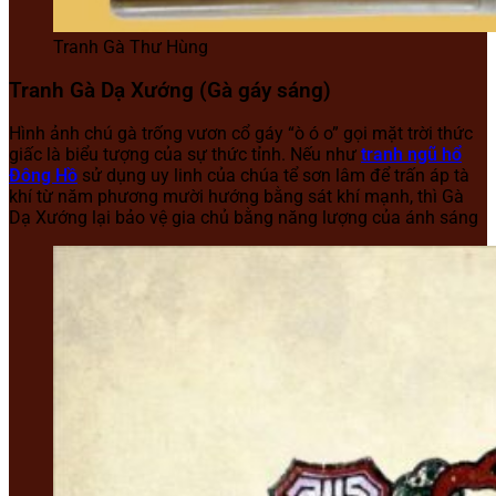
Tranh Gà Thư Hùng
Tranh Gà Dạ Xướng (Gà gáy sáng)
Hình ảnh chú gà trống vươn cổ gáy “ò ó o” gọi mặt trời thức
giấc là biểu tượng của sự thức tỉnh. Nếu như
tranh ngũ hổ
Đông Hồ
sử dụng uy linh của chúa tể sơn lâm để trấn áp tà
khí từ năm phương mười hướng bằng sát khí mạnh, thì Gà
Dạ Xướng lại bảo vệ gia chủ bằng năng lượng của ánh sáng