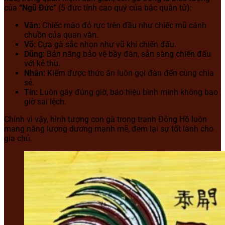
của
“Ngũ Đức”
(5 đức tính cao quý của bậc quân tử):
Văn:
Chiếc mào đỏ rực trên đầu như chiếc mũ cánh
chuồn của quan văn.
Võ:
Cựa gà sắc nhọn như vũ khí chiến đấu.
Dũng:
Bản năng bảo vệ bầy đàn, sẵn sàng chiến đấu
với kẻ thù.
Nhân:
Kiếm được thức ăn luôn gọi đàn đến cùng chia
sẻ.
Tín:
Luôn gáy đúng giờ, báo hiệu bình minh không bao
giờ sai lệch.
Chính vì vậy, hình tượng con gà trong tranh Đông Hồ luôn
mang năng lượng dương mạnh mẽ, đem lại sự tốt lành cho
gia chủ.