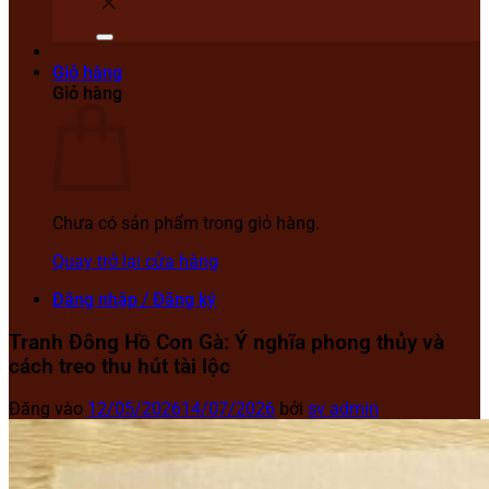
Giỏ hàng
Giỏ hàng
Chưa có sản phẩm trong giỏ hàng.
Quay trở lại cửa hàng
Đăng nhập / Đăng ký
Tranh Đông Hồ Con Gà: Ý nghĩa phong thủy và
cách treo thu hút tài lộc
Đăng vào
12/05/2026
14/07/2026
bởi
sv admin