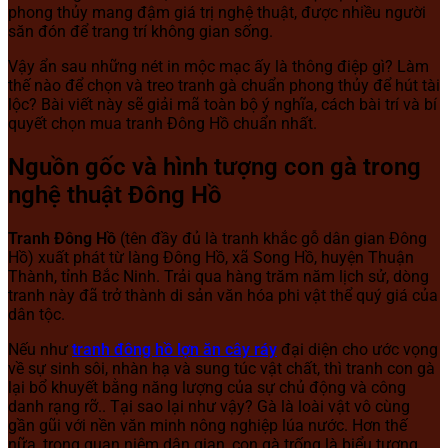
phong thủy mang đậm giá trị nghệ thuật, được nhiều người
săn đón để trang trí không gian sống.
Vậy ẩn sau những nét in mộc mạc ấy là thông điệp gì? Làm
thế nào để chọn và treo tranh gà chuẩn phong thủy để hút tài
lộc? Bài viết này sẽ giải mã toàn bộ ý nghĩa, cách bài trí và bí
quyết chọn mua tranh Đông Hồ chuẩn nhất.
Nguồn gốc và hình tượng con gà trong
nghệ thuật Đông Hồ
Tranh Đông Hồ
(tên đầy đủ là tranh khắc gỗ dân gian Đông
Hồ) xuất phát từ làng Đông Hồ, xã Song Hồ, huyện Thuận
Thành, tỉnh Bắc Ninh. Trải qua hàng trăm năm lịch sử, dòng
tranh này đã trở thành di sản văn hóa phi vật thể quý giá của
dân tộc.
Nếu như
tranh đông hồ lợn ăn cây ráy
đại diện cho ước vọng
về sự sinh sôi, nhàn hạ và sung túc vật chất, thì tranh con gà
lại bổ khuyết bằng năng lượng của sự chủ động và công
danh rạng rỡ.. Tại sao lại như vậy? Gà là loài vật vô cùng
gần gũi với nền văn minh nông nghiệp lúa nước. Hơn thế
nữa, trong quan niệm dân gian, con gà trống là biểu tượng