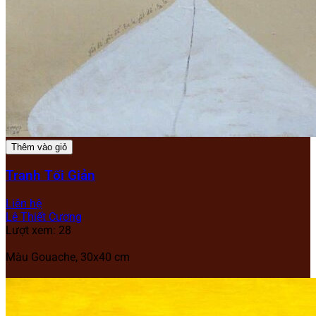
Thêm vào giỏ
Tranh Tối Giản
Liên hệ
Lê Thiết Cương
Lượt xem: 28
Màu Gouache, 30x40 cm