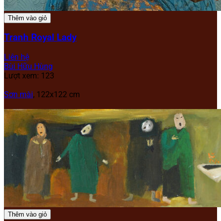
Thêm vào giỏ
Tranh Royal Lady
Liên hệ
Bùi Hữu Hùng
Lượt xem: 123
Sơn mài
, 122x122 cm
Thêm vào giỏ