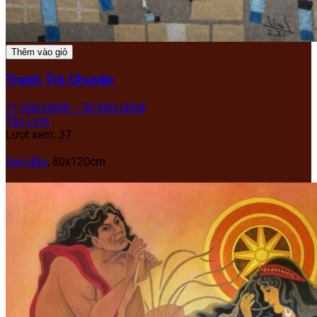
Thêm vào giỏ
Tranh Trò Chuyện
11.000.000
₫
–
50.000.000
₫
Tào Linh
Lượt xem: 37
Sơn dầu
, 80x120cm