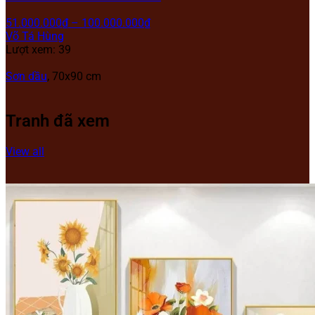
51.000.000
₫
–
100.000.000
₫
Võ Tá Hùng
Lượt xem: 39
Sơn dầu
, 70x90 cm
Tranh đã xem
View all