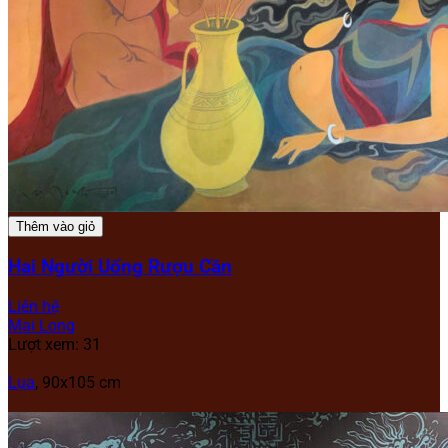
Thêm vào giỏ
Hai Người Uống Rượu Cần
Liên hệ
Mai Long
Lượt xem: 31
Lụa
,
90x105 cm