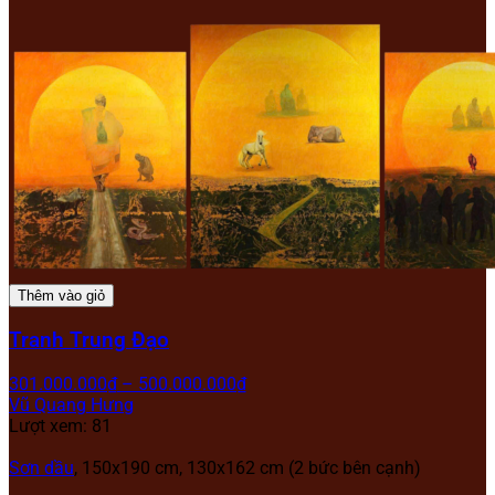
Thêm vào giỏ
Tranh Trung Đạo
301.000.000
₫
–
500.000.000
₫
Vũ Quang Hưng
Lượt xem: 81
Sơn dầu
, 150x190 cm, 130x162 cm (2 bức bên cạnh)