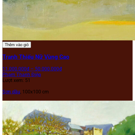
Thêm vào giỏ
Tranh Thiếu Nữ Vùng Cao
11.000.000
₫
–
50.000.000
₫
Phạm Thanh Điệp
Lượt xem: 51
Sơn dầu
, 100x100 cm