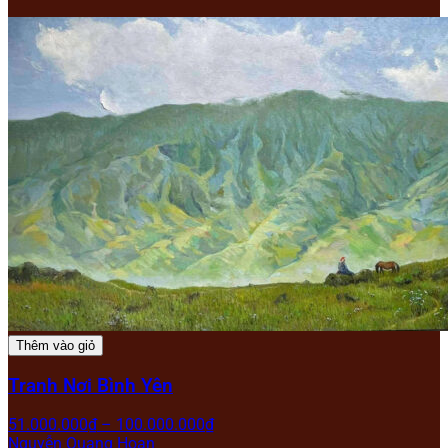
Thêm vào giỏ
Tranh Nơi Bình Yên
51.000.000
₫
–
100.000.000
₫
Nguyễn Quang Hoan