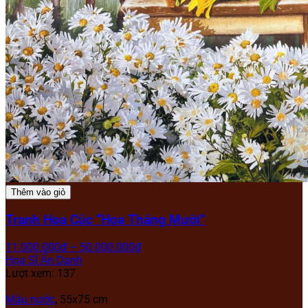
Thêm vào giỏ
Tranh Hoa Cúc “Hoa Tháng Mười”
11.000.000
₫
–
50.000.000
₫
Họa Sĩ Ẩn Danh
Lượt xem: 137
Màu nước
, 55x75 cm