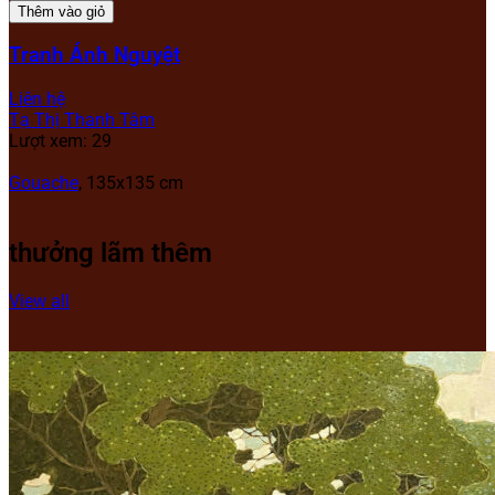
Thêm vào giỏ
Tranh Ánh Nguyệt
Liên hệ
Tạ Thị Thanh Tâm
Lượt xem: 29
Gouache
, 135x135 cm
thưởng lãm thêm
View all