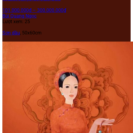
101.000.000
₫
–
300.000.000
₫
Bùi Quang Ngọc
Lượt xem: 25
Sơn dầu
, 50x60cm