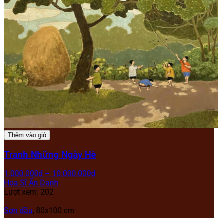
Thêm vào giỏ
Tranh Những Ngày Hè
1.000.000
₫
–
10.000.000
₫
Họa Sĩ Ẩn Danh
Lượt xem: 202
Sơn dầu
, 80x100 cm