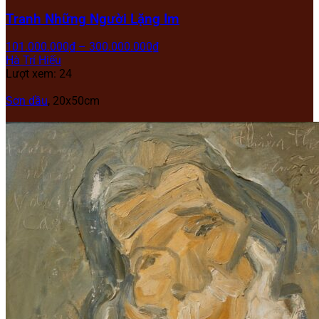
Tranh Những Người Lặng Im
101.000.000
₫
–
300.000.000
₫
Hà Trí Hiếu
Lượt xem: 24
Sơn dầu
, 20x50cm