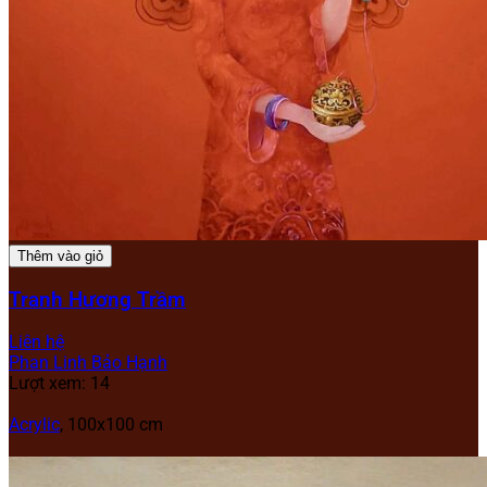
Thêm vào giỏ
Tranh Hương Trầm
Liên hệ
Phan Linh Bảo Hạnh
Lượt xem: 14
Acrylic
, 100x100 cm