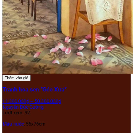
Thêm vào giỏ
Tranh hoa sen “Góc Xưa”
11.000.000
₫
–
50.000.000
₫
Nguyễn Đức Cường
Lượt xem: 92
Màu nước
, 56x76cm