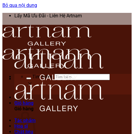
Bỏ qua nội dung
Lấy Mã Ưu Đãi - Liên Hệ Artnam
Tìm kiếm:
Giỏ hàng
Giỏ hàng
Tác phẩm
Họa sĩ
Chất liệu