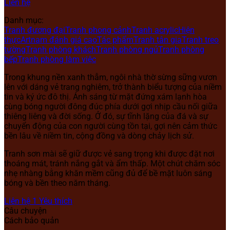
Liên hệ
Danh mục:
Tranh đương đại
Tranh phong cảnh
Tranh acrylic
Hiện
thực
Artnam đánh giá cao
Tác phẩm
Tranh tân gia
Tranh treo
tường
Tranh phòng khách
Tranh phòng ngủ
Tranh phòng
bếp
Tranh phòng làm việc
Trong khung nền xanh thẫm, ngôi nhà thờ sừng sững vươn
lên với dáng vẻ trang nghiêm, trở thành biểu tượng của niềm
tin và ký ức đô thị. Ánh sáng từ mặt đứng xám lạnh hòa
cùng bóng người đông đúc phía dưới gợi nhịp cầu nối giữa
thiêng liêng và đời sống. Ở đó, sự tĩnh lặng của đá và sự
chuyển động của con người cùng tồn tại, gợi nên cảm thức
bền lâu về niềm tin, cộng đồng và dòng chảy lịch sử.
Tranh sơn mài sẽ giữ được vẻ sang trọng khi được đặt nơi
thoáng mát, tránh nắng gắt và ẩm thấp. Một chút chăm sóc
nhẹ nhàng bằng khăn mềm cũng đủ để bề mặt luôn sáng
bóng và bền theo năm tháng.
Liên hệ
1
Yêu thích
Câu chuyện
Cách bảo quản