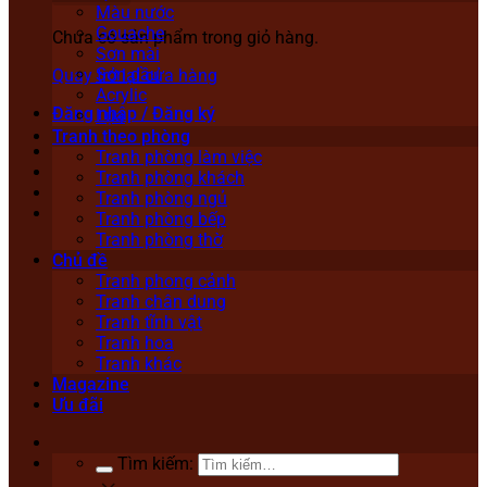
Màu nước
Gouache
Chưa có sản phẩm trong giỏ hàng.
Sơn mài
Sơn dầu
Quay trở lại cửa hàng
Acrylic
Đăng nhập / Đăng ký
Lụa
Tranh theo phòng
Tranh phòng làm việc
Tranh phòng khách
Tranh phòng ngủ
Tranh phòng bếp
Tranh phòng thờ
Chủ đề
Tranh phong cảnh
Tranh chân dung
Tranh tĩnh vật
Tranh hoa
Tranh khác
Magazine
Ưu đãi
Tìm kiếm: