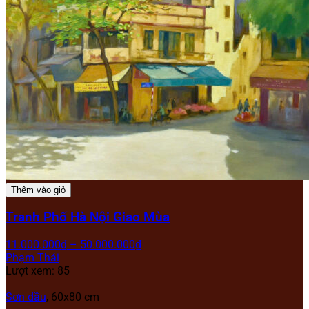
Thêm vào giỏ
Tranh Phố Hà Nội Giao Mùa
11.000.000
₫
–
50.000.000
₫
Phạm Thái
Lượt xem: 85
Sơn dầu
, 60x80 cm