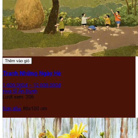
Thêm vào giỏ
Tranh Những Ngày Hè
1.000.000
₫
–
10.000.000
₫
Họa Sĩ Ẩn Danh
Lượt xem: 206
Sơn dầu
, 80x100 cm