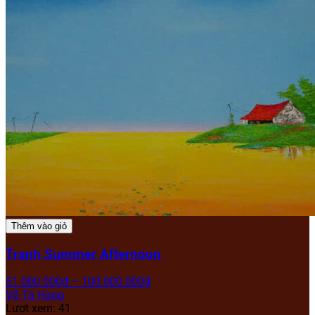
Thêm vào giỏ
Tranh Summer Afternoon
51.000.000
₫
–
100.000.000
₫
Võ Tá Hùng
Lượt xem: 41