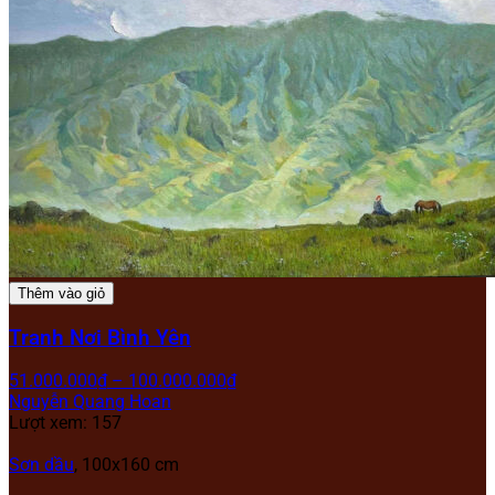
Thêm vào giỏ
Tranh Nơi Bình Yên
51.000.000
₫
–
100.000.000
₫
Nguyễn Quang Hoan
Lượt xem: 157
Sơn dầu
, 100x160 cm