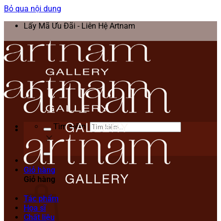
Bỏ qua nội dung
Lấy Mã Ưu Đãi - Liên Hệ Artnam
Tìm kiếm:
Giỏ hàng
Giỏ hàng
Tác phẩm
Họa sĩ
Chất liệu