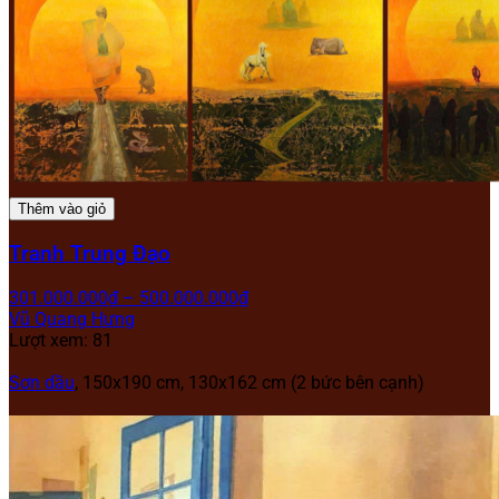
Thêm vào giỏ
Tranh Trung Đạo
301.000.000
₫
–
500.000.000
₫
Vũ Quang Hưng
Lượt xem: 81
Sơn dầu
, 150x190 cm, 130x162 cm (2 bức bên cạnh)