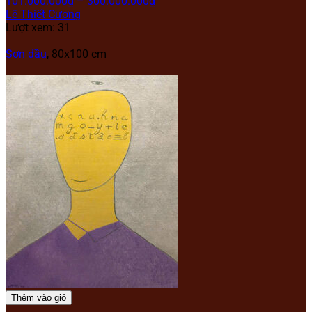
101.000.000
₫
–
300.000.000
₫
Lê Thiết Cương
Lượt xem: 31
Sơn dầu
, 80x100 cm
Thêm vào giỏ