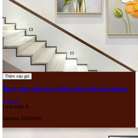
Thêm vào giỏ
Tranh treo cầu thang tĩnh vật hoa hướng dương
Liên hệ
Lượt xem: 0
Canvas, 30x45cm