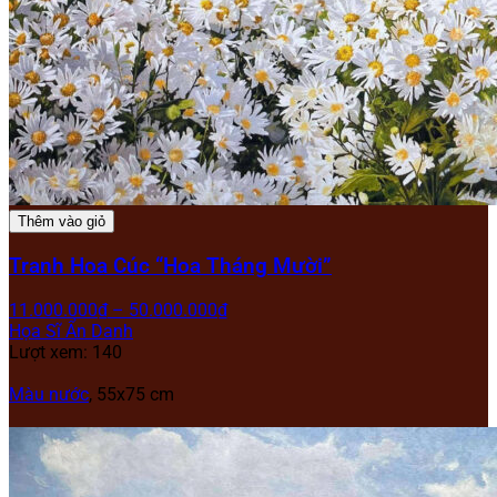
Thêm vào giỏ
Tranh Hoa Cúc “Hoa Tháng Mười”
11.000.000
₫
–
50.000.000
₫
Họa Sĩ Ẩn Danh
Lượt xem: 140
Màu nước
, 55x75 cm