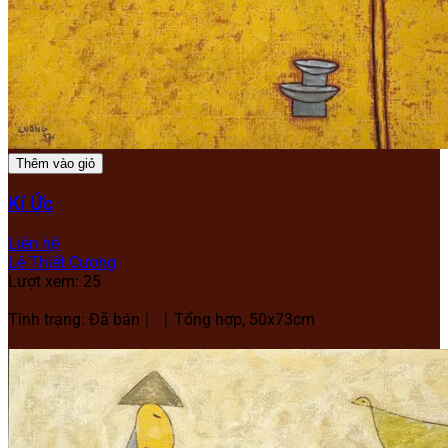
Thêm vào giỏ
Kí Ức
Liên hệ
Lê Thiết Cương
Lượt xem: 25
Tình trạng: Đã bán
Tổng hợp, 50x73cm