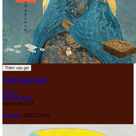
Thêm vào giỏ
Tranh Royal Lady
Liên hệ
Bùi Hữu Hùng
Lượt xem: 124
Sơn mài
, 122x122 cm