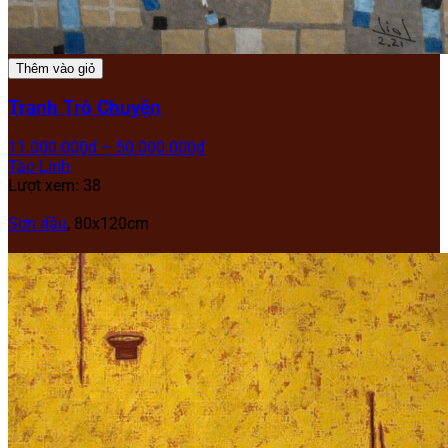
Thêm vào giỏ
Tranh Trò Chuyện
11.000.000
₫
–
50.000.000
₫
Tào Linh
Lượt xem: 38
Sơn dầu
, 80x120cm