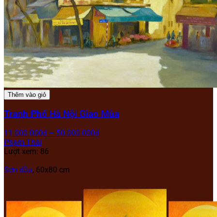
Thêm vào giỏ
Tranh Phố Hà Nội Giao Mùa
11.000.000
₫
–
50.000.000
₫
Phạm Thái
Lượt xem: 86
Sơn dầu
, 60x80 cm