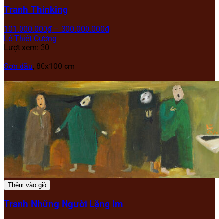
Tranh Thinking
101.000.000
₫
–
300.000.000
₫
Lê Thiết Cương
Lượt xem: 30
Sơn dầu
, 80x100 cm
Thêm vào giỏ
Tranh Những Người Lặng Im