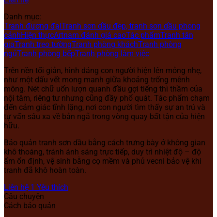
Danh mục:
Tranh đương đại
Tranh sơn dầu đẹp, tranh sơn dầu phong
cảnh
Hiện thực
Artnam đánh giá cao
Tác phẩm
Tranh tân
gia
Tranh treo tường
Tranh phòng khách
Tranh phòng
ngủ
Tranh phòng bếp
Tranh phòng làm việc
Trên nền tối giản, hình dáng con người hiện lên mỏng nhẹ,
như một dấu vết mong manh giữa khoảng trống mênh
mông. Nét chữ uốn lượn quanh đầu gợi tiếng thì thầm của
nội tâm, riêng tư nhưng cũng đầy phổ quát. Tác phẩm chạm
đến cảm giác tĩnh lặng, nơi con người tìm thấy sự an trú và
tự vấn sâu xa về bản ngã trong vòng quay bất tận của hiện
hữu.
Bảo quản tranh sơn dầu bằng cách trưng bày ở không gian
khô thoáng, tránh ánh sáng trực tiếp, duy trì nhiệt độ – độ
ẩm ổn định, vệ sinh bằng cọ mềm và phủ vecni bảo vệ khi
tranh đã khô hoàn toàn.
Liên hệ
1
Yêu thích
Câu chuyện
Cách bảo quản