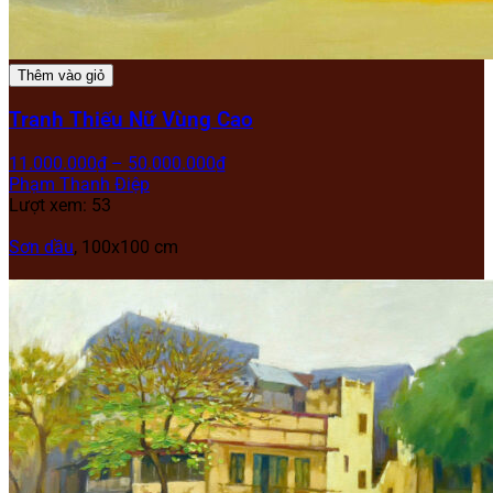
Thêm vào giỏ
Tranh Thiếu Nữ Vùng Cao
11.000.000
₫
–
50.000.000
₫
Phạm Thanh Điệp
Lượt xem: 53
Sơn dầu
, 100x100 cm