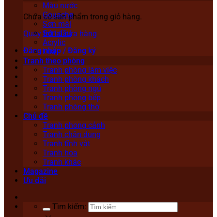
Màu nước
Gouache
Chưa có sản phẩm trong giỏ hàng.
Sơn mài
Sơn dầu
Quay trở lại cửa hàng
Acrylic
Đăng nhập / Đăng ký
Lụa
Tranh theo phòng
Tranh phòng làm việc
Tranh phòng khách
Tranh phòng ngủ
Tranh phòng bếp
Tranh phòng thờ
Chủ đề
Tranh phong cảnh
Tranh chân dung
Tranh tĩnh vật
Tranh hoa
Tranh khác
Magazine
Ưu đãi
Tìm kiếm: