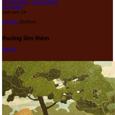
101.000.000
₫
–
300.000.000
₫
Hà Trí Hiếu
Lượt xem: 24
Sơn dầu
, 20x50cm
thưởng lãm thêm
View all