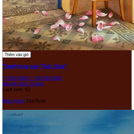
Thêm vào giỏ
Tranh hoa sen “Góc Xưa”
11.000.000
₫
–
50.000.000
₫
Nguyễn Đức Cường
Lượt xem: 92
Màu nước
, 56x76cm