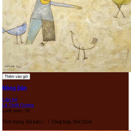
Thêm vào giỏ
Nông Dân
Liên hệ
Lê Thiết Cương
Lượt xem: 18
Tình trạng: Đã bán
Tổng hợp, 50x72cm