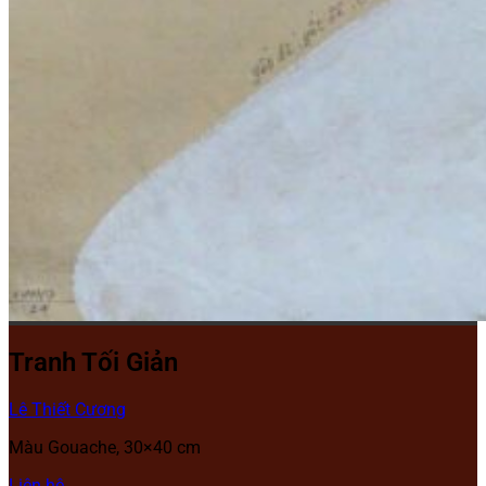
Tranh Tối Giản
Lê Thiết Cương
Màu Gouache, 30×40 cm
Liên hệ