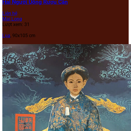
Hai Người Uống Rượu Cần
Liên hệ
Mai Long
Lượt xem: 31
Lụa
,
90x105 cm