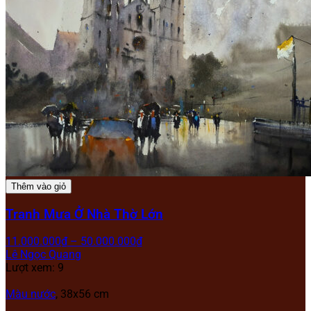
Thêm vào giỏ
Tranh Mưa Ở Nhà Thờ Lớn
11.000.000
₫
–
50.000.000
₫
Lê Ngọc Quang
Lượt xem: 9
Màu nước
, 38x56 cm