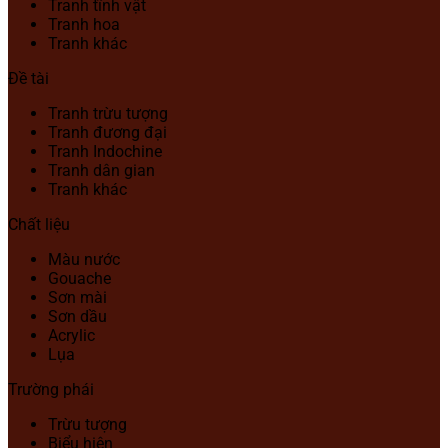
Tranh tĩnh vật
Tranh hoa
Tranh khác
Đề tài
Tranh trừu tượng
Tranh đương đại
Tranh Indochine
Tranh dân gian
Tranh khác
Chất liệu
Màu nước
Gouache
Sơn mài
Sơn dầu
Acrylic
Lụa
Trường phái
Trừu tượng
Biểu hiện