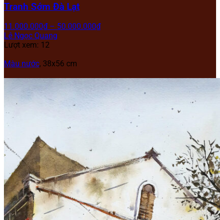
Tranh Sớm Đà Lạt
11.000.000
₫
–
50.000.000
₫
Lê Ngọc Quang
Lượt xem: 12
Màu nước
, 38x56 cm