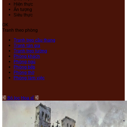
Hiện thực
Ấn tượng
Siêu thực
OK
Tranh theo phòng
Tranh treo cầu thang
Tranh tân gia
Tranh treo tường
Phòng khách
Phòng ngủ
Phòng bếp
Phòng thờ
Phòng làm việc
Bộ lọc
Họa sĩ