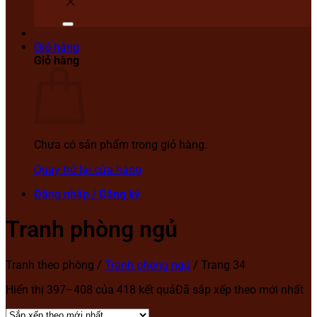
Giỏ hàng
Giỏ hàng
Chưa có sản phẩm trong giỏ hàng.
Quay trở lại cửa hàng
Đăng nhập / Đăng ký
Tranh phòng ngủ
Tranh theo phòng
/
Tranh phòng ngủ
/
Trang 34
Hiển thị 397–408 của 418 kết quả
Đã sắp xếp theo mới nhất