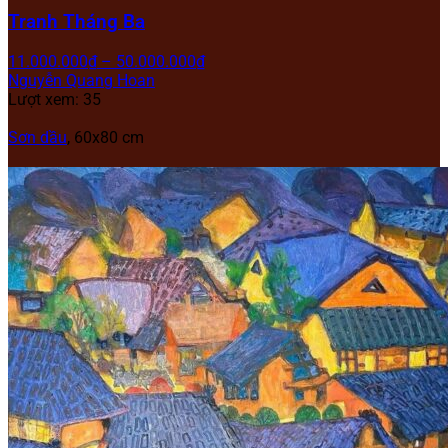
Tranh Tháng Ba
11.000.000
₫
–
50.000.000
₫
Nguyễn Quang Hoan
Lượt xem: 35
Sơn dầu
, 60x80 cm