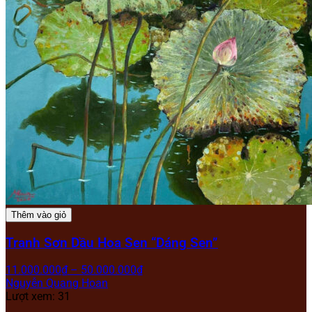
Thêm vào giỏ
Tranh Sơn Dầu Hoa Sen “Dáng Sen”
11.000.000
₫
–
50.000.000
₫
Nguyễn Quang Hoan
Lượt xem: 31