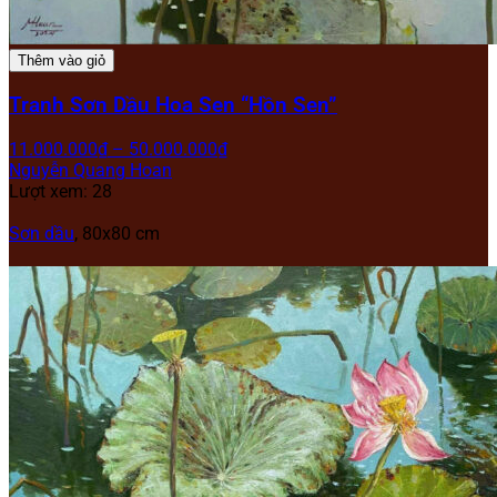
Thêm vào giỏ
Tranh Sơn Dầu Hoa Sen “Hồn Sen”
11.000.000
₫
–
50.000.000
₫
Nguyễn Quang Hoan
Lượt xem: 28
Sơn dầu
, 80x80 cm