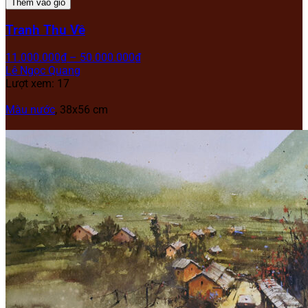
Thêm vào giỏ
Tranh Thu Về
11.000.000
₫
–
50.000.000
₫
Lê Ngọc Quang
Lượt xem: 17
Màu nước
, 38x56 cm