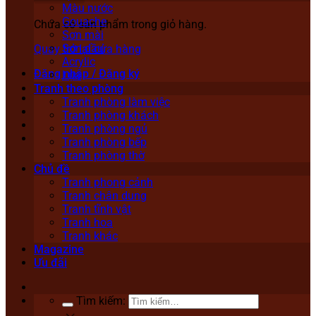
Màu nước
Gouache
Chưa có sản phẩm trong giỏ hàng.
Sơn mài
Sơn dầu
Quay trở lại cửa hàng
Acrylic
Đăng nhập / Đăng ký
Lụa
Tranh theo phòng
Tranh phòng làm việc
Tranh phòng khách
Tranh phòng ngủ
Tranh phòng bếp
Tranh phòng thờ
Chủ đề
Tranh phong cảnh
Tranh chân dung
Tranh tĩnh vật
Tranh hoa
Tranh khác
Magazine
Ưu đãi
Tìm kiếm: