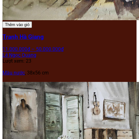
Thêm vào giỏ
Tranh Hà Giang
11.000.000
₫
–
50.000.000
₫
Lê Ngọc Quang
Lượt xem: 23
Màu nước
, 38x56 cm