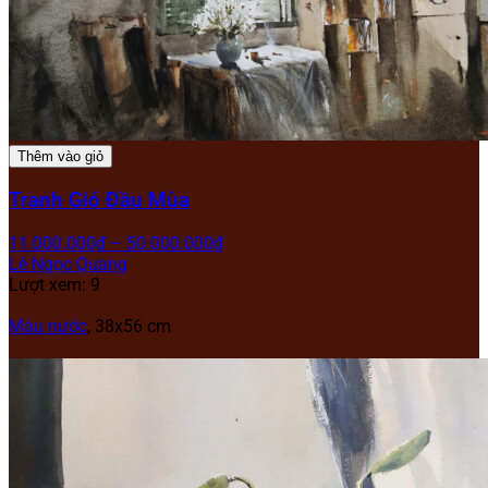
Thêm vào giỏ
Tranh Gió Đầu Mùa
11.000.000
₫
–
50.000.000
₫
Lê Ngọc Quang
Lượt xem: 9
Màu nước
, 38x56 cm