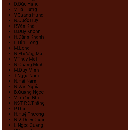
D.Đức Hùng
V.Hải Hưng
V.Quang Hưng
N.Quốc Huy
P.Văn Khải
B.Duy Khánh
H.Đăng Khanh
L.Hữu Long
M.Long
N.Phương Mai
V.Thùy Mai
N.Quang Minh
M.Duy Minh
T.Ngọc Nam
N.Hải Nam
N.Văn Nghĩa
B.Quang Ngọc
V.Lương Nhi
NST P.D.Thắng
P.Thái
H.Huệ Phương
N.V.Thiện Quân
L.Ngọc Quang