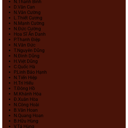
N.Thanh Bình
D.Văn Can
N.Văn Cường
L.Thiết Cương
N.Mạnh Cường
N.Đức Cường
Họa Sĩ Ẩn Danh
P.Thanh Điệp
N.Văn Đức
T.Nguyên Dũng
N.Đình Dũng
H.Việt Dũng
C.Quốc Hà
P.Linh Bảo Hạnh
N.Tiến Hiệp
H.Trí Hiếu
T.Đông Hồ
M.Khánh Hòa
Đ.Xuân Hòa
N.Công Hoài
B.Văn Hoan
N.Quang Hoan
B.Hữu Hùng
V.Tá Hùng