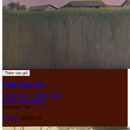
Thêm vào giỏ
Tranh Trăng Lên
11.000.000
₫
–
50.000.000
₫
Nguyễn Quang Hoan
Lượt xem: 16
Sơn dầu
, 50x70 cm