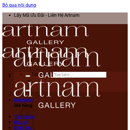
Bỏ qua nội dung
Lấy Mã Ưu Đãi - Liên Hệ Artnam
Tìm kiếm:
Giỏ hàng
Giỏ hàng
Tác phẩm
Họa sĩ
Chất liệu