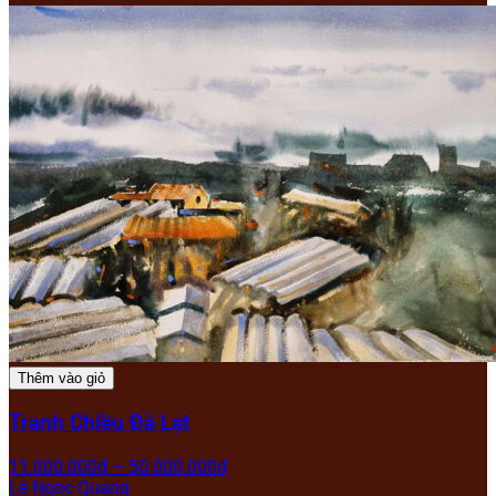
Thêm vào giỏ
Tranh Chiều Đà Lạt
11.000.000
₫
–
50.000.000
₫
Lê Ngọc Quang