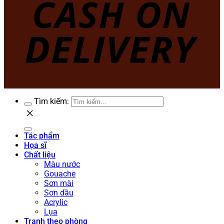
Tìm kiếm:
Tác phẩm
Họa sĩ
Chất liệu
Màu nước
Gouache
Sơn mài
Sơn dầu
Acrylic
Lụa
Tranh theo phòng