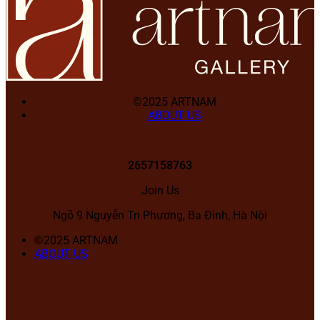
©2025 ARTNAM
ABOUT US
2657158763
Join Us
Ngõ 9 Nguyễn Tri Phương, Ba Đình, Hà Nội
©2025 ARTNAM
ABOUT US