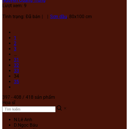
Nguyễn Quang Trung
Lượt xem: 9
Tình trạng: Đã bán
Sơn dầu
, 80x100 cm
1
2
3
…
31
32
33
34
35
397 - 408 / 418 sản phẩm
Họa sĩ
N.Lê Anh
D.Ngọc Báu