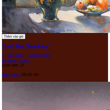
Thêm vào giỏ
Tranh Hoa “Sớm Lặng”
11.000.000
₫
–
50.000.000
₫
Lê Ngọc Quang
Lượt xem: 21
Màu nước
, 38x56 cm