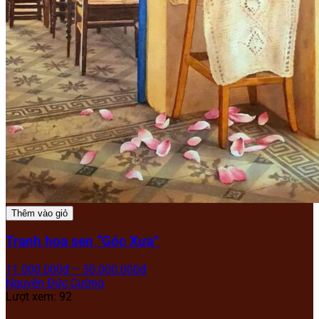
Thêm vào giỏ
Tranh hoa sen “Góc Xưa”
11.000.000
₫
–
50.000.000
₫
Nguyễn Đức Cường
Lượt xem: 92