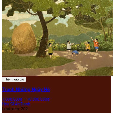
Thêm vào giỏ
Tranh Những Ngày Hè
1.000.000
₫
–
10.000.000
₫
Họa Sĩ Ẩn Danh
Lượt xem: 202