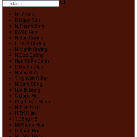
N.Lê Anh
D.Ngọc Báu
N.Thanh Bình
D.Văn Can
N.Văn Cường
L.Thiết Cương
N.Mạnh Cường
N.Đức Cường
Họa Sĩ Ẩn Danh
P.Thanh Điệp
N.Văn Đức
T.Nguyên Dũng
N.Đình Dũng
H.Việt Dũng
C.Quốc Hà
P.Linh Bảo Hạnh
N.Tiến Hiệp
H.Trí Hiếu
T.Đông Hồ
M.Khánh Hòa
Đ.Xuân Hòa
N.Công Hoài