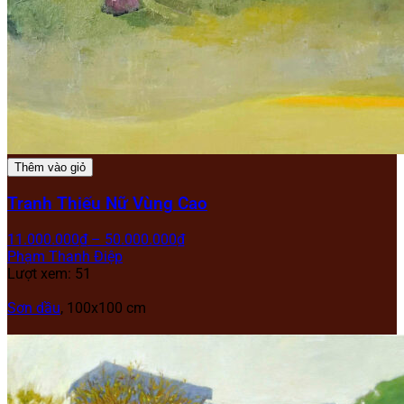
Thêm vào giỏ
Tranh Thiếu Nữ Vùng Cao
11.000.000
₫
–
50.000.000
₫
Phạm Thanh Điệp
Lượt xem: 51
Sơn dầu
, 100x100 cm