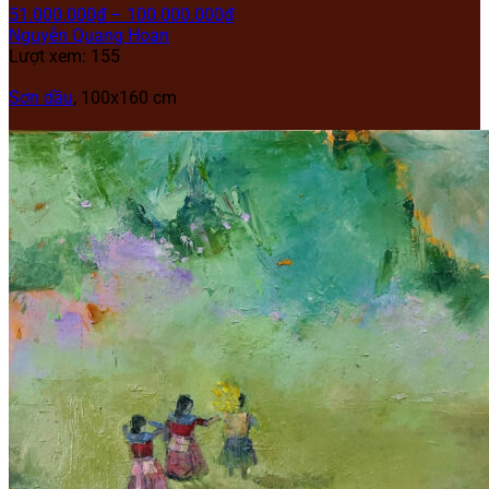
51.000.000
₫
–
100.000.000
₫
Nguyễn Quang Hoan
Lượt xem: 155
Sơn dầu
, 100x160 cm