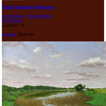
Tranh Summer Afternoon
51.000.000
₫
–
100.000.000
₫
Võ Tá Hùng
Lượt xem: 39
Sơn dầu
, 70x90 cm