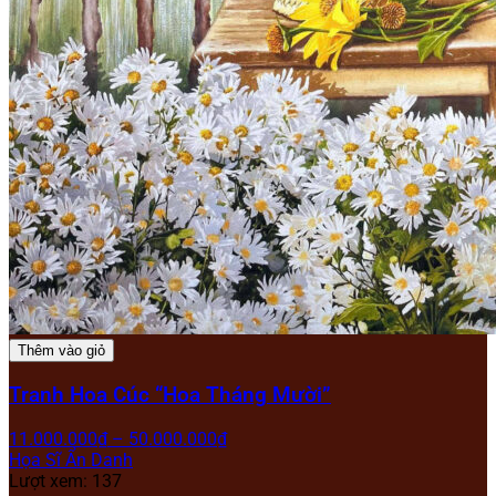
Thêm vào giỏ
Tranh Hoa Cúc “Hoa Tháng Mười”
11.000.000
₫
–
50.000.000
₫
Họa Sĩ Ẩn Danh
Lượt xem: 137