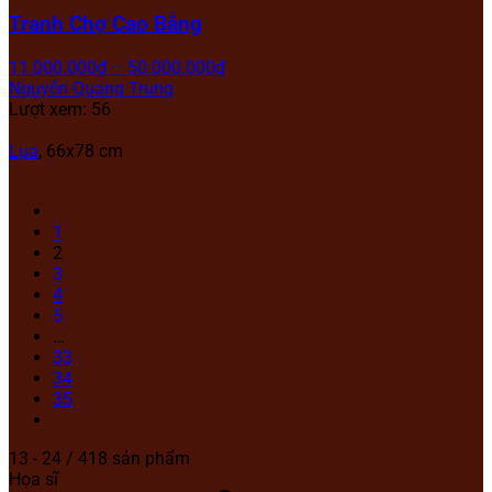
Tranh Chợ Cao Bằng
11.000.000
₫
–
50.000.000
₫
Nguyễn Quang Trung
Lượt xem: 56
Lụa
, 66x78 cm
1
2
3
4
5
…
33
34
35
13 - 24 / 418 sản phẩm
Họa sĩ