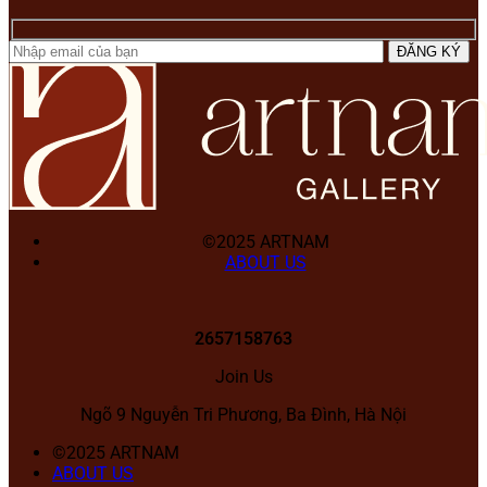
©2025 ARTNAM
ABOUT US
2657158763
Join Us
Ngõ 9 Nguyễn Tri Phương, Ba Đình, Hà Nội
©2025 ARTNAM
ABOUT US