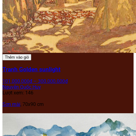
Thêm vào giỏ
Tranh Golden sunlight
101.000.000
₫
–
300.000.000
₫
Nguyễn Quốc Huy
Lượt xem: 146
Sơn mài
, 70x90 cm