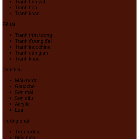
Tranh tĩnh vật
Tranh hoa
Tranh khác
Đề tài
Tranh trừu tượng
Tranh đương đại
Tranh Indochine
Tranh dân gian
Tranh khác
Chất liệu
Màu nước
Gouache
Sơn mài
Sơn dầu
Acrylic
Lụa
Trường phái
Trừu tượng
Biểu hiện