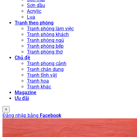
Sơn dầu
Acrylic
Lụa
Tranh theo phòng
Tranh phòng làm việc
Tranh phòng khách
Tranh phòng ngủ
Tranh phòng bếp
Tranh phòng thờ
Chủ đề
Tranh phong cảnh
Tranh chân dung
Tranh tĩnh vật
Tranh hoa
Tranh khác
Magazine
Ưu đãi
×
Đăng nhập bằng
Facebook