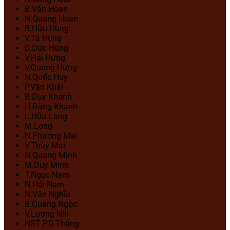
B.Văn Hoan
N.Quang Hoan
B.Hữu Hùng
V.Tá Hùng
D.Đức Hùng
V.Hải Hưng
V.Quang Hưng
N.Quốc Huy
P.Văn Khải
B.Duy Khánh
H.Đăng Khanh
L.Hữu Long
M.Long
N.Phương Mai
V.Thùy Mai
N.Quang Minh
M.Duy Minh
T.Ngọc Nam
N.Hải Nam
N.Văn Nghĩa
B.Quang Ngọc
V.Lương Nhi
NST P.D.Thắng