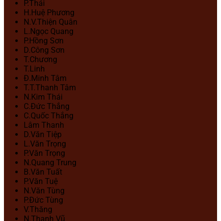
P.Thái
H.Huệ Phương
N.V.Thiện Quân
L.Ngọc Quang
P.Hồng Sơn
D.Công Sơn
T.Chương
T.Linh
Đ.Minh Tâm
T.T.Thanh Tâm
N.Kim Thái
C.Đức Thắng
C.Quốc Thắng
Lâm Thanh
D.Văn Tiệp
L.Văn Trọng
P.Văn Trọng
N.Quang Trung
B.Văn Tuất
P.Văn Tuệ
N.Văn Tùng
P.Đức Tùng
V.Thăng
N.Thanh Vũ