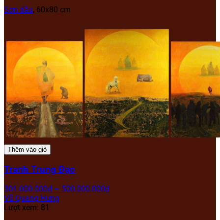
Sơn dầu
, 60x80 cm
Thêm vào giỏ
Tranh Trung Đạo
301.000.000
₫
–
500.000.000
₫
Vũ Quang Hưng
Lượt xem: 81