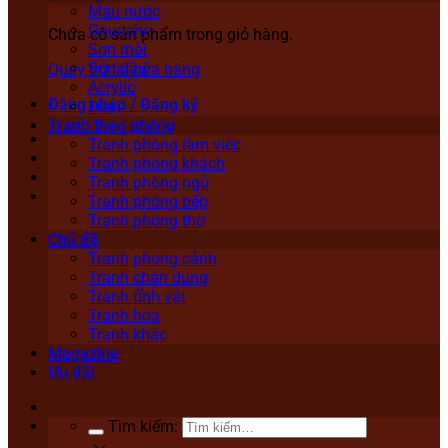
Màu nước
Gouache
Chưa có sản phẩm trong giỏ hàng.
Sơn mài
Sơn dầu
Quay trở lại cửa hàng
Acrylic
Đăng nhập / Đăng ký
Lụa
Tranh theo phòng
Tranh phòng làm việc
Tranh phòng khách
Tranh phòng ngủ
Tranh phòng bếp
Tranh phòng thờ
Chủ đề
Tranh phong cảnh
Tranh chân dung
Tranh tĩnh vật
Tranh hoa
Tranh khác
Magazine
Ưu đãi
Tìm kiếm: