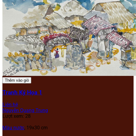
Thêm vào giỏ
Tranh Ký Họa 1
Liên hệ
Nguyễn Quang Trung
Lượt xem: 28
Màu nước
, 19x30 cm