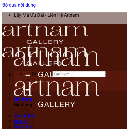
Bỏ qua nội dung
Lấy Mã Ưu Đãi - Liên Hệ Artnam
Tìm kiếm:
Giỏ hàng
Giỏ hàng
Tác phẩm
Họa sĩ
Chất liệu