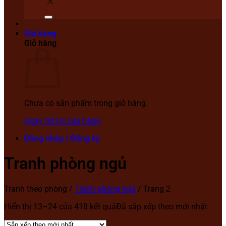
Giỏ hàng
Giỏ hàng
Chưa có sản phẩm trong giỏ hàng.
Quay trở lại cửa hàng
Đăng nhập / Đăng ký
Tranh phòng ngủ
Tranh theo phòng
/
Tranh phòng ngủ
/
Trang 2
Hiển thị 13–24 của 418 kết quả
Đã sắp xếp theo mới nhất