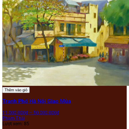
Thêm vào giỏ
Tranh Phố Hà Nội Giao Mùa
11.000.000
₫
–
50.000.000
₫
Phạm Thái
Lượt xem: 85