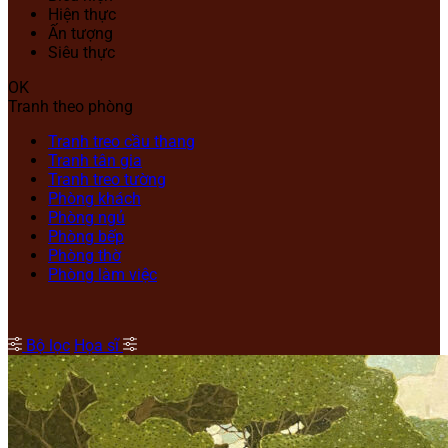
Hiện thực
Ấn tượng
Siêu thực
OK
Tranh theo phòng
Tranh treo cầu thang
Tranh tân gia
Tranh treo tường
Phòng khách
Phòng ngủ
Phòng bếp
Phòng thờ
Phòng làm việc
Bộ lọc
Họa sĩ