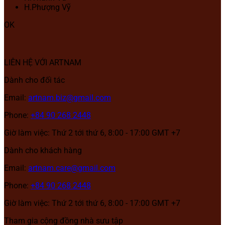
H.Phượng Vỹ
OK
LIÊN HỆ VỚI ARTNAM
Dành cho đối tác
Email:
artnam.biz@gmail.com
Phone:
+84 90 268 2448
Giờ làm việc: Thứ 2 tới thứ 6, 8:00 - 17:00 GMT +7
Dành cho khách hàng
Email:
artnam.care@gmail.com
Phone:
+84 90 268 2448
Giờ làm việc: Thứ 2 tới thứ 6, 8:00 - 17:00 GMT +7
Tham gia cộng đồng nhà sưu tập