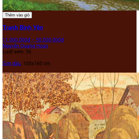
Thêm vào giỏ
Tranh Bình Yên
11.000.000
₫
–
50.000.000
₫
Nguyễn Quang Hoan
Lượt xem: 36
Sơn dầu
, 100x160 cm