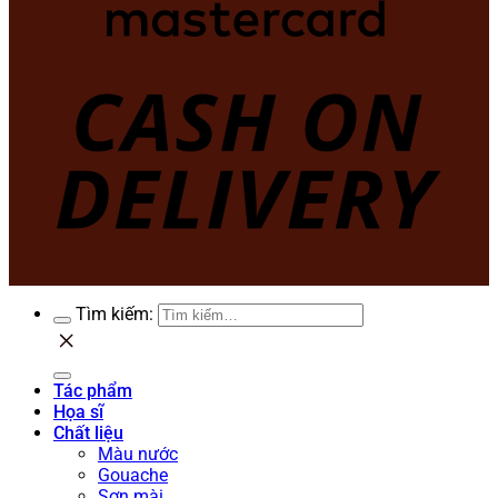
Tìm kiếm:
Tác phẩm
Họa sĩ
Chất liệu
Màu nước
Gouache
Sơn mài