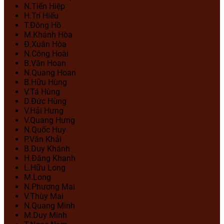
N.Tiến Hiệp
H.Trí Hiếu
T.Đông Hồ
M.Khánh Hòa
Đ.Xuân Hòa
N.Công Hoài
B.Văn Hoan
N.Quang Hoan
B.Hữu Hùng
V.Tá Hùng
D.Đức Hùng
V.Hải Hưng
V.Quang Hưng
N.Quốc Huy
P.Văn Khải
B.Duy Khánh
H.Đăng Khanh
L.Hữu Long
M.Long
N.Phương Mai
V.Thùy Mai
N.Quang Minh
M.Duy Minh