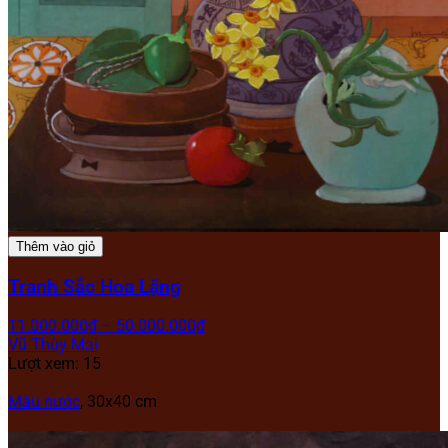
Thêm vào giỏ
Tranh Sắc Hoa Lặng
11.000.000
₫
–
50.000.000
₫
Vũ Thùy Mai
Lượt xem: 15
Màu nước
, 30x40 cm