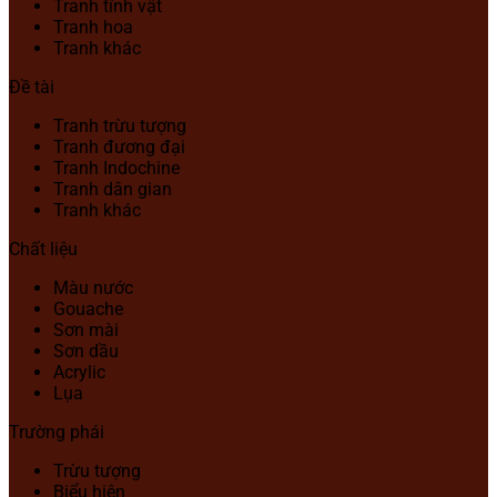
Tranh tĩnh vật
Tranh hoa
Tranh khác
Đề tài
Tranh trừu tượng
Tranh đương đại
Tranh Indochine
Tranh dân gian
Tranh khác
Chất liệu
Màu nước
Gouache
Sơn mài
Sơn dầu
Acrylic
Lụa
Trường phái
Trừu tượng
Biểu hiện