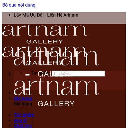
Bỏ qua nội dung
Lấy Mã Ưu Đãi - Liên Hệ Artnam
Tìm kiếm:
Giỏ hàng
Giỏ hàng
Tác phẩm
Họa sĩ
Chất liệu