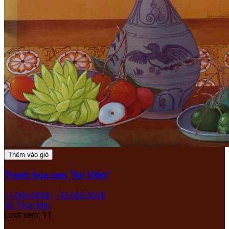
Thêm vào giỏ
Tranh hoa sen “An Viên”
11.000.000
₫
–
50.000.000
₫
Vũ Thùy Mai
Lượt xem: 11