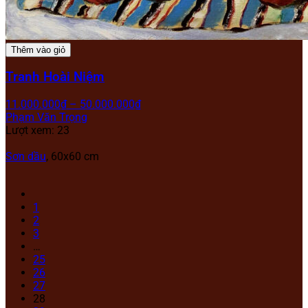
Thêm vào giỏ
Tranh Hoài Niệm
11.000.000
₫
–
50.000.000
₫
Phạm Văn Trọng
Lượt xem: 23
Sơn dầu
, 60x60 cm
1
2
3
…
25
26
27
28