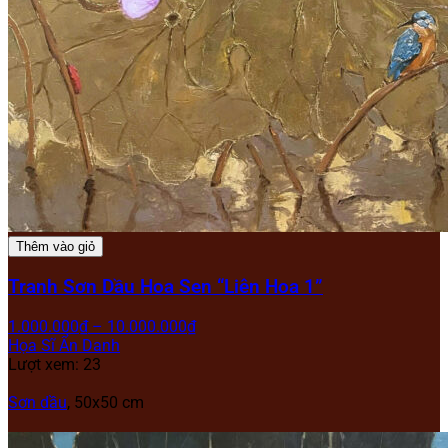
Thêm vào giỏ
Tranh Sơn Dầu Hoa Sen “Liên Hoa 1”
1.000.000
₫
–
10.000.000
₫
Họa Sĩ Ẩn Danh
Lượt xem: 23
Sơn dầu
, 50x50 cm