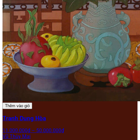
Thêm vào giỏ
Tranh Dung Hòa
11.000.000
₫
–
50.000.000
₫
Vũ Thùy Mai