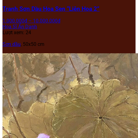
Tranh Sơn Dầu Hoa Sen “Liên Hoa 2”
1.000.000
₫
–
10.000.000
₫
Họa Sĩ Ẩn Danh
Lượt xem: 24
Sơn dầu
, 50x50 cm