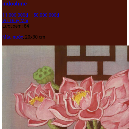
indochine
11.000.000
₫
–
50.000.000
₫
Vũ Thùy Mai
Lượt xem: 84
Màu nước
, 20x30 cm