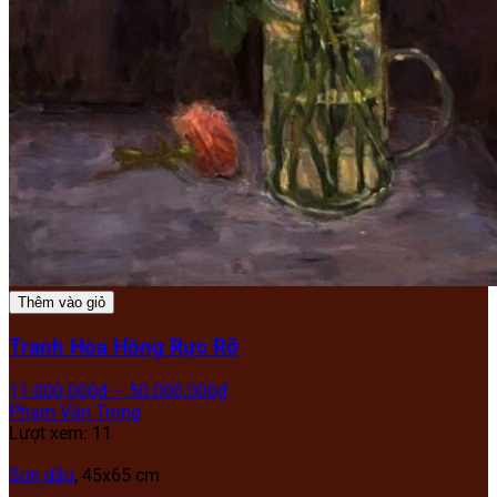
Thêm vào giỏ
Tranh Hoa Hồng Rực Rỡ
11.000.000
₫
–
50.000.000
₫
Phạm Văn Trọng
Lượt xem: 11
Sơn dầu
, 45x65 cm