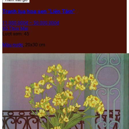
Tranh lụa hoa sen “Liên Tâm”
11.000.000
₫
–
50.000.000
₫
Vũ Thùy Mai
Lượt xem: 45
Màu nước
, 20x30 cm