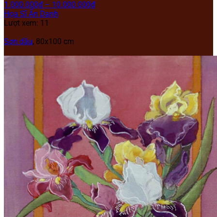
1.000.000
₫
–
10.000.000
₫
Họa Sĩ Ẩn Danh
Lượt xem: 11
Sơn dầu
, 80x100 cm