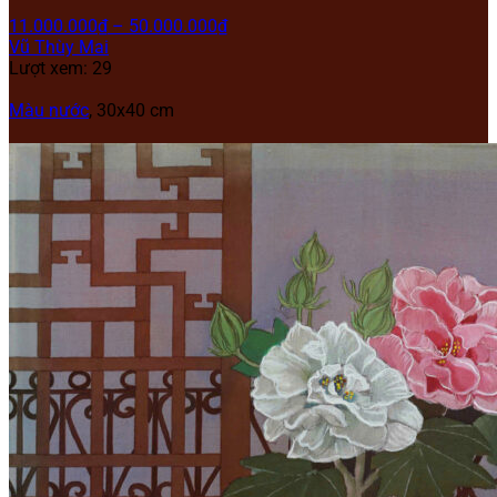
11.000.000
₫
–
50.000.000
₫
Vũ Thùy Mai
Lượt xem: 29
Màu nước
, 30x40 cm