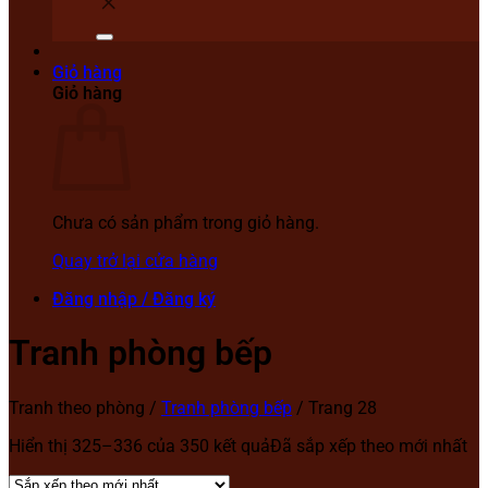
Giỏ hàng
Giỏ hàng
Chưa có sản phẩm trong giỏ hàng.
Quay trở lại cửa hàng
Đăng nhập / Đăng ký
Tranh phòng bếp
Tranh theo phòng
/
Tranh phòng bếp
/
Trang 28
Hiển thị 325–336 của 350 kết quả
Đã sắp xếp theo mới nhất