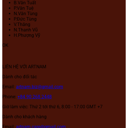
B.Văn Tuất
P.Văn Tuệ
N.Văn Tùng
P.Đức Tùng
V.Thăng
N.Thanh Vũ
H.Phượng Vỹ
OK
LIÊN HỆ VỚI ARTNAM
Dành cho đối tác
Email:
artnam.biz@gmail.com
Phone:
+84 90 268 2448
Giờ làm việc: Thứ 2 tới thứ 6, 8:00 - 17:00 GMT +7
Dành cho khách hàng
Email:
artnam.care@gmail.com