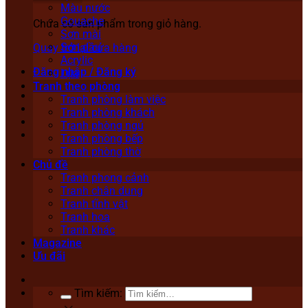
Màu nước
Gouache
Chưa có sản phẩm trong giỏ hàng.
Sơn mài
Sơn dầu
Quay trở lại cửa hàng
Acrylic
Đăng nhập / Đăng ký
Lụa
Tranh theo phòng
Tranh phòng làm việc
Tranh phòng khách
Tranh phòng ngủ
Tranh phòng bếp
Tranh phòng thờ
Chủ đề
Tranh phong cảnh
Tranh chân dung
Tranh tĩnh vật
Tranh hoa
Tranh khác
Magazine
Ưu đãi
Tìm kiếm: