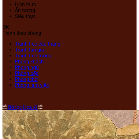
Hiện thực
Ấn tượng
Siêu thực
OK
Tranh theo phòng
Tranh treo cầu thang
Tranh tân gia
Tranh treo tường
Phòng khách
Phòng ngủ
Phòng bếp
Phòng thờ
Phòng làm việc
Bộ lọc
Họa sĩ