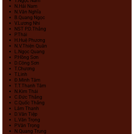
T.Ngọc Nam
N.Hải Nam
N.Văn Nghĩa
B.Quang Ngọc
V.Lương Nhi
NST P.D.Thắng
P.Thái
H.Huệ Phương
N.V.Thiện Quân
L.Ngọc Quang
P.Hồng Sơn
D.Công Sơn
T.Chương
T.Linh
Đ.Minh Tâm
T.T.Thanh Tâm
N.Kim Thái
C.Đức Thắng
C.Quốc Thắng
Lâm Thanh
D.Văn Tiệp
L.Văn Trọng
P.Văn Trọng
N.Quang Trung