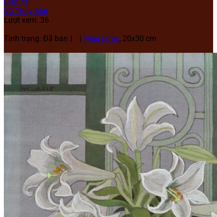
Liên hệ
Vũ Thùy Mai
Lượt xem: 36
Tình trạng: Đã bán
Màu nước
, 20x30 cm