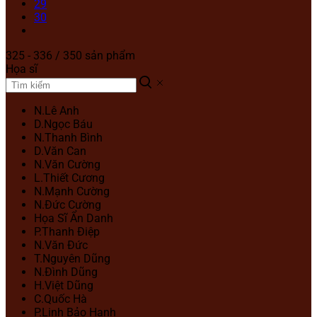
29
30
325 - 336 / 350 sản phẩm
Họa sĩ
N.Lê Anh
D.Ngọc Báu
N.Thanh Bình
D.Văn Can
N.Văn Cường
L.Thiết Cương
N.Mạnh Cường
N.Đức Cường
Họa Sĩ Ẩn Danh
P.Thanh Điệp
N.Văn Đức
T.Nguyên Dũng
N.Đình Dũng
H.Việt Dũng
C.Quốc Hà
P.Linh Bảo Hạnh