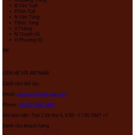
B.Văn Tuất
P.Văn Tuệ
N.Văn Tùng
P.Đức Tùng
V.Thăng
N.Thanh Vũ
H.Phượng Vỹ
OK
LIÊN HỆ VỚI ARTNAM
Dành cho đối tác
Email:
artnam.biz@gmail.com
Phone:
+84 90 268 2448
Giờ làm việc: Thứ 2 tới thứ 6, 8:00 - 17:00 GMT +7
Dành cho khách hàng