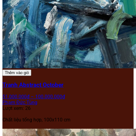
Thêm vào giỏ
Tranh Abstract October
51.000.000
₫
–
100.000.000
₫
Phạm Đức Tùng
Lượt xem: 26
Chất liệu tổng hợp, 100x110 cm