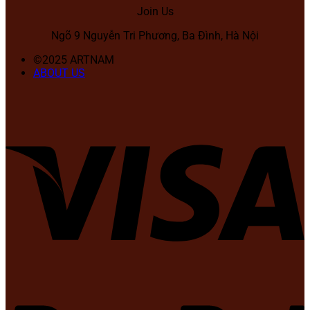
Join Us
Ngõ 9 Nguyễn Tri Phương, Ba Đình, Hà Nội
©2025 ARTNAM
ABOUT US