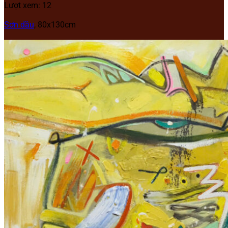
Lượt xem: 12
Sơn dầu
, 80x130cm