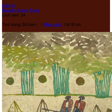
Liên hệ
Nguyễn Quang Trung
Lượt xem: 24
Tình trạng: Đã bán
Màu nước
, 13x18 cm