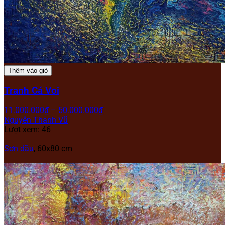
Thêm vào giỏ
Tranh Cá Voi
11.000.000
₫
–
50.000.000
₫
Nguyễn Thanh Vũ
Lượt xem: 46
Sơn dầu
, 60x80 cm