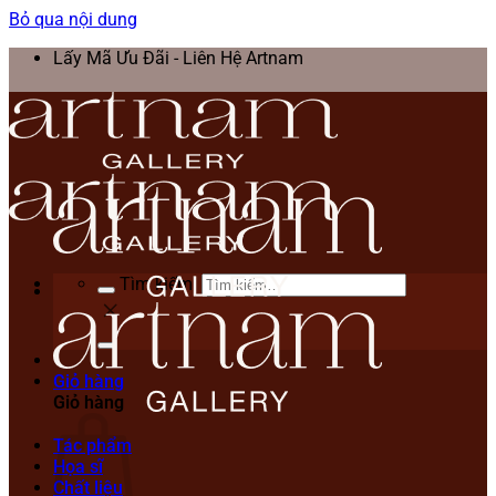
Bỏ qua nội dung
Lấy Mã Ưu Đãi - Liên Hệ Artnam
Tìm kiếm:
Giỏ hàng
Giỏ hàng
Tác phẩm
Họa sĩ
Chất liệu