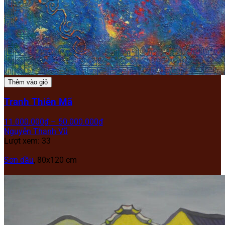
Thêm vào giỏ
Tranh Thiên Mã
11.000.000
₫
–
50.000.000
₫
Nguyễn Thanh Vũ
Lượt xem: 33
Sơn dầu
, 80x120 cm