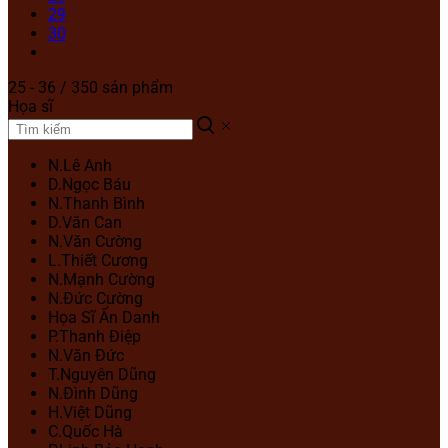
29
30
25 - 36 / 350 sản phẩm
Họa sĩ
N.Lê Anh
D.Ngọc Báu
N.Thanh Bình
D.Văn Can
N.Văn Cường
L.Thiết Cương
N.Mạnh Cường
N.Đức Cường
Họa Sĩ Ẩn Danh
P.Thanh Điệp
N.Văn Đức
T.Nguyên Dũng
N.Đình Dũng
H.Việt Dũng
C.Quốc Hà