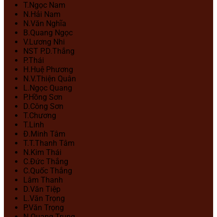
T.Ngọc Nam
N.Hải Nam
N.Văn Nghĩa
B.Quang Ngọc
V.Lương Nhi
NST P.D.Thắng
P.Thái
H.Huệ Phương
N.V.Thiện Quân
L.Ngọc Quang
P.Hồng Sơn
D.Công Sơn
T.Chương
T.Linh
Đ.Minh Tâm
T.T.Thanh Tâm
N.Kim Thái
C.Đức Thắng
C.Quốc Thắng
Lâm Thanh
D.Văn Tiệp
L.Văn Trọng
P.Văn Trọng
N.Quang Trung