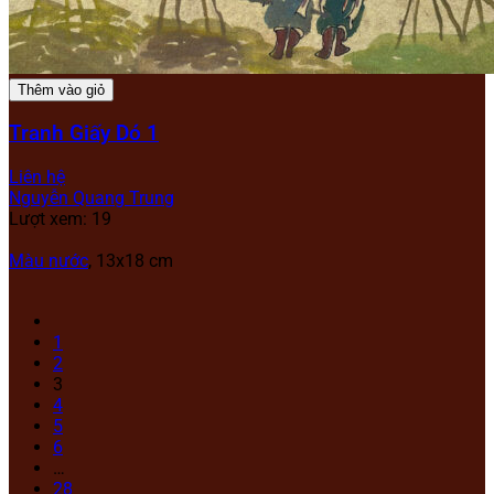
Thêm vào giỏ
Tranh Giấy Dó 1
Liên hệ
Nguyễn Quang Trung
Lượt xem: 19
Màu nước
, 13x18 cm
1
2
3
4
5
6
…
28