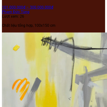
101.000.000
₫
–
300.000.000
₫
Phạm Đức Tùng
Lượt xem: 26
Chất liệu tổng hợp, 100x150 cm