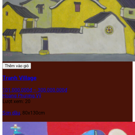
Thêm vào giỏ
Tranh Village
101.000.000
₫
–
300.000.000
₫
Hoàng Phượng Vỹ
Lượt xem: 20
Sơn dầu
, 80x130cm