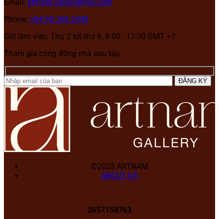
Email:
artnam.care@gmail.com
Phone:
+84 90 268 2448
Giờ làm việc: Thứ 2 tới thứ 6, 8:00 - 17:00 GMT +7
Tham gia cộng đồng nhà sưu tập
©2025 ARTNAM
ABOUT US
2657158763