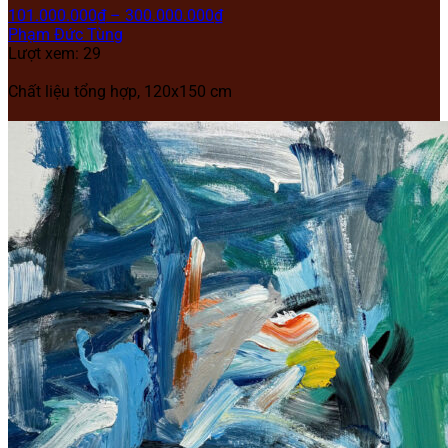
101.000.000
₫
–
300.000.000
₫
Phạm Đức Tùng
Lượt xem: 29
Chất liệu tổng hợp, 120x150 cm