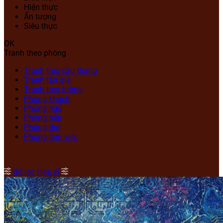
Hiện thực
Ấn tượng
Siêu thực
OK
Tranh theo phòng
Tranh treo cầu thang
Tranh tân gia
Tranh treo tường
Phòng khách
Phòng ngủ
Phòng bếp
Phòng thờ
Phòng làm việc
Bộ lọc
Họa sĩ