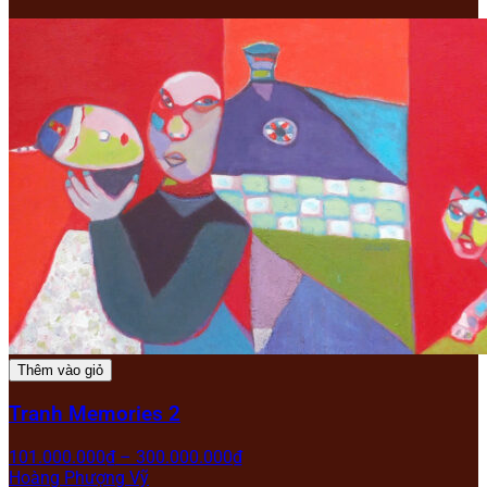
Thêm vào giỏ
Tranh Memories 2
101.000.000
₫
–
300.000.000
₫
Hoàng Phượng Vỹ