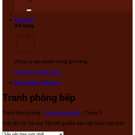
Giỏ hàng
Giỏ hàng
Chưa có sản phẩm trong giỏ hàng.
Quay trở lại cửa hàng
Đăng nhập / Đăng ký
Tranh phòng bếp
Tranh theo phòng
/
Tranh phòng bếp
/
Trang 3
Hiển thị 25–36 của 350 kết quả
Đã sắp xếp theo mới nhất