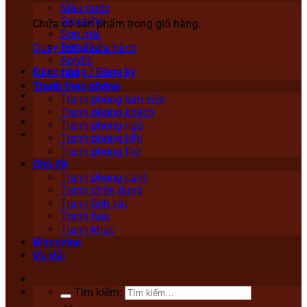
Màu nước
Gouache
Chưa có sản phẩm trong giỏ hàng.
Sơn mài
Sơn dầu
Quay trở lại cửa hàng
Acrylic
Đăng nhập / Đăng ký
Lụa
Tranh theo phòng
Tranh phòng làm việc
Tranh phòng khách
Tranh phòng ngủ
Tranh phòng bếp
Tranh phòng thờ
Chủ đề
Tranh phong cảnh
Tranh chân dung
Tranh tĩnh vật
Tranh hoa
Tranh khác
Magazine
Ưu đãi
Tìm kiếm: