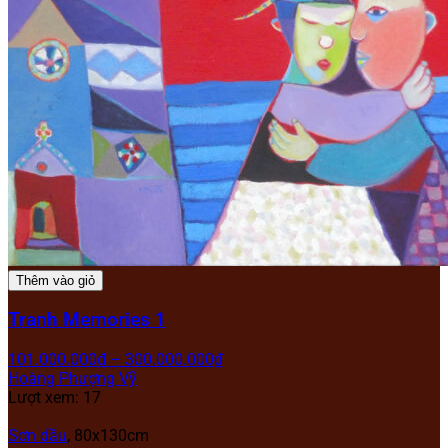
Thêm vào giỏ
Tranh Memories 1
101.000.000
₫
–
300.000.000
₫
Hoàng Phượng Vỹ
Lượt xem: 17
Sơn dầu
, 80x130cm