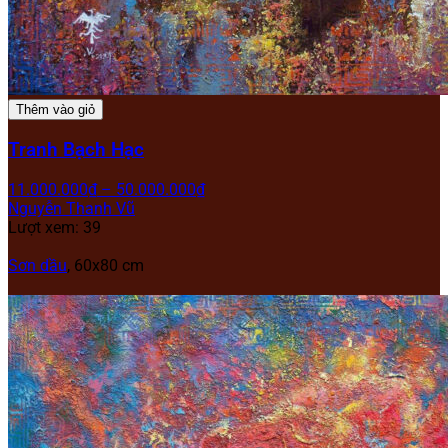
Thêm vào giỏ
Tranh Bạch Hạc
11.000.000
₫
–
50.000.000
₫
Nguyễn Thanh Vũ
Lượt xem: 39
Sơn dầu
, 60x80 cm