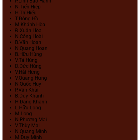
P.Linh Bảo Hạnh
N.Tiến Hiệp
H.Trí Hiếu
T.Đông Hồ
M.Khánh Hòa
Đ.Xuân Hòa
N.Công Hoài
B.Văn Hoan
N.Quang Hoan
B.Hữu Hùng
V.Tá Hùng
D.Đức Hùng
V.Hải Hưng
V.Quang Hưng
N.Quốc Huy
P.Văn Khải
B.Duy Khánh
H.Đăng Khanh
L.Hữu Long
M.Long
N.Phương Mai
V.Thùy Mai
N.Quang Minh
M.Duy Minh