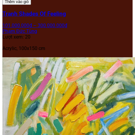
Thêm vào giỏ
Tranh Shades Of Feeling
101.000.000
₫
–
300.000.000
₫
Phạm Đức Tùng
Lượt xem: 20
Acrylic, 100x150 cm