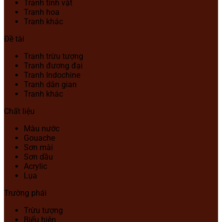
Tranh tĩnh vật
Tranh hoa
Tranh khác
Đề tài
Tranh trừu tượng
Tranh đương đại
Tranh Indochine
Tranh dân gian
Tranh khác
Chất liệu
Màu nước
Gouache
Sơn mài
Sơn dầu
Acrylic
Lụa
Trường phái
Trừu tượng
Biểu hiện