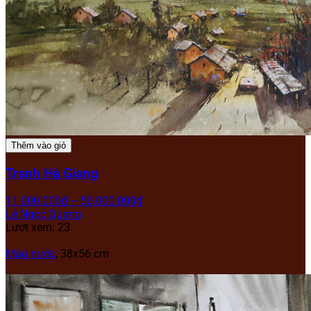
Thêm vào giỏ
Tranh Hà Giang
11.000.000
₫
–
50.000.000
₫
Lê Ngọc Quang
Lượt xem: 23
Màu nước
, 38x56 cm