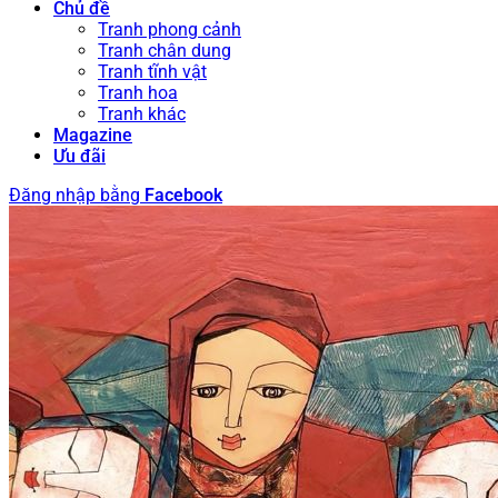
Chủ đề
Tranh phong cảnh
Tranh chân dung
Tranh tĩnh vật
Tranh hoa
Tranh khác
Magazine
Ưu đãi
Đăng nhập bằng
Facebook