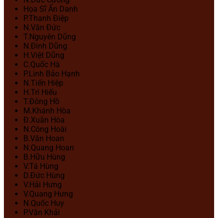
Họa Sĩ Ẩn Danh
P.Thanh Điệp
N.Văn Đức
T.Nguyên Dũng
N.Đình Dũng
H.Việt Dũng
C.Quốc Hà
P.Linh Bảo Hạnh
N.Tiến Hiệp
H.Trí Hiếu
T.Đông Hồ
M.Khánh Hòa
Đ.Xuân Hòa
N.Công Hoài
B.Văn Hoan
N.Quang Hoan
B.Hữu Hùng
V.Tá Hùng
D.Đức Hùng
V.Hải Hưng
V.Quang Hưng
N.Quốc Huy
P.Văn Khải