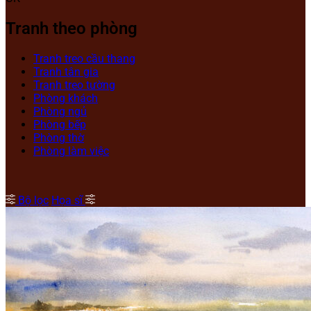
Tranh theo phòng
Tranh treo cầu thang
Tranh tân gia
Tranh treo tường
Phòng khách
Phòng ngủ
Phòng bếp
Phòng thờ
Phòng làm việc
Bộ lọc
Họa sĩ