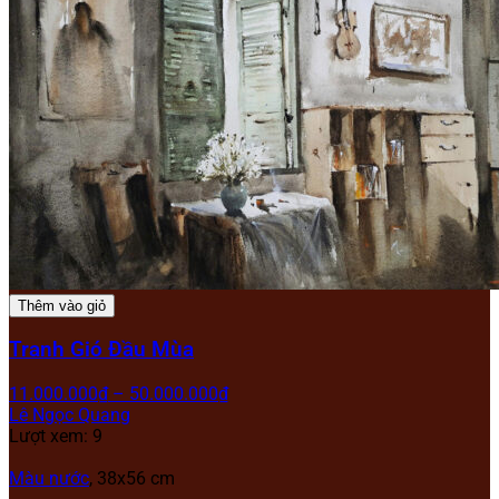
Thêm vào giỏ
Tranh Gió Đầu Mùa
11.000.000
₫
–
50.000.000
₫
Lê Ngọc Quang
Lượt xem: 9
Màu nước
, 38x56 cm