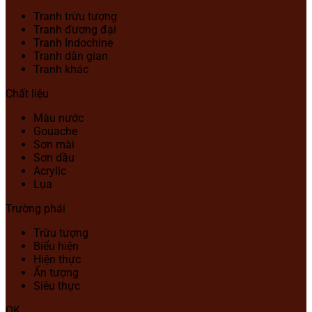
Tranh trừu tượng
Tranh đương đại
Tranh Indochine
Tranh dân gian
Tranh khác
Chất liệu
Màu nước
Gouache
Sơn mài
Sơn dầu
Acrylic
Lụa
Trường phái
Trừu tượng
Biểu hiện
Hiện thực
Ấn tượng
Siêu thực
OK