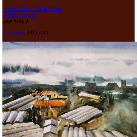
11.000.000
₫
–
50.000.000
₫
Lê Ngọc Quang
Lượt xem: 9
Màu nước
, 38x56 cm