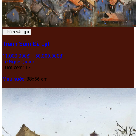
Thêm vào giỏ
Tranh Sớm Đà Lạt
11.000.000
₫
–
50.000.000
₫
Lê Ngọc Quang
Lượt xem: 12
Màu nước
, 38x56 cm