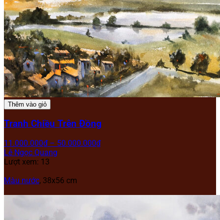
Thêm vào giỏ
Tranh Chiều Trên Đồng
11.000.000
₫
–
50.000.000
₫
Lê Ngọc Quang
Lượt xem: 13
Màu nước
, 38x56 cm