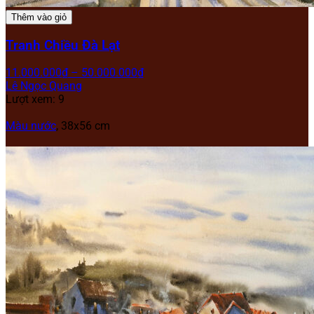
Thêm vào giỏ
Tranh Chiều Đà Lạt
11.000.000
₫
–
50.000.000
₫
Lê Ngọc Quang
Lượt xem: 9
Màu nước
, 38x56 cm