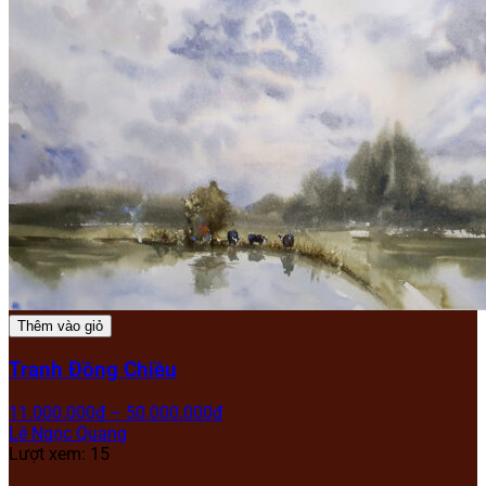
Thêm vào giỏ
Tranh Đồng Chiều
11.000.000
₫
–
50.000.000
₫
Lê Ngọc Quang
Lượt xem: 15