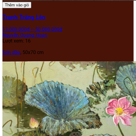
Thêm vào giỏ
Tranh Trăng Lên
11.000.000
₫
–
50.000.000
₫
Nguyễn Quang Hoan
Lượt xem: 16
Sơn dầu
, 50x70 cm