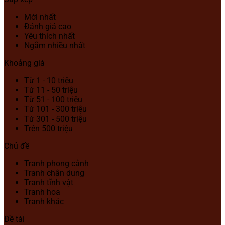
Mới nhất
Đánh giá cao
Yêu thích nhất
Ngắm nhiều nhất
Khoảng giá
Từ 1 - 10 triệu
Từ 11 - 50 triệu
Từ 51 - 100 triệu
Từ 101 - 300 triệu
Từ 301 - 500 triệu
Trên 500 triệu
Chủ đề
Tranh phong cảnh
Tranh chân dung
Tranh tĩnh vật
Tranh hoa
Tranh khác
Đề tài