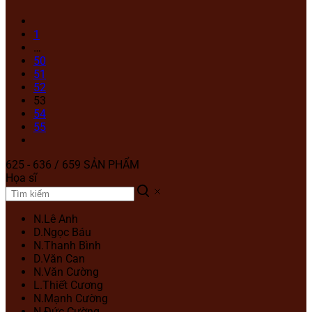
1
…
50
51
52
53
54
55
625 - 636 / 659 SẢN PHẨM
Họa sĩ
N.Lê Anh
D.Ngọc Báu
N.Thanh Bình
D.Văn Can
N.Văn Cường
L.Thiết Cương
N.Mạnh Cường
N.Đức Cường