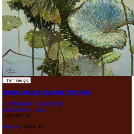
Thêm vào giỏ
Tranh Sơn Dầu Hoa Sen “Hồn Sen”
11.000.000
₫
–
50.000.000
₫
Nguyễn Quang Hoan
Lượt xem: 28
Sơn dầu
, 80x80 cm