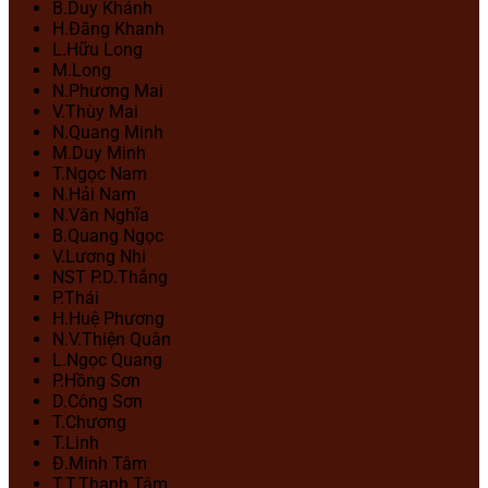
B.Duy Khánh
H.Đăng Khanh
L.Hữu Long
M.Long
N.Phương Mai
V.Thùy Mai
N.Quang Minh
M.Duy Minh
T.Ngọc Nam
N.Hải Nam
N.Văn Nghĩa
B.Quang Ngọc
V.Lương Nhi
NST P.D.Thắng
P.Thái
H.Huệ Phương
N.V.Thiện Quân
L.Ngọc Quang
P.Hồng Sơn
D.Công Sơn
T.Chương
T.Linh
Đ.Minh Tâm
T.T.Thanh Tâm