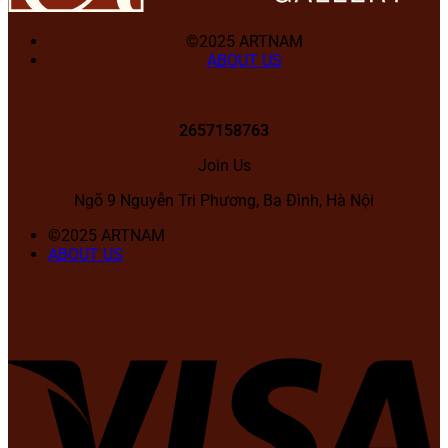
©2025 ARTNAM
ABOUT US
2657158763
Join Us
Ngõ 9 Nguyễn Tri Phương, Ba Đình, Hà Nội
©2025 ARTNAM
ABOUT US