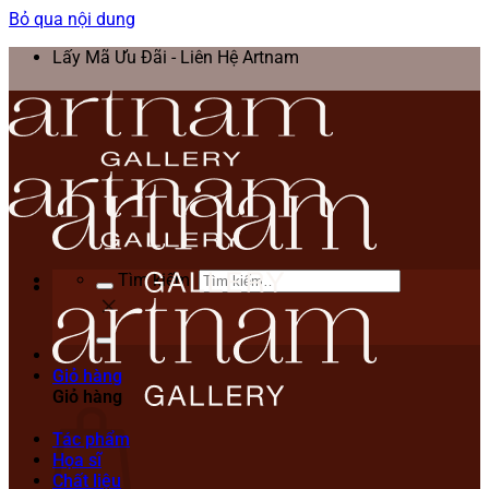
Bỏ qua nội dung
Lấy Mã Ưu Đãi - Liên Hệ Artnam
Tìm kiếm:
Giỏ hàng
Giỏ hàng
Tác phẩm
Họa sĩ
Chất liệu