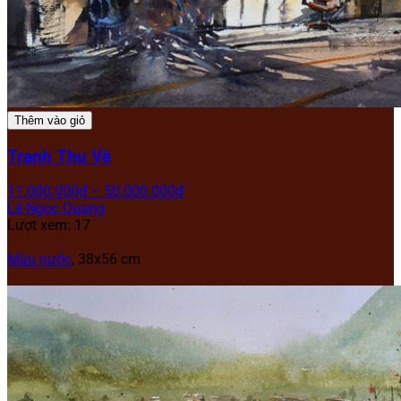
Thêm vào giỏ
Tranh Thu Về
11.000.000
₫
–
50.000.000
₫
Lê Ngọc Quang
Lượt xem: 17
Màu nước
, 38x56 cm