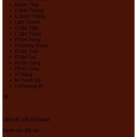
N.Kim Thái
C.Đức Thắng
C.Quốc Thắng
Lâm Thanh
D.Văn Tiệp
L.Văn Trọng
P.Văn Trọng
N.Quang Trung
B.Văn Tuất
P.Văn Tuệ
N.Văn Tùng
P.Đức Tùng
V.Thăng
N.Thanh Vũ
H.Phượng Vỹ
OK
LIÊN HỆ VỚI ARTNAM
Dành cho đối tác