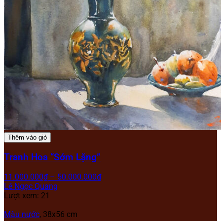
Thêm vào giỏ
Tranh Hoa “Sớm Lặng”
11.000.000
₫
–
50.000.000
₫
Lê Ngọc Quang
Lượt xem: 21
Màu nước
, 38x56 cm