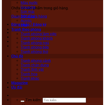
Màu nước
Gouache
Chưa có sản phẩm trong giỏ hàng.
Sơn mài
Sơn dầu
Quay trở lại cửa hàng
Acrylic
Đăng nhập / Đăng ký
Lụa
Tranh theo phòng
Tranh phòng làm việc
Tranh phòng khách
Tranh phòng ngủ
Tranh phòng bếp
Tranh phòng thờ
Chủ đề
Tranh phong cảnh
Tranh chân dung
Tranh tĩnh vật
Tranh hoa
Tranh khác
Magazine
Ưu đãi
Tìm kiếm: