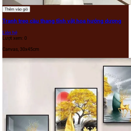
Thêm vào giỏ
Tranh treo cầu thang tĩnh vật hoa hướng dương
Liên hệ
Lượt xem: 0
Canvas, 30x45cm