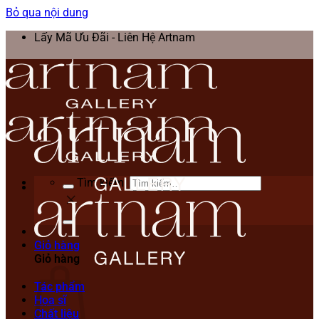
Bỏ qua nội dung
Lấy Mã Ưu Đãi - Liên Hệ Artnam
Tìm kiếm:
Giỏ hàng
Giỏ hàng
Tác phẩm
Họa sĩ
Chất liệu