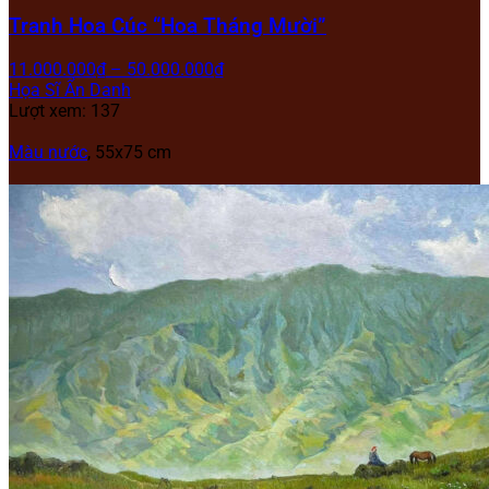
Tranh Hoa Cúc “Hoa Tháng Mười”
11.000.000
₫
–
50.000.000
₫
Họa Sĩ Ẩn Danh
Lượt xem: 137
Màu nước
, 55x75 cm