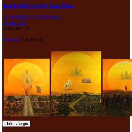
Tranh Phố Hà Nội Giao Mùa
11.000.000
₫
–
50.000.000
₫
Phạm Thái
Lượt xem: 85
Sơn dầu
, 60x80 cm
Thêm vào giỏ