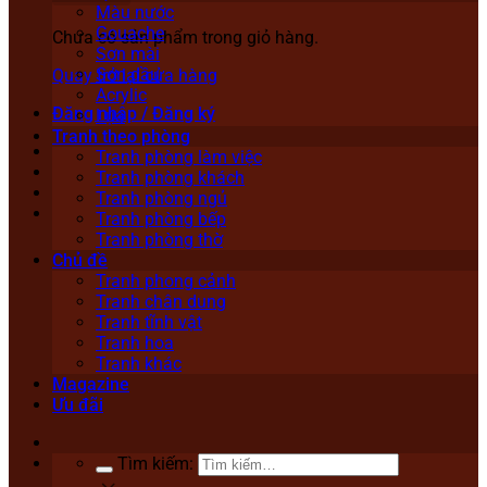
Màu nước
Gouache
Chưa có sản phẩm trong giỏ hàng.
Sơn mài
Sơn dầu
Quay trở lại cửa hàng
Acrylic
Đăng nhập / Đăng ký
Lụa
Tranh theo phòng
Tranh phòng làm việc
Tranh phòng khách
Tranh phòng ngủ
Tranh phòng bếp
Tranh phòng thờ
Chủ đề
Tranh phong cảnh
Tranh chân dung
Tranh tĩnh vật
Tranh hoa
Tranh khác
Magazine
Ưu đãi
Tìm kiếm: