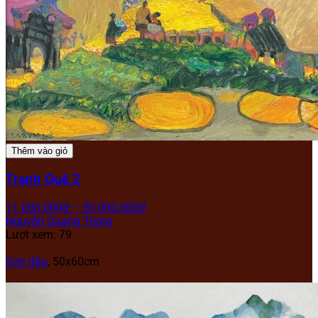
Thêm vào giỏ
Tranh Quê 2
11.000.000
₫
–
50.000.000
₫
Nguyễn Quang Trung
Lượt xem: 79
Sơn dầu
, 50x60cm