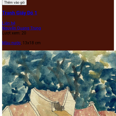
Thêm vào giỏ
Tranh Giấy Dó 1
Liên hệ
Nguyễn Quang Trung
Lượt xem: 20
Màu nước
, 13x18 cm