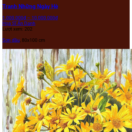
Tranh Những Ngày Hè
1.000.000
₫
–
10.000.000
₫
Họa Sĩ Ẩn Danh
Lượt xem: 202
Sơn dầu
, 80x100 cm