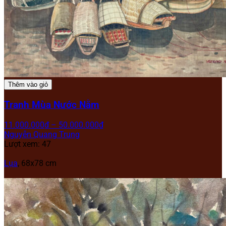
Thêm vào giỏ
Tranh Mùa Nước Nằm
11.000.000
₫
–
50.000.000
₫
Nguyễn Quang Trung
Lượt xem: 47
Lụa
, 68x78 cm