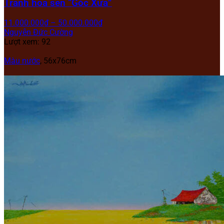
Tranh hoa sen “Góc Xưa”
11.000.000
₫
–
50.000.000
₫
Nguyễn Đức Cường
Lượt xem: 92
Màu nước
, 56x76cm