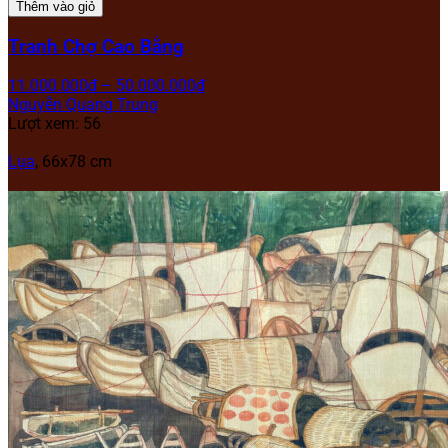
Thêm vào giỏ
Tranh Chợ Cao Bằng
11.000.000
₫
–
50.000.000
₫
Nguyễn Quang Trung
Lượt xem: 56
Lụa
, 66x78 cm