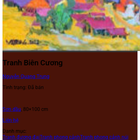
Tranh Biên Cương
Nguyễn Quang Trung
Tình trạng: Đã bán
Sơn dầu
, 80×100 cm
Liên hệ
Danh mục:
Tranh đương đại
Tranh phong cảnh
Tranh phong cảnh núi