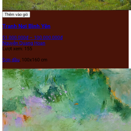
Thêm vào giỏ
Tranh Nơi Bình Yên
51.000.000
₫
–
100.000.000
₫
Nguyễn Quang Hoan
Lượt xem: 155
Sơn dầu
, 100x160 cm