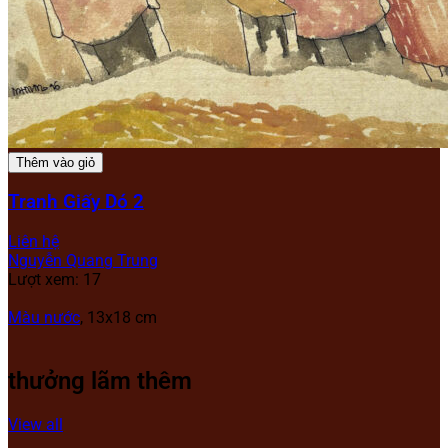
Thêm vào giỏ
Tranh Giấy Dó 2
Liên hệ
Nguyễn Quang Trung
Lượt xem: 17
Màu nước
, 13x18 cm
thưởng lãm thêm
View all