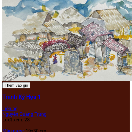
Thêm vào giỏ
Tranh Ký Họa 1
Liên hệ
Nguyễn Quang Trung
Lượt xem: 28
Màu nước
, 19x30 cm