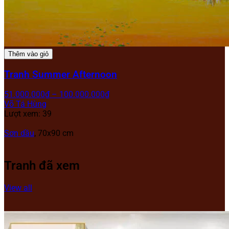
Thêm vào giỏ
Tranh Summer Afternoon
51.000.000
₫
–
100.000.000
₫
Võ Tá Hùng
Lượt xem: 39
Sơn dầu
, 70x90 cm
Tranh đã xem
View all