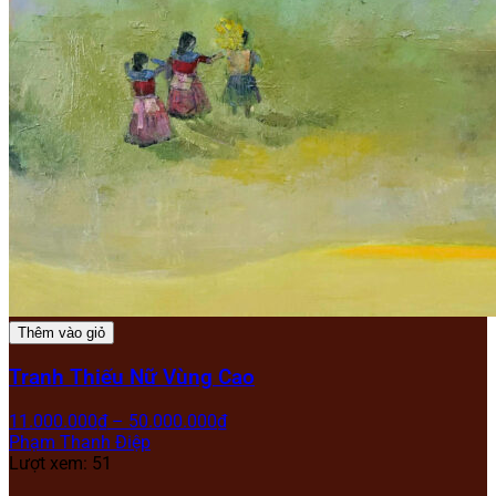
Thêm vào giỏ
Tranh Thiếu Nữ Vùng Cao
11.000.000
₫
–
50.000.000
₫
Phạm Thanh Điệp
Lượt xem: 51