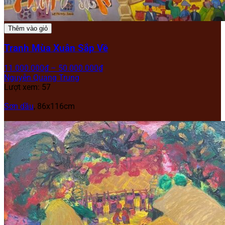
Thêm vào giỏ
Tranh Mùa Xuân Sắp Về
11.000.000
₫
–
50.000.000
₫
Nguyễn Quang Trung
Lượt xem: 57
Sơn dầu
, 86x116cm