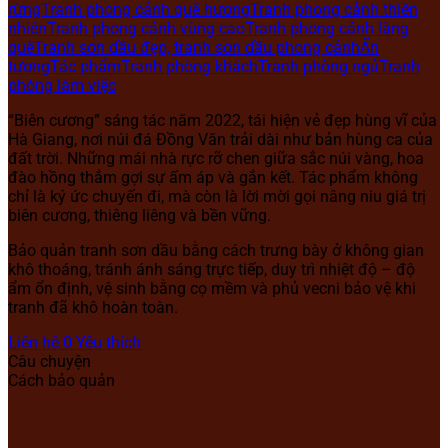
rừng
Tranh phong cảnh quê hương
Tranh phong cảnh thiên
nhiên
Tranh phong cảnh vùng cao
Tranh phong cảnh làng
quê
Tranh sơn dầu đẹp, tranh sơn dầu phong cảnh
Ấn
tượng
Tác phẩm
Tranh phòng khách
Tranh phòng ngủ
Tranh
phòng làm việc
“Biên cương” sáng tác năm 2022, tái hiện vẻ đẹp hùng vĩ của
Hà Giang, nơi núi đá Đồng Văn trải dài như bản hùng ca của
đất trời. Những mái nhà rực rỡ chen giữa sắc núi vàng, hoa
đào hồng thắm gợi sự ấm áp và gắn kết. Tác phẩm không
chỉ là ký ức chuyến đi, mà còn là lời mời gọi nâng niu giá trị
biên cương, thiêng liêng và bền vững.
Bảo quản tranh sơn dầu bằng cách trưng bày ở không gian
khô thoáng, tránh ánh sáng trực tiếp, duy trì nhiệt độ – độ
ẩm ổn định, vệ sinh bằng cọ mềm và phủ vecni bảo vệ khi
tranh đã khô hoàn toàn.
Liên hệ
0
Yêu thích
Câu chuyện
Cách bảo quản