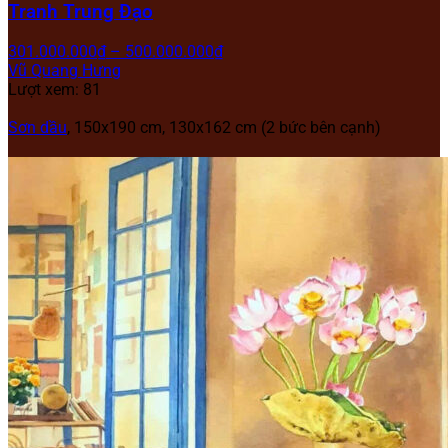
Tranh Trung Đạo
301.000.000
₫
–
500.000.000
₫
Vũ Quang Hưng
Lượt xem: 81
Sơn dầu
, 150x190 cm, 130x162 cm (2 bức bên cạnh)