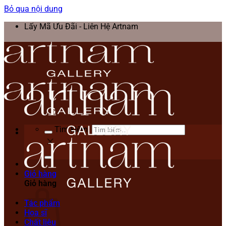
Bỏ qua nội dung
Lấy Mã Ưu Đãi - Liên Hệ Artnam
Tìm kiếm:
Giỏ hàng
Giỏ hàng
Tác phẩm
Họa sĩ
Chất liệu