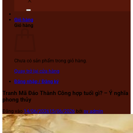
Giỏ hàng
Giỏ hàng
Chưa có sản phẩm trong giỏ hàng.
Quay trở lại cửa hàng
Đăng nhập / Đăng ký
Tranh Mã Đáo Thành Công hợp tuổi gì? – Ý nghĩa
phong thủy
Đăng vào
14/06/2026
15/06/2026
bởi
sv admin