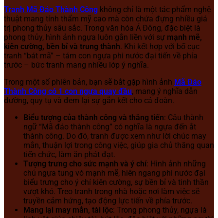
Tranh Mã Đáo Thành Công
không chỉ là một tác phẩm nghệ
thuật mang tính thẩm mỹ cao mà còn chứa đựng nhiều giá
trị phong thủy sâu sắc. Trong văn hóa Á Đông, đặc biệt là
phong thủy, hình ảnh ngựa luôn gắn liền với sự
mạnh mẽ,
kiên cường, bền bỉ và trung thành
. Khi kết hợp với bố cục
tranh “bát mã” – tám con ngựa phi nước đại tiến về phía
trước – bức tranh mang nhiều lớp ý nghĩa.
Trong một số phiên bản, bạn sẽ bắt gặp hình ảnh
Mã Đáo
Thành Công có 1 con ngựa quay đầu
, mang ý nghĩa dẫn
đường, quy tụ và đem lại sự gắn kết cho cả đoàn.
Biểu tượng của thành công và thăng tiến
: Câu thành
ngữ “Mã đáo thành công” có nghĩa là ngựa đến ắt
thành công. Do đó, tranh được xem như lời chúc may
mắn, thuận lợi trong công việc, giúp gia chủ thăng quan
tiến chức, làm ăn phát đạt.
Tượng trưng cho sức mạnh và ý chí
: Hình ảnh những
chú ngựa tung vó mạnh mẽ, hiên ngang phi nước đại
biểu trưng cho ý chí kiên cường, sự bền bỉ và tinh thần
vượt khó. Treo tranh trong nhà hoặc nơi làm việc sẽ
truyền cảm hứng, tạo động lực tiến về phía trước.
Mang lại may mắn, tài lộc
: Trong phong thủy, ngựa là