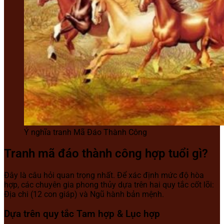
Ý nghĩa tranh Mã Đáo Thành Công
Tranh mã đáo thành công hợp tuổi gì?
Đây là câu hỏi quan trọng nhất. Để xác định mức độ hòa
hợp, các chuyên gia phong thủy dựa trên hai quy tắc cốt lõi:
Địa chi (12 con giáp) và Ngũ hành bản mệnh.
Dựa trên quy tắc Tam hợp & Lục hợp