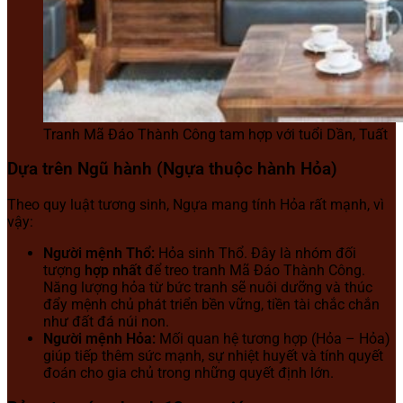
Tranh Mã Đáo Thành Công tam hợp với tuổi Dần, Tuất
Dựa trên Ngũ hành (Ngựa thuộc hành Hỏa)
Theo quy luật tương sinh, Ngựa mang tính Hỏa rất mạnh, vì
vậy:
Người mệnh Thổ:
Hỏa sinh Thổ. Đây là nhóm đối
tượng
hợp nhất
để treo tranh Mã Đáo Thành Công.
Năng lượng hỏa từ bức tranh sẽ nuôi dưỡng và thúc
đẩy mệnh chủ phát triển bền vững, tiền tài chắc chắn
như đất đá núi non.
Người mệnh Hỏa:
Mối quan hệ tương hợp (Hỏa – Hỏa)
giúp tiếp thêm sức mạnh, sự nhiệt huyết và tính quyết
đoán cho gia chủ trong những quyết định lớn.