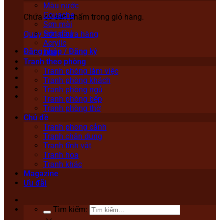
Màu nước
Gouache
Chưa có sản phẩm trong giỏ hàng.
Sơn mài
Sơn dầu
Quay trở lại cửa hàng
Acrylic
Đăng nhập / Đăng ký
Lụa
Tranh theo phòng
Tranh phòng làm việc
Tranh phòng khách
Tranh phòng ngủ
Tranh phòng bếp
Tranh phòng thờ
Chủ đề
Tranh phong cảnh
Tranh chân dung
Tranh tĩnh vật
Tranh hoa
Tranh khác
Magazine
Ưu đãi
Tìm kiếm: