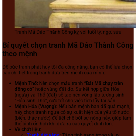
Tranh Mã Đáo Thành Công kỵ với tuổi tý, ngọ, sửu
Bí quyết chọn tranh Mã Đáo Thành Công
theo mệnh
Để bức tranh phát huy tối đa công năng, bạn có thể lựa chọn
các chi tiết trong tranh dựa trên mệnh của mình:
Mệnh Thổ:
Nên chọn mẫu tranh
“Bát Mã chạy trên
đồng cỏ”
hoặc vùng đất đỏ. Sự kết hợp giữa Hỏa
(ngựa) và Thổ (đất) sẽ tạo nên vòng lặp tương sinh
“Hỏa sinh Thổ”, cực tốt cho việc tích lũy tài sản.
Mệnh Hỏa (Vượng):
Nếu bản mệnh bạn đã quá mạnh,
hãy chọn tranh ngựa có sự xuất hiện của yếu tố nước
(biển, thác nước) để tiết chế bớt sự nóng nảy, giúp tâm
thế bình ổn hơn khi đưa ra các quyết định lớn.
Về chất liệu:
Tranh dát vàng
:
Tăng tính sang trọng và uy