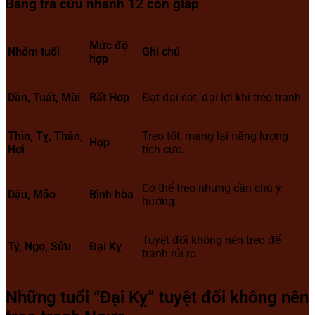
Bảng tra cứu nhanh 12 con giáp
Mức độ
Nhóm tuổi
Ghi chú
hợp
Dần, Tuất, Mùi
Rất Hợp
Đạt đại cát, đại lợi khi treo tranh.
Thìn, Tỵ, Thân,
Treo tốt, mang lại năng lượng
Hợp
Hợi
tích cực.
Có thể treo nhưng cần chú ý
Dậu, Mão
Bình hòa
hướng.
Tuyệt đối không nên treo để
Tý, Ngọ, Sửu
Đại Kỵ
tránh rủi ro.
Những tuổi “Đại Kỵ” tuyệt đối không nên