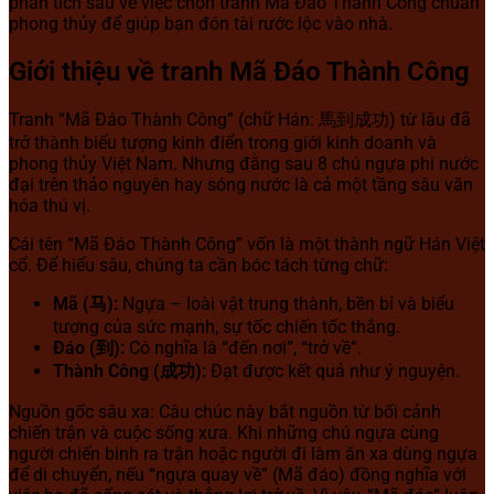
phân tích sâu về việc chọn tranh Mã Đáo Thành Công chuẩn
phong thủy để giúp bạn đón tài rước lộc vào nhà.
Giới thiệu về tranh Mã Đáo Thành Công
Tranh “Mã Đáo Thành Công” (chữ Hán: 馬到成功) từ lâu đã
trở thành biểu tượng kinh điển trong giới kinh doanh và
phong thủy Việt Nam. Nhưng đằng sau 8 chú ngựa phi nước
đại trên thảo nguyên hay sóng nước là cả một tầng sâu văn
hóa thú vị.
Cái tên “Mã Đáo Thành Công” vốn là một thành ngữ Hán Việt
cổ. Để hiểu sâu, chúng ta cần bóc tách từng chữ:
Mã (马):
Ngựa – loài vật trung thành, bền bỉ và biểu
tượng của sức mạnh, sự tốc chiến tốc thắng.
Đáo (到):
Có nghĩa là “đến nơi”, “trở về”.
Thành Công (成功):
Đạt được kết quả như ý nguyện.
Nguồn gốc sâu xa: Câu chúc này bắt nguồn từ bối cảnh
chiến trận và cuộc sống xưa. Khi những chú ngựa cùng
người chiến binh ra trận hoặc người đi làm ăn xa dùng ngựa
để di chuyển, nếu “ngựa quay về” (Mã đáo) đồng nghĩa với