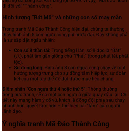
việc họ đã sống sót và thắng lợi trở về. Vì vậy, “Mã đáo” luôn
đi đôi với “Thành công”.
Hình tượng “Bát Mã” và những con số may mắn
Trong tranh Mã Đáo Thành Công hiện đại, chúng ta thường
thấy hình ảnh 8 con ngựa cùng phi nước đại. Đây không phải
là sự sắp đặt ngẫu nhiên:
Con số 8 thần tài:
Trong tiếng Hán, số 8 đọc là “Bát”
(八), phát âm gần giống chữ “Phát” (trong phát tài, phát
lộc).
Sự đồng lòng:
Hình ảnh 8 con ngựa cùng chạy về một
hướng tượng trưng cho sự đồng tâm hiệp lực, sự đoàn
kết của một tập thể để đạt được mục tiêu chung.
Điểm nhấn “Con ngựa thứ 4 hoặc thứ 5”:
Thông thường
trong bức tranh, sẽ có một con ngựa ở giữa quay đầu lại. Chi
tiết này mang hàm ý cổ vũ, khích lệ đồng đội phía sau chạy
nhanh hơn, quyết tâm hơn – thể hiện cái “tâm” của người
lãnh đạo.
Ý nghĩa tranh Mã Đáo Thành Công