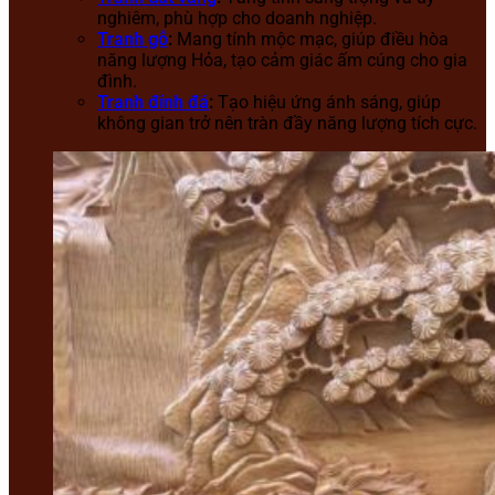
nghiêm, phù hợp cho doanh nghiệp.
Tranh gỗ
:
Mang tính mộc mạc, giúp điều hòa
năng lượng Hỏa, tạo cảm giác ấm cúng cho gia
đình.
Tranh đính đá
:
Tạo hiệu ứng ánh sáng, giúp
không gian trở nên tràn đầy năng lượng tích cực.