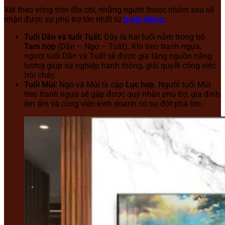
Xét theo vòng tròn địa chi, những người thuộc nhóm sau sẽ
nhận được sự phù trợ lớn nhất từ
tranh Ngựa
:
Tuổi Dần và tuổi Tuất:
Đây là hai tuổi nằm trong bộ
Tam hợp
(Dần – Ngọ – Tuất). Khi treo tranh ngựa,
người tuổi Dần và Tuất sẽ được gia tăng nguồn năng
lượng giúp sự nghiệp hanh thông, giải quyết công việc
trôi chảy.
Tuổi Mùi:
Ngọ và Mùi là cặp
Lục hợp
. Người tuổi Mùi
treo tranh ngựa sẽ gặp được quý nhân phù trợ, gia đình
êm ấm và công việc kinh doanh có sự đột phá lớn.