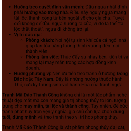
Hướng treo quyết định vận mệnh:
Đầu ngựa nhất định
phải
hướng vào trong nhà
. Điều này ngụ ý ngựa mang
tài lộc, thành công từ bên ngoài về cho gia chủ. Tuyệt
đối không để đầu ngựa hướng ra cửa, vì đó là thế “tài
lộc thất thoát”, ngựa đi không trở lại.
Vị trí đắc địa:
Phòng khách:
Nơi hội tụ sinh khí của cả ngôi nhà
giúp lan tỏa năng lượng thịnh vượng đến mọi
thành viên.
Phòng làm việc:
Thúc đẩy sự nhạy bén, kiên trì và
mang lại may mắn trong các hợp đồng kinh
doanh.
Hướng phương vị:
Nên ưu tiên treo tranh ở hướng
Đông
Bắc
hoặc
Tây Nam
. Đây là những hướng thuộc hành
Thổ, cực kỳ tương sinh với hành Hỏa của tranh ngựa.
Tranh Mã Đáo Thành Công
không chỉ là một tác phẩm nghệ
thuật đẹp mắt mà còn mang giá trị phong thủy to lớn, tượng
trưng cho
may mắn, tài lộc và thành công
. Tuy nhiên, để bức
tranh phát huy trọn vẹn ý nghĩa, gia chủ cần lựa chọn
đúng
tuổi, đúng mệnh
và treo tranh theo vị trí hợp phong thủy.
Tranh Mã Đáo Thành Công là vật phẩm phong thủy đại cát,