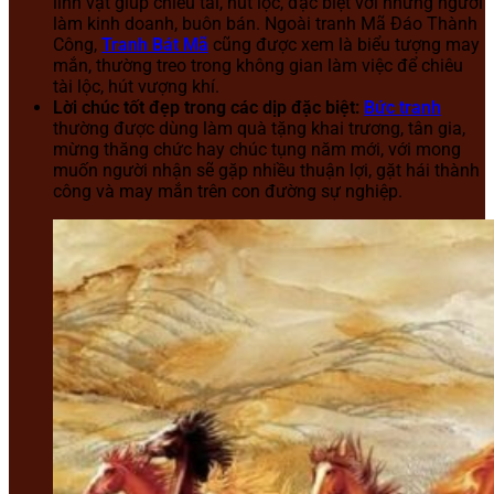
linh vật giúp chiêu tài, hút lộc, đặc biệt với những người
làm kinh doanh, buôn bán. Ngoài tranh Mã Đáo Thành
Công,
Tranh Bát Mã
cũng được xem là biểu tượng may
mắn, thường treo trong không gian làm việc để chiêu
tài lộc, hút vượng khí.
Lời chúc tốt đẹp trong các dịp đặc biệt:
Bức tranh
thường được dùng làm quà tặng khai trương, tân gia,
mừng thăng chức hay chúc tụng năm mới, với mong
muốn người nhận sẽ gặp nhiều thuận lợi, gặt hái thành
công và may mắn trên con đường sự nghiệp.