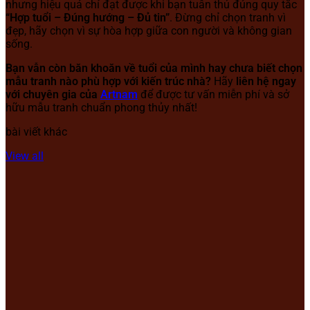
nhưng hiệu quả chỉ đạt được khi bạn tuân thủ đúng quy tắc
“Hợp tuổi – Đúng hướng – Đủ tin”
. Đừng chỉ chọn tranh vì
đẹp, hãy chọn vì sự hòa hợp giữa con người và không gian
sống.
Bạn vẫn còn băn khoăn về tuổi của mình hay chưa biết chọn
mẫu tranh nào phù hợp với kiến trúc nhà?
Hãy
liên hệ ngay
với chuyên gia của
Artnam
để được tư vấn miễn phí và sở
hữu mẫu tranh chuẩn phong thủy nhất!
bài viết khác
View all