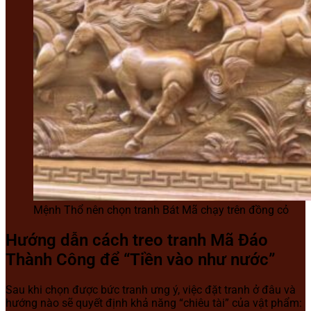
Mệnh Thổ nên chọn tranh Bát Mã chạy trên đồng cỏ
Hướng dẫn cách treo tranh Mã Đáo
Thành Công để “Tiền vào như nước”
Sau khi chọn được bức tranh ưng ý, việc đặt tranh ở đâu và
hướng nào sẽ quyết định khả năng “chiêu tài” của vật phẩm: