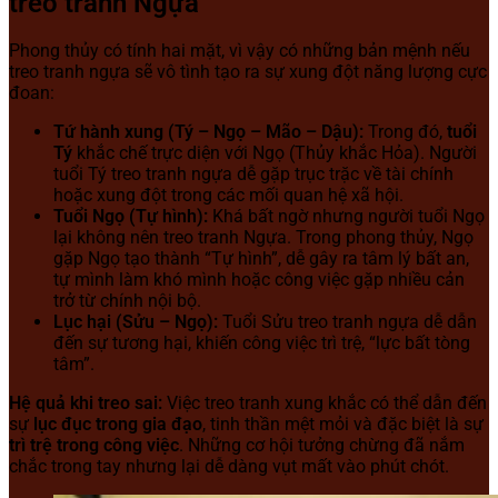
treo tranh Ngựa
Phong thủy có tính hai mặt, vì vậy có những bản mệnh nếu
treo tranh ngựa sẽ vô tình tạo ra sự xung đột năng lượng cực
đoan:
Tứ hành xung (Tý – Ngọ – Mão – Dậu):
Trong đó,
tuổi
Tý
khắc chế trực diện với Ngọ (Thủy khắc Hỏa). Người
tuổi Tý treo tranh ngựa dễ gặp trục trặc về tài chính
hoặc xung đột trong các mối quan hệ xã hội.
Tuổi Ngọ (Tự hình):
Khá bất ngờ nhưng người tuổi Ngọ
lại không nên treo tranh Ngựa. Trong phong thủy, Ngọ
gặp Ngọ tạo thành “Tự hình”, dễ gây ra tâm lý bất an,
tự mình làm khó mình hoặc công việc gặp nhiều cản
trở từ chính nội bộ.
Lục hại (Sửu – Ngọ):
Tuổi Sửu treo tranh ngựa dễ dẫn
đến sự tương hại, khiến công việc trì trệ, “lực bất tòng
tâm”.
Hệ quả khi treo sai:
Việc treo tranh xung khắc có thể dẫn đến
sự
lục đục trong gia đạo
, tinh thần mệt mỏi và đặc biệt là sự
trì trệ trong công việc
. Những cơ hội tưởng chừng đã nắm
chắc trong tay nhưng lại dễ dàng vụt mất vào phút chót.