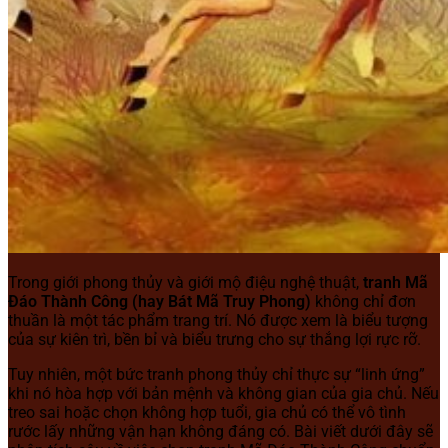
Trong giới phong thủy và giới mộ điệu nghệ thuật,
tranh Mã
Đáo Thành Công (hay Bát Mã Truy Phong)
không chỉ đơn
thuần là một tác phẩm trang trí. Nó được xem là biểu tượng
của sự kiên trì, bền bỉ và biểu trưng cho sự thắng lợi rực rỡ.
Tuy nhiên, một bức tranh phong thủy chỉ thực sự “linh ứng”
khi nó hòa hợp với bản mệnh và không gian của gia chủ. Nếu
treo sai hoặc chọn không hợp tuổi, gia chủ có thể vô tình
rước lấy những vận hạn không đáng có. Bài viết dưới đây sẽ