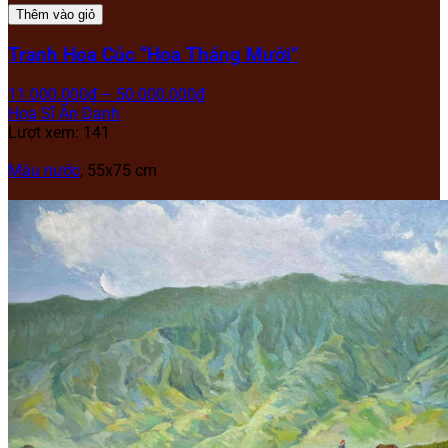
Thêm vào giỏ
Tranh Hoa Cúc “Hoa Tháng Mười”
11.000.000
₫
–
50.000.000
₫
Họa Sĩ Ẩn Danh
Lượt xem: 141
Màu nước
, 55x75 cm