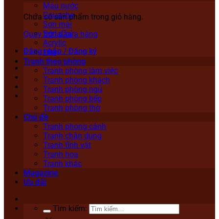
Màu nước
Gouache
Chưa có sản phẩm trong giỏ hàng.
Sơn mài
Sơn dầu
Quay trở lại cửa hàng
Acrylic
Đăng nhập / Đăng ký
Lụa
Tranh theo phòng
Tranh phòng làm việc
Tranh phòng khách
Tranh phòng ngủ
Tranh phòng bếp
Tranh phòng thờ
Chủ đề
Tranh phong cảnh
Tranh chân dung
Tranh tĩnh vật
Tranh hoa
Tranh khác
Magazine
Ưu đãi
Tìm kiếm: