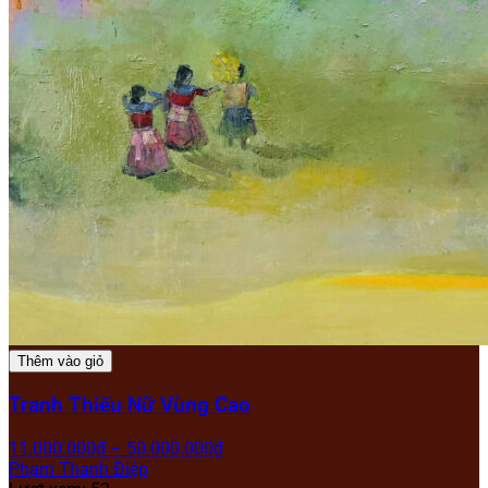
Thêm vào giỏ
Tranh Thiếu Nữ Vùng Cao
11.000.000
₫
–
50.000.000
₫
Phạm Thanh Điệp