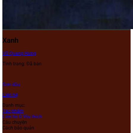
Xanh
Vũ Quang Hưng
Tình trạng: Đã bán
Sơn dầu
Liên hệ
Danh mục:
Tác phẩm
Liên hệ
0
Yêu thích
Câu chuyện
Cách bảo quản