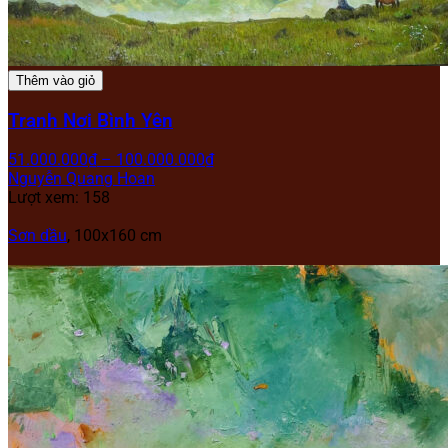
Thêm vào giỏ
Tranh Nơi Bình Yên
51.000.000
₫
–
100.000.000
₫
Nguyễn Quang Hoan
Lượt xem: 158
Sơn dầu
, 100x160 cm