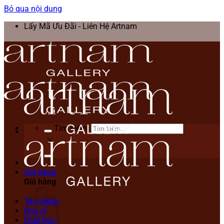
Bỏ qua nội dung
Lấy Mã Ưu Đãi - Liên Hệ Artnam
Tìm kiếm:
Giỏ hàng
Giỏ hàng
Tác phẩm
Họa sĩ
Chất liệu