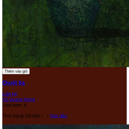
Thêm vào giỏ
Chuột Sa
Liên hệ
Vũ Quang Hưng
Lượt xem: 6
Tình trạng: Đã bán
Sơn dầu