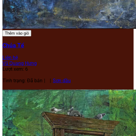
Thêm vào giỏ
Chúa Tể
Liên hệ
Vũ Quang Hưng
Lượt xem: 6
Tình trạng: Đã bán
Sơn dầu