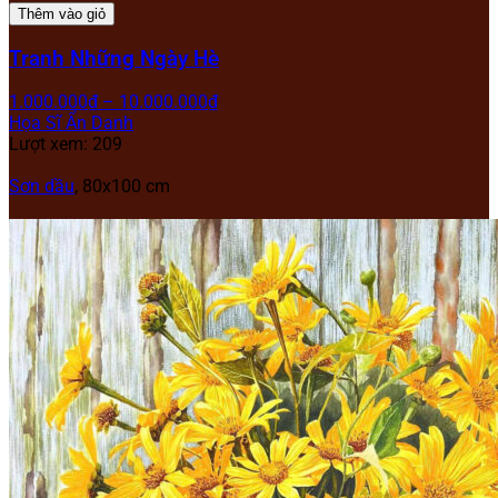
Thêm vào giỏ
Tranh Những Ngày Hè
1.000.000
₫
–
10.000.000
₫
Họa Sĩ Ẩn Danh
Lượt xem: 209
Sơn dầu
, 80x100 cm