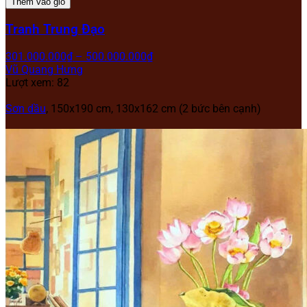
Thêm vào giỏ
Tranh Trung Đạo
301.000.000
₫
–
500.000.000
₫
Vũ Quang Hưng
Lượt xem: 82
Sơn dầu
, 150x190 cm, 130x162 cm (2 bức bên cạnh)