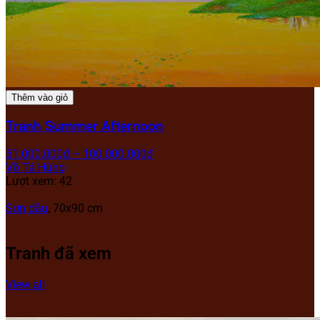
Thêm vào giỏ
Tranh Summer Afternoon
51.000.000
₫
–
100.000.000
₫
Võ Tá Hùng
Lượt xem: 42
Sơn dầu
, 70x90 cm
Tranh đã xem
View all