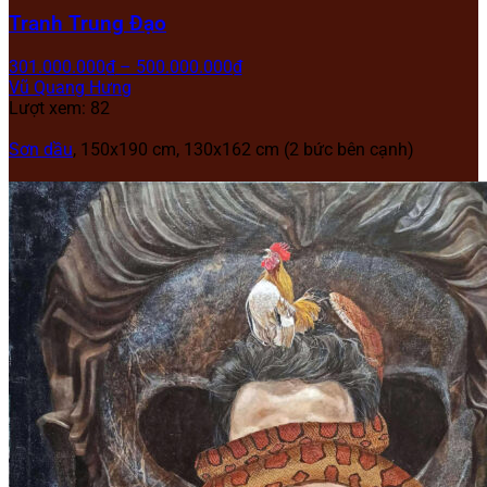
Tranh Trung Đạo
301.000.000
₫
–
500.000.000
₫
Vũ Quang Hưng
Lượt xem: 82
Sơn dầu
, 150x190 cm, 130x162 cm (2 bức bên cạnh)