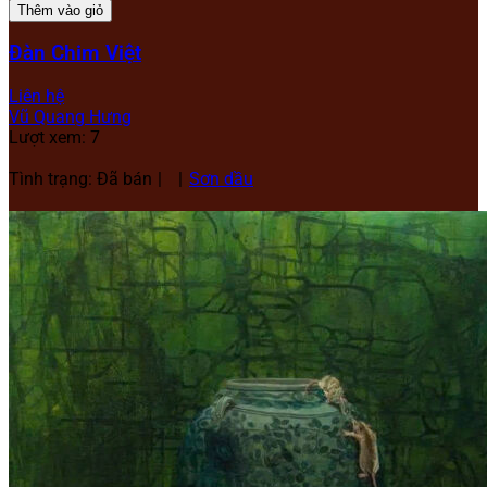
Thêm vào giỏ
Đàn Chim Việt
Liên hệ
Vũ Quang Hưng
Lượt xem: 7
Tình trạng: Đã bán
Sơn dầu