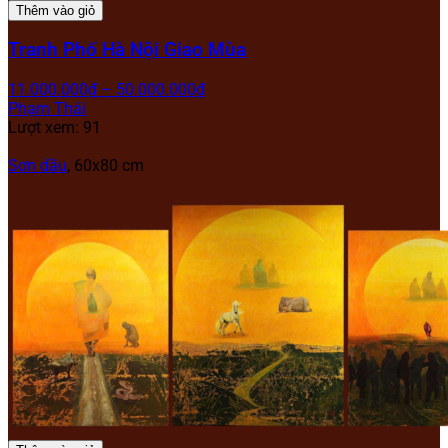
Thêm vào giỏ
Tranh Phố Hà Nội Giao Mùa
11.000.000
₫
–
50.000.000
₫
Phạm Thái
Lượt xem: 91
Sơn dầu
, 60x80 cm