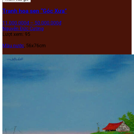
Tranh hoa sen “Góc Xưa”
11.000.000
₫
–
50.000.000
₫
Nguyễn Đức Cường
Lượt xem: 95
Màu nước
, 56x76cm