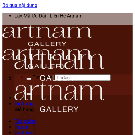
Bỏ qua nội dung
Lấy Mã Ưu Đãi - Liên Hệ Artnam
Tìm kiếm:
Giỏ hàng
Giỏ hàng
Tác phẩm
Họa sĩ
Chất liệu