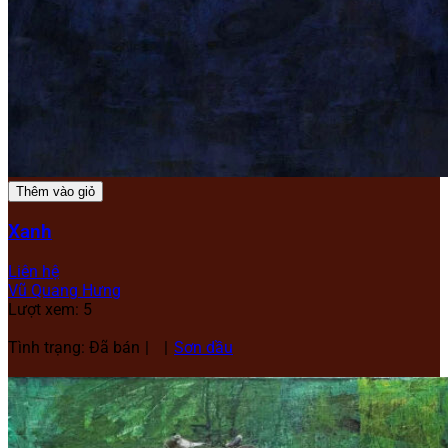
Thêm vào giỏ
Xanh
Liên hệ
Vũ Quang Hưng
Lượt xem: 5
Tình trạng: Đã bán
Sơn dầu