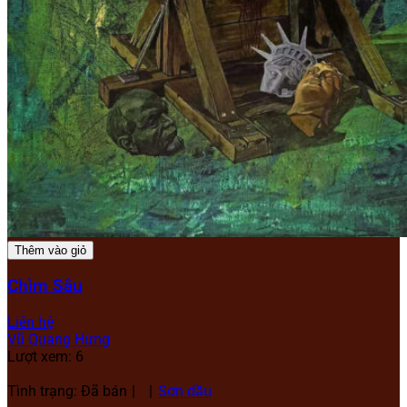
Thêm vào giỏ
Chìm Sâu
Liên hệ
Vũ Quang Hưng
Lượt xem: 6
Tình trạng: Đã bán
Sơn dầu