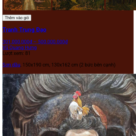
Thêm vào giỏ
Tranh Trung Đạo
301.000.000
₫
–
500.000.000
₫
Vũ Quang Hưng
Lượt xem: 81
Sơn dầu
, 150x190 cm, 130x162 cm (2 bức bên cạnh)