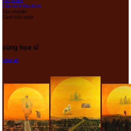
Tác phẩm
Liên hệ
0
Yêu thích
Câu chuyện
Cách bảo quản
cùng họa sĩ
View all