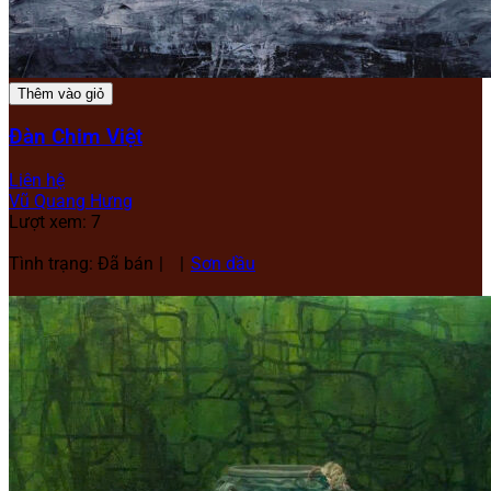
Thêm vào giỏ
Đàn Chim Việt
Liên hệ
Vũ Quang Hưng
Lượt xem: 7
Tình trạng: Đã bán
Sơn dầu