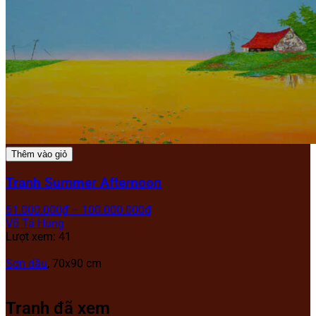
Thêm vào giỏ
Tranh Summer Afternoon
51.000.000
₫
–
100.000.000
₫
Võ Tá Hùng
Lượt xem: 41
Sơn dầu
, 70x90 cm
Tranh đã xem