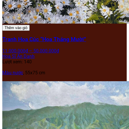
Thêm vào giỏ
Tranh Hoa Cúc “Hoa Tháng Mười”
11.000.000
₫
–
50.000.000
₫
Họa Sĩ Ẩn Danh
Lượt xem: 140
Màu nước
, 55x75 cm