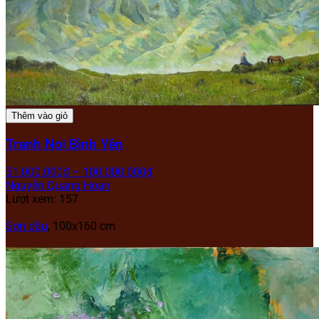
Thêm vào giỏ
Tranh Nơi Bình Yên
51.000.000
₫
–
100.000.000
₫
Nguyễn Quang Hoan
Lượt xem: 157
Sơn dầu
, 100x160 cm