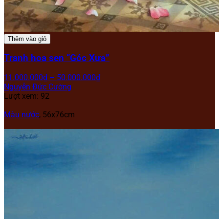
Thêm vào giỏ
Tranh hoa sen “Góc Xưa”
11.000.000
₫
–
50.000.000
₫
Nguyễn Đức Cường
Lượt xem: 92
Màu nước
, 56x76cm