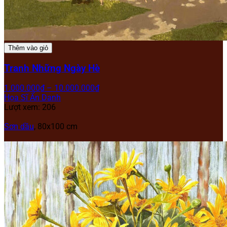
Thêm vào giỏ
Tranh Những Ngày Hè
1.000.000
₫
–
10.000.000
₫
Họa Sĩ Ẩn Danh
Lượt xem: 206
Sơn dầu
, 80x100 cm