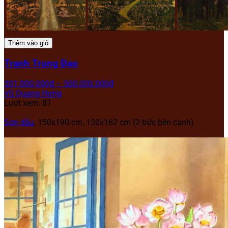
Thêm vào giỏ
Tranh Trung Đạo
301.000.000
₫
–
500.000.000
₫
Vũ Quang Hưng
Lượt xem: 81
Sơn dầu
, 150x190 cm, 130x162 cm (2 bức bên cạnh)