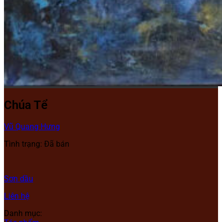
Chúa Tể
Vũ Quang Hưng
Tình trạng: Đã bán
Sơn dầu
Liên hệ
Danh mục: