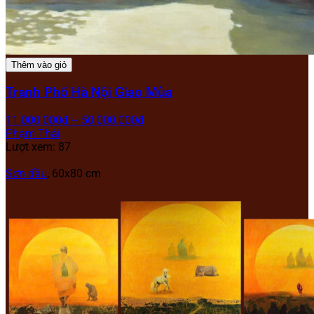
Thêm vào giỏ
Tranh Phố Hà Nội Giao Mùa
11.000.000
₫
–
50.000.000
₫
Phạm Thái
Lượt xem: 87
Sơn dầu
, 60x80 cm