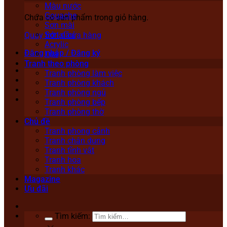
Màu nước
Gouache
Chưa có sản phẩm trong giỏ hàng.
Sơn mài
Sơn dầu
Quay trở lại cửa hàng
Acrylic
Đăng nhập / Đăng ký
Lụa
Tranh theo phòng
Tranh phòng làm việc
Tranh phòng khách
Tranh phòng ngủ
Tranh phòng bếp
Tranh phòng thờ
Chủ đề
Tranh phong cảnh
Tranh chân dung
Tranh tĩnh vật
Tranh hoa
Tranh khác
Magazine
Ưu đãi
Tìm kiếm: