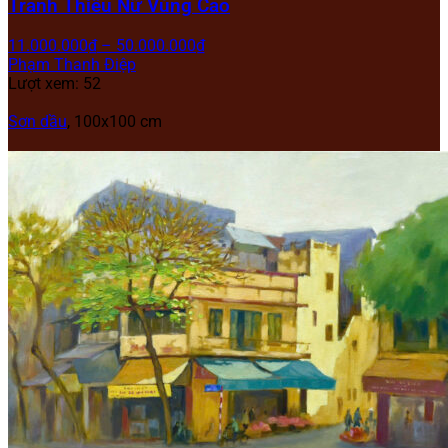
Tranh Thiếu Nữ Vùng Cao
11.000.000
₫
–
50.000.000
₫
Phạm Thanh Điệp
Lượt xem: 52
Sơn dầu
, 100x100 cm