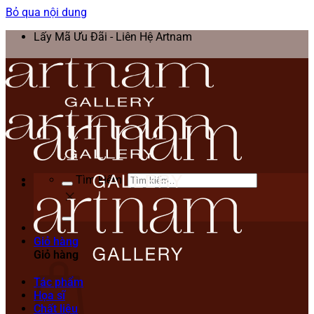
Bỏ qua nội dung
Lấy Mã Ưu Đãi - Liên Hệ Artnam
Tìm kiếm:
Giỏ hàng
Giỏ hàng
Tác phẩm
Họa sĩ
Chất liệu