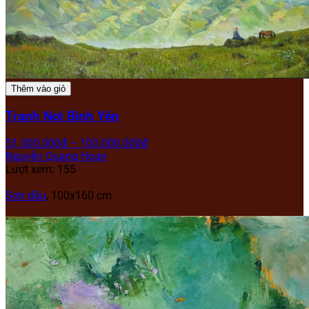
Thêm vào giỏ
Tranh Nơi Bình Yên
51.000.000
₫
–
100.000.000
₫
Nguyễn Quang Hoan
Lượt xem: 155
Sơn dầu
, 100x160 cm