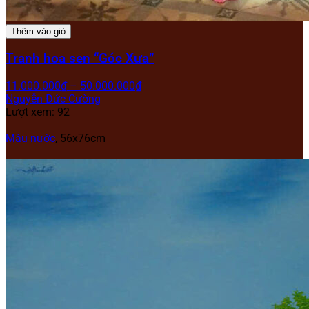
Thêm vào giỏ
Tranh hoa sen “Góc Xưa”
11.000.000
₫
–
50.000.000
₫
Nguyễn Đức Cường
Lượt xem: 92
Màu nước
, 56x76cm