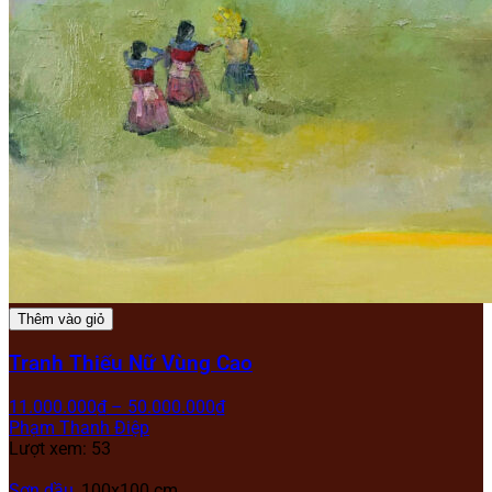
Thêm vào giỏ
Tranh Thiếu Nữ Vùng Cao
11.000.000
₫
–
50.000.000
₫
Phạm Thanh Điệp
Lượt xem: 53
Sơn dầu
, 100x100 cm