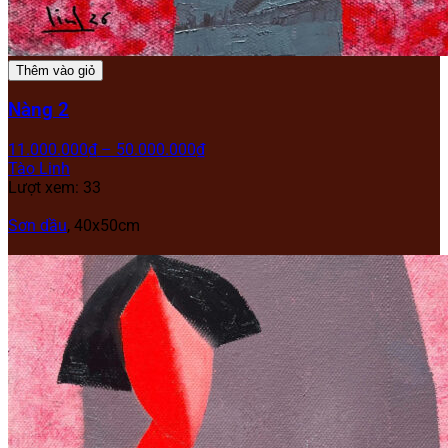
Thêm vào giỏ
Nàng 2
11.000.000
₫
–
50.000.000
₫
Tào Linh
Lượt xem: 33
Sơn dầu
,
40x50cm