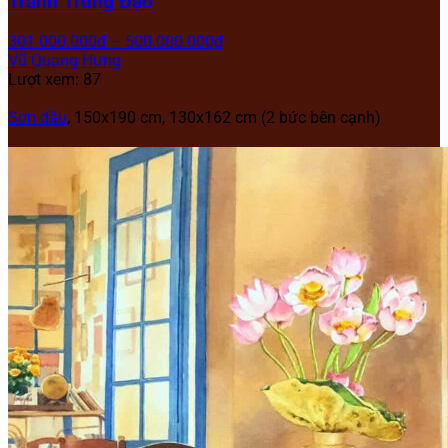
Tranh Trung Đạo
301.000.000
₫
–
500.000.000
₫
Vũ Quang Hưng
Lượt xem: 87
Sơn dầu
, 150x190 cm, 130x162 cm (2 bức bên cạnh)