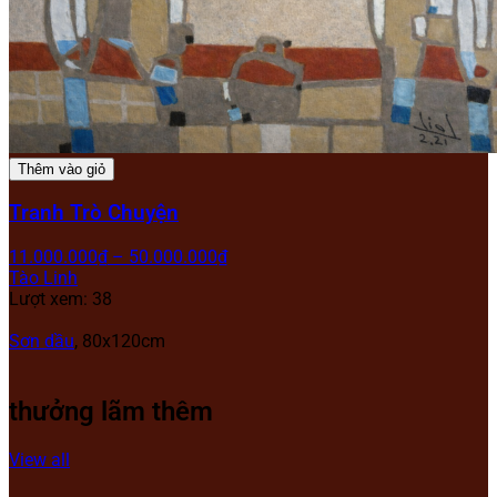
Thêm vào giỏ
Tranh Trò Chuyện
11.000.000
₫
–
50.000.000
₫
Tào Linh
Lượt xem: 38
Sơn dầu
, 80x120cm
thưởng lãm thêm
View all