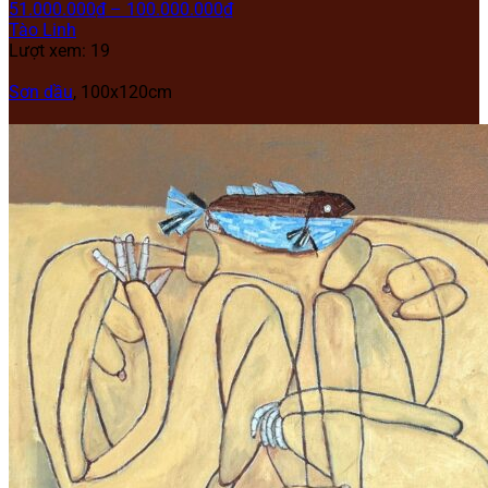
51.000.000
₫
–
100.000.000
₫
Tào Linh
Lượt xem: 19
Sơn dầu
,
100x120cm