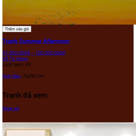
Thêm vào giỏ
Tranh Summer Afternoon
51.000.000
₫
–
100.000.000
₫
Võ Tá Hùng
Lượt xem: 43
Sơn dầu
, 70x90 cm
Tranh đã xem
View all