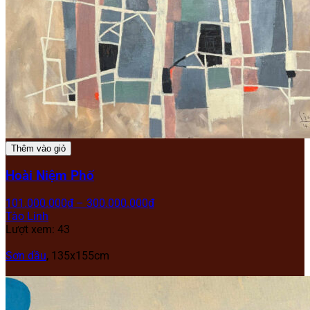
Thêm vào giỏ
Hoài Niệm Phố
101.000.000
₫
–
300.000.000
₫
Tào Linh
Lượt xem: 43
Sơn dầu
,
135x155cm