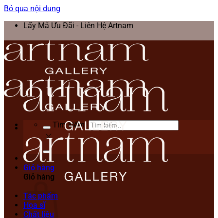
Bỏ qua nội dung
Lấy Mã Ưu Đãi - Liên Hệ Artnam
Tìm kiếm:
Giỏ hàng
Giỏ hàng
Tác phẩm
Họa sĩ
Chất liệu