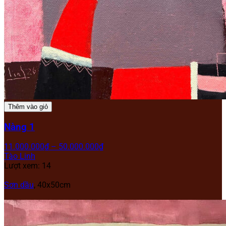
Thêm vào giỏ
Nàng 1
11.000.000
₫
–
50.000.000
₫
Tào Linh
Lượt xem: 14
Sơn dầu
,
40x50cm