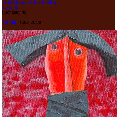
51.000.000
₫
–
100.000.000
₫
Tào Linh
Lượt xem: 48
Sơn dầu
,
100x120cm