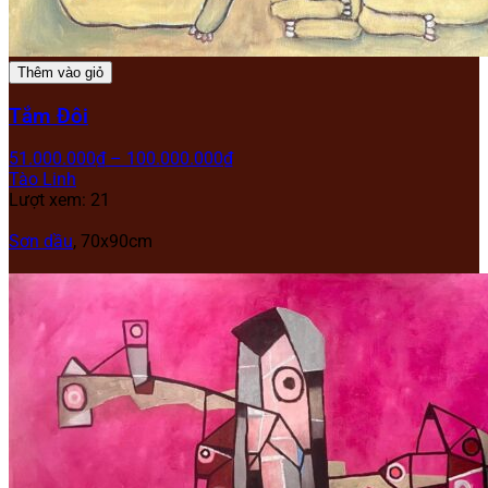
Thêm vào giỏ
Tắm Đôi
51.000.000
₫
–
100.000.000
₫
Tào Linh
Lượt xem: 21
Sơn dầu
,
70x90cm