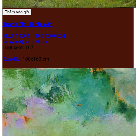
Thêm vào giỏ
Tranh Nơi Bình Yên
51.000.000
₫
–
100.000.000
₫
Nguyễn Quang Hoan
Lượt xem: 167
Sơn dầu
, 100x160 cm