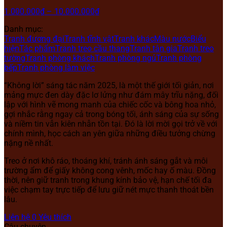
1.000.000
₫
–
10.000.000
₫
Danh mục:
Tranh đương đại
Tranh tĩnh vật
Tranh khác
Màu nước
Biểu
hiện
Tác phẩm
Tranh treo cầu thang
Tranh tân gia
Tranh treo
tường
Tranh phòng khách
Tranh phòng ngủ
Tranh phòng
bếp
Tranh phòng làm việc
“Không lời” sáng tác năm 2025, là một thế giới tối giản, nơi
mảng mực đen dày đặc lơ lửng như đám mây trĩu nặng, đối
lập với hình vẽ mong manh của chiếc cốc và bông hoa nhỏ,
gợi nhắc rằng ngay cả trong bóng tối, ánh sáng của sự sống
và niềm tin vẫn kiên nhẫn tồn tại. Đó là lời mời gọi trở về với
chính mình, học cách an yên giữa những điều tưởng chừng
nặng nề nhất.
Treo ở nơi khô ráo, thoáng khí, tránh ánh sáng gắt và môi
trường ẩm để giấy không cong vênh, mốc hay ố màu. Đồng
thời, nên giữ tranh trong khung kính bảo vệ, hạn chế tối đa
việc chạm tay trực tiếp để lưu giữ nét mực thanh thoát bền
lâu.
Liên hệ
0
Yêu thích
Câu chuyện