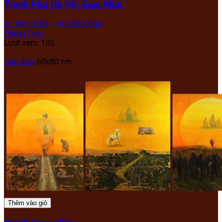
Tranh Phố Hà Nội Giao Mùa
11.000.000
₫
–
50.000.000
₫
Phạm Thái
Lượt xem: 100
Sơn dầu
, 60x80 cm
Thêm vào giỏ