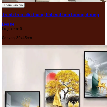
Thêm vào giỏ
Tranh treo cầu thang tĩnh vật hoa hướng dương
Liên hệ
Lượt xem: 0
Canvas, 30x45cm