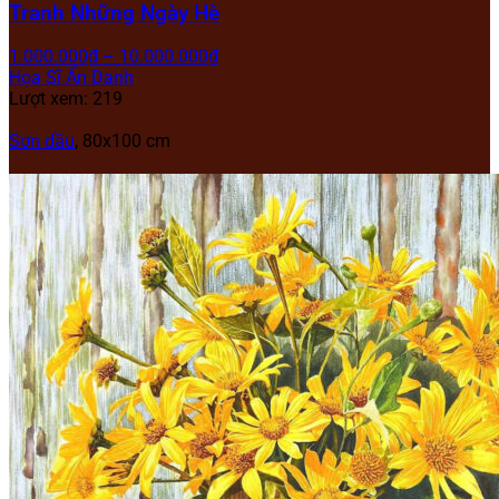
Tranh Những Ngày Hè
1.000.000
₫
–
10.000.000
₫
Họa Sĩ Ẩn Danh
Lượt xem: 219
Sơn dầu
, 80x100 cm