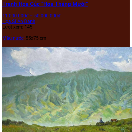
Tranh Hoa Cúc “Hoa Tháng Mười”
11.000.000
₫
–
50.000.000
₫
Họa Sĩ Ẩn Danh
Lượt xem: 145
Màu nước
, 55x75 cm