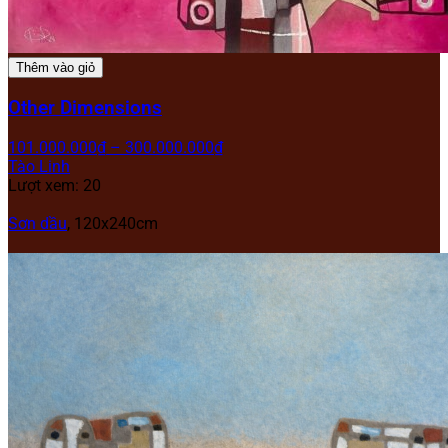
Thêm vào giỏ
Other Dimensions
101.000.000
₫
–
300.000.000
₫
Tào Linh
Lượt xem: 20
Sơn dầu
,
120x240cm