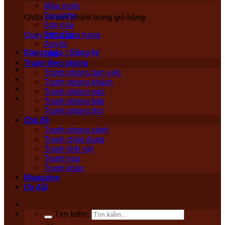
Màu nước
Gouache
Chưa có sản phẩm trong giỏ hàng.
Sơn mài
Sơn dầu
Quay trở lại cửa hàng
Acrylic
Đăng nhập / Đăng ký
Lụa
Tranh theo phòng
Tranh phòng làm việc
Tranh phòng khách
Tranh phòng ngủ
Tranh phòng bếp
Tranh phòng thờ
Chủ đề
Tranh phong cảnh
Tranh chân dung
Tranh tĩnh vật
Tranh hoa
Tranh khác
Magazine
Ưu đãi
Tìm kiếm: