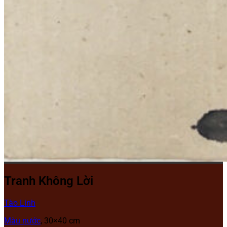
Tranh Không Lời
Tào Linh
Màu nước
, 30×40 cm