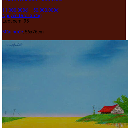
11.000.000
₫
–
50.000.000
₫
Nguyễn Đức Cường
Lượt xem: 95
Màu nước
, 56x76cm