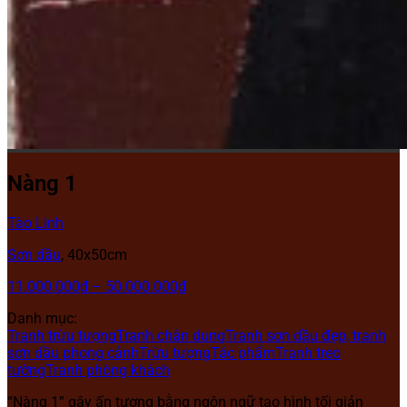
Nàng 1
Tào Linh
Sơn dầu
,
40x50cm
11.000.000
₫
–
50.000.000
₫
Danh mục:
Tranh trừu tượng
Tranh chân dung
Tranh sơn dầu đẹp, tranh
sơn dầu phong cảnh
Trừu tượng
Tác phẩm
Tranh treo
tường
Tranh phòng khách
“Nàng 1” gây ấn tượng bằng ngôn ngữ tạo hình tối giản