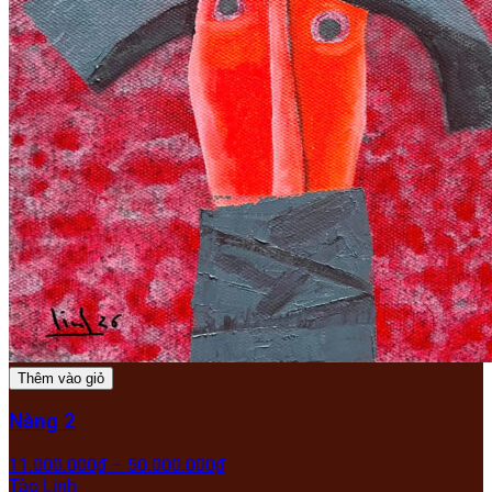
Thêm vào giỏ
Nàng 2
11.000.000
₫
–
50.000.000
₫
Tào Linh