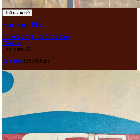
Thêm vào giỏ
Hoài Niệm Phố
101.000.000
₫
–
300.000.000
₫
Tào Linh
Lượt xem: 43
Sơn dầu
,
135x155cm