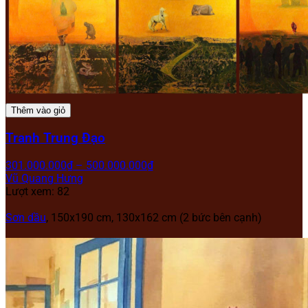
Thêm vào giỏ
Tranh Trung Đạo
301.000.000
₫
–
500.000.000
₫
Vũ Quang Hưng
Lượt xem: 82
Sơn dầu
, 150x190 cm, 130x162 cm (2 bức bên cạnh)