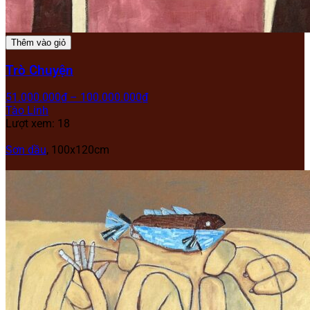
Thêm vào giỏ
Trò Chuyện
51.000.000
₫
–
100.000.000
₫
Tào Linh
Lượt xem: 18
Sơn dầu
,
100x120cm