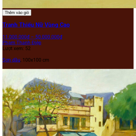
Thêm vào giỏ
Tranh Thiếu Nữ Vùng Cao
11.000.000
₫
–
50.000.000
₫
Phạm Thanh Điệp
Lượt xem: 52
Sơn dầu
, 100x100 cm