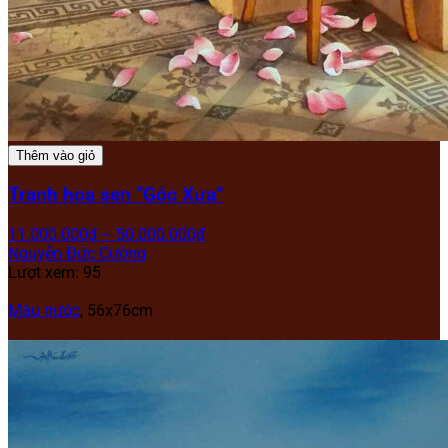
Thêm vào giỏ
Tranh hoa sen “Góc Xưa”
11.000.000
₫
–
50.000.000
₫
Nguyễn Đức Cường
Lượt xem: 95
Màu nước
, 56x76cm