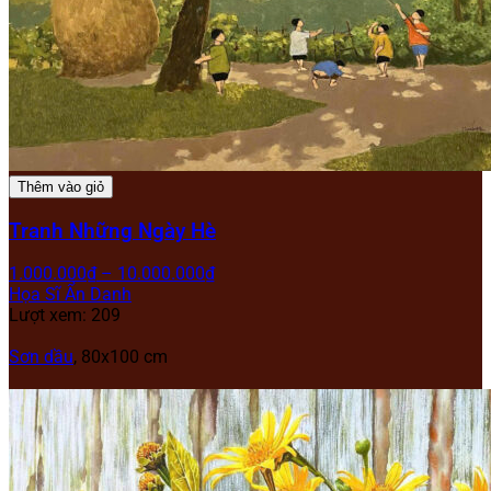
Thêm vào giỏ
Tranh Những Ngày Hè
1.000.000
₫
–
10.000.000
₫
Họa Sĩ Ẩn Danh
Lượt xem: 209
Sơn dầu
, 80x100 cm