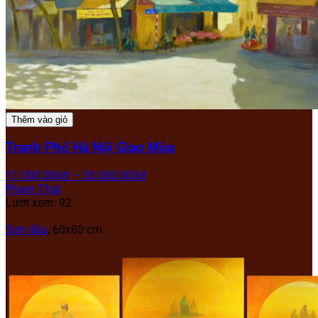
Thêm vào giỏ
Tranh Phố Hà Nội Giao Mùa
11.000.000
₫
–
50.000.000
₫
Phạm Thái
Lượt xem: 92
Sơn dầu
, 60x80 cm