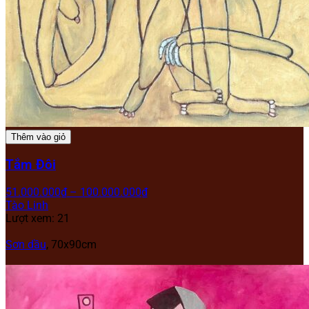
Thêm vào giỏ
Tắm Đôi
51.000.000
₫
–
100.000.000
₫
Tào Linh
Lượt xem: 21
Sơn dầu
,
70x90cm