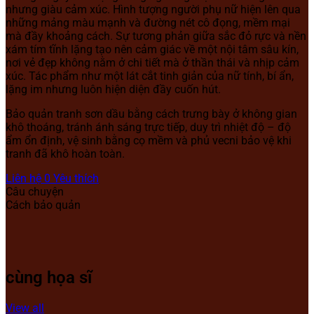
nhưng giàu cảm xúc. Hình tượng người phụ nữ hiện lên qua
những mảng màu mạnh và đường nét cô đọng, mềm mại
mà đầy khoảng cách. Sự tương phản giữa sắc đỏ rực và nền
xám tím tĩnh lặng tạo nên cảm giác về một nội tâm sâu kín,
nơi vẻ đẹp không nằm ở chi tiết mà ở thần thái và nhịp cảm
xúc. Tác phẩm như một lát cắt tinh giản của nữ tính, bí ẩn,
lặng im nhưng luôn hiện diện đầy cuốn hút.
Bảo quản tranh sơn dầu bằng cách trưng bày ở không gian
khô thoáng, tránh ánh sáng trực tiếp, duy trì nhiệt độ – độ
ẩm ổn định, vệ sinh bằng cọ mềm và phủ vecni bảo vệ khi
tranh đã khô hoàn toàn.
Liên hệ
0
Yêu thích
Câu chuyện
Cách bảo quản
cùng họa sĩ
View all