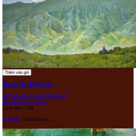
Thêm vào giỏ
Tranh Nơi Bình Yên
51.000.000
₫
–
100.000.000
₫
Nguyễn Quang Hoan
Lượt xem: 158
Sơn dầu
, 100x160 cm