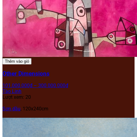
Thêm vào giỏ
Other Dimensions
101.000.000
₫
–
300.000.000
₫
Tào Linh
Lượt xem: 20
Sơn dầu
,
120x240cm