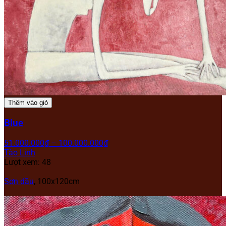
Thêm vào giỏ
Blue
51.000.000
₫
–
100.000.000
₫
Tào Linh
Lượt xem: 48
Sơn dầu
,
100x120cm