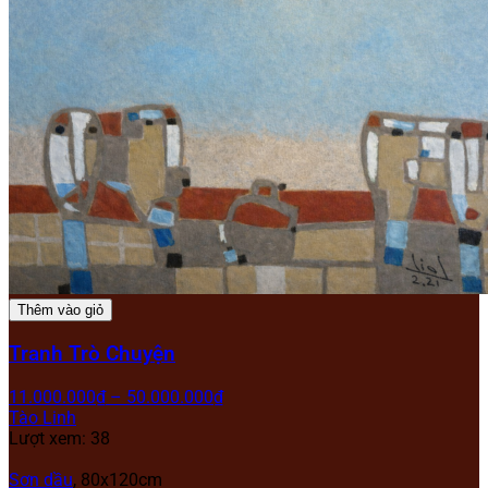
Thêm vào giỏ
Tranh Trò Chuyện
11.000.000
₫
–
50.000.000
₫
Tào Linh
Lượt xem: 38
Sơn dầu
, 80x120cm