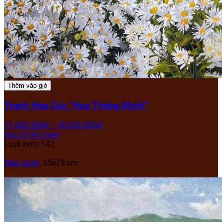
Thêm vào giỏ
Tranh Hoa Cúc “Hoa Tháng Mười”
11.000.000
₫
–
50.000.000
₫
Họa Sĩ Ẩn Danh
Lượt xem: 142
Màu nước
, 55x75 cm