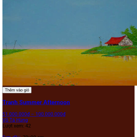
Thêm vào giỏ
Tranh Summer Afternoon
51.000.000
₫
–
100.000.000
₫
Võ Tá Hùng
Lượt xem: 42