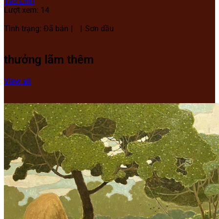
Tào Linh
Lượt xem: 14
Tình trạng: Đã bán
Sơn dầu
thưởng lãm thêm
View all