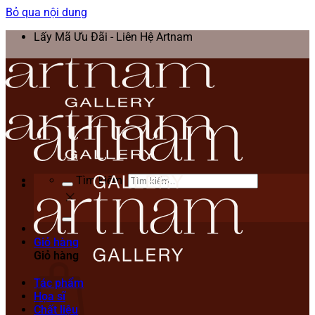
Bỏ qua nội dung
Lấy Mã Ưu Đãi - Liên Hệ Artnam
Tìm kiếm:
Giỏ hàng
Giỏ hàng
Tác phẩm
Họa sĩ
Chất liệu