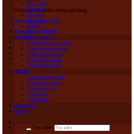
Màu nước
Gouache
Chưa có sản phẩm trong giỏ hàng.
Sơn mài
Sơn dầu
Quay trở lại cửa hàng
Acrylic
Đăng nhập / Đăng ký
Lụa
Tranh theo phòng
Tranh phòng làm việc
Tranh phòng khách
Tranh phòng ngủ
Tranh phòng bếp
Tranh phòng thờ
Chủ đề
Tranh phong cảnh
Tranh chân dung
Tranh tĩnh vật
Tranh hoa
Tranh khác
Magazine
Ưu đãi
Tìm kiếm: