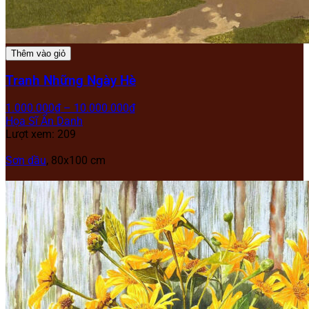
Thêm vào giỏ
Tranh Những Ngày Hè
1.000.000
₫
–
10.000.000
₫
Họa Sĩ Ẩn Danh
Lượt xem: 209
Sơn dầu
, 80x100 cm