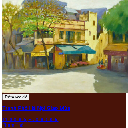
Thêm vào giỏ
Tranh Phố Hà Nội Giao Mùa
11.000.000
₫
–
50.000.000
₫
Phạm Thái