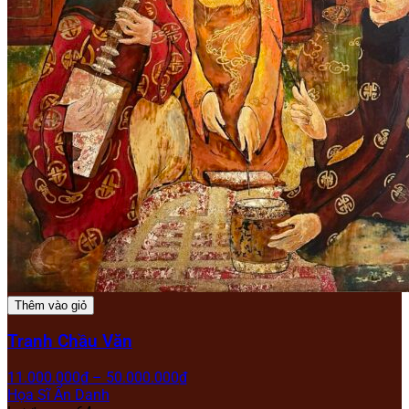
Thêm vào giỏ
Tranh Chầu Văn
11.000.000
₫
–
50.000.000
₫
Họa Sĩ Ẩn Danh