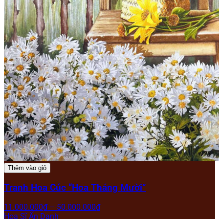
Thêm vào giỏ
Tranh Hoa Cúc “Hoa Tháng Mười”
11.000.000
₫
–
50.000.000
₫
Họa Sĩ Ẩn Danh