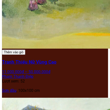
Thêm vào giỏ
Tranh Thiếu Nữ Vùng Cao
11.000.000
₫
–
50.000.000
₫
Phạm Thanh Điệp
Lượt xem: 52
Sơn dầu
, 100x100 cm