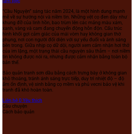
làm việc
“Cầu Nguyện” sáng tác năm 2024, là một hình dung mạnh
mẽ về sự hướng nội và niềm tin. Những vệt cọ đen dày như
khung đỡ của linh hồn, bao trùm lên các mảng màu xám,
xanh, vàng và cam đang chuyển động hỗn độn. Cấu trúc
hình khối gợi cảm giác của mái vòm hay không gian thờ
phụng, nơi con người đối diện với sự yếu đuối và ánh sáng
bên trong. Giữa nhịp cọ dữ dội, người xem cảm nhận hơi thở
của im lặng, một trạng thái cầu nguyện sâu thẳm – nơi niềm
tin không được nói ra, nhưng được cảm nhận bằng toàn bộ
bản thể.
Bảo quản tranh sơn dầu bằng cách trưng bày ở không gian
khô thoáng, tránh ánh sáng trực tiếp, duy trì nhiệt độ – độ
ẩm ổn định, vệ sinh bằng cọ mềm và phủ vecni bảo vệ khi
tranh đã khô hoàn toàn.
Liên hệ
0
Yêu thích
Câu chuyện
Cách bảo quản