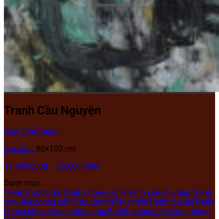
Tranh Cầu Nguyện
Họa Sĩ Ẩn Danh
Sơn dầu
, 80×100 cm
11.000.000
₫
–
50.000.000
₫
Danh mục:
Tranh đương đại
Tranh phong cảnh
Tranh sơn dầu đẹp, tranh
sơn dầu phong cảnh
Trừu tượng
Tác phẩm
Tranh tân gia
Tranh
phòng khách
Tranh phòng ngủ
Tranh phòng bếp
Tranh phòng