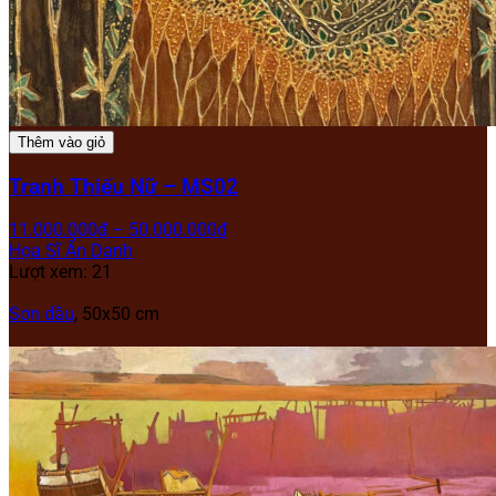
Thêm vào giỏ
Tranh Thiếu Nữ – MS02
11.000.000
₫
–
50.000.000
₫
Họa Sĩ Ẩn Danh
Lượt xem: 21
Sơn dầu
, 50x50 cm