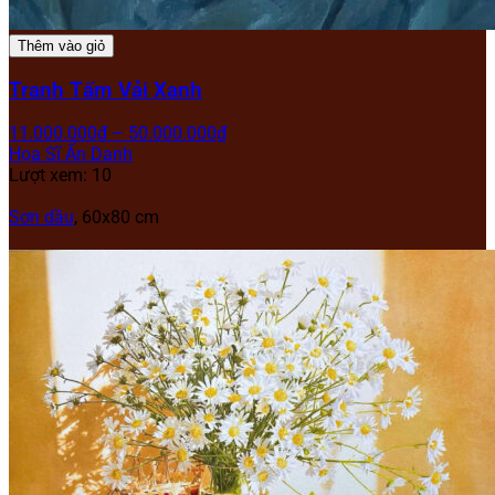
Thêm vào giỏ
Tranh Tấm Vải Xanh
11.000.000
₫
–
50.000.000
₫
Họa Sĩ Ẩn Danh
Lượt xem: 10
Sơn dầu
, 60x80 cm