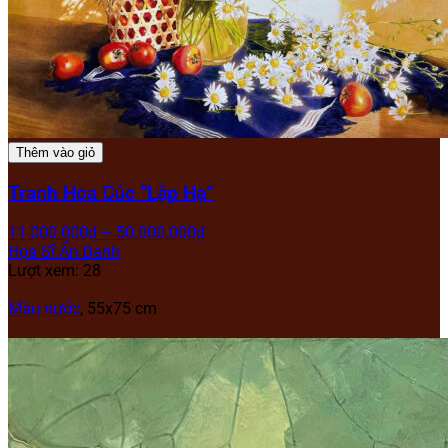
Thêm vào giỏ
Tranh Hoa Cúc “Lập Hạ”
11.000.000
₫
–
50.000.000
₫
Họa Sĩ Ẩn Danh
Lượt xem: 28
Màu nước
, 55x75 cm