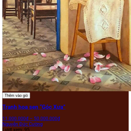
Thêm vào giỏ
Tranh hoa sen “Góc Xưa”
11.000.000
₫
–
50.000.000
₫
Nguyễn Đức Cường
Lượt xem: 95