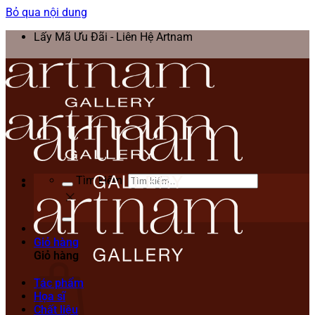
Bỏ qua nội dung
Lấy Mã Ưu Đãi - Liên Hệ Artnam
Tìm kiếm:
Giỏ hàng
Giỏ hàng
Tác phẩm
Họa sĩ
Chất liệu