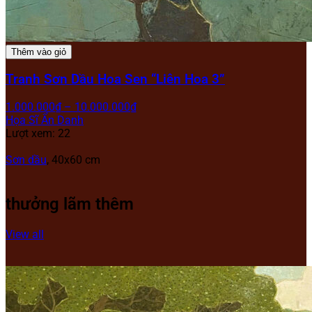
Thêm vào giỏ
Tranh Sơn Dầu Hoa Sen “Liên Hoa 3”
1.000.000
₫
–
10.000.000
₫
Họa Sĩ Ẩn Danh
Lượt xem: 22
Sơn dầu
, 40x60 cm
thưởng lãm thêm
View all