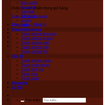
Màu nước
Gouache
Chưa có sản phẩm trong giỏ hàng.
Sơn mài
Sơn dầu
Quay trở lại cửa hàng
Acrylic
Đăng nhập / Đăng ký
Lụa
Tranh theo phòng
Tranh phòng làm việc
Tranh phòng khách
Tranh phòng ngủ
Tranh phòng bếp
Tranh phòng thờ
Chủ đề
Tranh phong cảnh
Tranh chân dung
Tranh tĩnh vật
Tranh hoa
Tranh khác
Magazine
Ưu đãi
Tìm kiếm: