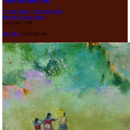
Tranh Nơi Bình Yên
51.000.000
₫
–
100.000.000
₫
Nguyễn Quang Hoan
Lượt xem: 158
Sơn dầu
, 100x160 cm