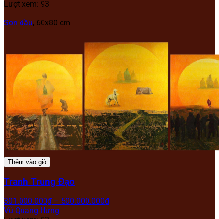
Lượt xem: 93
Sơn dầu
, 60x80 cm
Thêm vào giỏ
Tranh Trung Đạo
301.000.000
₫
–
500.000.000
₫
Vũ Quang Hưng