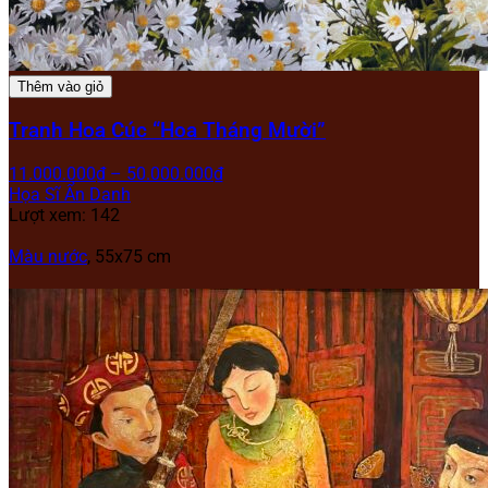
Thêm vào giỏ
Tranh Hoa Cúc “Hoa Tháng Mười”
11.000.000
₫
–
50.000.000
₫
Họa Sĩ Ẩn Danh
Lượt xem: 142
Màu nước
, 55x75 cm