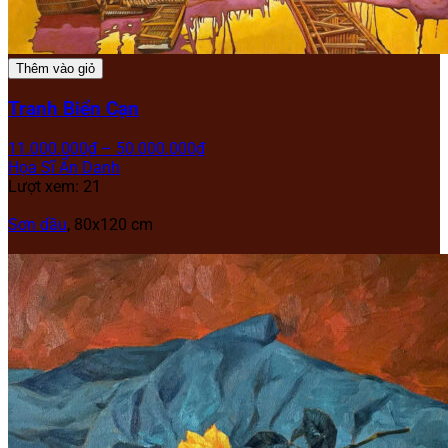
Thêm vào giỏ
Tranh Biển Cạn
11.000.000
₫
–
50.000.000
₫
Họa Sĩ Ẩn Danh
Lượt xem: 21
Sơn dầu
, 80x120 cm