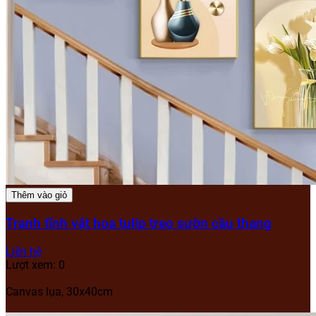
Thêm vào giỏ
Tranh tĩnh vật hoa tulip treo sườn cầu thang
Liên hệ
Lượt xem: 0
Canvas lụa, 30x40cm