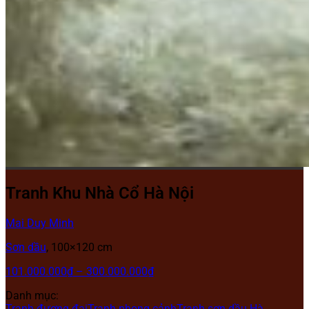
Tranh Khu Nhà Cổ Hà Nội
Mai Duy Minh
Sơn dầu
, 100×120 cm
101.000.000
₫
–
300.000.000
₫
Danh mục:
Tranh đương đại
Tranh phong cảnh
Tranh sơn dầu Hà