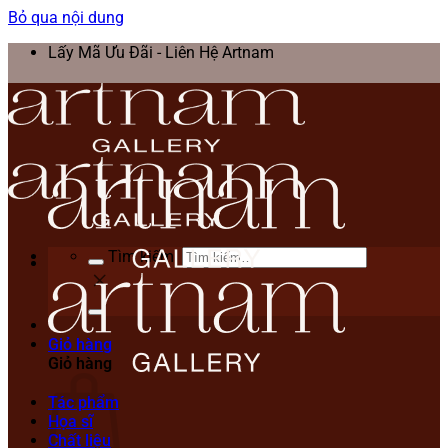
Bỏ qua nội dung
Lấy Mã Ưu Đãi - Liên Hệ Artnam
Tìm kiếm:
Giỏ hàng
Giỏ hàng
Tác phẩm
Họa sĩ
Chất liệu