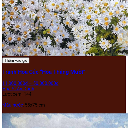
Thêm vào giỏ
Tranh Hoa Cúc “Hoa Tháng Mười”
11.000.000
₫
–
50.000.000
₫
Họa Sĩ Ẩn Danh
Lượt xem: 144
Màu nước
, 55x75 cm