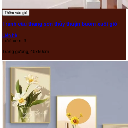
Thêm vào giỏ
Tranh cầu thang sơn thủy thuận buồm xuôi gió
Liên hệ
Lượt xem: 3
Tráng gương, 40x60cm