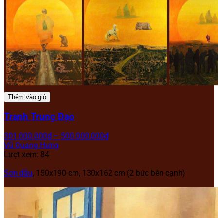
Thêm vào giỏ
Tranh Trung Đạo
301.000.000
₫
–
500.000.000
₫
Vũ Quang Hưng
Lượt xem: 84
Sơn dầu
, 150x190 cm, 130x162 cm (2 bức bên cạnh)