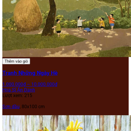
Thêm vào giỏ
Tranh Những Ngày Hè
1.000.000
₫
–
10.000.000
₫
Họa Sĩ Ẩn Danh
Lượt xem: 215
Sơn dầu
, 80x100 cm