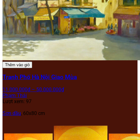
Thêm vào giỏ
Tranh Phố Hà Nội Giao Mùa
11.000.000
₫
–
50.000.000
₫
Phạm Thái
Lượt xem: 97
Sơn dầu
, 60x80 cm