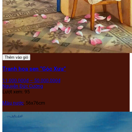
Thêm vào giỏ
Tranh hoa sen “Góc Xưa”
11.000.000
₫
–
50.000.000
₫
Nguyễn Đức Cường
Lượt xem: 95
Màu nước
, 56x76cm