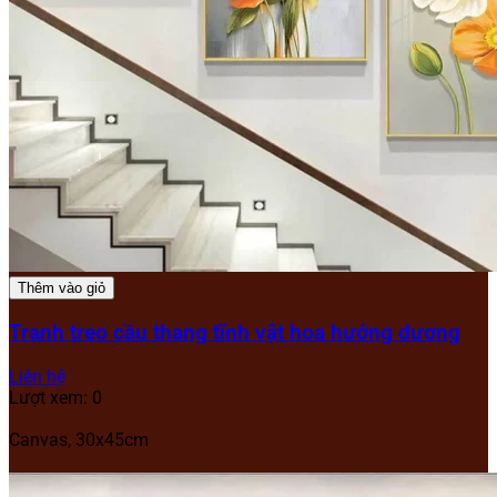
Thêm vào giỏ
Tranh treo cầu thang tĩnh vật hoa hướng dương
Liên hệ
Lượt xem: 0
Canvas, 30x45cm