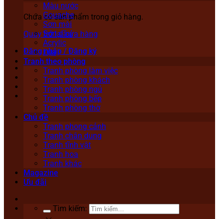
Màu nước
Gouache
Chưa có sản phẩm trong giỏ hàng.
Sơn mài
Sơn dầu
Quay trở lại cửa hàng
Acrylic
Đăng nhập / Đăng ký
Lụa
Tranh theo phòng
Tranh phòng làm việc
Tranh phòng khách
Tranh phòng ngủ
Tranh phòng bếp
Tranh phòng thờ
Chủ đề
Tranh phong cảnh
Tranh chân dung
Tranh tĩnh vật
Tranh hoa
Tranh khác
Magazine
Ưu đãi
Tìm kiếm: