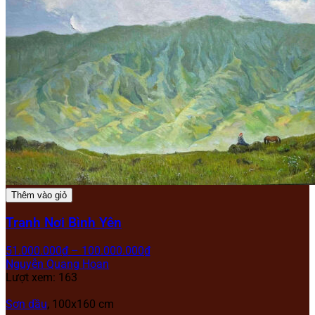
Thêm vào giỏ
Tranh Nơi Bình Yên
51.000.000
₫
–
100.000.000
₫
Nguyễn Quang Hoan
Lượt xem: 163
Sơn dầu
, 100x160 cm