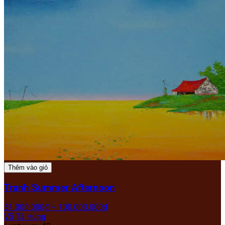
Thêm vào giỏ
Tranh Summer Afternoon
51.000.000
₫
–
100.000.000
₫
Võ Tá Hùng