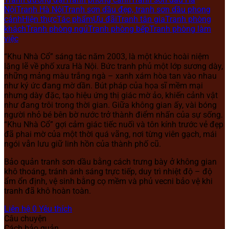
Nội
Tranh Hà Nội
Tranh sơn dầu đẹp, tranh sơn dầu phong
cảnh
Hiện thực
Tác phẩm
Ưu đãi
Tranh tân gia
Tranh phòng
khách
Tranh phòng ngủ
Tranh phòng bếp
Tranh phòng làm
việc
“Khu Nhà Cổ” sáng tác năm 2003, là một khúc hoài niệm
lặng lẽ về phố xưa Hà Nội. Bức tranh phủ một lớp sương dày,
những mảng màu trắng ngà – xanh xám hòa tan vào nhau
như ký ức đang mờ dần. Bút pháp của họa sĩ mềm mại
nhưng dày đặc, tạo hiệu ứng thị giác mờ ảo, khiến cảnh vật
như đang trôi trong thời gian. Giữa không gian ấy, vài bóng
người nhỏ bé bên bờ nước trở thành điểm nhấn của sự sống.
“Khu Nhà Cổ” gợi cảm giác tiếc nuối và tôn kính trước vẻ đẹp
đã phai mờ của một thời quá vãng, nơi từng viên gạch, mái
ngói vẫn lưu giữ linh hồn của thành phố cũ.
Bảo quản tranh sơn dầu bằng cách trưng bày ở không gian
khô thoáng, tránh ánh sáng trực tiếp, duy trì nhiệt độ – độ
ẩm ổn định, vệ sinh bằng cọ mềm và phủ vecni bảo vệ khi
tranh đã khô hoàn toàn.
Liên hệ
0
Yêu thích
Câu chuyện
Cách bảo quản