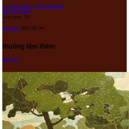
101.000.000
₫
–
300.000.000
₫
Mai Duy Minh
Lượt xem: 13
Sơn dầu
, 80
x100 cm
thưởng lãm thêm
View all