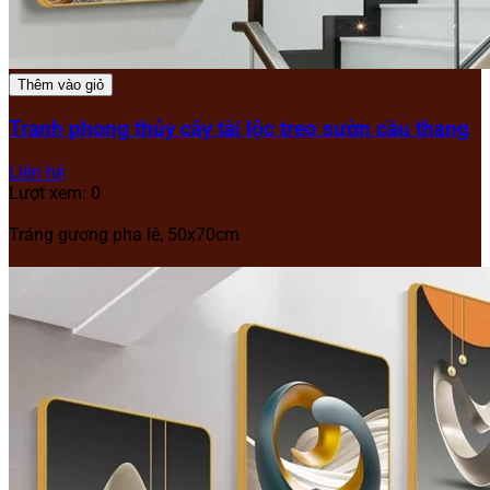
Thêm vào giỏ
Tranh phong thủy cây tài lộc treo sườn cầu thang
Liên hệ
Lượt xem: 0
Tráng gương pha lê, 50x70cm