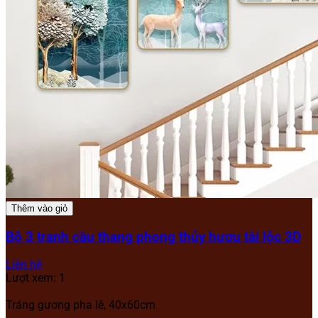
Thêm vào giỏ
Bộ 3 tranh cầu thang phong thủy hươu tài lộc 3D
Liên hệ
Lượt xem: 1
Tráng gương pha lê, 40x60cm