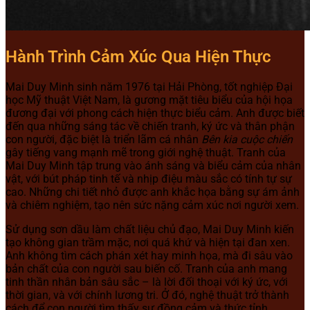
Hành Trình Cảm Xúc Qua Hiện Thực
Mai Duy Minh sinh năm 1976 tại Hải Phòng, tốt nghiệp Đại
học Mỹ thuật Việt Nam, là gương mặt tiêu biểu của hội họa
đương đại với phong cách hiện thực biểu cảm. Anh được biết
đến qua những sáng tác về chiến tranh, ký ức và thân phận
con người, đặc biệt là triển lãm cá nhân
Bên kia cuộc chiến
gây tiếng vang mạnh mẽ trong giới nghệ thuật. Tranh của
Mai Duy Minh tập trung vào ánh sáng và biểu cảm của nhân
vật, với bút pháp tinh tế và nhịp điệu màu sắc có tính tự sự
cao. Những chi tiết nhỏ được anh khắc họa bằng sự ám ảnh
và chiêm nghiệm, tạo nên sức nặng cảm xúc nơi người xem.
Sử dụng sơn dầu làm chất liệu chủ đạo, Mai Duy Minh kiến
tạo không gian trầm mặc, nơi quá khứ và hiện tại đan xen.
Anh không tìm cách phán xét hay minh họa, mà đi sâu vào
bản chất của con người sau biến cố. Tranh của anh mang
tinh thần nhân bản sâu sắc – là lời đối thoại với ký ức, với
thời gian, và với chính lương tri. Ở đó, nghệ thuật trở thành
cách để con người tìm thấy sự đồng cảm và thức tỉnh.