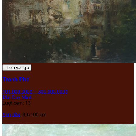
Thêm vào giỏ
Tranh Phố
101.000.000
₫
–
300.000.000
₫
Mai Duy Minh
Lượt xem: 13
Sơn dầu
, 80
x100 cm