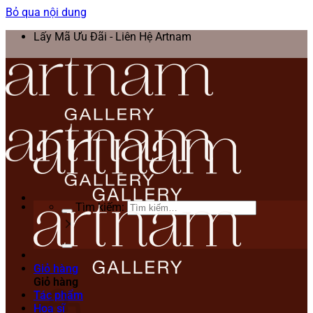
Bỏ qua nội dung
Lấy Mã Ưu Đãi - Liên Hệ Artnam
Tìm kiếm:
Giỏ hàng
Giỏ hàng
Tác phẩm
Họa sĩ