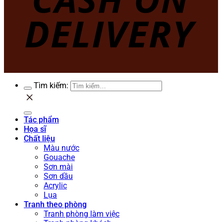
Tìm kiếm:
Tác phẩm
Họa sĩ
Chất liệu
Màu nước
Gouache
Sơn mài
Sơn dầu
Acrylic
Lụa
Tranh theo phòng
Tranh phòng làm việc