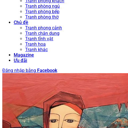
Tranh phòng khách
Tranh phòng ngủ
Tranh phòng bếp
Tranh phòng thờ
Chủ đề
Tranh phong cảnh
Tranh chân dung
Tranh tĩnh vật
Tranh hoa
Tranh khác
Magazine
Ưu đãi
Đăng nhập bằng
Facebook