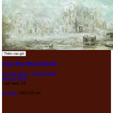
Thêm vào giỏ
Tranh Khu Nhà Cổ Hà Nội
101.000.000
₫
–
300.000.000
₫
Mai Duy Minh
Lượt xem: 23
Sơn dầu
, 100x120 cm