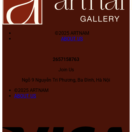
©2025 ARTNAM
ABOUT US
2657158763
Join Us
Ngõ 9 Nguyễn Tri Phương, Ba Đình, Hà Nội
©2025 ARTNAM
ABOUT US