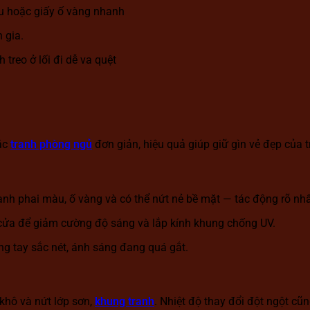
àu hoặc giấy ố vàng nhanh
 gia.
treo ở lối đi dễ va quệt
ặc
tranh phòng ngủ
đơn giản, hiệu quả giúp giữ gìn vẻ đẹp của tr
nhanh phai màu, ố vàng và có thể nứt nẻ bề mặt — tác động rõ nhấ
 cửa để giảm cường độ sáng và lắp kính khung chống UV.
ng tay sắc nét, ánh sáng đang quá gắt.
khô và nứt lớp sơn,
khung tranh
. Nhiệt độ thay đổi đột ngột cũn