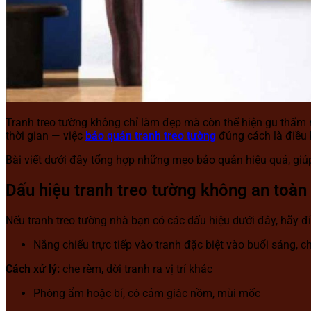
Tranh treo tường không chỉ làm đẹp mà còn thể hiện gu thẩm m
thời gian — việc
bảo quản tranh treo tường
đúng cách là điều 
Bài viết dưới đây tổng hợp những mẹo bảo quản hiệu quả, giúp
Dấu hiệu tranh treo tường không an toàn
Nếu tranh treo tường nhà bạn có các dấu hiệu dưới đây, hãy đi
Nắng chiếu trực tiếp vào tranh đặc biệt vào buổi sáng, c
Cách xử lý:
che rèm, dời tranh ra vị trí khác
Phòng ẩm hoặc bí, có cảm giác nồm, mùi mốc