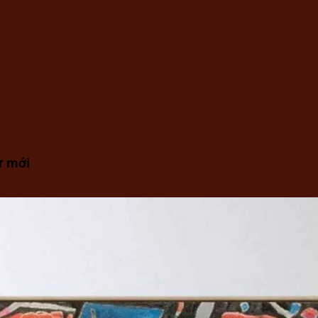
ư mới