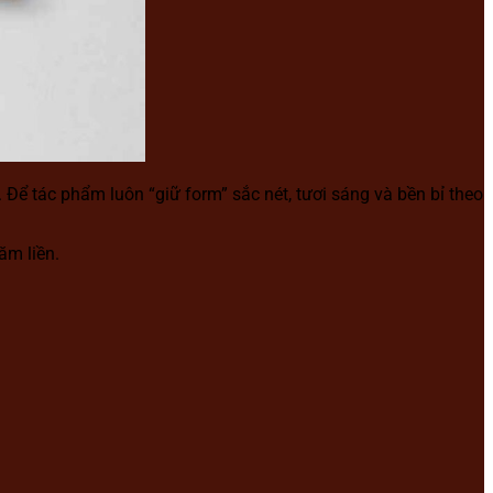
Để tác phẩm luôn “giữ form” sắc nét, tươi sáng và bền bỉ theo
ăm liền.