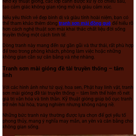
Nhờ kỹ thuật gióng, các lớp cảnh được xử lý có chiều sâu,
tạo cảm giác không gian rộng mở và giàu cảm xúc.
Nếu yêu thích vẻ đẹp bình dị và giàu tính hoài niệm, bạn có
thể tham khảo thêm dòng
tranh sơn mài đồng quê
để hiểu rõ
hơn cách nghệ thuật sơn mài khai thác chất liệu đời sống
truyền thống một cách tinh tế.
Dòng tranh này mang đến sự gần gũi và thư thái, rất phù hợp
để treo trong phòng khách, phòng làm việc hoặc những
không gian cần sự cân bằng và nhẹ nhàng.
Tranh sơn mài gióng đề tài truyền thống – tâm
linh
Với các hình ảnh như tứ quý, hoa sen, Phật hay linh vật, tranh
sơn mài gióng đề tài truyền thống – tâm linh thể hiện rõ nét
giá trị văn hóa và tinh thần. Kỹ thuật gióng giúp bố cục tranh
trở nên hài hòa, trang nghiêm nhưng không nặng nề.
Những bức tranh này thường được lựa chọn để gợi yếu tố
phong thủy, mang ý nghĩa may mắn, an yên và cân bằng cho
không gian sống.