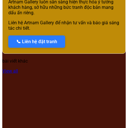
Artnam Gallery luôn sẵn sàng hiện thực hóa ý tưởng
khách hàng, sở hữu những bức tranh độc bản mang
dấu ấn riêng.
Liên hệ Artnam Gallery để nhận tư vấn và báo giá sáng
tác chi tiết.
📞 Liên hệ đặt tranh
bài viết khác
View all