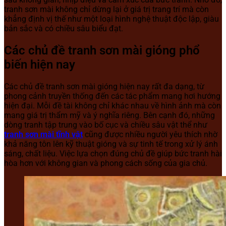
tranh sơn mài không chỉ dừng lại ở giá trị trang trí mà còn
khẳng định vị thế như một loại hình nghệ thuật độc lập, giàu
bản sắc và có chiều sâu biểu đạt.
Các chủ đề tranh sơn mài gióng phổ
biến hiện nay
Các chủ đề tranh sơn mài gióng hiện nay rất đa dạng, từ
phong cảnh truyền thống đến các tác phẩm mang hơi hướng
hiện đại. Mỗi đề tài không chỉ khác nhau về hình ảnh mà còn
mang giá trị thẩm mỹ và ý nghĩa riêng. Bên cạnh đó, những
dòng tranh tập trung vào bố cục và chiều sâu vật thể như
tranh sơn mài tĩnh vật
cũng được nhiều người yêu thích nhờ
khả năng tôn lên kỹ thuật gióng và sự tinh tế trong xử lý ánh
sáng, chất liệu. Việc lựa chọn đúng chủ đề giúp bức tranh hài
hòa hơn với không gian và phong cách sống của gia chủ.