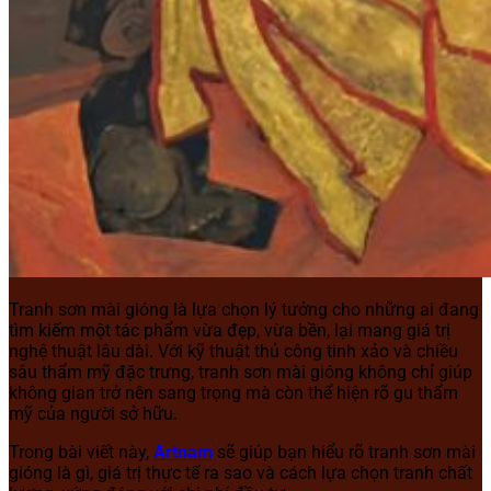
Tranh sơn mài gióng là lựa chọn lý tưởng cho những ai đang
tìm kiếm một tác phẩm vừa đẹp, vừa bền, lại mang giá trị
nghệ thuật lâu dài. Với kỹ thuật thủ công tinh xảo và chiều
sâu thẩm mỹ đặc trưng, tranh sơn mài gióng không chỉ giúp
không gian trở nên sang trọng mà còn thể hiện rõ gu thẩm
mỹ của người sở hữu.
Trong bài viết này,
Artnam
sẽ giúp bạn hiểu rõ tranh sơn mài
gióng là gì, giá trị thực tế ra sao và cách lựa chọn tranh chất