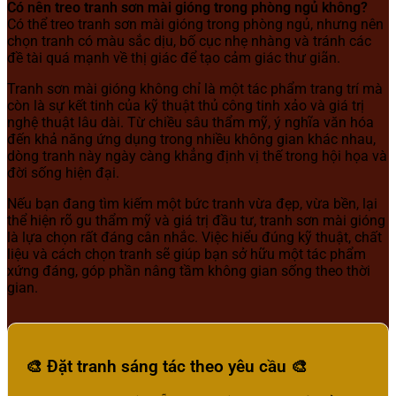
Có nên treo tranh sơn mài gióng trong phòng ngủ không?
Có thể treo tranh sơn mài gióng trong phòng ngủ, nhưng nên
chọn tranh có màu sắc dịu, bố cục nhẹ nhàng và tránh các
đề tài quá mạnh về thị giác để tạo cảm giác thư giãn.
Tranh sơn mài gióng không chỉ là một tác phẩm trang trí mà
còn là sự kết tinh của kỹ thuật thủ công tinh xảo và giá trị
nghệ thuật lâu dài. Từ chiều sâu thẩm mỹ, ý nghĩa văn hóa
đến khả năng ứng dụng trong nhiều không gian khác nhau,
dòng tranh này ngày càng khẳng định vị thế trong hội họa và
đời sống hiện đại.
Nếu bạn đang tìm kiếm một bức tranh vừa đẹp, vừa bền, lại
thể hiện rõ gu thẩm mỹ và giá trị đầu tư, tranh sơn mài gióng
là lựa chọn rất đáng cân nhắc. Việc hiểu đúng kỹ thuật, chất
liệu và cách chọn tranh sẽ giúp bạn sở hữu một tác phẩm
xứng đáng, góp phần nâng tầm không gian sống theo thời
gian.
🎨 Đặt tranh sáng tác theo yêu cầu 🎨