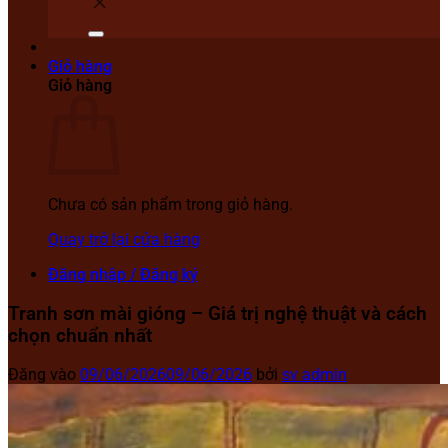
Giỏ hàng
Giỏ hàng
Chưa có sản phẩm trong giỏ hàng.
Quay trở lại cửa hàng
Đăng nhập / Đăng ký
Tranh sơn mài gióng – Giá trị nghệ thuật và cách
chọn chuẩn nhất
Đăng vào
09/06/2026
09/06/2026
bởi
sv admin