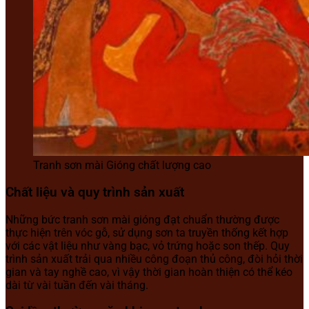
Tranh sơn mài Gióng chất lượng cao
Chất liệu và quy trình sản xuất
Những bức tranh sơn mài gióng đạt chuẩn thường được
thực hiện trên vóc gỗ, sử dụng sơn ta truyền thống kết hợp
với các vật liệu như vàng bạc, vỏ trứng hoặc son thếp. Quy
trình sản xuất trải qua nhiều công đoạn thủ công, đòi hỏi thời
gian và tay nghề cao, vì vậy thời gian hoàn thiện có thể kéo
dài từ vài tuần đến vài tháng.