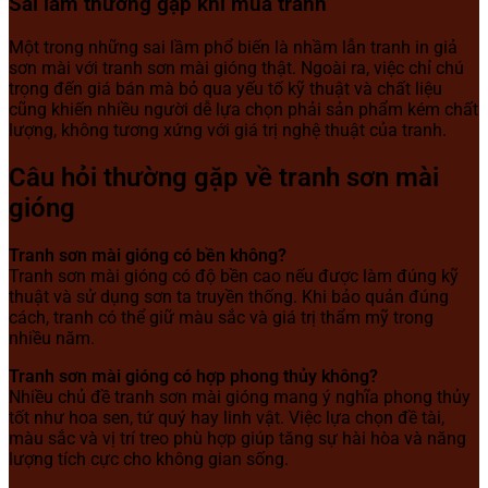
Sai lầm thường gặp khi mua tranh
Một trong những sai lầm phổ biến là nhầm lẫn tranh in giả
sơn mài với tranh sơn mài gióng thật. Ngoài ra, việc chỉ chú
trọng đến giá bán mà bỏ qua yếu tố kỹ thuật và chất liệu
cũng khiến nhiều người dễ lựa chọn phải sản phẩm kém chất
lượng, không tương xứng với giá trị nghệ thuật của tranh.
Câu hỏi thường gặp về tranh sơn mài
gióng
Tranh sơn mài gióng có bền không?
Tranh sơn mài gióng có độ bền cao nếu được làm đúng kỹ
thuật và sử dụng sơn ta truyền thống. Khi bảo quản đúng
cách, tranh có thể giữ màu sắc và giá trị thẩm mỹ trong
nhiều năm.
Tranh sơn mài gióng có hợp phong thủy không?
Nhiều chủ đề tranh sơn mài gióng mang ý nghĩa phong thủy
tốt như hoa sen, tứ quý hay linh vật. Việc lựa chọn đề tài,
màu sắc và vị trí treo phù hợp giúp tăng sự hài hòa và năng
lượng tích cực cho không gian sống.