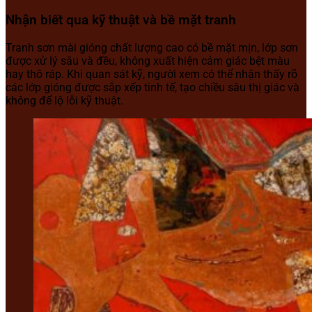
Nhận biết qua kỹ thuật và bề mặt tranh
Tranh sơn mài gióng chất lượng cao có bề mặt mịn, lớp sơn
được xử lý sâu và đều, không xuất hiện cảm giác bệt màu
hay thô ráp. Khi quan sát kỹ, người xem có thể nhận thấy rõ
các lớp gióng được sắp xếp tinh tế, tạo chiều sâu thị giác và
không để lộ lỗi kỹ thuật.