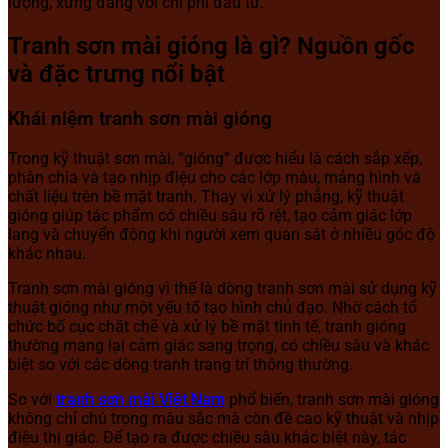
lượng, xứng đáng với chi phí đầu tư.
Tranh sơn mài gióng là gì? Nguồn gốc
và đặc trưng nổi bật
Khái niệm tranh sơn mài gióng
Trong kỹ thuật sơn mài, “gióng” được hiểu là cách sắp xếp,
phân chia và tạo nhịp điệu cho các lớp màu, mảng hình và
chất liệu trên bề mặt tranh. Thay vì xử lý phẳng, kỹ thuật
gióng giúp tác phẩm có chiều sâu rõ rệt, tạo cảm giác lớp
lang và chuyển động khi người xem quan sát ở nhiều góc độ
khác nhau.
Tranh sơn mài gióng vì thế là dòng tranh sơn mài sử dụng kỹ
thuật gióng như một yếu tố tạo hình chủ đạo. Nhờ cách tổ
chức bố cục chặt chẽ và xử lý bề mặt tinh tế, tranh gióng
thường mang lại cảm giác sang trọng, có chiều sâu và khác
biệt so với các dòng tranh trang trí thông thường.
So với
tranh sơn mài Việt Nam
phổ biến, tranh sơn mài gióng
không chỉ chú trọng màu sắc mà còn đề cao kỹ thuật và nhịp
điệu thị giác. Để tạo ra được chiều sâu khác biệt này, tác