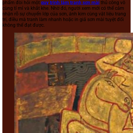
phẩm đòi hỏi một
quy trình làm tranh sơn mài
thủ công vô
cùng tỉ mỉ và khắt khe. Nhờ đó, người xem mới có thể cảm
nhận rõ sự chuyển lớp của sơn, ánh kim cùng vật liệu trang
trí, điều mà tranh làm nhanh hoặc in giả sơn mài tuyệt đối
không thể đạt được.