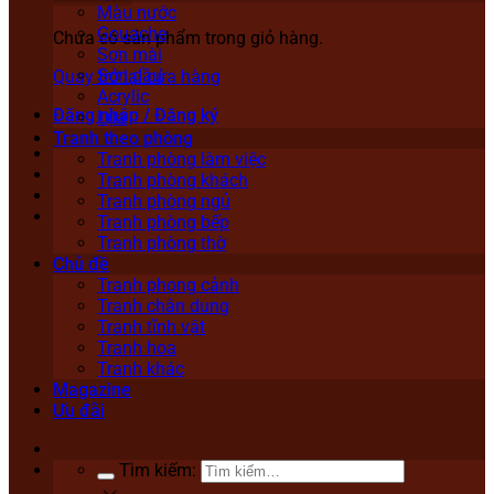
Màu nước
Gouache
Chưa có sản phẩm trong giỏ hàng.
Sơn mài
Sơn dầu
Quay trở lại cửa hàng
Acrylic
Đăng nhập / Đăng ký
Lụa
Tranh theo phòng
Tranh phòng làm việc
Tranh phòng khách
Tranh phòng ngủ
Tranh phòng bếp
Tranh phòng thờ
Chủ đề
Tranh phong cảnh
Tranh chân dung
Tranh tĩnh vật
Tranh hoa
Tranh khác
Magazine
Ưu đãi
Tìm kiếm: