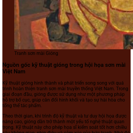
Tranh sơn mài Gióng
Nguồn gốc kỹ thuật gióng trong hội họa sơn mài
Việt Nam
Kỹ thuật gióng hình thành và phát triển song song với quá
trình hoàn thiện tranh sơn mài truyền thống Việt Nam. Trong
giai đoạn đầu, gióng được sử dụng như một phương pháp
hỗ trợ bố cục, giúp cân đối hình khối và tạo sự hài hòa cho
tổng thể tác phẩm.
Theo thời gian, khi trình độ kỹ thuật và tư duy hội họa được
nâng cao, gióng dần trở thành một yếu tố nghệ thuật quan
trọng. Kỹ thuật này cho phép họa sĩ kiểm soát tốt hơn chiều
sâu không gian, nhịp điệu và cảm xúc của bức tranh. Nhờ đó,