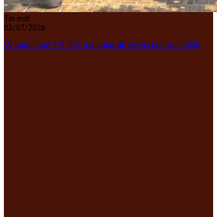
Tin mới
02/07/2026
Vẽ tranh ngày Tết: 99+ mẫu đẹp, dễ vẽ cho học sinh 2026