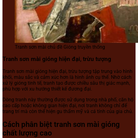
Tranh sơn mài chủ đề Gióng truyền thống
Tranh sơn mài gióng hiện đại, trừu tượng
Tranh sơn mài gióng hiện đại, trừu tượng tập trung vào hình
khối, màu sắc và cảm xúc hơn là hình ảnh cụ thể. Nhờ cách
xử lý gióng tinh tế, tranh tạo được chiều sâu thị giác mạnh,
phù hợp với xu hướng thiết kế đương đại.
Dòng tranh này thường được sử dụng trong nhà phố, căn hộ
cao cấp hoặc không gian hiện đại, nơi tranh không chỉ để
trang trí mà còn thể hiện gu thẩm mỹ và cá tính của gia chủ.
Cách phân biệt tranh sơn mài gióng
chất lượng cao