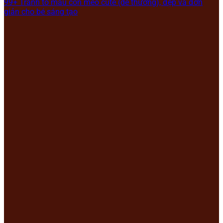
99+ Tranh tô màu con mèo cute (dễ thương), đẹp và đơn
giản cho bé sáng tạo