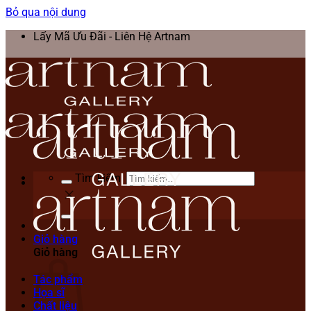
Bỏ qua nội dung
Lấy Mã Ưu Đãi - Liên Hệ Artnam
Tìm kiếm:
Giỏ hàng
Giỏ hàng
Tác phẩm
Họa sĩ
Chất liệu