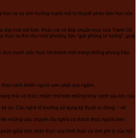
m lý học và sự ảnh hưởng mạnh mẽ từ thuyết phân tâm học của
 biểu đạt mới mẻ hơn. Khác với vẻ đẹp chuẩn mực của Tranh Cổ
iêu thực ra đời như một phương tiện “giải phóng tư tưởng”, giúp
ần đưa tranh siêu thực trở thành một trong những phong trào
ật theo cách khiến người xem phải suy ngẫm.
rạng thái vô thức, nhằm thể hiện những khía cạnh sâu kín của
 kỳ ảo. Các nghệ sĩ thường sử dụng kỹ thuật tự động – vẽ
o nên những câu chuyện đa nghĩa và thách thức người xem
 phản giữa tính chân thực của hình thức và tính phi lý của nội