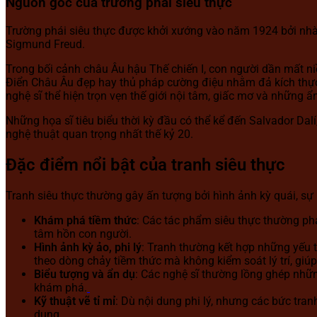
Nguồn gốc của trường phái siêu thực
Trường phái siêu thực được khởi xướng vào năm 1924 bởi nhà 
Sigmund Freud.
Trong bối cảnh châu Âu hậu Thế chiến I, con người dần mất ni
Điển Châu Âu đẹp hay thủ pháp cường điệu nhằm đả kích thực
nghệ sĩ thể hiện trọn vẹn thế giới nội tâm, giấc mơ và những ẩn
Những họa sĩ tiêu biểu thời kỳ đầu có thể kể đến Salvador Da
nghệ thuật quan trọng nhất thế kỷ 20.
Đặc điểm nổi bật của tranh siêu thực
Tranh siêu thực thường gây ấn tượng bởi hình ảnh kỳ quái, sự
Khám phá tiềm thức
: Các tác phẩm siêu thực thường ph
tâm hồn con người.
Hình ảnh kỳ ảo, phi lý
: Tranh thường kết hợp những yếu 
theo dòng chảy tiềm thức mà không kiểm soát lý trí, giúp
Biểu tượng và ẩn dụ
: Các nghệ sĩ thường lồng ghép nhữ
khám phá.
Kỹ thuật vẽ tỉ mỉ
: Dù nội dung phi lý, nhưng các bức tran
dung.