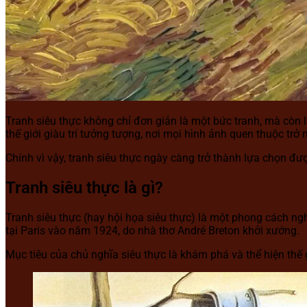
Tranh siêu thực không chỉ đơn giản là một bức tranh, mà còn
thế giới giàu trí tưởng tượng, nơi mọi hình ảnh quen thuộc trở
Chính vì vậy, tranh siêu thực ngày càng trở thành lựa chọn đư
Tranh siêu thực là gì?
Tranh siêu thực (hay hội họa siêu thực) là một phong cách ngh
tại Paris vào năm 1924, do nhà thơ André Breton khởi xướng.
Mục tiêu của chủ nghĩa siêu thực là khám phá và thể hiện thế g