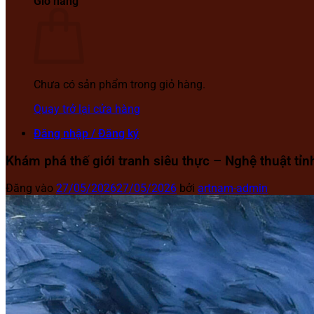
Giỏ hàng
Chưa có sản phẩm trong giỏ hàng.
Quay trở lại cửa hàng
Đăng nhập / Đăng ký
Khám phá thế giới tranh siêu thực – Nghệ thuật tỉn
Đăng vào
27/05/2026
27/05/2026
bởi
artnam-admin