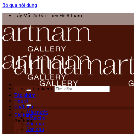
Bỏ qua nội dung
Lấy Mã Ưu Đãi - Liên Hệ Artnam
Tìm kiếm:
Tác phẩm
Họa sĩ
Chất liệu
Màu nước
Giỏ hàng
Gouache
Giỏ hàng
Sơn mài
Sơn dầu