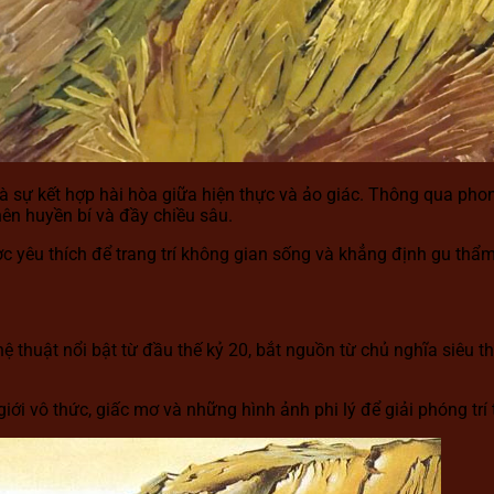
 là sự kết hợp hài hòa giữa hiện thực và ảo giác. Thông qua p
 nên huyền bí và đầy chiều sâu.
ợc yêu thích để trang trí không gian sống và khẳng định gu thẩ
ệ thuật nổi bật từ đầu thế kỷ 20, bắt nguồn từ chủ nghĩa siêu t
iới vô thức, giấc mơ và những hình ảnh phi lý để giải phóng trí 