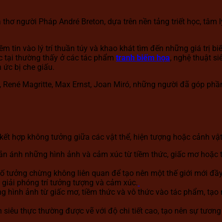
thơ người Pháp André Breton, dựa trên nền tảng triết học, tâ
ềm tin vào lý trí thuần túy và khao khát tìm đến những giá trị
 tại thường thấy ở các tác phẩm
tranh biếm họa
, nghệ thuật s
 ức bị che giấu.
lí, René Magritte, Max Ernst, Joan Miró, những người đã góp ph
 kết hợp không tưởng giữa các vật thể, hiện tượng hoặc cảnh v
ản ánh những hình ảnh và cảm xúc từ tiềm thức, giấc mơ hoặc t
tố tưởng chừng không liên quan để tạo nên một thế giới mới đầy
 giải phóng trí tưởng tượng và cảm xúc.
ng hình ảnh từ giấc mơ, tiềm thức và vô thức vào tác phẩm, tạ
h siêu thực thường được vẽ với độ chi tiết cao, tạo nên sự tương