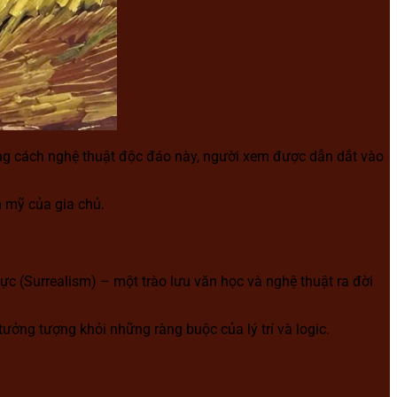
hong cách nghệ thuật độc đáo này, người xem được dẫn dắt vào
m mỹ của gia chủ.
hực (Surrealism) – một trào lưu văn học và nghệ thuật ra đời
tưởng tượng khỏi những ràng buộc của lý trí và logic.