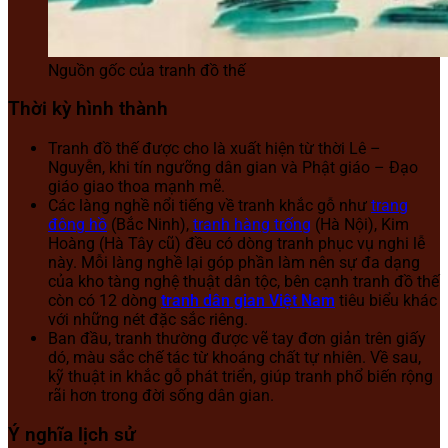
Nguồn gốc của tranh đồ thế
Thời kỳ hình thành
Tranh đồ thế được cho là xuất hiện từ thời Lê –
Nguyễn, khi tín ngưỡng dân gian và Phật giáo – Đạo
giáo giao thoa mạnh mẽ.
Các làng nghề nổi tiếng về tranh khắc gỗ như
trang
đông hồ
(Bắc Ninh),
tranh hàng trống
(Hà Nội), Kim
Hoàng (Hà Tây cũ) đều có dòng tranh phục vụ nghi lễ
này. Mỗi làng nghề lại góp phần làm nên sự đa dạng
của kho tàng nghệ thuật dân tộc, bên cạnh tranh đồ thế
còn có 12 dòng
tranh dân gian Việt Nam
tiêu biểu khác
với những nét đặc sắc riêng.
Ban đầu, tranh thường được vẽ tay đơn giản trên giấy
dó, màu sắc chế tác từ khoáng chất tự nhiên. Về sau,
kỹ thuật in khắc gỗ phát triển, giúp tranh phổ biến rộng
rãi hơn trong đời sống dân gian.
Ý nghĩa lịch sử