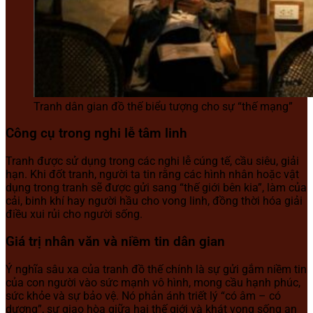
Tranh dân gian đồ thế biểu tượng cho sự “thế mạng”
Công cụ trong nghi lễ tâm linh
Tranh được sử dụng trong các nghi lễ cúng tế, cầu siêu, giải
hạn. Khi đốt tranh, người ta tin rằng các hình nhân hoặc vật
dụng trong tranh sẽ được gửi sang “thế giới bên kia”, làm của
cải, binh khí hay người hầu cho vong linh, đồng thời hóa giải
điều xui rủi cho người sống.
Giá trị nhân văn và niềm tin dân gian
Ý nghĩa sâu xa của tranh đồ thế chính là sự gửi gắm niềm tin
của con người vào sức mạnh vô hình, mong cầu hạnh phúc,
sức khỏe và sự bảo vệ. Nó phản ánh triết lý “có âm – có
dương”, sự giao hòa giữa hai thế giới và khát vọng sống an