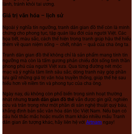
lành, tránh khỏi tai ương.
Giá trị văn hóa – lịch sử
Ngoài ý nghĩa tín ngưỡng, tranh dân gian đồ thế còn là minh
chứng cho phong tục, tập quán lâu đời của người Việt. Các
họa tiết, màu sắc, cách thể hiện trong tranh giúp hậu thế hiểu
thêm về quan niệm sống – chết, nhân – quả của cha ông ta.
Tranh dân gian đồ thế không chỉ là sản phẩm mang tính tín
ngưỡng mà còn là tấm gương phản chiếu đời sống tinh thần
phong phú của người Việt xưa. Qua từng đường nét mộc
mạc và ý nghĩa tâm linh sâu sắc, dòng tranh này góp phần
lưu giữ những giá trị văn hóa truyền thống, giúp thế hệ sau
hiểu hơn về niềm tin và phong tục của cha ông.
Ngày nay, dù không còn phổ biến trong sinh hoạt thường
nhật nhưng
tranh dân gian đồ thế
vẫn được gìn giữ, nghiên
cứu và trân trọng như một phần di sản nghệ thuật quý báu,
khẳng định bản sắc văn hóa dân tộc Việt Nam. Nếu bạn có
câu hỏi thắc mắc hoặc muốn tham khảo nhiều mẫu Tranh
dân gian ấn tượng khác, hãy liên hệ với
Artnam
ngay!