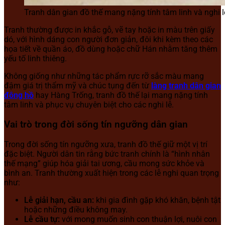
Tranh dân gian đồ thế mang nặng tính tâm linh và nghi l
Tranh thường được in khắc gỗ, vẽ tay hoặc in màu trên giấy
dó, với hình dáng con người đơn giản, đôi khi kèm theo các
họa tiết về quần áo, đồ dùng hoặc chữ Hán nhằm tăng thêm
yếu tố linh thiêng.
Không giống như những tác phẩm rực rỡ sắc màu mang
đậm giá trị thẩm mỹ và chúc tụng đến từ
làng tranh dân gian
đông hồ
hay Hàng Trống, tranh đồ thế lại mang nặng tính
tâm linh và phục vụ chuyên biệt cho các nghi lễ.
Vai trò trong đời sống tín ngưỡng dân gian
Trong đời sống tín ngưỡng xưa, tranh đồ thế giữ một vị trí
đặc biệt. Người dân tin rằng bức tranh chính là “hình nhân
thế mạng” giúp hóa giải tai ương, cầu mong sức khỏe và
bình an. Tranh thường xuất hiện trong các lễ nghi quan trọng
như:
Lễ giải hạn, cầu an:
khi gia đình gặp khó khăn, bệnh tật
hoặc những điều không may.
Lễ cầu tự:
với mong muốn sinh con thuận lợi, nuôi con