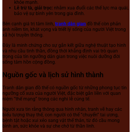
khỏe mạnh.
Lễ trừ tà, giải trọc:
nhằm xua đuổi các thế lực ma quái,
bảo vệ sự bình yên trong gia đình.
Bên cạnh giá trị tâm linh,
tranh dân gian
đồ thế còn phản
ánh niềm tin, khát vọng và triết lý sống của người Việt trong
xã hội truyền thống.
Đây là minh chứng cho sự gắn kết giữa nghệ thuật tạo hình
và nhu cầu tinh thần, đồng thời khẳng định vai trò quan
trọng của tín ngưỡng dân gian trong việc nuôi dưỡng đời
sống tâm hồn cộng đồng.
Nguồn gốc và lịch sử hình thành
Tranh dân gian đồ thế có nguồn gốc từ những phong tục tín
ngưỡng cổ xưa của người Việt, đặc biệt gắn liền với quan
niệm “thế mạng” trong các nghi lễ cúng tế.
Người xưa tin rằng thông qua hình nhân, tranh vẽ hay các
biểu tượng thay thế, con người có thể “chuyển” tai ương,
bệnh tật hoặc xui xẻo sang vật thế thân, từ đó cầu mong
bình an, sức khỏe và sự che chở từ thần linh.