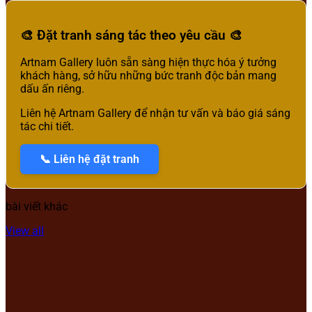
🎨 Đặt tranh sáng tác theo yêu cầu 🎨
Artnam Gallery luôn sẵn sàng hiện thực hóa ý tưởng
khách hàng, sở hữu những bức tranh độc bản mang
dấu ấn riêng.
Liên hệ Artnam Gallery để nhận tư vấn và báo giá sáng
tác chi tiết.
📞 Liên hệ đặt tranh
bài viết khác
View all