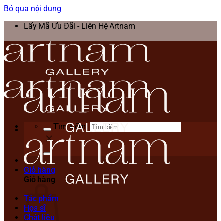
Bỏ qua nội dung
Lấy Mã Ưu Đãi - Liên Hệ Artnam
Tìm kiếm:
Giỏ hàng
Giỏ hàng
Tác phẩm
Họa sĩ
Chất liệu