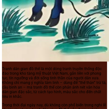
Tranh dân gian đồ thế là một dòng tranh truyền thống độc
đáo trong kho tàng mỹ thuật Việt Nam, gắn liền với phong
tục, tín ngưỡng và đời sống tinh thần của người dân xưa.
Không chỉ mang ý nghĩa tâm linh – dùng để “thế thân” trừ tà,
cầu bình an – mà tranh đồ thế còn phản ánh nét văn hóa
dân gian đặc sắc, từ cách tạo hình, màu sắc cho đến chất
liệu in khắc.
Trong thời đại ngày nay, dù không còn phổ biến trong nghi lễ