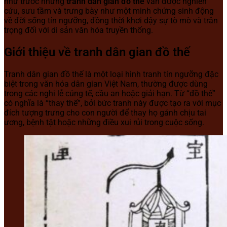
như trước nhưng
tranh dân gian đồ thế
vẫn được nghiên
cứu, sưu tầm và trưng bày như một minh chứng sinh động
về đời sống tín ngưỡng, đồng thời khơi dậy sự tò mò và trân
trọng đối với di sản văn hóa truyền thống.
Giới thiệu về tranh dân gian đồ thế
Tranh dân gian đồ thế là một loại hình tranh tín ngưỡng đặc
biệt trong văn hóa dân gian Việt Nam, thường được dùng
trong các nghi lễ cúng tế, cầu an hoặc giải hạn. Từ “đồ thế”
có nghĩa là “thay thế”, bởi bức tranh này được tạo ra với mục
đích tượng trưng cho con người để thay họ gánh chịu tai
ương, bệnh tật hoặc những điều xui rủi trong cuộc sống.