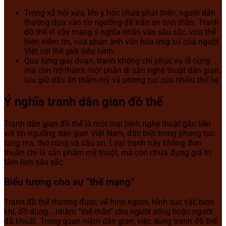
Trong xã hội xưa, khi y học chưa phát triển, người dân
thường dựa vào tín ngưỡng để trấn an tinh thần. Tranh
đồ thế vì vậy mang ý nghĩa nhân văn sâu sắc, vừa thể
hiện niềm tin, vừa phản ánh văn hóa ứng xử của người
Việt với thế giới siêu hình.
Qua từng giai đoạn, tranh không chỉ phục vụ lễ cúng
mà còn trở thành một phần di sản nghệ thuật dân gian,
lưu giữ dấu ấn thẩm mỹ và phong tục của nhiều thế hệ.
Ý nghĩa tranh dân gian đồ thế
Tranh dân gian đồ thế là một loại hình nghệ thuật gắn liền
với tín ngưỡng dân gian Việt Nam, đặc biệt trong phong tục
tang ma, thờ cúng và cầu an. Loại tranh này không đơn
thuần chỉ là sản phẩm mỹ thuật, mà còn chứa đựng giá trị
tâm linh sâu sắc.
Biểu tượng cho sự “thế mạng”
Tranh đồ thế thường được vẽ hình người, hình súc vật, binh
khí, đồ dùng… nhằm “thế thân” cho người sống hoặc người
đã khuất. Trong quan niệm dân gian, việc dùng tranh đồ thế