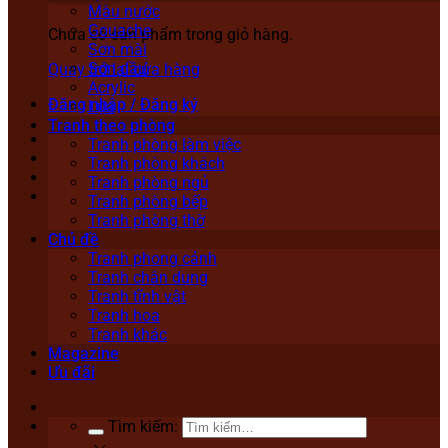
Màu nước
Gouache
Chưa có sản phẩm trong giỏ hàng.
Sơn mài
Sơn dầu
Quay trở lại cửa hàng
Acrylic
Đăng nhập / Đăng ký
Lụa
Tranh theo phòng
Tranh phòng làm việc
Tranh phòng khách
Tranh phòng ngủ
Tranh phòng bếp
Tranh phòng thờ
Chủ đề
Tranh phong cảnh
Tranh chân dung
Tranh tĩnh vật
Tranh hoa
Tranh khác
Magazine
Ưu đãi
Tìm kiếm: