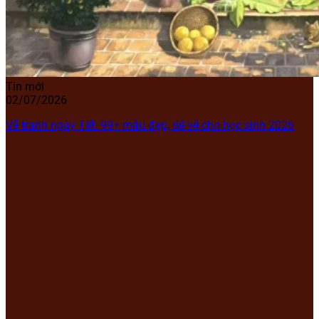
Tin mới
02/07/2026
Vẽ tranh ngày Tết: 99+ mẫu đẹp, dễ vẽ cho học sinh 2026