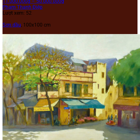
11.000.000
₫
–
50.000.000
₫
Phạm Thanh Điệp
Lượt xem: 52
Sơn dầu
, 100x100 cm