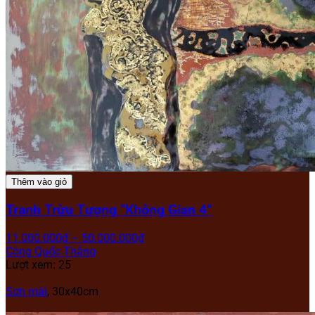
Thêm vào giỏ
Tranh Trừu Tượng “Không Gian 4”
11.000.000
₫
–
50.000.000
₫
Công Quốc Thắng
Lượt xem: 25
Sơn mài
,
30x40cm