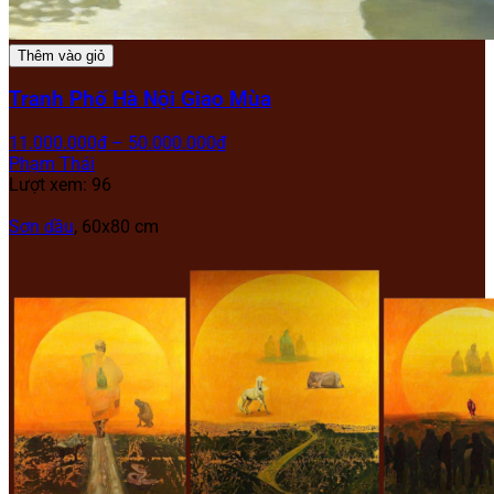
Thêm vào giỏ
Tranh Phố Hà Nội Giao Mùa
11.000.000
₫
–
50.000.000
₫
Phạm Thái
Lượt xem: 96
Sơn dầu
, 60x80 cm