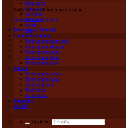
Màu nước
Gouache
Chưa có sản phẩm trong giỏ hàng.
Sơn mài
Sơn dầu
Quay trở lại cửa hàng
Acrylic
Đăng nhập / Đăng ký
Lụa
Tranh theo phòng
Tranh phòng làm việc
Tranh phòng khách
Tranh phòng ngủ
Tranh phòng bếp
Tranh phòng thờ
Chủ đề
Tranh phong cảnh
Tranh chân dung
Tranh tĩnh vật
Tranh hoa
Tranh khác
Magazine
Ưu đãi
Tìm kiếm: