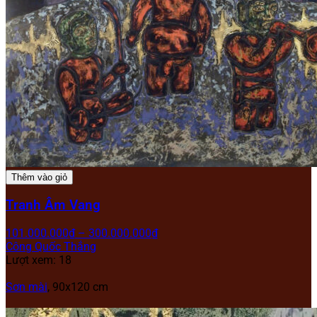
Thêm vào giỏ
Tranh Âm Vang
101.000.000
₫
–
300.000.000
₫
Công Quốc Thắng
Lượt xem: 18
Sơn mài
, 90x120 cm