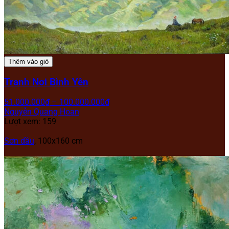
Thêm vào giỏ
Tranh Nơi Bình Yên
51.000.000
₫
–
100.000.000
₫
Nguyễn Quang Hoan
Lượt xem: 159
Sơn dầu
, 100x160 cm