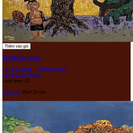
Thêm vào giỏ
Tranh Về Làng
101.000.000
₫
–
300.000.000
₫
Công Quốc Thắng
Lượt xem: 32
Sơn mài
, 90x120 cm