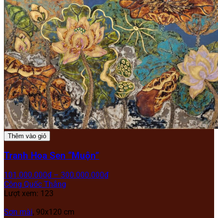
Thêm vào giỏ
Tranh Hoa Sen “Muộn”
101.000.000
₫
–
300.000.000
₫
Công Quốc Thắng
Lượt xem: 123
Sơn mài
, 90x120 cm