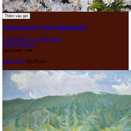
Thêm vào giỏ
Tranh Hoa Cúc “Hoa Tháng Mười”
11.000.000
₫
–
50.000.000
₫
Họa Sĩ Ẩn Danh
Lượt xem: 144
Màu nước
, 55x75 cm