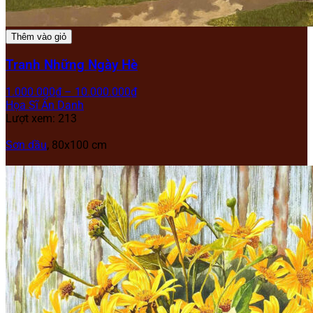
Thêm vào giỏ
Tranh Những Ngày Hè
1.000.000
₫
–
10.000.000
₫
Họa Sĩ Ẩn Danh
Lượt xem: 213
Sơn dầu
, 80x100 cm