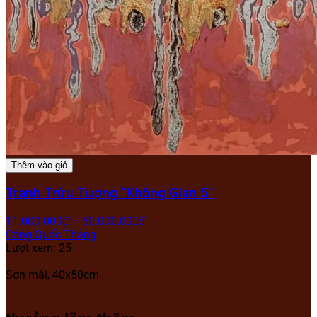
Thêm vào giỏ
Tranh Trừu Tượng “Không Gian 5”
11.000.000
₫
–
50.000.000
₫
Công Quốc Thắng
Lượt xem: 25
Sơn mài,
40x50cm