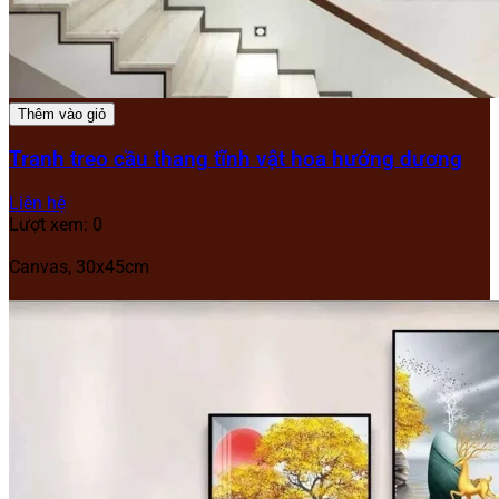
Thêm vào giỏ
Tranh treo cầu thang tĩnh vật hoa hướng dương
Liên hệ
Lượt xem: 0
Canvas, 30x45cm