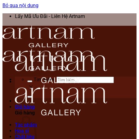
Bỏ qua nội dung
Lấy Mã Ưu Đãi - Liên Hệ Artnam
Tìm kiếm:
Giỏ hàng
Giỏ hàng
Tác phẩm
Họa sĩ
Chất liệu