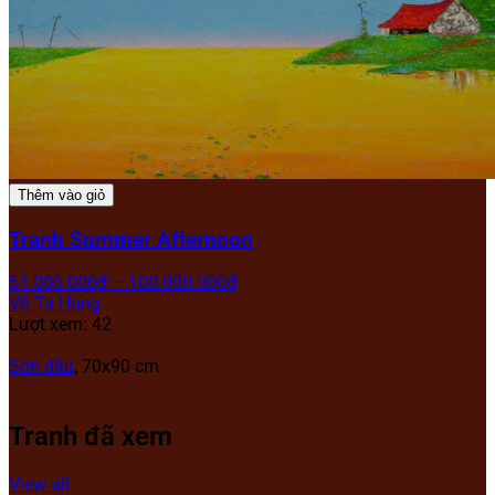
Thêm vào giỏ
Tranh Summer Afternoon
51.000.000
₫
–
100.000.000
₫
Võ Tá Hùng
Lượt xem: 42
Sơn dầu
, 70x90 cm
Tranh đã xem
View all