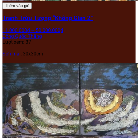
Thêm vào giỏ
Tranh Trừu Tượng “Không Gian 2”
11.000.000
₫
–
50.000.000
₫
Công Quốc Thắng
Lượt xem: 37
Sơn mài
,
30x30cm