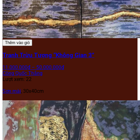
Thêm vào giỏ
Tranh Trừu Tượng “Không Gian 3”
11.000.000
₫
–
50.000.000
₫
Công Quốc Thắng
Lượt xem: 22
Sơn mài
,
30x40cm