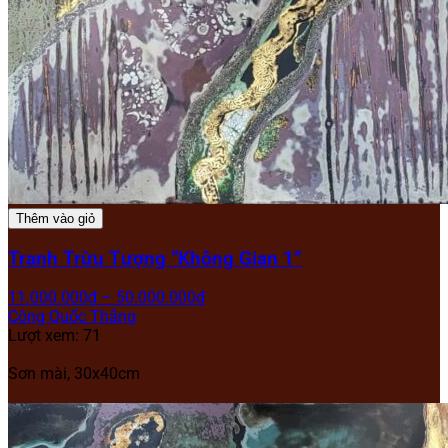
Thêm vào giỏ
Tranh Trừu Tượng “Không Gian 1”
11.000.000
₫
–
50.000.000
₫
Công Quốc Thắng
Lượt xem: 71
Sơn mài,
30x40cm