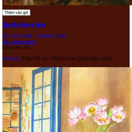
Thêm vào giỏ
Tranh Trung Đạo
301.000.000
₫
–
500.000.000
₫
Vũ Quang Hưng
Lượt xem: 83
Sơn dầu
, 150x190 cm, 130x162 cm (2 bức bên cạnh)