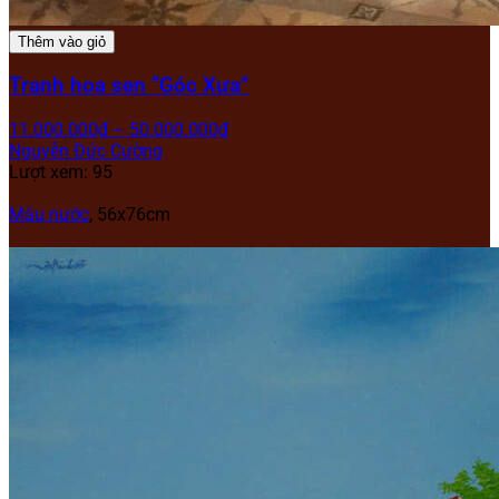
Thêm vào giỏ
Tranh hoa sen “Góc Xưa”
11.000.000
₫
–
50.000.000
₫
Nguyễn Đức Cường
Lượt xem: 95
Màu nước
, 56x76cm