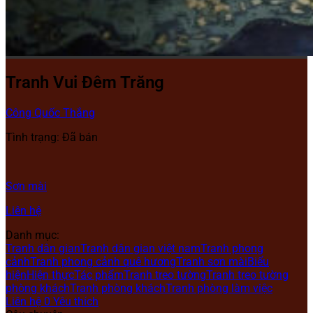
Tranh Vui Đêm Trăng
Công Quốc Thắng
Tình trạng: Đã bán
Sơn mài
Liên hệ
Danh mục:
Tranh dân gian
Tranh dân gian việt nam
Tranh phong
cảnh
Tranh phong cảnh quê hương
Tranh sơn mài
Biểu
hiện
Hiện thực
Tác phẩm
Tranh treo tường
Tranh treo tường
phòng khách
Tranh phòng khách
Tranh phòng làm việc
Liên hệ
0
Yêu thích