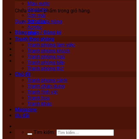
Màu nước
Gouache
Chưa có sản phẩm trong giỏ hàng.
Sơn mài
Sơn dầu
Quay trở lại cửa hàng
Acrylic
Đăng nhập / Đăng ký
Lụa
Tranh theo phòng
Tranh phòng làm việc
Tranh phòng khách
Tranh phòng ngủ
Tranh phòng bếp
Tranh phòng thờ
Chủ đề
Tranh phong cảnh
Tranh chân dung
Tranh tĩnh vật
Tranh hoa
Tranh khác
Magazine
Ưu đãi
Tìm kiếm: