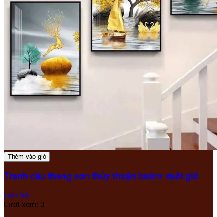
Thêm vào giỏ
Tranh cầu thang sơn thủy thuận buồm xuôi gió
Liên hệ
Lượt xem: 3