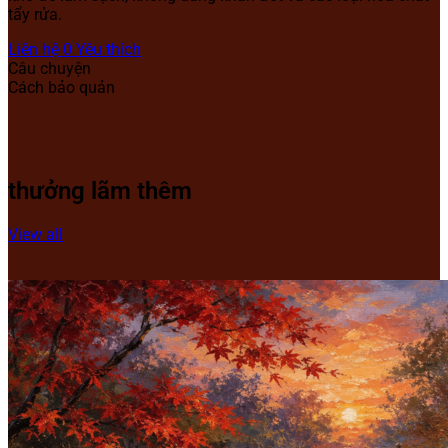
tẩy rửa.
Liên hệ
0
Yêu thích
Câu chuyện
Cách bảo quản
thưởng lãm thêm
View all