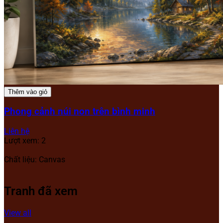
Thêm vào giỏ
Phong cảnh núi non trên bình minh
Liên hệ
Lượt xem: 2
Chất liệu: Canvas
Tranh đã xem
View all