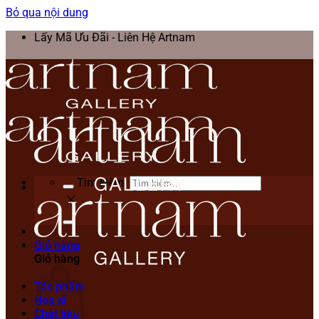
Bỏ qua nội dung
Lấy Mã Ưu Đãi - Liên Hệ Artnam
Tìm kiếm:
Giỏ hàng
Giỏ hàng
Tác phẩm
Họa sĩ
Chất liệu