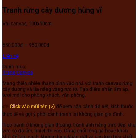
Tranh rừng cây dương hùng vĩ
Vải canvas, 100x50cm
650,000đ – 950,000đ
Liên hệ
Danh mục:
Tranh Canvas
Mang thiên nhiên thanh bình vào nhà với tranh canvas rừng
cây dương và tia nắng vàng rực rỡ. Tạo điểm nhấn ấm áp,
tươi mới cho phòng khách, văn phòng.
👉
Click vào mũi tên (>)
để xem cận cảnh độ nét, kích thước
thực tế và gợi ý phối cảnh tranh tại không gian gia đình.
Treo tranh ở không gian thoáng, tránh ánh nắng trực tiếp, khu
vực có độ ẩm, nhiệt độ cao. Dùng chổi lông gà hoặc khăn
khô để làm sạch, không dùng khăn ướt và các loại hóa chất