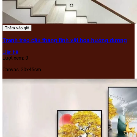
Thêm vào giỏ
Tranh treo cầu thang tĩnh vật hoa hướng dương
Liên hệ
Lượt xem: 0
Canvas, 30x45cm