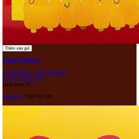
Thêm vào giỏ
Tranh Praying
51.000.000
₫
–
100.000.000
₫
Tạ Thị Thanh Tâm
Lượt xem: 37
Gouache,
100x160 cm