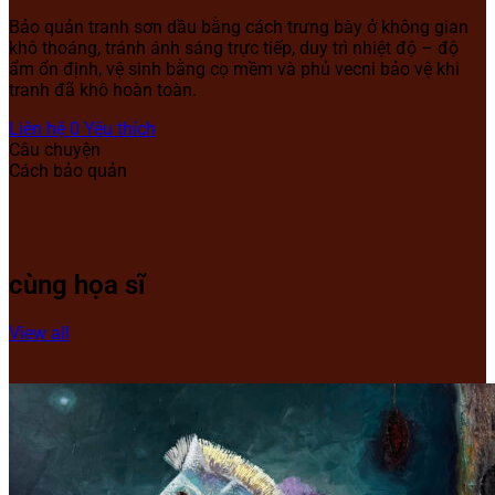
Bảo quản tranh sơn dầu bằng cách trưng bày ở không gian
khô thoáng, tránh ánh sáng trực tiếp, duy trì nhiệt độ – độ
ẩm ổn định, vệ sinh bằng cọ mềm và phủ vecni bảo vệ khi
tranh đã khô hoàn toàn.
Liên hệ
0
Yêu thích
Câu chuyện
Cách bảo quản
cùng họa sĩ
View all