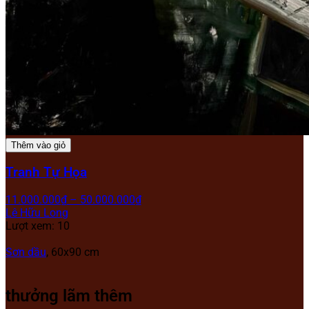
Thêm vào giỏ
Tranh Tự Họa
11.000.000
₫
–
50.000.000
₫
Lê Hữu Long
Lượt xem: 10
Sơn dầu
, 60x90 cm
thưởng lãm thêm