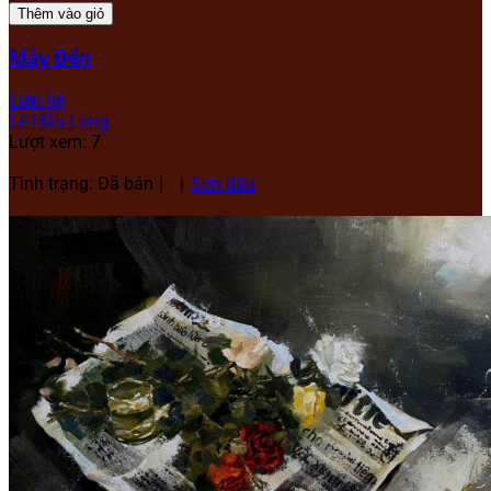
Thêm vào giỏ
Mây Đến
Liên hệ
Lê Hữu Long
Lượt xem: 7
Tình trạng: Đã bán
Sơn dầu