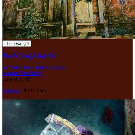
Thêm vào giỏ
Tranh Cổng Làng Cổ
51.000.000
₫
–
100.000.000
₫
Nguyễn Văn Nghĩa
Lượt xem: 68
Sơn mài
, 90x120 cm