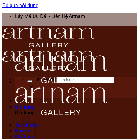
Bỏ qua nội dung
Lấy Mã Ưu Đãi - Liên Hệ Artnam
Tìm kiếm:
Giỏ hàng
Giỏ hàng
Tác phẩm
Họa sĩ
Chất liệu