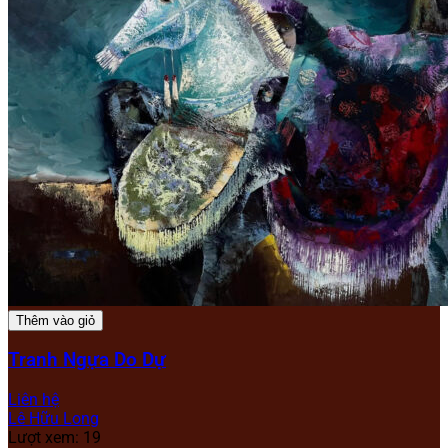
Thêm vào giỏ
Tranh Ngựa Do Dự
Liên hệ
Lê Hữu Long
Lượt xem: 19