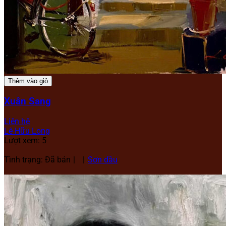
Thêm vào giỏ
Xuân Sang
Liên hệ
Lê Hữu Long
Lượt xem: 5
Tình trạng: Đã bán
Sơn dầu