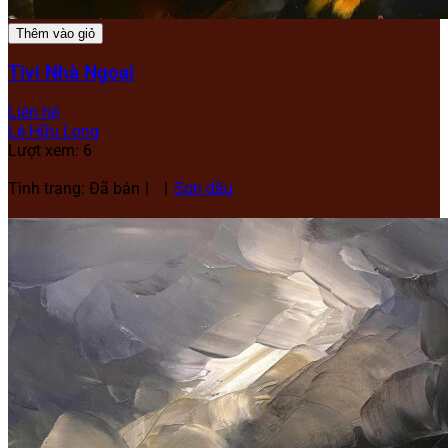
Thêm vào giỏ
Tivi Nhà Ngoại
Liên hệ
Lê Hữu Long
Lượt xem: 6
Tình trạng: Đã bán
Sơn dầu