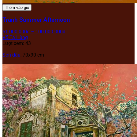
Thêm vào giỏ
Tranh Summer Afternoon
51.000.000
₫
–
100.000.000
₫
Võ Tá Hùng
Lượt xem: 43
Sơn dầu
, 70x90 cm