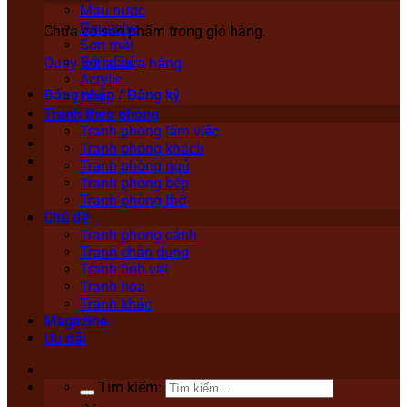
Màu nước
Gouache
Chưa có sản phẩm trong giỏ hàng.
Sơn mài
Sơn dầu
Quay trở lại cửa hàng
Acrylic
Đăng nhập / Đăng ký
Lụa
Tranh theo phòng
Tranh phòng làm việc
Tranh phòng khách
Tranh phòng ngủ
Tranh phòng bếp
Tranh phòng thờ
Chủ đề
Tranh phong cảnh
Tranh chân dung
Tranh tĩnh vật
Tranh hoa
Tranh khác
Magazine
Ưu đãi
Tìm kiếm: