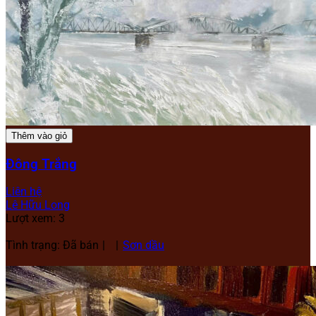
Thêm vào giỏ
Đông Trắng
Liên hệ
Lê Hữu Long
Lượt xem: 3
Tình trạng: Đã bán
Sơn dầu