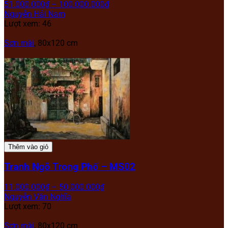
51.000.000
₫
–
100.000.000
₫
Nguyễn Hải Nam
Lượt xem: 46
Sơn mài
, 80x120 cm
Thêm vào giỏ
Tranh Ngõ Trong Phố – MS02
11.000.000
₫
–
50.000.000
₫
Nguyễn Văn Nghĩa
Lượt xem: 70
Sơn mài
, 80x120 cm