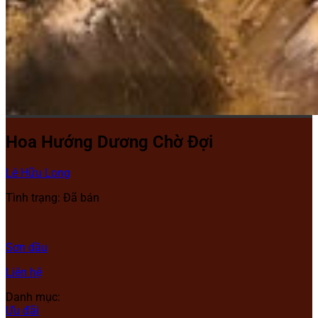
Hoa Hướng Dương Chờ Đợi
Lê Hữu Long
Tình trạng: Đã bán
Sơn dầu
Liên hệ
Danh mục:
Ưu đãi