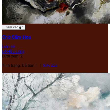
Thêm vào giỏ
Chờ Cắm Hoa
Liên hệ
Lê Hữu Long
Lượt xem: 2
Tình trạng: Đã bán
Sơn dầu