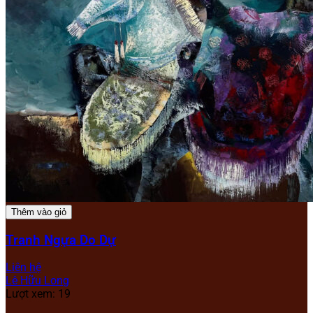
Thêm vào giỏ
Tranh Ngựa Do Dự
Liên hệ
Lê Hữu Long
Lượt xem: 19