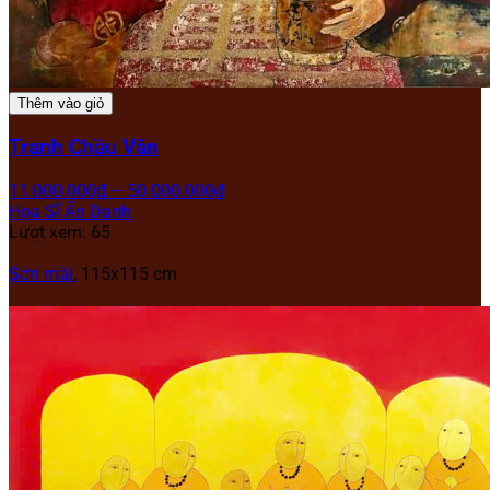
Thêm vào giỏ
Tranh Chầu Văn
11.000.000
₫
–
50.000.000
₫
Họa Sĩ Ẩn Danh
Lượt xem: 65
Sơn mài
, 115x115 cm