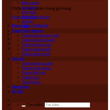
Màu nước
Gouache
Chưa có sản phẩm trong giỏ hàng.
Sơn mài
Sơn dầu
Quay trở lại cửa hàng
Acrylic
Đăng nhập / Đăng ký
Lụa
Tranh theo phòng
Tranh phòng làm việc
Tranh phòng khách
Tranh phòng ngủ
Tranh phòng bếp
Tranh phòng thờ
Chủ đề
Tranh phong cảnh
Tranh chân dung
Tranh tĩnh vật
Tranh hoa
Tranh khác
Magazine
Ưu đãi
Tìm kiếm: