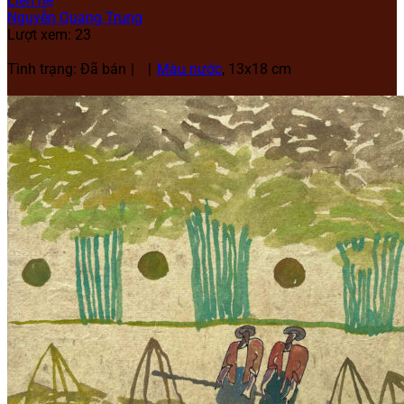
Liên hệ
Nguyễn Quang Trung
Lượt xem: 23
Tình trạng: Đã bán
Màu nước
, 13x18 cm