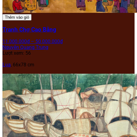
Thêm vào giỏ
Tranh Chợ Cao Bằng
11.000.000
₫
–
50.000.000
₫
Nguyễn Quang Trung
Lượt xem: 56
Lụa
, 66x78 cm