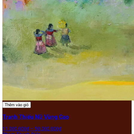
Thêm vào giỏ
Tranh Thiếu Nữ Vùng Cao
11.000.000
₫
–
50.000.000
₫