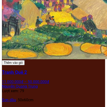
Thêm vào giỏ
Tranh Quê 2
11.000.000
₫
–
50.000.000
₫
Nguyễn Quang Trung
Lượt xem: 79
Sơn dầu
, 50x60cm