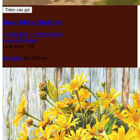
Thêm vào giỏ
Tranh Những Ngày Hè
1.000.000
₫
–
10.000.000
₫
Họa Sĩ Ẩn Danh
Lượt xem: 199
Sơn dầu
, 80x100 cm