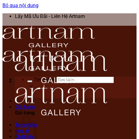
Bỏ qua nội dung
Lấy Mã Ưu Đãi - Liên Hệ Artnam
Tìm kiếm:
Giỏ hàng
Giỏ hàng
Tác phẩm
Họa sĩ
Chất liệu