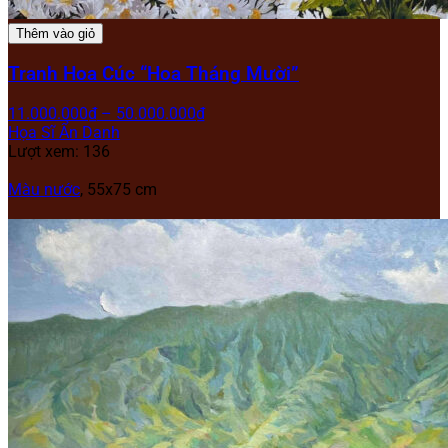
Thêm vào giỏ
Tranh Hoa Cúc “Hoa Tháng Mười”
11.000.000
₫
–
50.000.000
₫
Họa Sĩ Ẩn Danh
Lượt xem: 136
Màu nước
, 55x75 cm