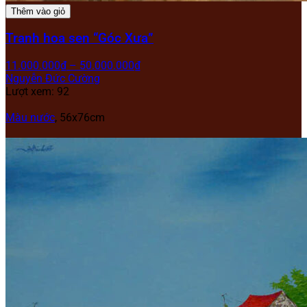
Thêm vào giỏ
Tranh hoa sen “Góc Xưa”
11.000.000
₫
–
50.000.000
₫
Nguyễn Đức Cường
Lượt xem: 92
Màu nước
, 56x76cm