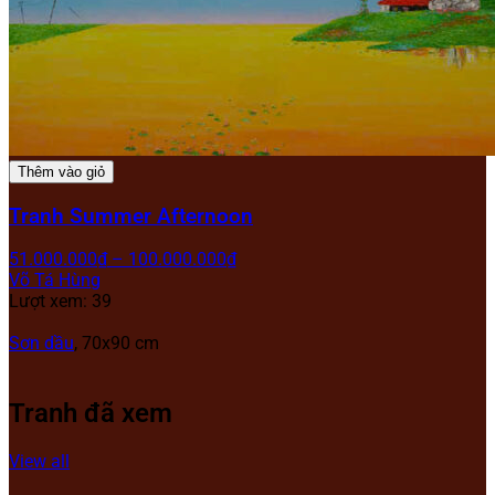
Thêm vào giỏ
Tranh Summer Afternoon
51.000.000
₫
–
100.000.000
₫
Võ Tá Hùng
Lượt xem: 39
Sơn dầu
, 70x90 cm
Tranh đã xem
View all