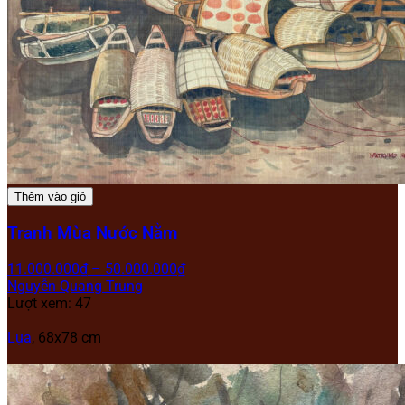
Thêm vào giỏ
Tranh Mùa Nước Nằm
11.000.000
₫
–
50.000.000
₫
Nguyễn Quang Trung
Lượt xem: 47
Lụa
, 68x78 cm