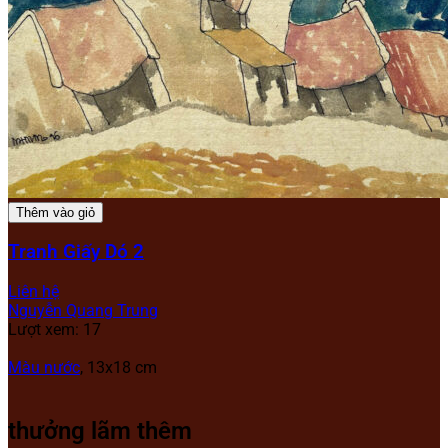
Thêm vào giỏ
Tranh Giấy Dó 2
Liên hệ
Nguyễn Quang Trung
Lượt xem: 17
Màu nước
, 13x18 cm
thưởng lãm thêm