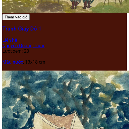
Thêm vào giỏ
Tranh Giấy Dó 1
Liên hệ
Nguyễn Quang Trung
Lượt xem: 20
Màu nước
, 13x18 cm