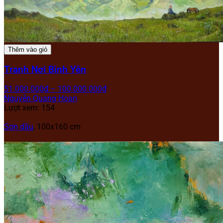
Thêm vào giỏ
Tranh Nơi Bình Yên
51.000.000
₫
–
100.000.000
₫
Nguyễn Quang Hoan
Lượt xem: 154
Sơn dầu
, 100x160 cm