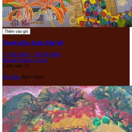
Thêm vào giỏ
Tranh Mùa Xuân Sắp Về
11.000.000
₫
–
50.000.000
₫
Nguyễn Quang Trung
Lượt xem: 57
Sơn dầu
, 86x116cm