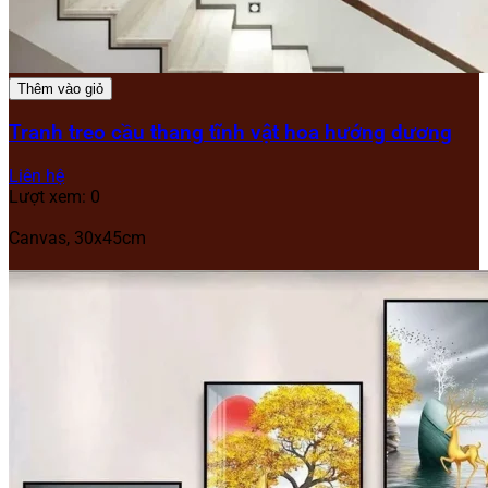
Thêm vào giỏ
Tranh treo cầu thang tĩnh vật hoa hướng dương
Liên hệ
Lượt xem: 0
Canvas, 30x45cm