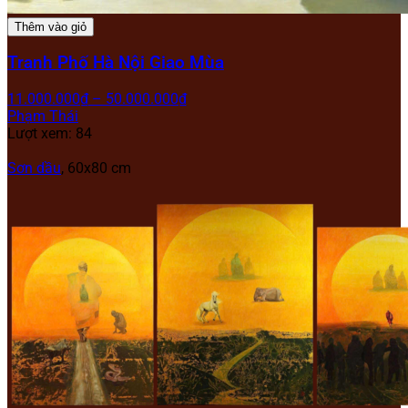
Thêm vào giỏ
Tranh Phố Hà Nội Giao Mùa
11.000.000
₫
–
50.000.000
₫
Phạm Thái
Lượt xem: 84
Sơn dầu
, 60x80 cm