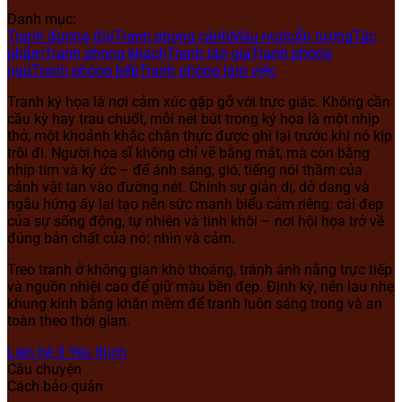
Danh mục:
Tranh đương đại
Tranh phong cảnh
Màu nước
Ấn tượng
Tác
phẩm
Tranh phòng khách
Tranh tân gia
Tranh phòng
ngủ
Tranh phòng bếp
Tranh phòng làm việc
Tranh ký họa là nơi cảm xúc gặp gỡ với trực giác. Không cần
cầu kỳ hay trau chuốt, mỗi nét bút trong ký họa là một nhịp
thở, một khoảnh khắc chân thực được ghi lại trước khi nó kịp
trôi đi. Người họa sĩ không chỉ vẽ bằng mắt, mà còn bằng
nhịp tim và ký ức – để ánh sáng, gió, tiếng nói thầm của
cảnh vật tan vào đường nét. Chính sự giản dị, dở dang và
ngẫu hứng ấy lại tạo nên sức mạnh biểu cảm riêng: cái đẹp
của sự sống động, tự nhiên và tinh khôi – nơi hội họa trở về
đúng bản chất của nó: nhìn và cảm.
Treo tranh ở không gian khô thoáng, tránh ánh nắng trực tiếp
và nguồn nhiệt cao để giữ màu bền đẹp. Định kỳ, nên lau nhẹ
khung kính bằng khăn mềm để tranh luôn sáng trong và an
toàn theo thời gian.
Liên hệ
0
Yêu thích
Câu chuyện
Cách bảo quản