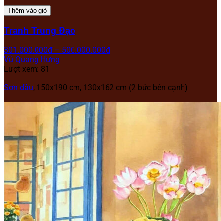
Thêm vào giỏ
Tranh Trung Đạo
301.000.000
₫
–
500.000.000
₫
Vũ Quang Hưng
Lượt xem: 81
Sơn dầu
, 150x190 cm, 130x162 cm (2 bức bên cạnh)