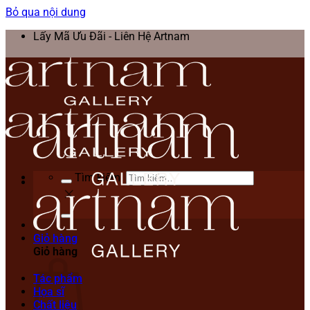
Bỏ qua nội dung
Lấy Mã Ưu Đãi - Liên Hệ Artnam
Tìm kiếm:
Giỏ hàng
Giỏ hàng
Tác phẩm
Họa sĩ
Chất liệu