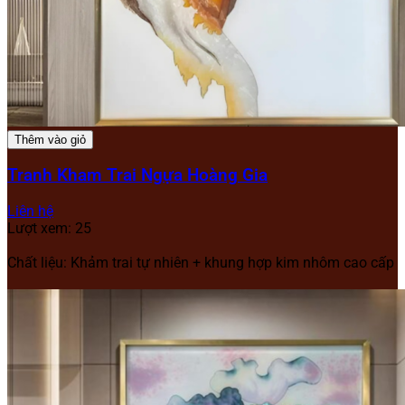
Thêm vào giỏ
Tranh Kham Trai Ngựa Hoàng Gia
Liên hệ
Lượt xem: 25
Chất liệu: Khảm trai tự nhiên + khung hợp kim nhôm cao cấp