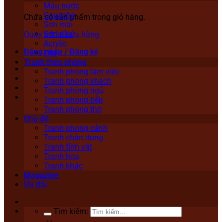
Màu nước
Gouache
Chưa có sản phẩm trong giỏ hàng.
Sơn mài
Sơn dầu
Quay trở lại cửa hàng
Acrylic
Đăng nhập / Đăng ký
Lụa
Tranh theo phòng
Tranh phòng làm việc
Tranh phòng khách
Tranh phòng ngủ
Tranh phòng bếp
Tranh phòng thờ
Chủ đề
Tranh phong cảnh
Tranh chân dung
Tranh tĩnh vật
Tranh hoa
Tranh khác
Magazine
Ưu đãi
Tìm kiếm: