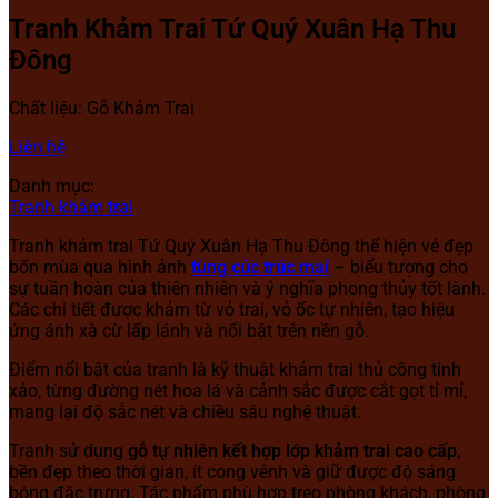
Tranh Khảm Trai Tứ Quý Xuân Hạ Thu
Đông
Chất liệu:
Gỗ Khảm Trai
Liên hệ
Danh mục:
Tranh khảm trai
Tranh khảm trai Tứ Quý Xuân Hạ Thu Đông thể hiện vẻ đẹp
bốn mùa qua hình ảnh
tùng cúc trúc mai
– biểu tượng cho
sự tuần hoàn của thiên nhiên và ý nghĩa phong thủy tốt lành.
Các chi tiết được khảm từ vỏ trai, vỏ ốc tự nhiên, tạo hiệu
ứng ánh xà cừ lấp lánh và nổi bật trên nền gỗ.
Điểm nổi bật của tranh là kỹ thuật khảm trai thủ công tinh
xảo, từng đường nét hoa lá và cảnh sắc được cắt gọt tỉ mỉ,
mang lại độ sắc nét và chiều sâu nghệ thuật.
Tranh sử dụng
gỗ tự nhiên kết hợp lớp khảm trai cao cấp
,
bền đẹp theo thời gian, ít cong vênh và giữ được độ sáng
bóng đặc trưng. Tác phẩm phù hợp treo phòng khách, phòng