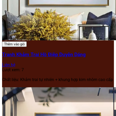
Thêm vào giỏ
Tranh Khảm Trai Hồ Điệp Duyên Dáng
Liên hệ
Lượt xem: 7
Chất liệu: Khảm trai tự nhiên + khung hợp kim nhôm cao cấp