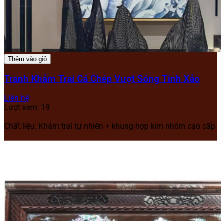
Thêm vào giỏ
Tranh Khảm Trai Cá Chép Vượt Sóng Tinh Xảo
Liên hệ
Lượt xem: 19
Chất liệu: Khảm trai tự nhiên + khung hợp kim nhôm cao cấp