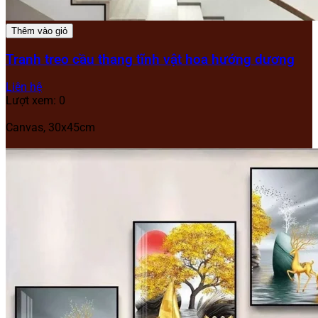
Thêm vào giỏ
Tranh treo cầu thang tĩnh vật hoa hướng dương
Liên hệ
Lượt xem: 0
Canvas, 30x45cm