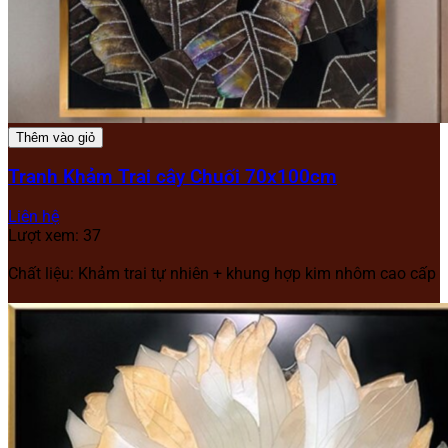
Thêm vào giỏ
Tranh Khảm Trai cây Chuối 70x100cm
Liên hệ
Lượt xem: 37
Chất liệu: Khảm trai tự nhiên + khung hợp kim nhôm cao cấp