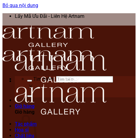
Bỏ qua nội dung
Lấy Mã Ưu Đãi - Liên Hệ Artnam
Tìm kiếm:
Giỏ hàng
Giỏ hàng
Tác phẩm
Họa sĩ
Chất liệu