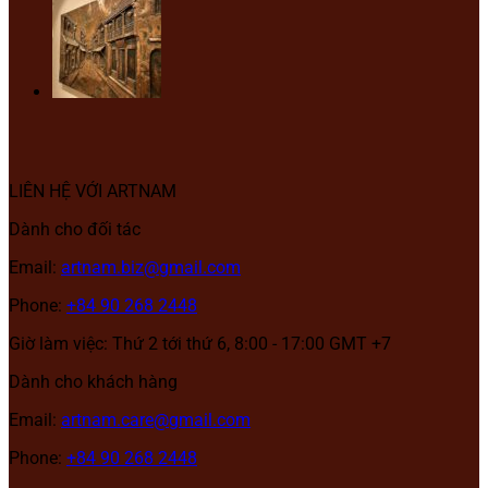
LIÊN HỆ VỚI ARTNAM
Dành cho đối tác
Email:
artnam.biz@gmail.com
Phone:
+84 90 268 2448
Giờ làm việc: Thứ 2 tới thứ 6, 8:00 - 17:00 GMT +7
Dành cho khách hàng
Email:
artnam.care@gmail.com
Phone:
+84 90 268 2448