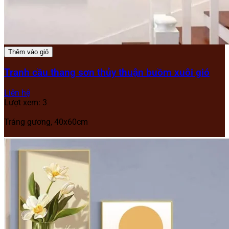
Thêm vào giỏ
Tranh cầu thang sơn thủy thuận buồm xuôi gió
Liên hệ
Lượt xem: 3
Tráng gương, 40x60cm