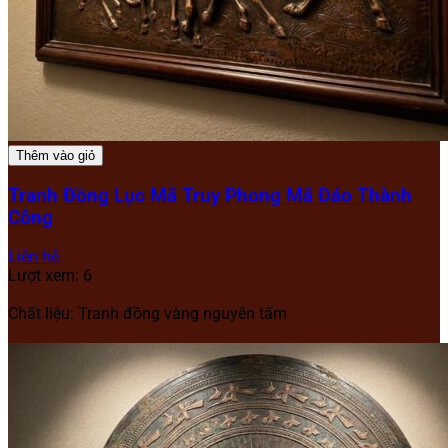
Thêm vào giỏ
Tranh Đồng Lục Mã Truy Phong Mã Đáo Thành
Công
Liên hệ
Lượt xem: 6
Chất liệu: Tranh đồng vàng nguyên tấm