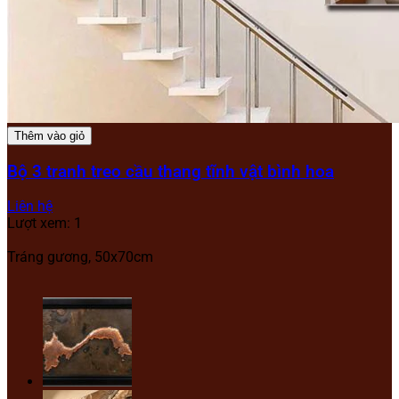
Thêm vào giỏ
Bộ 3 tranh treo cầu thang tĩnh vật bình hoa
Liên hệ
Lượt xem: 1
Tráng gương, 50x70cm