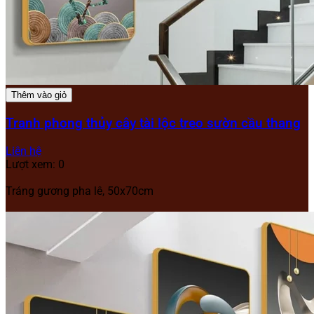
Thêm vào giỏ
Tranh phong thủy cây tài lộc treo sườn cầu thang
Liên hệ
Lượt xem: 0
Tráng gương pha lê, 50x70cm