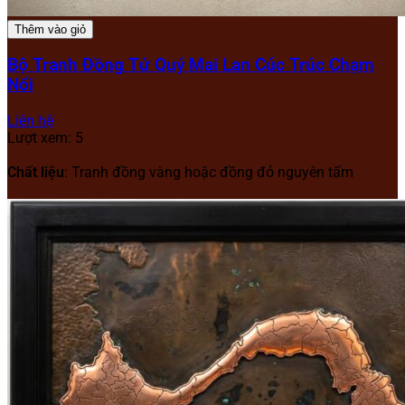
Thêm vào giỏ
Bộ Tranh Đồng Tứ Quý Mai Lan Cúc Trúc Chạm
Nổi
Liên hệ
Lượt xem: 5
Chất liệu
: Tranh đồng vàng hoặc đồng đỏ nguyên tấm