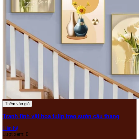
Thêm vào giỏ
Tranh tĩnh vật hoa tulip treo sườn cầu thang
Liên hệ
Lượt xem: 0