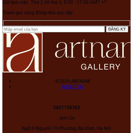
Giờ làm việc: Thứ 2 tới thứ 6, 8:00 - 17:00 GMT +7
Tham gia cộng đồng nhà sưu tập
©2025 ARTNAM
ABOUT US
2657158763
Join Us
Ngõ 9 Nguyễn Tri Phương, Ba Đình, Hà Nội