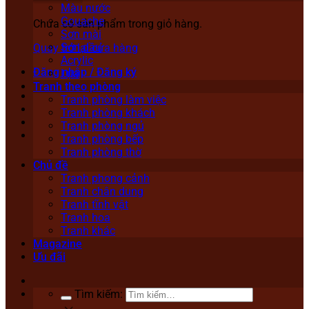
Màu nước
Gouache
Chưa có sản phẩm trong giỏ hàng.
Sơn mài
Sơn dầu
Quay trở lại cửa hàng
Acrylic
Đăng nhập / Đăng ký
Lụa
Tranh theo phòng
Tranh phòng làm việc
Tranh phòng khách
Tranh phòng ngủ
Tranh phòng bếp
Tranh phòng thờ
Chủ đề
Tranh phong cảnh
Tranh chân dung
Tranh tĩnh vật
Tranh hoa
Tranh khác
Magazine
Ưu đãi
Tìm kiếm: