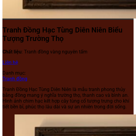
Tranh Đồng Hạc Tùng Diên Niên Biểu
Tượng Trường Thọ
Chất liệu
: Tranh đồng vàng nguyên tấm
Liên hệ
Danh mục:
Tranh đồng
Tranh Đồng Hạc Tùng Diên Niên là mẫu tranh phong thủy
bằng đồng mang ý nghĩa trường thọ, thanh cao và bình an.
Hình ảnh chim hạc kết hợp cây tùng cổ tượng trưng cho khí
tiết bền bỉ, phúc thọ lâu dài và sự an nhiên trong đời sống.