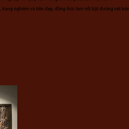
g, trang nghiêm và bền đẹp, đồng thời làm nổi bật đường nét bả