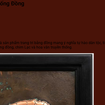
rống Đồng
ản phẩm trang trí bằng đồng mang ý nghĩa tự hào dân tộc, tình
ống đồng, chim Lạc và hoa văn truyền thống.