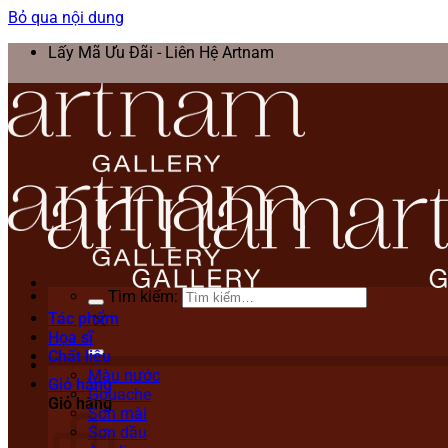
Bỏ qua nội dung
Lấy Mã Ưu Đãi - Liên Hệ Artnam
Tìm kiếm:
Tác phẩm
Họa sĩ
Chất liệu
Màu nước
Giỏ hàng
Gouache
Giỏ hàng
Sơn mài
Sơn dầu