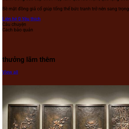
Bề mặt đồng giả cổ giúp tổng thể bức tranh trở nên sang trọn
Liên hệ
0
Yêu thích
Câu chuyện
Cách bảo quản
thưởng lãm thêm
View all