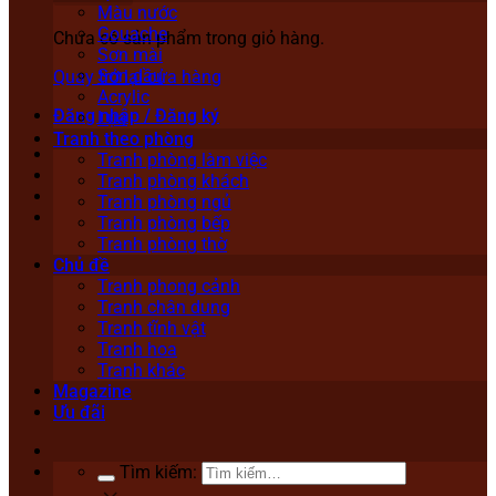
Màu nước
Gouache
Chưa có sản phẩm trong giỏ hàng.
Sơn mài
Sơn dầu
Quay trở lại cửa hàng
Acrylic
Đăng nhập / Đăng ký
Lụa
Tranh theo phòng
Tranh phòng làm việc
Tranh phòng khách
Tranh phòng ngủ
Tranh phòng bếp
Tranh phòng thờ
Chủ đề
Tranh phong cảnh
Tranh chân dung
Tranh tĩnh vật
Tranh hoa
Tranh khác
Magazine
Ưu đãi
Tìm kiếm: