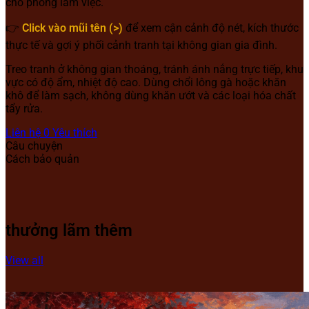
cho phòng làm việc.
👉
Click vào mũi tên (>)
để xem cận cảnh độ nét, kích thước
thực tế và gợi ý phối cảnh tranh tại không gian gia đình.
Treo tranh ở không gian thoáng, tránh ánh nắng trực tiếp, khu
vực có độ ẩm, nhiệt độ cao. Dùng chổi lông gà hoặc khăn
khô để làm sạch, không dùng khăn ướt và các loại hóa chất
tẩy rửa.
Liên hệ
0
Yêu thích
Câu chuyện
Cách bảo quản
thưởng lãm thêm
View all