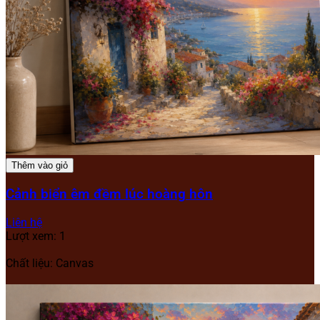
Thêm vào giỏ
Cảnh biển êm đềm lúc hoàng hôn
Liên hệ
Lượt xem: 1
Chất liệu: Canvas