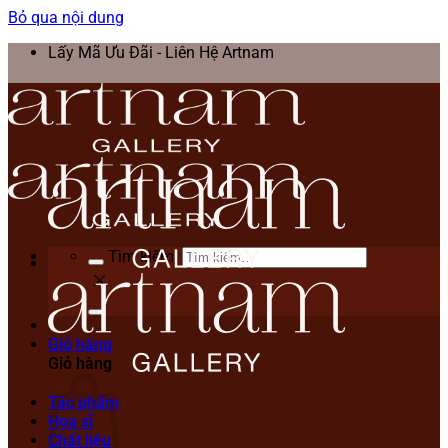
Bỏ qua nội dung
Lấy Mã Ưu Đãi - Liên Hệ Artnam
Tìm kiếm:
Giỏ hàng
Giỏ hàng
Tác phẩm
Họa sĩ
Chất liệu