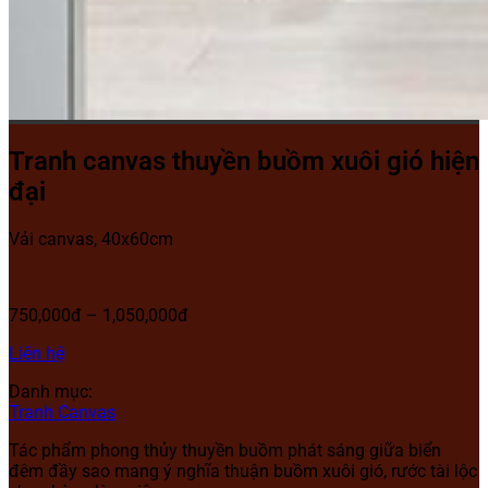
Tranh canvas thuyền buồm xuôi gió hiện
đại
Vải canvas, 40x60cm
750,000đ – 1,050,000đ
Liên hệ
Danh mục:
Tranh Canvas
Tác phẩm phong thủy thuyền buồm phát sáng giữa biển
đêm đầy sao mang ý nghĩa thuận buồm xuôi gió, rước tài lộc