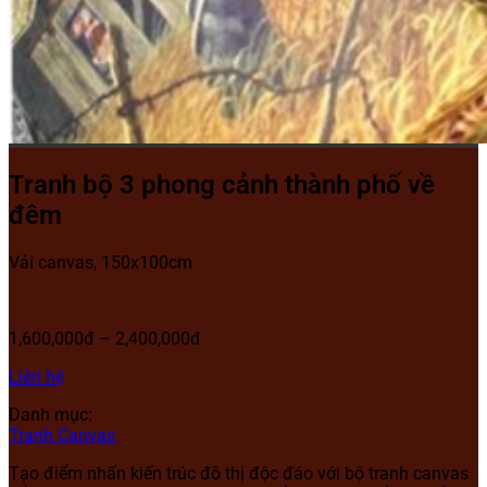
Tranh bộ 3 phong cảnh thành phố về
đêm
Vải canvas, 150x100cm
1,600,000đ – 2,400,000đ
Liên hệ
Danh mục:
Tranh Canvas
Tạo điểm nhấn kiến trúc đô thị độc đáo với bộ tranh canvas