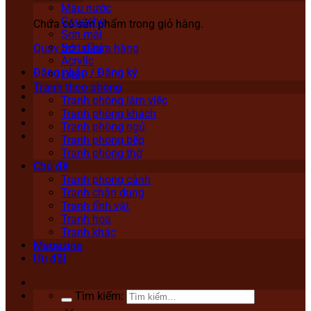
Màu nước
Gouache
Chưa có sản phẩm trong giỏ hàng.
Sơn mài
Sơn dầu
Quay trở lại cửa hàng
Acrylic
Đăng nhập / Đăng ký
Lụa
Tranh theo phòng
Tranh phòng làm việc
Tranh phòng khách
Tranh phòng ngủ
Tranh phòng bếp
Tranh phòng thờ
Chủ đề
Tranh phong cảnh
Tranh chân dung
Tranh tĩnh vật
Tranh hoa
Tranh khác
Magazine
Ưu đãi
Tìm kiếm: