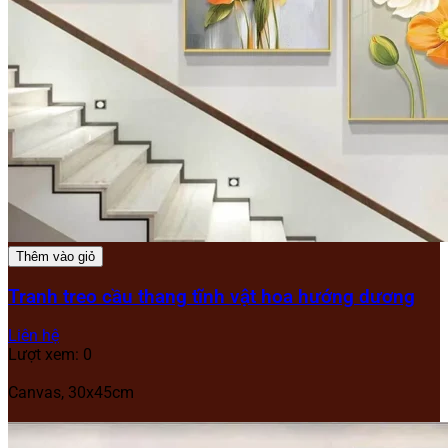
Thêm vào giỏ
Tranh treo cầu thang tĩnh vật hoa hướng dương
Liên hệ
Lượt xem: 0
Canvas, 30x45cm