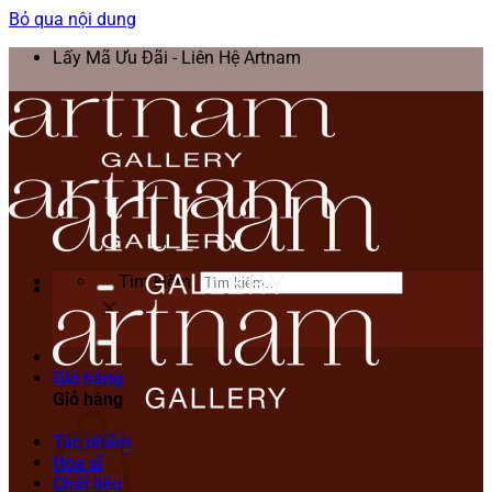
Bỏ qua nội dung
Lấy Mã Ưu Đãi - Liên Hệ Artnam
Tìm kiếm:
Giỏ hàng
Giỏ hàng
Tác phẩm
Họa sĩ
Chất liệu