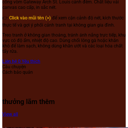
cổng vòm Gateway Arch St. Louis cảnh đêm. Chất liệu vải
canvas cao cấp, in sắc nét.
👉
Click vào mũi tên (>)
để xem cận cảnh độ nét, kích thước
thực tế và gợi ý phối cảnh tranh tại không gian gia đình.
Treo tranh ở không gian thoáng, tránh ánh nắng trực tiếp, khu
vực có độ ẩm, nhiệt độ cao. Dùng chổi lông gà hoặc khăn
khô để làm sạch, không dùng khăn ướt và các loại hóa chất
tẩy rửa.
Liên hệ
0
Yêu thích
Câu chuyện
Cách bảo quản
thưởng lãm thêm
View all