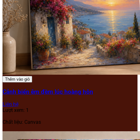
Thêm vào giỏ
Cảnh biển êm đềm lúc hoàng hôn
Liên hệ
Lượt xem: 1
Chất liệu: Canvas