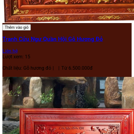
Thêm vào giỏ
Tranh Cửu Ngư Quần Hội Gỗ Hương Đỏ
Liên hệ
Lượt xem: 15
Chất liệu: Gỗ hương đỏ
Từ 6.500.000đ