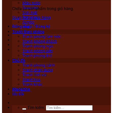
Màu nước
Gouache
Chưa có sản phẩm trong giỏ hàng.
Sơn mài
Sơn dầu
Quay trở lại cửa hàng
Acrylic
Đăng nhập / Đăng ký
Lụa
Tranh theo phòng
Tranh phòng làm việc
Tranh phòng khách
Tranh phòng ngủ
Tranh phòng bếp
Tranh phòng thờ
Chủ đề
Tranh phong cảnh
Tranh chân dung
Tranh tĩnh vật
Tranh hoa
Tranh khác
Magazine
Ưu đãi
Tìm kiếm: