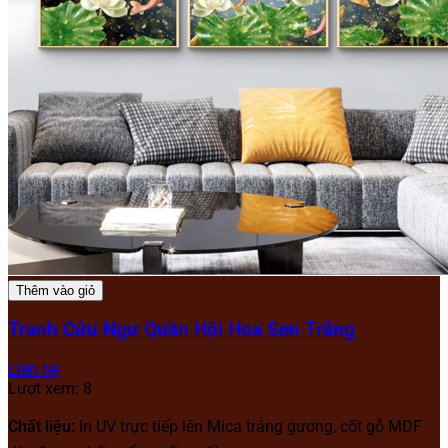
Thêm vào giỏ
Tranh Cửu Ngư Quần Hội Hoa Sen Trắng
Liên hệ
Lượt xem: 8
Chất liệu:
In UV trực tiếp lên Mica tráng gương, cốt gỗ MDF