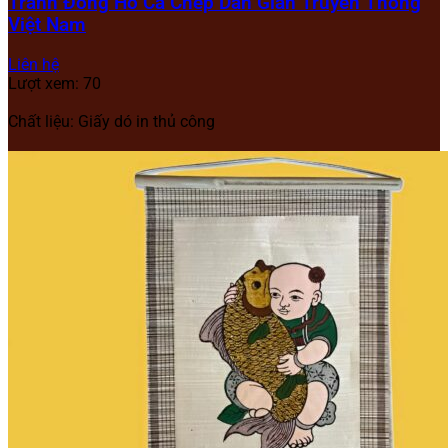
Tranh Đông Hồ Cá Chép Dân Gian Truyền Thống
Việt Nam
Liên hệ
Lượt xem: 70
Chất liệu: Giấy dó in thủ công