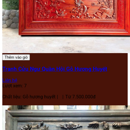
Thêm vào giỏ
Tranh Cửu Ngư Quần Hội Gỗ Hương Huyết
Liên hệ
Lượt xem: 7
Chất liệu: Gỗ hương huyết
Từ 7.500.000đ