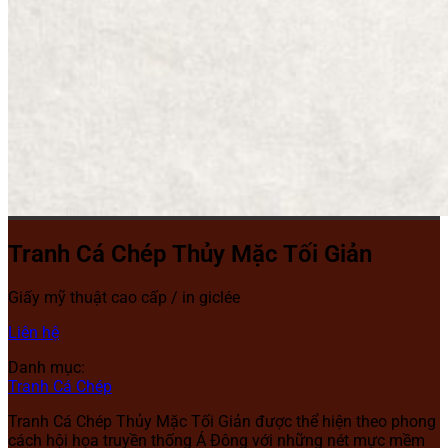
Tranh Cá Chép Thủy Mặc Tối Giản
Giấy mỹ thuật cao cấp / in giclée
Liên hệ
Danh mục:
Tranh Cá Chép
Tranh Cá Chép Thủy Mặc Tối Giản được thể hiện theo phong
cách hội họa truyền thống Á Đông với những nét mực mềm