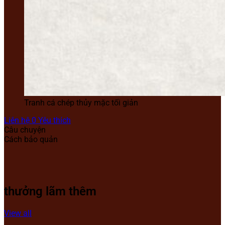
Tranh cá chép thủy mặc tối giản
Liên hệ
0
Yêu thích
Câu chuyện
Cách bảo quản
thưởng lãm thêm
View all