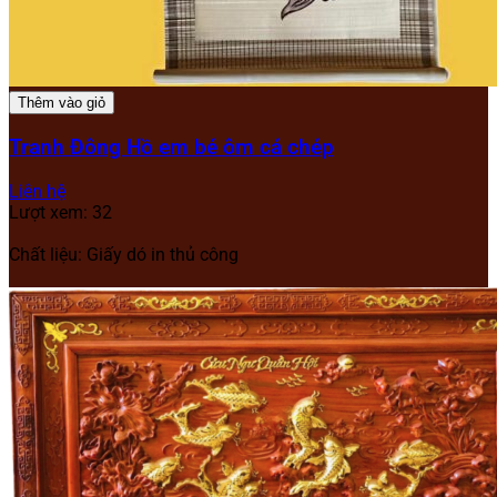
Thêm vào giỏ
Tranh Đông Hồ em bé ôm cá chép
Liên hệ
Lượt xem: 32
Chất liệu: Giấy dó in thủ công