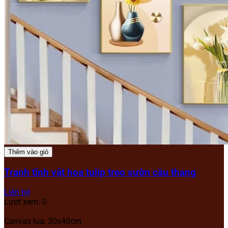
Thêm vào giỏ
Tranh tĩnh vật hoa tulip treo sườn cầu thang
Liên hệ
Lượt xem: 0
Canvas lụa, 30x40cm