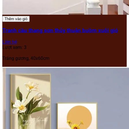
Thêm vào giỏ
Tranh cầu thang sơn thủy thuận buồm xuôi gió
Liên hệ
Lượt xem: 3
Tráng gương, 40x60cm