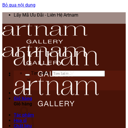
Bỏ qua nội dung
Lấy Mã Ưu Đãi - Liên Hệ Artnam
Tìm kiếm:
Giỏ hàng
Giỏ hàng
Tác phẩm
Họa sĩ
Chất liệu