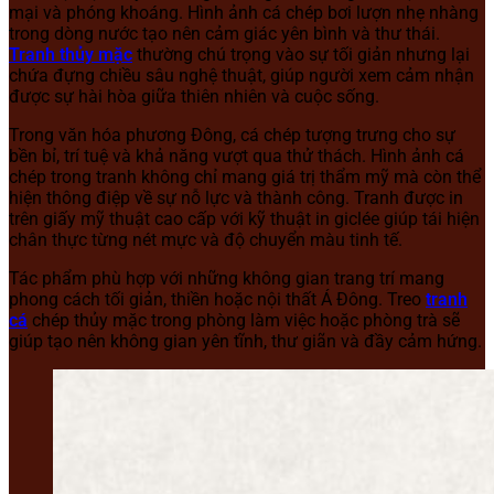
mại và phóng khoáng. Hình ảnh cá chép bơi lượn nhẹ nhàng
trong dòng nước tạo nên cảm giác yên bình và thư thái.
Tranh thủy mặc
thường chú trọng vào sự tối giản nhưng lại
chứa đựng chiều sâu nghệ thuật, giúp người xem cảm nhận
được sự hài hòa giữa thiên nhiên và cuộc sống.
Trong văn hóa phương Đông, cá chép tượng trưng cho sự
bền bỉ, trí tuệ và khả năng vượt qua thử thách. Hình ảnh cá
chép trong tranh không chỉ mang giá trị thẩm mỹ mà còn thể
hiện thông điệp về sự nỗ lực và thành công. Tranh được in
trên giấy mỹ thuật cao cấp với kỹ thuật in giclée giúp tái hiện
chân thực từng nét mực và độ chuyển màu tinh tế.
Tác phẩm phù hợp với những không gian trang trí mang
phong cách tối giản, thiền hoặc nội thất Á Đông. Treo
tranh
cá
chép thủy mặc trong phòng làm việc hoặc phòng trà sẽ
giúp tạo nên không gian yên tĩnh, thư giãn và đầy cảm hứng.