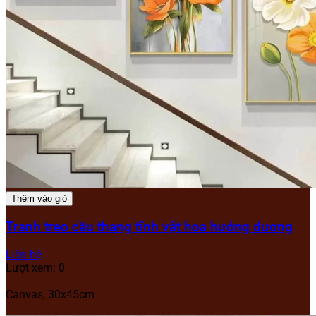
Thêm vào giỏ
Tranh treo cầu thang tĩnh vật hoa hướng dương
Liên hệ
Lượt xem: 0
Canvas, 30x45cm