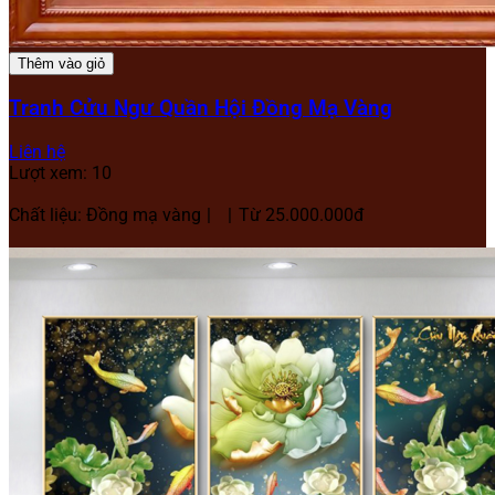
Thêm vào giỏ
Tranh Cửu Ngư Quần Hội Đồng Mạ Vàng
Liên hệ
Lượt xem: 10
Chất liệu: Đồng mạ vàng
Từ 25.000.000đ