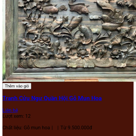
Thêm vào giỏ
Tranh Cửu Ngư Quần Hội Gỗ Mun Hoa
Liên hệ
Lượt xem: 12
Chất liệu: Gỗ mun hoa
Từ 9.500.000đ