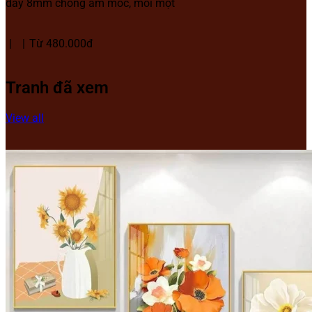
dày 8mm chống ẩm mốc, mối mọt
Từ 480.000đ
Tranh đã xem
View all