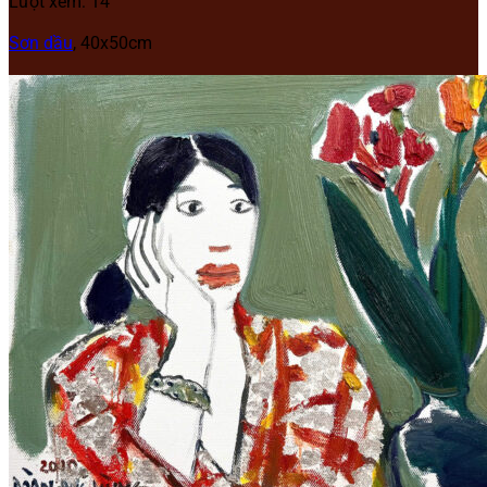
Lượt xem: 14
Sơn dầu
,
40x50cm