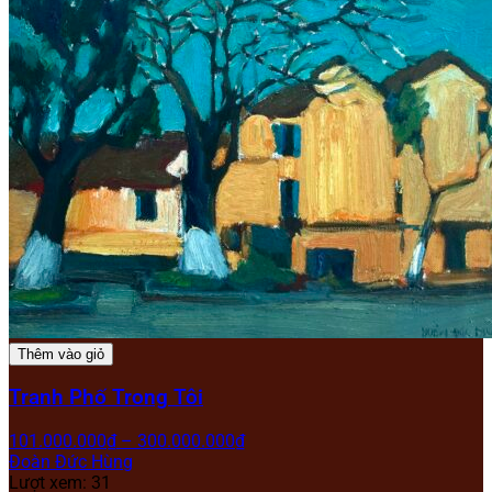
Thêm vào giỏ
Tranh Phố Trong Tôi
101.000.000
₫
–
300.000.000
₫
Đoàn Đức Hùng
Lượt xem: 31