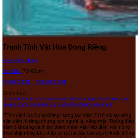
Tranh Tĩnh Vật Hoa Dong Riềng
Đoàn Đức Hùng
Sơn dầu
,
70x90cm
51.000.000
₫
–
100.000.000
₫
Danh mục:
Tranh tĩnh vật
Tranh hoa
Tranh sơn dầu đẹp, tranh sơn dầu
phong cảnh
Biểu hiện
Tác phẩm
Tranh phòng khách
“Tĩnh Vật Hoa Dong Riềng” sáng tác năm 2010 với sự sống
hiện diện rõ ràng, nhưng con người lại vắng mặt. Thông điệp
nằm ở khoảng cách ấy: thiên nhiên vẫn tiếp diễn, vẫn nở rộ
theo nhịp riêng, bất chấp sự rút lui của con người khỏi không