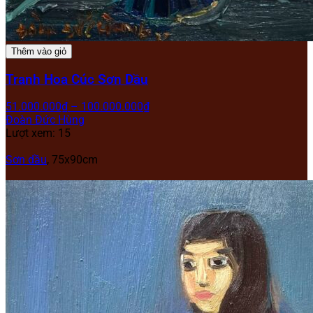
Thêm vào giỏ
Tranh Hoa Cúc Sơn Dầu
51.000.000
₫
–
100.000.000
₫
Đoàn Đức Hùng
Lượt xem: 15
Sơn dầu
,
75x90cm