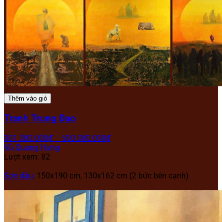
Thêm vào giỏ
Tranh Trung Đạo
301.000.000
₫
–
500.000.000
₫
Vũ Quang Hưng
Lượt xem: 82
Sơn dầu
, 150x190 cm, 130x162 cm (2 bức bên cạnh)