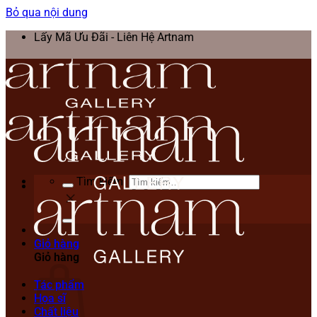
Bỏ qua nội dung
Lấy Mã Ưu Đãi - Liên Hệ Artnam
Tìm kiếm:
Giỏ hàng
Giỏ hàng
Tác phẩm
Họa sĩ
Chất liệu