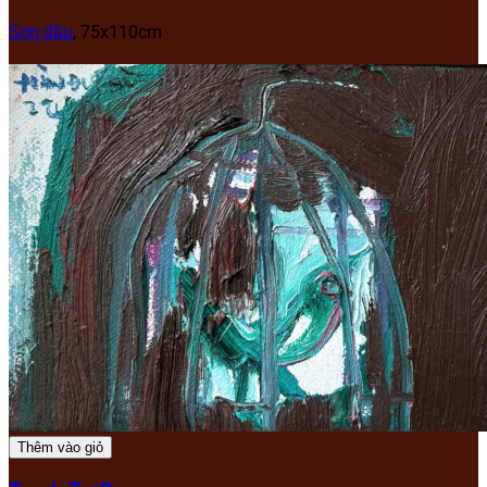
Sơn dầu
,
75x110cm
Thêm vào giỏ