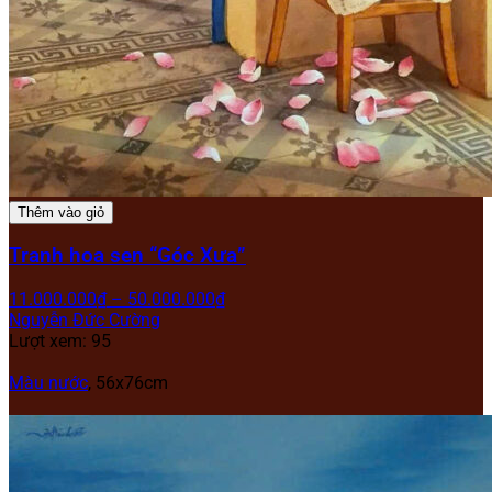
Thêm vào giỏ
Tranh hoa sen “Góc Xưa”
11.000.000
₫
–
50.000.000
₫
Nguyễn Đức Cường
Lượt xem: 95
Màu nước
, 56x76cm