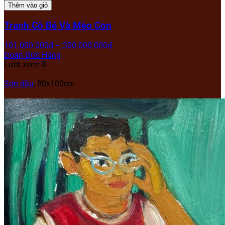
Thêm vào giỏ
Tranh Cô Bé Và Mèo Con
101.000.000
₫
–
300.000.000
₫
Đoàn Đức Hùng
Lượt xem: 8
Sơn dầu
,
80x100cm