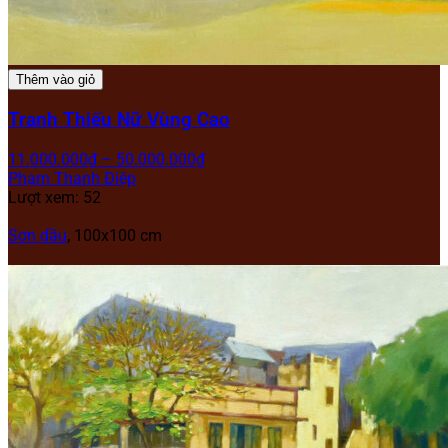
Thêm vào giỏ
Tranh Thiếu Nữ Vùng Cao
11.000.000
₫
–
50.000.000
₫
Phạm Thanh Điệp
Lượt xem: 52
Sơn dầu
, 100x100 cm