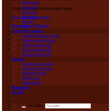
Màu nước
Gouache
Chưa có sản phẩm trong giỏ hàng.
Sơn mài
Sơn dầu
Quay trở lại cửa hàng
Acrylic
Đăng nhập / Đăng ký
Lụa
Tranh theo phòng
Tranh phòng làm việc
Tranh phòng khách
Tranh phòng ngủ
Tranh phòng bếp
Tranh phòng thờ
Chủ đề
Tranh phong cảnh
Tranh chân dung
Tranh tĩnh vật
Tranh hoa
Tranh khác
Magazine
Ưu đãi
Tìm kiếm: