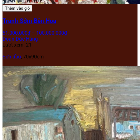
Thêm vào giỏ
Tranh Sớm Bên Hoa
51.000.000
₫
–
100.000.000
₫
Đoàn Đức Hùng
Lượt xem: 21
Sơn dầu
,
70x90cm