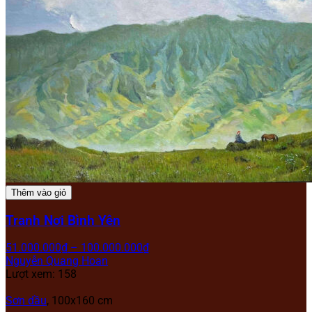
Thêm vào giỏ
Tranh Nơi Bình Yên
51.000.000
₫
–
100.000.000
₫
Nguyễn Quang Hoan
Lượt xem: 158
Sơn dầu
, 100x160 cm