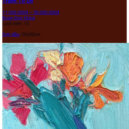
Tranh Tự Do
11.000.000
₫
–
50.000.000
₫
Đoàn Đức Hùng
Lượt xem: 15
Sơn dầu
,
20x30cm