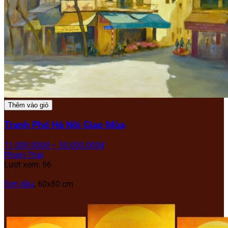
Thêm vào giỏ
Tranh Phố Hà Nội Giao Mùa
11.000.000
₫
–
50.000.000
₫
Phạm Thái
Lượt xem: 96
Sơn dầu
, 60x80 cm