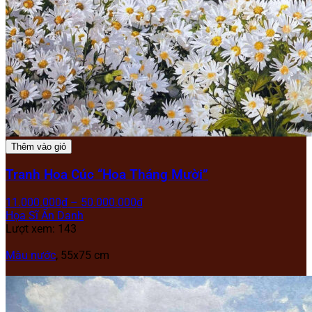
Thêm vào giỏ
Tranh Hoa Cúc “Hoa Tháng Mười”
11.000.000
₫
–
50.000.000
₫
Họa Sĩ Ẩn Danh
Lượt xem: 143
Màu nước
, 55x75 cm