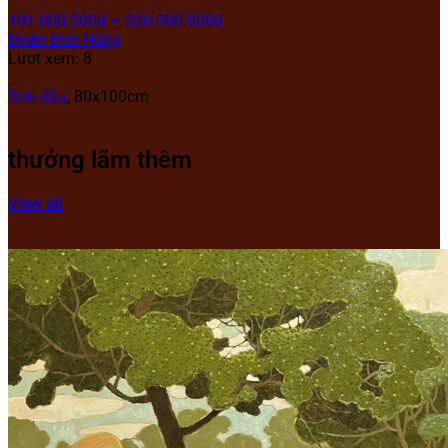
101.000.000
₫
–
300.000.000
₫
Đoàn Đức Hùng
Lượt xem: 8
Sơn dầu
,
80x100cm
thưởng lãm thêm
View all