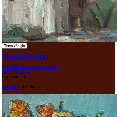
Thêm vào giỏ
Tranh Phố Bên Sông
101.000.000
₫
–
300.000.000
₫
Đoàn Đức Hùng
Lượt xem: 16
Sơn dầu
,
80x100cm