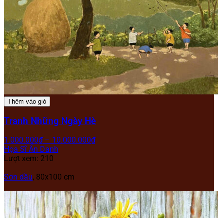
Thêm vào giỏ
Tranh Những Ngày Hè
1.000.000
₫
–
10.000.000
₫
Họa Sĩ Ẩn Danh
Lượt xem: 210
Sơn dầu
, 80x100 cm