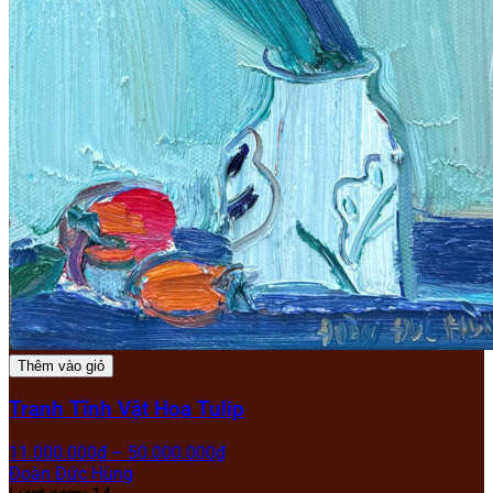
Thêm vào giỏ
Tranh Tĩnh Vật Hoa Tulip
11.000.000
₫
–
50.000.000
₫
Đoàn Đức Hùng