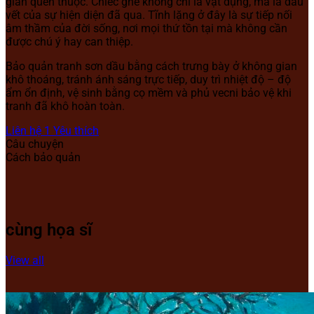
gian quen thuộc. Chiếc ghế không chỉ là vật dụng, mà là dấu
vết của sự hiện diện đã qua. Tĩnh lặng ở đây là sự tiếp nối
âm thầm của đời sống, nơi mọi thứ tồn tại mà không cần
được chú ý hay can thiệp.
Bảo quản tranh sơn dầu bằng cách trưng bày ở không gian
khô thoáng, tránh ánh sáng trực tiếp, duy trì nhiệt độ – độ
ẩm ổn định, vệ sinh bằng cọ mềm và phủ vecni bảo vệ khi
tranh đã khô hoàn toàn.
Liên hệ
1
Yêu thích
Câu chuyện
Cách bảo quản
cùng họa sĩ
View all