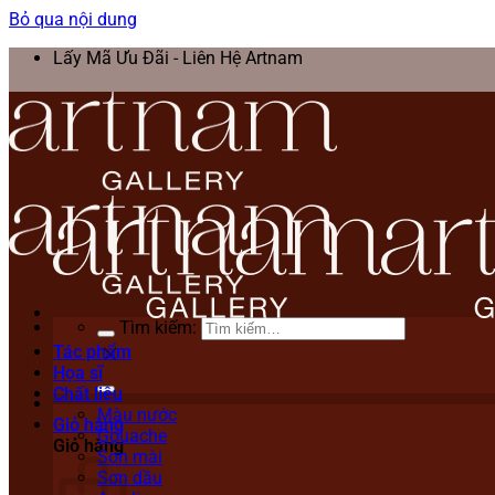
Bỏ qua nội dung
Lấy Mã Ưu Đãi - Liên Hệ Artnam
Tìm kiếm:
Tác phẩm
Họa sĩ
Chất liệu
Màu nước
Giỏ hàng
Gouache
Giỏ hàng
Sơn mài
Sơn dầu