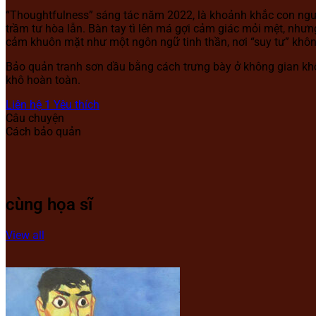
“Thoughtfulness” sáng tác năm 2022, là khoảnh khắc con ngư
trầm tư hòa lẫn. Bàn tay tì lên má gợi cảm giác mỏi mệt, như
cảm khuôn mặt như một ngôn ngữ tinh thần, nơi “suy tư” khôn
Bảo quản tranh sơn dầu bằng cách trưng bày ở không gian khô 
khô hoàn toàn.
Liên hệ
1
Yêu thích
Câu chuyện
Cách bảo quản
cùng họa sĩ
View all