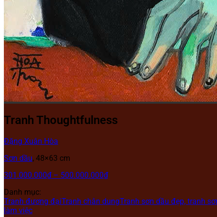
Tranh Thoughtfulness
Đặng Xuân Hòa
Sơn dầu
, 48×63 cm
301.000.000
₫
–
500.000.000
₫
Danh mục:
Tranh đương đại
Tranh chân dung
Tranh sơn dầu đẹp, tranh s
làm việc