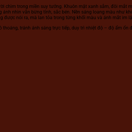
ời chìm trong miền suy tưởng. Khuôn mặt xanh sẫm, đôi mắt mở
ng ánh nhìn vẫn bừng tỉnh, sắc bén. Nền sáng loang màu như khô
g được nói ra, mà lan tỏa trong từng khối màu và ánh mắt im l
thoáng, tránh ánh sáng trực tiếp, duy trì nhiệt độ – độ ẩm ổn 