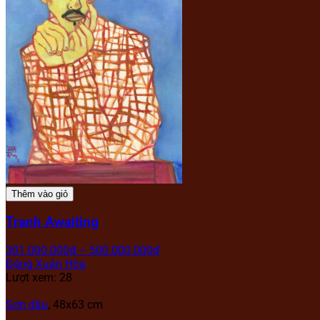
Thêm vào giỏ
Tranh Awaiting
301.000.000
₫
–
500.000.000
₫
Đặng Xuân Hòa
Lượt xem: 28
Sơn dầu
, 48x63 cm