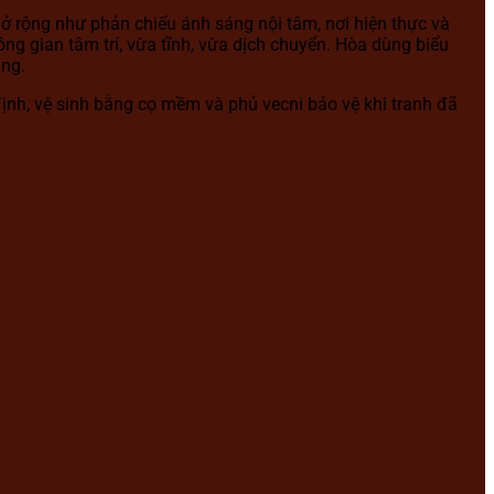
 rộng như phản chiếu ánh sáng nội tâm, nơi hiện thực và
ng gian tâm trí, vừa tĩnh, vừa dịch chuyển. Hòa dùng biểu
ặng.
định, vệ sinh bằng cọ mềm và phủ vecni bảo vệ khi tranh đã