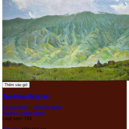
Thêm vào giỏ
Tranh Nơi Bình Yên
51.000.000
₫
–
100.000.000
₫
Nguyễn Quang Hoan
Lượt xem: 155