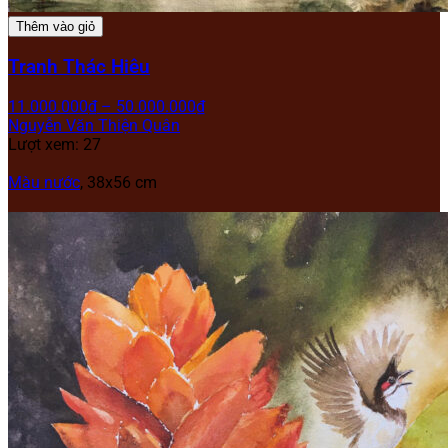
Thêm vào giỏ
Tranh Thác Hiêu
11.000.000
₫
–
50.000.000
₫
Nguyễn Văn Thiện Quân
Lượt xem: 27
Màu nước
, 38x56 cm