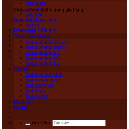
Màu nước
Gouache
Chưa có sản phẩm trong giỏ hàng.
Sơn mài
Sơn dầu
Quay trở lại cửa hàng
Acrylic
Đăng nhập / Đăng ký
Lụa
Tranh theo phòng
Tranh phòng làm việc
Tranh phòng khách
Tranh phòng ngủ
Tranh phòng bếp
Tranh phòng thờ
Chủ đề
Tranh phong cảnh
Tranh chân dung
Tranh tĩnh vật
Tranh hoa
Tranh khác
Magazine
Ưu đãi
Tìm kiếm: