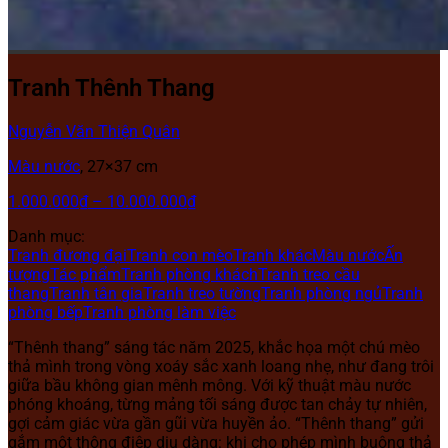
Tranh Thênh Thang
Nguyễn Văn Thiện Quân
Màu nước
, 27×37 cm
1.000.000
₫
–
10.000.000
₫
Danh mục:
Tranh đương đại
Tranh con mèo
Tranh khác
Màu nước
Ấn
tượng
Tác phẩm
Tranh phòng khách
Tranh treo cầu
thang
Tranh tân gia
Tranh treo tường
Tranh phòng ngủ
Tranh
phòng bếp
Tranh phòng làm việc
“Thênh thang” sáng tác năm 2025, khắc họa một chú mèo
thả mình trong vòng xoáy sắc xanh loang nhẹ, như đang trôi
giữa bầu không gian mênh mông. Với kỹ thuật màu nước
phóng khoáng, từng mảng tối sáng được tan chảy tự nhiên,
gợi cảm giác vừa gần gũi vừa huyền ảo. “Thênh thang” gửi
gắm một thông điệp dịu dàng: khi cho phép mình buông thả