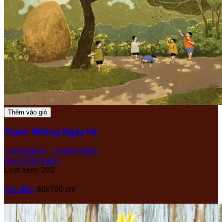
Thêm vào giỏ
Tranh Những Ngày Hè
1.000.000
₫
–
10.000.000
₫
Họa Sĩ Ẩn Danh
Lượt xem: 202
Sơn dầu
, 80x100 cm