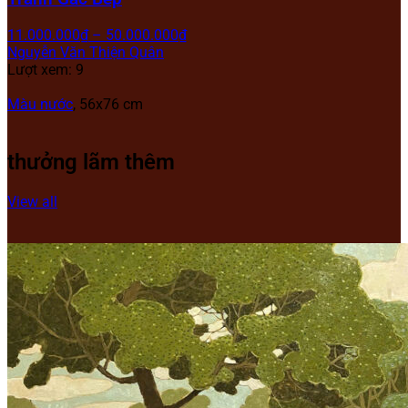
11.000.000
₫
–
50.000.000
₫
Nguyễn Văn Thiện Quân
Lượt xem: 9
Màu nước
, 56x76 cm
thưởng lãm thêm
View all