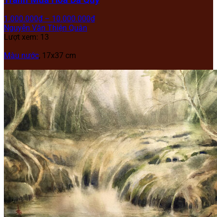
1.000.000
₫
–
10.000.000
₫
Nguyễn Văn Thiện Quân
Lượt xem: 13
Màu nước
, 17x37 cm