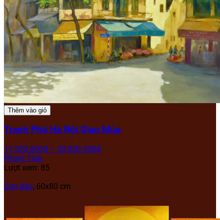
Thêm vào giỏ
Tranh Phố Hà Nội Giao Mùa
11.000.000
₫
–
50.000.000
₫
Phạm Thái
Lượt xem: 85
Sơn dầu
, 60x80 cm