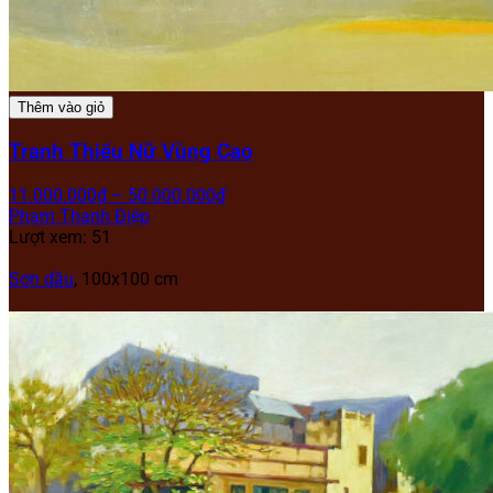
Thêm vào giỏ
Tranh Thiếu Nữ Vùng Cao
11.000.000
₫
–
50.000.000
₫
Phạm Thanh Điệp
Lượt xem: 51
Sơn dầu
, 100x100 cm