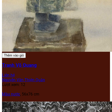
Thêm vào giỏ
Tranh Võ Quang
Liên hệ
Nguyễn Văn Thiện Quân
Lượt xem: 12
Màu nước
, 56x76 cm