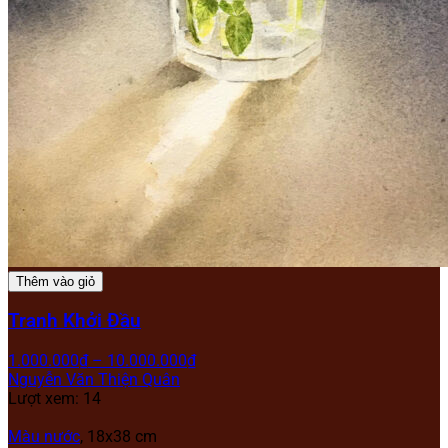
Thêm vào giỏ
Tranh Khởi Đầu
1.000.000
₫
–
10.000.000
₫
Nguyễn Văn Thiện Quân
Lượt xem: 14
Màu nước
, 18x38 cm