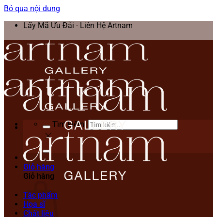
Bỏ qua nội dung
Lấy Mã Ưu Đãi - Liên Hệ Artnam
Tìm kiếm:
Giỏ hàng
Giỏ hàng
Tác phẩm
Họa sĩ
Chất liệu