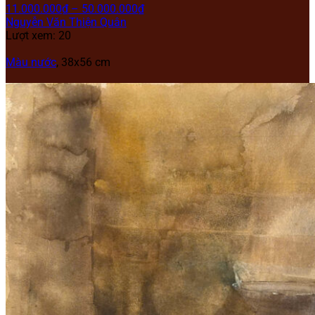
11.000.000
₫
–
50.000.000
₫
Nguyễn Văn Thiện Quân
Lượt xem: 20
Màu nước
, 38x56 cm