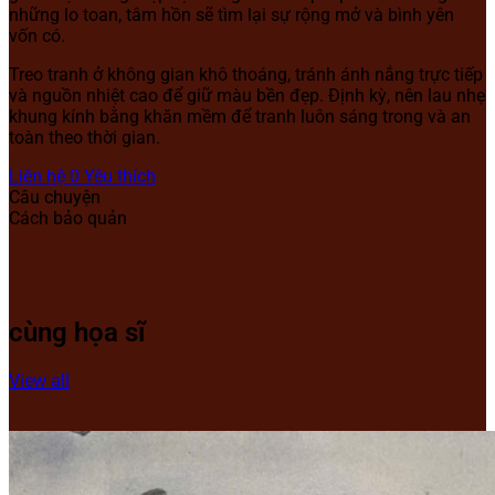
những lo toan, tâm hồn sẽ tìm lại sự rộng mở và bình yên
vốn có.
Treo tranh ở không gian khô thoáng, tránh ánh nắng trực tiếp
và nguồn nhiệt cao để giữ màu bền đẹp. Định kỳ, nên lau nhẹ
khung kính bằng khăn mềm để tranh luôn sáng trong và an
toàn theo thời gian.
Liên hệ
0
Yêu thích
Câu chuyện
Cách bảo quản
cùng họa sĩ
View all