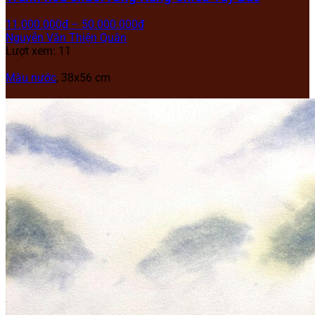
11.000.000
₫
–
50.000.000
₫
Nguyễn Văn Thiện Quân
Lượt xem: 11
Màu nước
, 38x56 cm