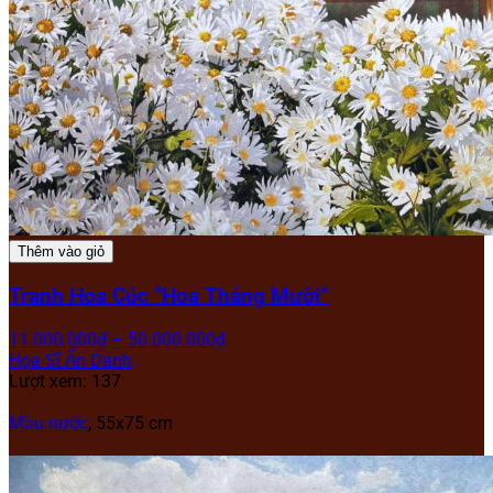
Thêm vào giỏ
Tranh Hoa Cúc “Hoa Tháng Mười”
11.000.000
₫
–
50.000.000
₫
Họa Sĩ Ẩn Danh
Lượt xem: 137
Màu nước
, 55x75 cm