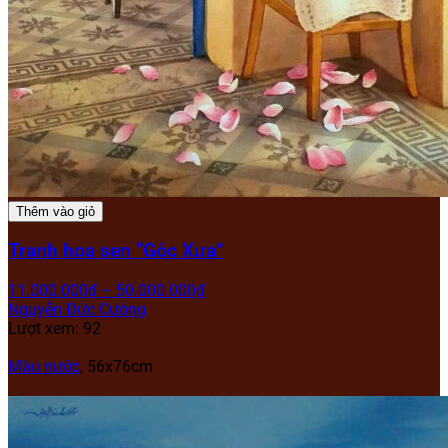
Thêm vào giỏ
Tranh hoa sen “Góc Xưa”
11.000.000
₫
–
50.000.000
₫
Nguyễn Đức Cường
Lượt xem: 92
Màu nước
, 56x76cm