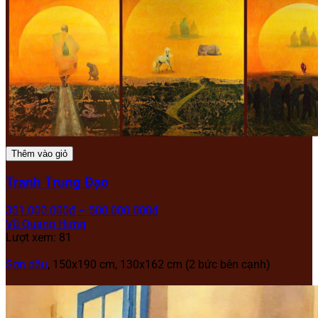
Thêm vào giỏ
Tranh Trung Đạo
301.000.000
₫
–
500.000.000
₫
Vũ Quang Hưng
Lượt xem: 81
Sơn dầu
, 150x190 cm, 130x162 cm (2 bức bên cạnh)